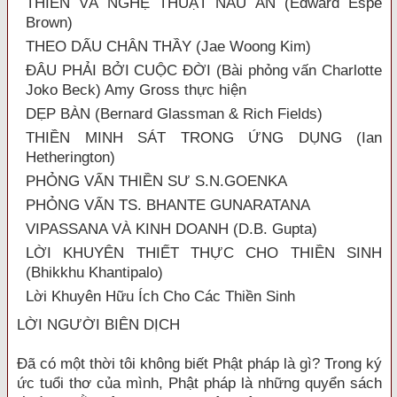
THIỀN VÀ NGHỆ THUẬT NẤU ĂN (Edward Espe
Brown)
THEO DẤU CHÂN THẦY (Jae Woong Kim)
ĐÂU PHẢI BỞI CUỘC ĐỜI (Bài phỏng vấn Charlotte
Joko Beck) Amy Gross thực hiện
DẸP BÀN (Bernard Glassman & Rich Fields)
THIỀN MINH SÁT TRONG ỨNG DỤNG (Ian
Hetherington)
PHỎNG VẤN THIỀN SƯ S.N.GOENKA
PHỎNG VẤN TS. BHANTE GUNARATANA
VIPASSANA VÀ KINH DOANH (D.B. Gupta)
LỜI KHUYÊN THIẾT THỰC CHO THIỀN SINH
(Bhikkhu Khantipalo)
Lời Khuyên Hữu Ích Cho Các Thiền Sinh
LỜI NGƯỜI BIÊN DỊCH
Đã có một thời tôi không biết Phật pháp là gì? Trong ký
ức tuổi thơ của mình, Phật pháp là những quyển sách