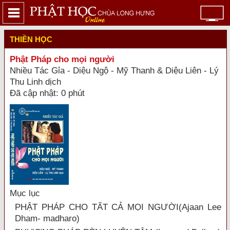
THIỀN HỌC
Phật Pháp cho mọi người
Nhiều Tác Gỉa - Diệu Ngộ - Mỹ Thanh & Diệu Liên - Lý
Thu Linh dịch
Đã cập nhật: 0 phút
Mục lục
PHẬT PHÁP CHO TẤT CẢ MỌI NGƯỜI(Ajaan Lee
Dham- madharo)