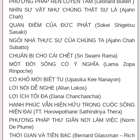
PHƯƠNG PHÁP RÈN LUYỆN TÂM (Leonard Bullen )
NHÌN SỰ VẬT NHƯ CHÚNG THẬT SỰ LÀ (Ajahn
Chah)
QUAN ĐIỂM CỦA ĐỨC PHẬT (Sokei Shigetsu
Sasaki)
NGÔI NHÀ THỰC SỰ CỦA CHÚNG TA (Ajahn Chah
Subatto)
CHUẨN BỊ CHO CÁI CHẾT (Sri Swami Rama)
MỘT ĐỜI SỐNG CÓ Ý NGHĨA (Lama Zopa
Rinpoche)
CÓ KHỔ MỚI BIẾT TU (Upasika Kee Nanayon)
LỜI NÓI DỄ NGHE (Allan Lokos)
LỢI ÍCH TỐI ĐA (Danai Chanchaochai)
HẠNH PHÚC VẪN HIỆN HỮU TRONG CUỘC SỐNG
HIỆN ĐẠI (TT. Horowpothane Sathindriya Thera)
PHƯƠNG PHÁP THƯ GIÃN NƠI LÀM VIỆC (Norm
De Plume)
THỜI GIAN VÀ TIỀN BẠC (Bernard Glassman – Rich