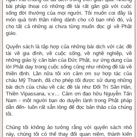
bài pháp thoại có những đề tài rất gần gũi với cuộc
sống đời thường của mọi người. Tôi muốn coi đây là
món quà tinh thần riêng dành cho cô bạn nhỏ đó, và
cho tất cả những ai chưa từng muốn đọc gì về Phật
giáo.
Quyển sách là tập hợp của những bài dịch với các đề
tài về gia đình, về cuộc sống, về nghề nghiệp, về
những giáo lý căn bản của Đức Phật, sự ứng dụng của
lời Phật dạy trong cuộc sống cũng như những đề tài về
thiền định. Lần nữa tôi xin cảm ơn sự hợp tác của
cháu Mỹ Thanh, đã cho phép tôi được sử dụng những
bài dịch của cháu về các đề tài như Đối Trị Sân Hận,
Thiền Vipassana, v.v… Cảm ơn đạo hữu Nguyễn Tấn
Nam - một người bạn do duyên lành trong Phật pháp
dẫn đến- luôn rất sẵn lòng để đọc bản thảo của chúng
tôi.
Chúng tôi không ảo tưởng rằng với quyển sách nhỏ
này, chúng tôi có thể thay đổi quan niệm, thành kiến