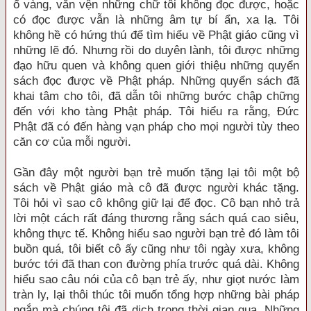
ố vàng, vằn vện những chữ tôi không đọc được, hoặc
có đọc được vẫn là những âm tự bí ẩn, xa lạ. Tôi
không hề có hứng thú để tìm hiểu về Phật giáo cũng vì
những lẽ đó. Nhưng rồi do duyên lành, tôi được những
đạo hữu quen và không quen giới thiệu những quyển
sách đọc được về Phật pháp. Những quyển sách đã
khai tâm cho tôi, đã dẫn tôi những bước chập chững
đến với kho tàng Phật pháp. Tôi hiểu ra rằng, Đức
Phật đã có đến hàng vạn pháp cho mọi người tùy theo
căn cơ của mỗi người.
Gần đây một người bạn trẻ muốn tặng lại tôi một bộ
sách về Phật giáo mà cô đã được người khác tặng.
Tôi hỏi vì sao cô không giữ lại để đọc. Cô bạn nhỏ trả
lời một cách rất đáng thương rằng sách quá cao siêu,
không thực tế. Không hiểu sao người bạn trẻ đó làm tôi
buồn quá, tôi biết cô ấy cũng như tôi ngày xưa, không
bước tới đã than con đường phía trước quá dài. Không
hiểu sao câu nói của cô bạn trẻ ấy, như giọt nước làm
tràn ly, lại thôi thúc tôi muốn tổng hợp những bài pháp
ngắn mà chúng tôi đã dịch trong thời gian qua. Những