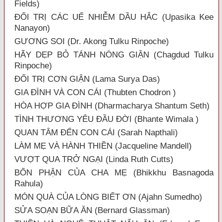
Fields)
ĐỐI TRỊ CÁC UẾ NHIỄM DẦU HẮC (Upasika Kee
Nanayon)
GƯƠNG SOI (Dr. Akong Tulku Rinpoche)
HÃY DẸP BỎ TÁNH NÓNG GIẬN (Chagdud Tulku
Rinpoche)
ĐỐI TRỊ CƠN GIẬN (Lama Surya Das)
GIA ĐÌNH VÀ CON CÁI (Thubten Chodron )
HÒA HỢP GIA ĐÌNH (Dharmacharya Shantum Seth)
TÌNH THƯƠNG YÊU ĐẦU ĐỜI (Bhante Wimala )
QUAN TÂM ĐẾN CON CÁI (Sarah Napthali)
LÀM MẸ VÀ HÀNH THIỀN (Jacqueline Mandell)
VƯỢT QUA TRỞ NGẠI (Linda Ruth Cutts)
BỔN PHẬN CỦA CHA MẸ (Bhikkhu Basnagoda
Rahula)
MÓN QUÀ CỦA LÒNG BIẾT ƠN (Ajahn Sumedho)
SỬA SOẠN BỮA ĂN (Bernard Glassman)