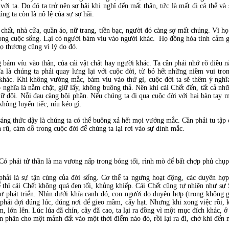
ới ta. Do đó ta trở nên sợ hãi khi nghĩ đến mất thân, tức là mất đi cá thể v
úng ta còn là nô lệ của sự sợ hãi.
 chất, nhà cửa, quần áo, nữ trang, tiền bạc, người đó càng sợ mất chúng. Vì h
ong cuộc sống. Lại có người bám víu vào người khác. Họ đồng hóa tình cảm gắ
họ thương cũng vì lý do đó.
 bám víu vào thân, của cái vật chất hay người khác. Ta cần phải nhớ rõ điều n
 là chúng ta phải quay lưng lại với cuộc đời, từ bỏ hết những niềm vui tro
 khác. Khi không vướng mắc, bám víu vào thứ gì, cuộc đời ta sẽ thêm ý nghĩa
 nghĩa là nắm chặt, giữ lấy, không buông thả. Nên khi cái Chết đến, tất cả nhữ
dữ dội. Nỗi đau càng bội phần. Nếu chúng ta đi qua cuộc đời với hai bàn tay 
không luyến tiếc, níu kéo gì.
ng thức dậy là chúng ta có thể buông xả hết mọi vướng mắc. Cần phải tu tập c
 rũ, cám dỗ trong cuộc đời để chúng ta lại rơi vào sự dính mắc.
 Có phải tử thần là ma vương nấp trong bóng tối, rình mò để bất chợp phủ chụ
hải là sự tận cùng của đời sống. Cơ thể ta ngưng hoạt động, các duyên hợp 
hì cái Chết không quá đen tối, khủng khiếp. Cái Chết cũng tự nhiên như sự 
 phát triển. Nhìn dưới khía cạnh đó, con người do duyên hợp (trong không g
 phải đợi đúng lúc, đúng nơi để gieo mầm, cấy hạt. Nhưng khi xong việc rồi, 
, lớn lên. Lúc lúa đã chín, cây đã cao, ta lại ra đồng vì một mục đích khác, 
n phân cho một mảnh đất vào một thời điểm nào đó, rồi lại ra đi, chờ khi đến m