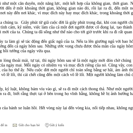
i như một căn duyên, một năng lực, một kết hợp của không gian, thời gian. N
ời đến ở một khoảng thời gian, không gian nào đó, rồi lại ra đi, đến một 
 nơi này đến nơi khác, vì mục đích này hay mục đích khác, trong khoảng thời g
a chúng ta. Giây phút từ giã cuộc đời là giây phút trọng đại, khi con người chi
ả tình cảm, kỷ niệm, việc làm của cả một đơi người được cô đọng lại, tạo thàn
 mới của ta. Chúng ta đã sống như thế nào cho tới giờ trước khi ra đi rất quan
y ta làm gì sẽ tác động đến giấc ngủ của ta. Nếu ta lên giường ngủ với bao hối 
 hưởng đến cả ngày hôm sau. Những ước vọng chưa được thỏa mãn của ngày hôm
g hồi tưởng của ngày vừa qua.
tấm lòng thoải mái, tự tại, thì ngày hôm sau sẽ là một ngày mới đón chờ chún
ủa ngày mai. Mỗi ngày có nhiệm vụ và mục đích riêng của nó. Cũng vậy, con
 của họ thế ấy. Nếu cuộc đời một người chỉ toàn sống bằng sợ hãi, ám ảnh th
vô lề lối, thì cái chết cũng đến một cách vô lề lối. Một người không làm chủ 
ếp, kỷ luật, không bám víu vào gì, sẽ ra đi một cách thong thả. Như một người
n ra đi, biết rằng thực tại ở bên trong họ vĩnh hằng, không hề bị ảnh hưởng h
của bánh xe luân hồi. Hết vòng này lại đến vòng kia, nối tiếp nhau, không ng
để in
Gửi cho bạn bè
Gửi ý kiến