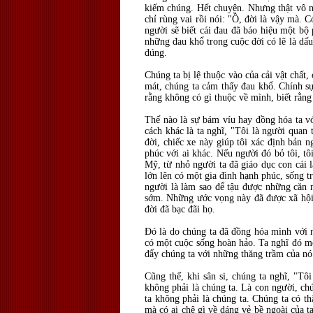
kiếm chúng. Hết chuyện. Nhưng thật vô ng
chỉ rùng vai rồi nói: "Ồ, đời là vậy mà. 
người sẽ biết cái đau đã báo hiệu một bộ 
những đau khổ trong cuộc đời có lẽ là dấu 
đúng.
Chúng ta bị lệ thuộc vào của cải vật chất
mát, chúng ta cảm thấy đau khổ. Chính sự
rằng không có gì thuộc về mình, biết rằng 
Thế nào là sự bám víu hay đồng hóa ta vớ
cách khác là ta nghĩ, "Tôi là người quan 
đời, chiếc xe này giúp tôi xác định bản 
phúc với ai khác. Nếu người đó bỏ tôi, tô
Mỹ, từ nhỏ người ta đã giáo dục con cái 
lớn lên có một gia đình hạnh phúc, sống 
người là làm sao để tậu được những căn n
sớm. Những ước vọng này đã được xã hội 
đời đã bạc đãi họ.
Đó là do chúng ta đã đồng hóa mình với n
có một cuộc sống hoàn hảo. Ta nghĩ đó mớ
đẩy chúng ta với những thăng trầm của nó
Cũng thế, khi sân si, chúng ta nghĩ, "Tô
không phải là chúng ta. Là con người, ch
ta không phải là chúng ta. Chúng ta có t
mà có ai chê gì về dáng vẻ bề ngoài của t