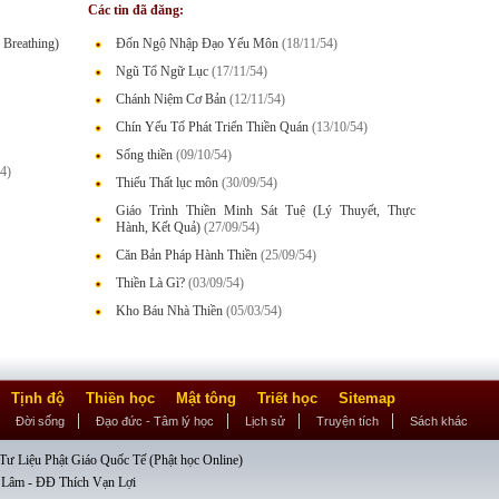
Các tin đã đăng:
Breathing)
Đốn Ngộ Nhập Đạo Yếu Môn
(18/11/54)
Ngũ Tổ Ngữ Lục
(17/11/54)
Chánh Niệm Cơ Bản
(12/11/54)
Chín Yếu Tố Phát Triển Thiền Quán
(13/10/54)
Sống thiền
(09/10/54)
4)
Thiếu Thất lục môn
(30/09/54)
Giáo Trình Thiền Minh Sát Tuệ (Lý Thuyết, Thực
Hành, Kết Quả)
(27/09/54)
Căn Bản Pháp Hành Thiền
(25/09/54)
Thiền Là Gì?
(03/09/54)
Kho Báu Nhà Thiền
(05/03/54)
Tịnh độ
Thiền học
Mật tông
Triết học
Sitemap
Đời sống
Đạo đức - Tâm lý học
Lịch sử
Truyện tích
Sách khác
ư Liệu Phật Giáo Quốc Tế (Phật học Online)
 Lâm - ĐĐ Thích Vạn Lợi