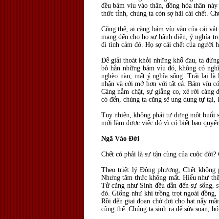
đều bám víu vào thân, đồng hóa thân này v
thức tỉnh, chúng ta còn sợ hãi cái chết. Ch
Cũng thế, ai càng bám víu vào của cải vật
mang đến cho họ sự hãnh diện, ý nghỉa tr
đi tình cảm đó. Họ sợ cái chết của người 
Để giải thoát khỏi những khổ đau, ta đừng
bỏ hẳn những bám víu đó, không có nghĩa
nghèo nàn, mất ý nghĩa sống. Trái lại là
nhận và cởi mở hơn với tất cả. Bám víu có
Càng nắm chặt, sự giằng co, xé rời càng 
có đến, chúng ta cũng sẽ ung dung tự tại, 
Tuy nhiên, không phải tự dưng một buổi sá
mới làm được việc đó vì có biết bao quyến
Ngã Vào Đời
Chết có phải là sự tận cùng của cuộc đời?
Theo triết lý Đông phương, Chết không p
Nhưng tâm thức không mất. Hiểu như thế t
Tử cũng như Sinh đều dẫn đến sự sống, sự
đó. Giống như khi trồng trọt ngoài đồng,
Rồi đến giai đoạn chờ đợi cho hạt nẩy mầm
cũng thế. Chúng ta sinh ra để sửa soạn, bó