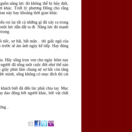
guồn năng lực đó không thể bị hủy diệt,
nơi khác. Triết lý phương Đông cho rằng
ian này hay khoảng thời gian khác.
ếu rọi lại tất cả những gì đã xảy ra trong
h một lực dẫn dắt ta đi. Năng lực đó mạnh
 trọng.
tiếc, sợ hãi, bất mãn... thì giấc ngủ của
 trước sẽ ám ảnh ngày kế tiếp. Hay đúng
g ta. Hãy sống trọn vẹn cho ngày hôm nay
 người đã sống một cuộc đời như thế nào
ì giây phút lâm chung sự sợ hãi còn tăng
đời mình, sống không có mục đích thì cái
 khách biết đã đến lúc phải chia tay. Mục
ay dao động bởi người khác, bởi vật chất
ừng...