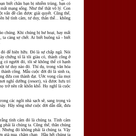
ạn biết chân bạn bị nhiễm trùng, bạn có
ta mất mạng sống. Như thế thật vô lý. Con
ột vấn đề cần được giải quyết. Cũng thế,
ên hệ tình cảm, tư duy, thân thể... không
 vào chúng. Khi chúng bị hư hoại, hay mất
ta càng sợ chết. Ai biết buông xả - biết
.
ì đó để hiện hữu. Đó là sự chấp ngã. Nói
này chứng tỏ là tôi giàu có, thành công ở
g có người đó, tôi sẽ không thể có hạnh
một tư duy nào đó. Thí dụ, trong văn hóa
 thành công. Mẫu cuộc đời đó là sinh ra,
ững đứa con thành đạt. Ước vọng của mọi
nơi nghỉ dưỡng (resort), và được hưu trí
 trở nên rất khốn khổ. Họ nghĩ là cuộc
ong các ngôi nhà sạch sẽ, sang trọng và
này. Hãy sống như cuộc đời dẫn dắt, đưa
ĩ rằng tình cảm đó là chúng ta. Tình cảm
g phải là chúng ta. Cũng thế, thân chúng
g". Nhưng đó không phải là chúng ta. Vậy
 nên già nua, chậm chạp. Hầu hết chúng ta