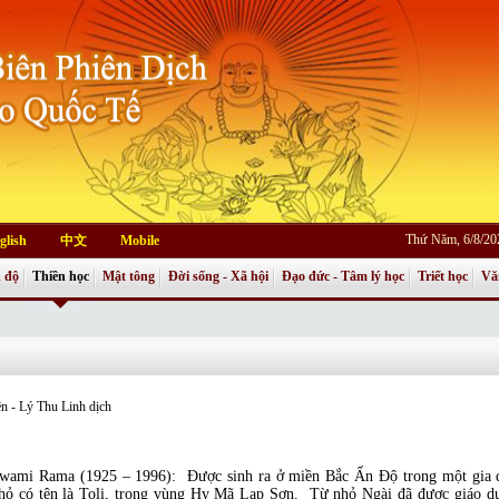
Thứ Năm, 6/8/20
glish
中文
Mobile
 độ
Thiền học
Mật tông
Đời sống - Xã hội
Đạo đức - Tâm lý học
Triết học
Vă
n - Lý Thu Linh dịch
wami Rama (1925 – 1996): Được sinh ra ở miền Bắc Ấn Độ trong một gia 
hỏ có tên là Toli, trong vùng Hy Mã Lạp Sơn. Từ nhỏ Ngài đã được giáo dục