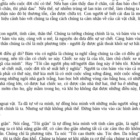
hĩa nếu cuộc đời chỉ có thế. Nếu bạn cảm thấy đau ở chân, cái đau báo cho b
Có chân, thì phải đau". Nếu thế, sự nhiễm trùng sẽ lan tràn cơ thể, làm chúng 
phận nào đó bị thương tổn, cần được chữa trị. Con người sẽ biết cái đau là m
hiệu cảnh báo với chúng ta rằng cách chúng ta cảm nhận về của cải vật chất, li
, con người, tình cảm, thân thể. Chúng ta tưởng chúng chính là ta, và bám víu
 bám víu này, cùng với u mê, là nguyên do đưa đến sự sợ chết. Càng bám víu, 
thân chúng ta chỉ là một phương tiện - người ấy được giải thoát khỏi sự sợ hãi
i điều gì đó? Bám víu có nghĩa là chúng ta nghĩ rằng chúng ta cần có điều g
trọng, nên tôi cần có chiếc xe này. Chiếc xe này là của tôi, làm chủ chiếc xe 
ngã của mình". Hay "Tôi cần người phụ nữ/người đàn ông này ở bên tôi. Khôn
i sẽ chết mất, cuộc đời tôi sẽ mất hết ý nghĩa". Người ta còn bám víu vào cả 
là phải có thứ này, thứ kia mới là có một cuộc sống xứng đáng, một cuộc sống
trong những ngôi nhà gạch trắng, bao bọc bởi những vòng rào bằng hoa, có nh
hà rộng lớn, có được hai chiếc xe, có được căn nhà thứ hai, thứ ba ở những 
mớm cho họ, gầy mầm trong họ, và khi họ không đạt được những điều này, họ
goại vật. Ta đã tự vẽ ra mình, tự đồng hóa mình với những mẫu người sống tr
i chính là ta. Nhưng sự thật không phải thế. Đừng bám víu vào các hình ảnh 
.
i giận". Nói rằng, "Tôi giận" là tự đồng hóa mình với tình cảm giận, là ngh
úng ta có khả năng giận dữ, có cảm thọ giận nhưng tất cả các cảm thọ đó khôn
hân. Chúng chỉ là phương tiện. Ta nói: “Tôi cao thước sáu. Tóc đen. Da trắn
a, thì ta thấy đau khổ. Chúng ta hỏang sợ khi nhận ra cơ thể của chúng ta trở