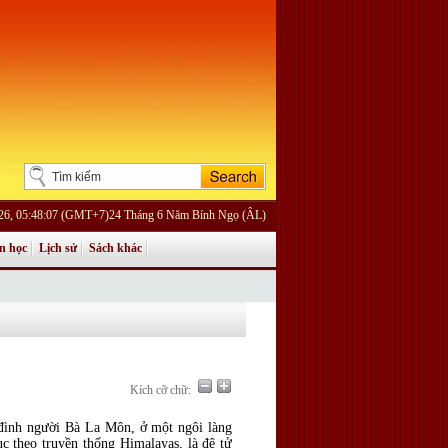
26, 05:48:07 (GMT+7)24 Tháng 6 Năm Bính Ngọ (ÂL)
n học
Lịch sử
Sách khác
Kích cỡ chữ:
đình người Bà La Môn, ở một ngôi làng
 theo truyền thống Himalayas, là đệ tử