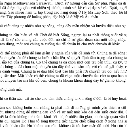
ủa Ngài Madhavanada Saraswati. Dưới sự hướng dẫn của Sư phụ, Ngài đã đi d
à đã được thọ giáo với nhiều vị thánh, minh sư, kể cả vị đại sư của Ngài, ng
ạng. Sau nhiều năm tu tập trong các hang động ở Hy Mã Lạp Sơn, theo lời k
ước Tây phương để hoằng pháp, đặc biệt là ở Mỹ và Âu châu.
ái chết cũng tự nhiên như sự sống, cũng đầy mầu nhiệm và huyền diệu như sự 
húng ta cần hiểu về cái Chết để biết Sống, ngược lại ta phải thông suốt về 
hải là sự cáo chung của cuộc đời, nó chỉ là sự gián đoạn của một dòng chảy
rạm dừng, một nơi chúng ta xuống tàu để chuẩn bị cho một chuyến đi khác.
ói thế không phải để làm giảm ý nghĩa của vấn đề sinh tử. Chúng ta đã sống 
ựa chuyến tàu để chúng ta bước chân lên, sẽ quyết định tâm trạng của chúng ta
i sắp tới của chúng ta. Có thể chúng ta đã chọn một con tàu bẩn thỉu, cũ kỹ, t
hể chúng ta đã chọn một chuyến tàu đầy thú vui cám dỗ, với các cô gái nhảy, c
à danh vọng. Chúng ta sẽ đau khổ biết bao khi phải rời chuyến tàu đó, nếu như
hụ sắc dục. Mặt khác có thể chúng ta đã chọn một chuyến tàu chở ta qua bao 
ột chuyến tàu mà khi đỗ bến, chúng ta khoan khoái đứng dậy từ giã nó không
ừng dính mắc
hỉ có thân xác, cái áo che cho tâm thức chúng ta khi sống ở đời, là bị hủy hoạ
àm sao không buồn khi chúng ta phải mất đi những gì mình yêu thích ở cõi 
ót, nhưng đừng để những đau khổ về sự mất mát kéo dài đến suốt cuộc đời. 
hết là điều không thể tránh khỏi. Vì thế, ở nhiều tôn giáo, nhiều tập quán văn 
hí dụ, người Do Thái tỏ lòng thương tiếc người chết bằng cách ở trong nhà s
ó việc khẩn cấp. Họ không cạo râu, không cắt tóc hay mặc đồ mới. Họ còn k