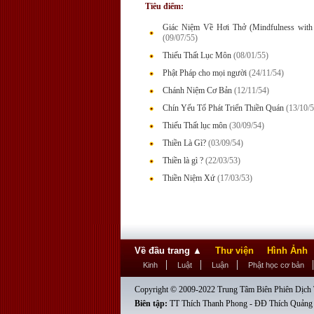
Tiêu điểm:
Giác Niệm Về Hơi Thở (Mindfulness with 
(09/07/55)
Thiếu Thất Lục Môn
(08/01/55)
Phật Pháp cho mọi người
(24/11/54)
Chánh Niệm Cơ Bản
(12/11/54)
Chín Yếu Tố Phát Triển Thiền Quán
(13/10/5
Thiếu Thất lục môn
(30/09/54)
Thiền Là Gì?
(03/09/54)
Thiền là gì ?
(22/03/53)
Thiền Niệm Xứ
(17/03/53)
Về đầu trang
▲
Thư viện
Hình Ảnh
Kinh
Luật
Luận
Phật học cơ bản
Copyright © 2009-2022 Trung Tâm Biên Phiên Dịch T
Biên tập:
TT Thích Thanh Phong - ĐĐ Thích Quảng