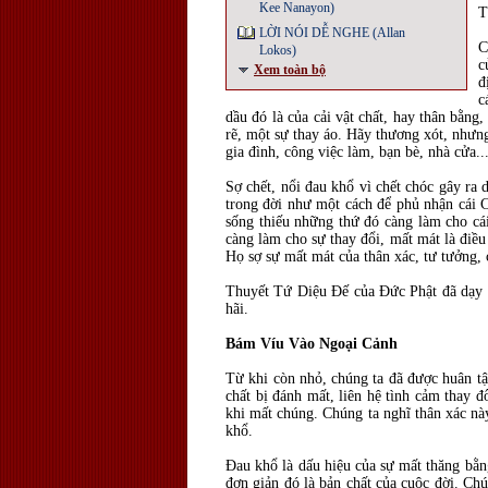
Kee Nanayon)
T
LỜI NÓI DỄ NGHE (Allan
C
Lokos)
c
Xem toàn bộ
đ
c
dầu đó là của cải vật chất, hay thân bằng
rẽ, một sự thay áo. Hãy thương xót, nhưng
gia đình, công việc làm, bạn bè, nhà cửa.
Sợ chết, nổi đau khổ vì chết chóc gây ra 
trong đời như một cách để phủ nhận cái Ch
sống thiếu những thứ đó càng làm cho cái
càng làm cho sự thay đổi, mất mát là điều
Họ sợ sự mất mát của thân xác, tư tưởng,
Thuyết Tứ Diệu Đế của Đức Phật đã dạy 
hãi.
Bám Víu Vào Ngoại Cảnh
Từ khi còn nhỏ, chúng ta đã được huân t
chất bị đánh mất, liên hệ tình cảm thay 
khi mất chúng. Chúng ta nghĩ thân xác này
khổ.
Đau khổ là dấu hiệu của sự mất thăng bằng
đơn giản đó là bản chất của cuộc đời. Chú