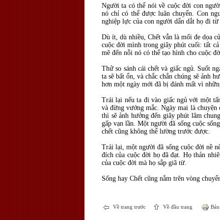
Người ta có thể nói về cuộc đời con ngườ
nó chỉ có thể được luân chuyển. Con ngư
nghiệp lực của con người dẩn dắt họ đi từ
Dù ít, dù nhiều, Chết vẫn là mối đe dọa củ
cuộc đời mình trong giây phút cuối: tất c
mẽ đến nỗi nó có thể tạo hình cho cuộc đời
Thử so sánh cái chết và giấc ngủ. Suốt ngà
ta sẽ bất ổn, và chắc chắn chúng sẽ ảnh
hơn một ngày mới đã bị đánh mất vì nhữn
Trái lại nếu ta đi vào giấc ngủ với một 
và đừng vướng mắc. Ngày mai là chuyện c
thì sẽ ảnh hưởng đến giây phút lâm chung
gấp vạn lần. Một người đã sống cuộc sống 
chết cũng không thể lường trước được.
Trái lại, một người đã sống cuộc đời nề n
đích của cuộc đời họ đã đạt. Họ thản nhiê
của cuộc đời mà họ sắp giã từ.
Sống hay Chết cũng nằm trên vòng chuyển 
Về trang trước
Về đầu trang
Bản 