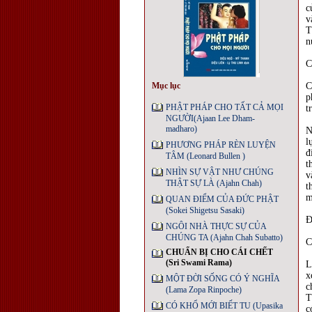
c
v
T
n
C
Mục lục
C
p
PHẬT PHÁP CHO TẤT CẢ MỌI
t
NGƯỜI(Ajaan Lee Dham-
madharo)
N
l
PHƯƠNG PHÁP RÈN LUYỆN
đ
TÂM (Leonard Bullen )
t
NHÌN SỰ VẬT NHƯ CHÚNG
v
THẬT SỰ LÀ (Ajahn Chah)
t
m
QUAN ĐIỂM CỦA ĐỨC PHẬT
(Sokei Shigetsu Sasaki)
Đ
NGÔI NHÀ THỰC SỰ CỦA
CHÚNG TA (Ajahn Chah Subatto)
C
CHUẨN BỊ CHO CÁI CHẾT
(Sri Swami Rama)
L
x
MỘT ĐỜI SỐNG CÓ Ý NGHĨA
c
(Lama Zopa Rinpoche)
T
CÓ KHỔ MỚI BIẾT TU (Upasika
c