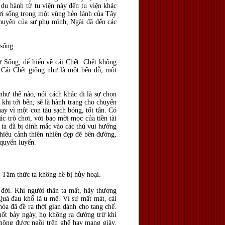
u hành từ tu viện này đến tu viện khác
ười sống trong một vùng hẻo lánh của Tây
huyên của sư phụ mình, Ngài đã đến các
sống.
sự Sống, để hiểu về cái Chết. Chết không
. Cái Chết giống như là một bến đỗ, một
như thế nào, nói cách khác đi là sự chọn
 khi tới bến, sẽ là hành trang cho chuyến
hay vì một con tàu sạch bóng, tối tân. Có
ác trò chơi, với bao mời mọc của tiền tài
 ta đã bị dính mắc vào các thú vui hưởng
nhiêu cảnh thiên nhiên đẹp đẽ bên đường,
 quyến luyến.
i. Tâm thức ta không hề bị hủy hoại.
đời. Khi người thân ta mất, hãy thương
Quá đau khổ là u mê. Vì sự mất mát, cái
hóa đã đề ra thời gian dành cho tang chế.
uốt bảy ngày, họ không ra đường trừ khi
hông được ngồi trên ghế hay mang giày.