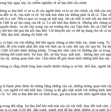
rong bảy ngày này, họ chiêm nghiệm về sự đau khổ của mình.
húng ta đau khổ vì sự ra đi của người thân và lo sợ cho chính cái chết của m
ủa đến và đi, của sinh và tử. Sự mất mát thân xác không phải là tất cả. Tâm vẫ
ịnh là u mê. Nếu ta quá coi trọng sự mất mát, thì cái chết là một nỗi ám ảnh lớ
ái Chết là sự tận cùng của tất cả. Là nỗi khổ đau khôn tả. Nhưng nếu chúng t
, quyến thuộc, và chỉ chú trọng vào sự trường tồn của Tâm thức thì cái Chết 
 chớ kéo dài quá lâu nỗi đau khổ. Lời khuyên này có thể áp dụng cho tất cả m
.. Hãy đau khổ, nhưng rồi bước tới.
do ta bám víu vào những thứ bên ngoài chúng ta như thân xác, danh vọng. Ta l
ết, để trốn tránh phải đối mặt với thực tại là cuộc đời này chỉ tạm bợ. Sự dí
 Chết trở nên thêm khủng khiếp. Trong khi tính cách vô thường sẵn có trong
 không thể tránh khỏi. Sự thay đổi, sự hủy hoại, mất mát... không làm con ngườ
 của cải, tương quan tình cảm. Chìa khóa để giải thoát khỏi những khổ đau nà
chúng ta rằng chính lòng ham muốn khiến chúng ta sợ hãi, khổ đau, người k
ập là Hạnh phúc được đo lường bằng những của cải, những tương quan tình cả
đổi, con người trở nên khổ đau. Chúng ta đã gắn chặt mình với những hình ản
 là “ta” nên ta đau đớn khi nó bịnh hoạn, già nua hoặc khi nhìn người khác bị
 trong đời sống. Sự đau khổ khi mất mát của cải vật chất, thay đổi tình cảm, h
ng ta có mặt ở cõi đời, đấu tranh, giành giựt để đạt được những gì ta nghĩ là