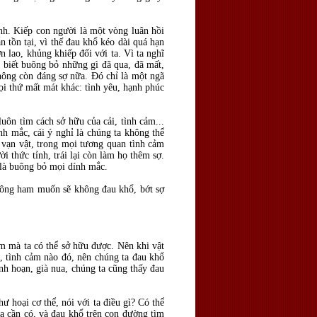
ình. Kiếp con người là một vòng luân hồi
n tồn tại, vì thế đau khổ kéo dài quá hạn
n lao, khủng khiếp đối với ta. Vì ta nghĩ
a biết buông bỏ những gì đã qua, đã mất,
không còn đáng sợ nữa. Đó chỉ là một ngã
ọi thứ mất mát khác: tình yêu, hạnh phúc
uôn tìm cách sở hữu của cải, tình cảm...
nh mắc, cái ý nghỉ là chúng ta không thể
 vạn vật, trong mọi tương quan tình cảm
i thức tỉnh, trái lại còn làm họ thêm sợ.
y là buông bỏ mọi dính mắc.
hông ham muốn sẽ không đau khổ, bớt sợ
m mà ta có thể sở hữu được. Nên khi vật
h, tình cảm nào đó, nên chúng ta đau khổ
nh hoạn, già nua, chúng ta cũng thấy đau
ư hoại cơ thể, nói với ta điều gì? Có thể
 ta cần có, và đau khổ trên con đường tìm