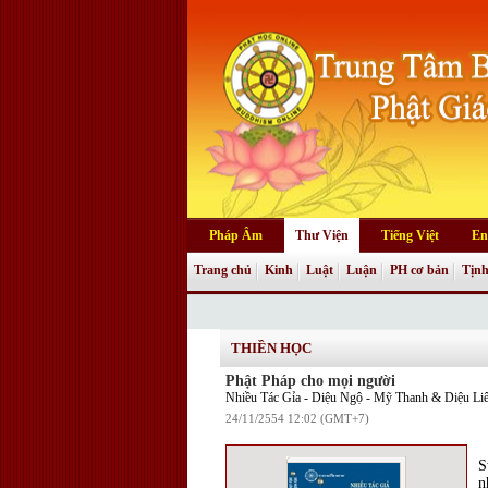
Pháp Âm
Thư Viện
Tiếng Việt
En
Trang chủ
Kinh
Luật
Luận
PH cơ bản
Tịnh
THIỀN HỌC
Phật Pháp cho mọi người
Nhiều Tác Gỉa - Diệu Ngộ - Mỹ Thanh & Diệu Liê
24/11/2554 12:02 (GMT+7)
S
n