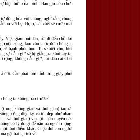
à sự hiện hữu của mình. Bao giờ còn chưa
ọ tự đồng hóa với chúng, nghĩ rằng chúng
n bó với họ. Họ sợ cái chết sẽ cướp mất
ày. Việc giảm bớt dần, rồi đi đến chỗ dứt
ng cuộc sống, làm cho cuộc đời chúng ta
, sẽ hạnh phúc hơn. Ta sẽ biết cho, biết
ng sự nắm giữ sẽ bị giằng ra khỏi tay ta.
mở rộng, không nắm giữ, thì dầu cái Chết
ả đời. Cần phải thức tỉnh từng giây phút
p chúng ta không báo trước?
(trong không gian và thời gian) tan rã.
Sống, cũng diệu kỳ và tốt đẹp như nhau.
ian và thời gian) vì một nhân duyên nào
không có lý do gì để nấn ná ngoài ruộng.
ở một thời điểm khác. Cuộc đời con người
ùa gặt hái lại trở về.