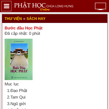
»
THƯ VIỆN
SÁCH HAY
Bước đầu Học Phật
Đã cập nhật: 0 phút
Mục lục
1.Ðạo Phật
2.Tam Qui
3.Ngũ giới