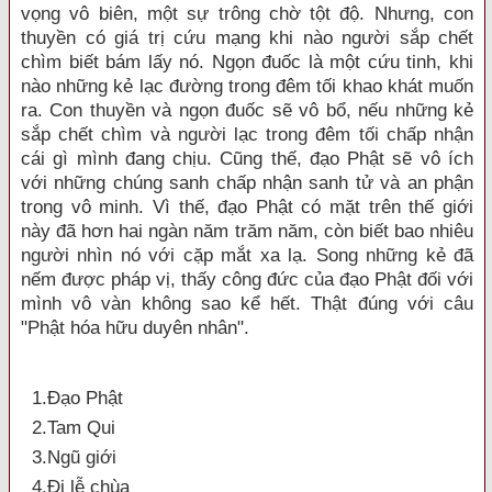
vọng vô biên, một sự trông chờ tột độ. Nhưng, con
thuyền có giá trị cứu mạng khi nào người sắp chết
chìm biết bám lấy nó. Ngọn đuốc là một cứu tinh, khi
nào những kẻ lạc đường trong đêm tối khao khát muốn
ra. Con thuyền và ngọn đuốc sẽ vô bổ, nếu những kẻ
sắp chết chìm và người lạc trong đêm tối chấp nhận
cái gì mình đang chịu. Cũng thế, đạo Phật sẽ vô ích
với những chúng sanh chấp nhận sanh tử và an phận
trong vô minh. Vì thế, đạo Phật có mặt trên thế giới
này đã hơn hai ngàn năm trăm năm, còn biết bao nhiêu
người nhìn nó với cặp mắt xa lạ. Song những kẻ đã
nếm được pháp vị, thấy công đức của đạo Phật đối với
mình vô vàn không sao kể hết. Thật đúng với câu
"Phật hóa hữu duyên nhân".
1.Ðạo Phật
2.Tam Qui
3.Ngũ giới
4.Đi lễ chùa