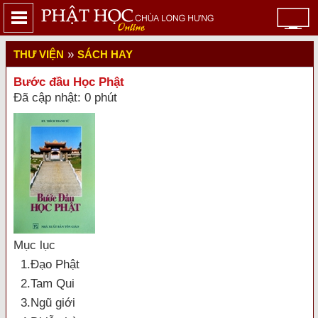
»
THƯ VIỆN
SÁCH HAY
Bước đầu Học Phật
Đã cập nhật: 0 phút
Mục lục
1.Ðạo Phật
2.Tam Qui
3.Ngũ giới