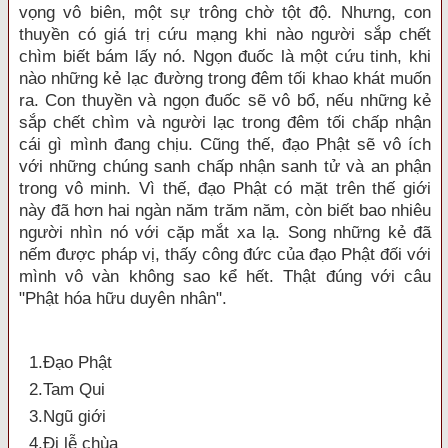
vọng vô biên, một sự trông chờ tột độ. Nhưng, con
thuyền có giá trị cứu mạng khi nào người sắp chết
chìm biết bám lấy nó. Ngọn đuốc là một cứu tinh, khi
nào những kẻ lạc đường trong đêm tối khao khát muốn
ra. Con thuyền và ngọn đuốc sẽ vô bổ, nếu những kẻ
sắp chết chìm và người lạc trong đêm tối chấp nhận
cái gì mình đang chịu. Cũng thế, đạo Phật sẽ vô ích
với những chúng sanh chấp nhận sanh tử và an phận
trong vô minh. Vì thế, đạo Phật có mặt trên thế giới
này đã hơn hai ngàn năm trăm năm, còn biết bao nhiêu
người nhìn nó với cặp mắt xa lạ. Song những kẻ đã
nếm được pháp vị, thấy công đức của đạo Phật đối với
mình vô vàn không sao kể hết. Thật đúng với câu
"Phật hóa hữu duyên nhân".
1.Ðạo Phật
2.Tam Qui
3.Ngũ giới
4.Đi lễ chùa