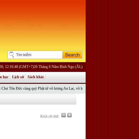
026, 12:16:48 (GMT+7)26 Tháng 6 Năm Bính Ngọ (ÂL)
n học
Lịch sử
Sách khác
 Đức cùng quý Phật tử vô lượng An Lạc, vô lượng Cát Tường.
Bài mới cập nhật
Hãy Buông
Kích cỡ chữ: