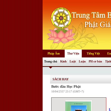
Pháp Âm
Thư Viện
Tiếng Việt
En
Trang chủ
Kinh
Luật
Luận
PH cơ bản
Tịnh
SÁCH HAY
Bước đầu Học Phật
10/04/2557 23:17 (GMT+7)
I