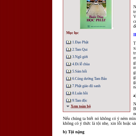
N
t
V
c
đ
Mục lục
I
1.Ðạo Phật
T
x
2.Tam Qui
t
3.Ngũ giới
m
g
4.Đi lễ chùa
m
5.Sám hối
g
g
6.Cúng dường Tam Bảo
g
7.Phật giáo độ sanh
n
8.Luân hồi
a
9.Tam độc
N
Xem toàn bộ
B
n
Nếu chúng ta biết nó không có ý ném mìn
không có ý thức là tội nhẹ, xin lỗi hoặc s
b) Tội nặng