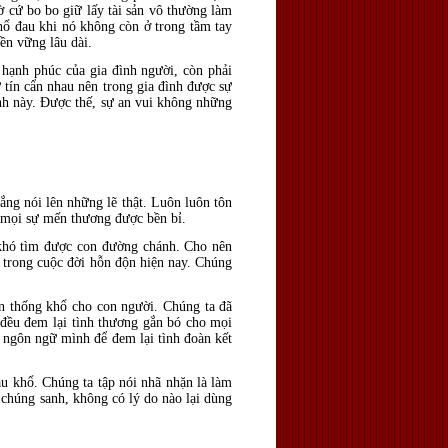
 cứ bo bo giữ lấy tài sản vô thường làm
hổ đau khi nó không còn ở trong tầm tay
ền vững lâu dài.
 hạnh phúc của gia đình người, còn phải
ự tín cẩn nhau nên trong gia đình được sự
inh này. Ðược thế, sự an vui không những
ắng nói lên những lẽ thật. Luôn luôn tôn
ó mọi sự mến thương được bền bỉ.
 khó tìm được con đường chánh. Cho nên
u trong cuộc đời hỗn độn hiện nay. Chúng
nên thống khổ cho con người. Chúng ta đã
 đều đem lại tình thương gắn bó cho mọi
g ngôn ngữ mình để đem lại tình đoàn kết
u khổ. Chúng ta tập nói nhã nhặn là làm
 chúng sanh, không có lý do nào lại dùng