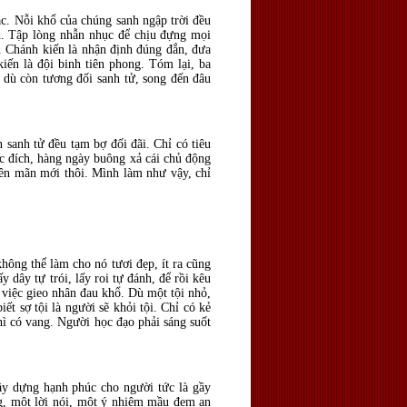
ác. Nỗi khổ của chúng sanh ngập trời đều
h. Tập lòng nhẫn nhục để chịu đựng mọi
. Chánh kiến là nhận định đúng đắn, đưa
iến là đội binh tiên phong. Tóm lại, ba
 dù còn tương đối sanh tử, song đến đâu
 sanh tử đều tạm bợ đối đãi. Chỉ có tiêu
c đích, hàng ngày buông xả cái chủ động
viên mãn mới thôi. Mình làm như vậy, chỉ
không thể làm cho nó tươi đẹp, ít ra cũng
 dây tự trói, lấy roi tự đánh, để rồi kêu
 việc gieo nhân đau khổ. Dù một tội nhỏ,
t sợ tội là người sẽ khỏi tội. Chỉ có kẻ
thì có vang. Người học đạo phải sáng suốt
y dựng hạnh phúc cho người tức là gầy
g, một lời nói, một ý nhiệm mầu đem an