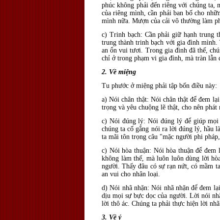
phúc không phải đến riêng với chúng ta, 
của riêng mình, cần phải ban bố cho nhữn
mình nữa. Mượn của cải vô thường làm phư
c) Trinh bạch: Cần phải giữ hạnh trung 
trung thành trinh bạch với gia đình mình.
an ổn vui tươi. Trong gia đình đã thế, c
chỉ ở trong phạm vi gia đình, mà tràn lẫn 
2. Về miệng
Tu phước ở miệng phải tập bốn điều này:
a) Nói chân thật: Nói chân thật để đem lạ
trọng và yêu chuộng lẽ thật, cho nên phát
c) Nói đúng lý: Nói đúng lý để giúp mọ
chúng ta cố gắng nói ra lời đúng lý, hầu 
ta mãi tôn trọng câu "mặc người phi pháp
c) Nói hòa thuận: Nói hòa thuận để đem l
không làm thế, mà luôn luôn dùng lời hòa
người. Thấy đâu có sự rạn nứt, có mầm tan
an vui cho nhân loại.
d) Nói nhã nhặn: Nói nhã nhặn để đem lại
dịu mọi sự bực dọc của người. Lời nói nh
lời thô ác. Chúng ta phải thực hiện lời n
3. Về ý