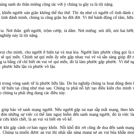
ng sanh do thân miệng cộng tác với ý chúng ta gây ra là tội nặng.
, khiến người oán giận không thể tha thứ. Thí dụ như có người cố tình đánh c
 tình đánh mình, chúng ta cũng giận họ đời đời. Vì thế hành động cố tâm, hữu
ta. Nơi thân: giết người, trộm cướp, tà dâm. Nơi miệng: nói dối, nói hai lưỡi
 nghiệp này là tội nặng.
ui cho mình, cho người ở hiện tại và mai kia. Người làm phước cũng gọi là n
 sẽ quí mến. Chính sự quí mến ấy nên gặp nhau vui vẻ và sẵn sàng giúp đỡ 
g ta bằng cử chỉ biết ơn vui vẻ quí mến, đó là làm phước gặp phước. Vì thế ng
: phước hữu lậu và phước vô lậu.
trong vòng sanh tử là phước hữu lậu. Do ba nghiệp chúng ta hoạt động đem lạ
nh tử hiện tại cũng như mai sau. Chúng ta phải nỗ lực tạo điều kiện cho mìn
p chúng ta phải ứng dụng các điều này:
 giúp bảo vệ sanh mạng người. Nếu người gặp tai nạn sắp mất mạng, theo kh
a đón những sự việc có thể làm nguy hiểm đến sanh mạng người, đó là việc l
i cứu khỏi chết, là an vui và biết ơn vô kể.
ời khi gặp cảnh cơ hàn nguy khốn. Nỗi khổ đói rét cũng đe dọa đến sanh mạn
. Chúng ta muốn được an vui thì phải sẵn sàng mang sự an vui bủa khắp mọi