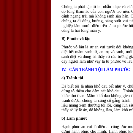
Chúng ta phải tập từ bi, nhẫn nhục và ch
do lòng tham ác của con người tạo nên. 
cảnh ngang trái mà không sanh sân hận. C
chúng ta đi đúng hướng, sáng suốt vui t
nghiệp làm mười điều trên là tu phước hữ
cũng là hài lòng mãn ý.
B) Phước vô lậu
Phước vô lậu là sự an vui tuyệt đối không
diệt hết mầm sanh tử, an trụ vô sanh, mớ
sanh diệt và dùng trí thấy rõ các tướng g
dạy người làm như vậy là tu phước vô lậu
IV.- CẦN TRÁNH TỘI LÀM PHƯỚC
a) Tránh tội
Ðã biết tội là nhân khổ đau bất như ý, ch
đừng tô thêm cho đậm nét khổ đau. Tránh g
khóc thở than. Mầm khổ đau không gieo thì
tránh được, chúng ta cũng cố gắng tránh. 
liều mạng xem thường tội lỗi, càng lún sâu
thấy rõ lý lẽ ấy, để không lầm, làm khổ m
b) Làm phước
Hạnh phúc an vui là điều ai cũng ước m
dựng hạnh phúc cho mình. Hạnh phúc khô