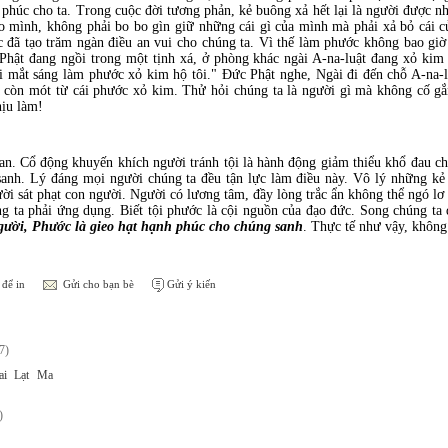
 phúc cho ta. Trong cuộc đời tương phản, kẻ buông xả hết lại là người được nh
o mình, không phải bo bo gìn giữ những cái gì của mình mà phải xả bỏ cái c
 đã tạo trăm ngàn điều an vui cho chúng ta. Vì thế làm phước không bao giờ 
hật đang ngồi trong một tịnh xá, ở phòng khác ngài A-na-luật đang xỏ kim 
i mắt sáng làm phước xỏ kim hộ tôi." Ðức Phật nghe, Ngài đi đến chỗ A-na-l
còn mót từ cái phước xỏ kim. Thử hỏi chúng ta là người gì mà không cố gắ
hịu làm!
gian. Cổ động khuyến khích người tránh tội là hành động giảm thiểu khổ đau c
sanh. Lý đáng mọi người chúng ta đều tận lực làm điều này. Vô lý những kẻ
ời sát phạt con người. Người có lương tâm, đầy lòng trắc ẩn không thể ngó lơ
g ta phải ứng dụng. Biết tội phước là cội nguồn của đạo đức. Song chúng ta
gười, Phước là gieo hạt hạnh phúc cho chúng sanh
. Thực tế như vậy, không
để in
Gửi cho bạn bè
Gửi ý kiến
7)
ai Lạt Ma
)