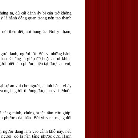
húng ta, dù cái đánh ấy bị cản trở không
 ý là hành động quan trọng nên tạo thành
, nói thêu dệt, nói hung ác. Nơi ý: tham,
gười lành, người tốt. Bởi vì những hành
nhau. Chúng ta giúp đỡ hoặc an ủi khiến
ười biết làm phước hiện tại được an vui,
i sự an vui cho người, chính hành vi ấy
h và mọi người thường được an vui. Muốn
ả năng mình, chúng ta tận tâm cứu giúp.
àm phước của thân. Bởi vì sanh mạng đối
g, người đang lâm vào cảnh khổ này, nếu
 người, đó là nền tảng phước đức. Hạnh