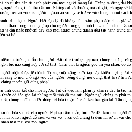
mà do sự thù đáp từ hạnh phúc của mọi người mang lại. Chúng ta đừng dại khờ
g người đang thiết tha cần nó. Những cái vô thường mà cứ giữ, có ngày sẽ k
ơng tiện an vui cho người, nguồn an vui ấy sẽ trở về với chúng ta một cách b
thành trinh bạch. Người biết đạo lý đã không dám xâm phạm đến danh giá và
 Tinh thần trung trinh ấy giúp cho người trong gia đình tín cẩn lẫn nhau. Do s
húng ta cần nhắc nhở chỉ dạy cho mọi người chung quanh đều tập hạnh trung tr
đến xã hội.
i niềm tin tưởng an ổn cho người. Bất cứ ở trường hợp nào, chúng ta cũng cố g
 ngôn lúc nào cũng hợp với sự thật. Chân thật là nguồn gốc tin yêu nhau, do đ
i người nhận được lẽ chánh. Trong cuộc sống phức tạp này khiến mọi người
làm sáng tỏ mọi chỗ ngờ vực của người. Sống đúng, nói đúng, thật là sự hi hữ
, chúng ta vẫn giữ đúng pháp".
ại tình đoàn kết cho mọi người. Tất cả việc làm phân ly chia rẽ đều là tạo 
 thuận để hàn gắn lại những mối tình đã rạn nứt. Ngôn ngữ chúng ta phát ra
 rã, chúng ta đều nỗ l?c dùng lời hòa thuận là chất keo hàn gắn lại. Tận dụn
 sự ôn hòa vui vẻ cho người. Mọi sự căm phẫn, bực tức đều làm cho người đa
ã nhặn khiến người dễ mến và vui vẻ. Trọn đời chúng ta đem lại sự an vui cho
hã nhặn mãi mãi với mọi người.