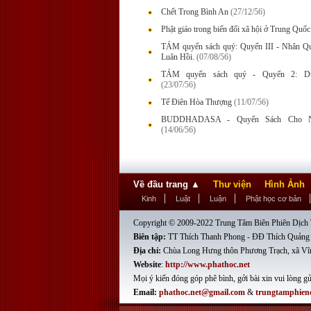
Chết Trong Bình An
(27/12/56)
Phật giáo trong biến đổi xã hội ở Trung Quốc
TÁM quyển sách quý: Quyển III - Nhân Qu
Luân Hồi.
(07/08/56)
TÁM quyển sách quý - Quyển 2: Dư
(23/07/56)
Tế Điên Hòa Thượng
(11/07/56)
BUDDHADASA - Quyển Sách Cho N
(14/06/56)
Về đầu trang
▲
Thư viện
Hình Ảnh
Kinh
Luật
Luận
Phật học cơ bản
Copyright © 2009-2022 Trung Tâm Biên Phiên Dịch T
Biên tập:
TT Thích Thanh Phong - ĐĐ Thích Quảng
Địa chỉ:
Chùa Long Hưng thôn Phương Trạch, xã Vĩ
Website
:
http://www.phathoc.net
Mọi ý kiến đóng góp phê bình, gởi bài xin vui lòng gử
Email:
phathoc.net@gmail.com
&
trungtamphien