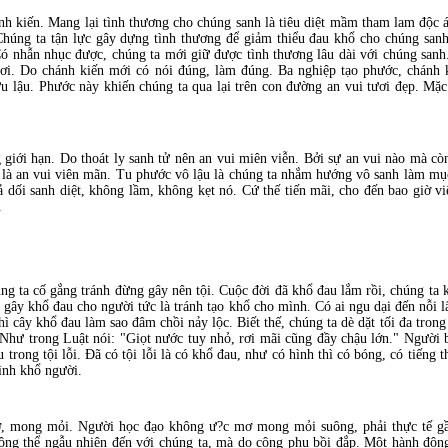
ánh kiến. Mang lại tình thương cho chúng sanh là tiêu diệt mầm tham lam độc 
Chúng ta tận lực gây dựng tình thương để giảm thiểu đau khổ cho chúng san
ó nhẫn nhục được, chúng ta mới giữ được tình thương lâu dài với chúng sanh
ươi. Do chánh kiến mới có nói đúng, làm đúng. Ba nghiệp tạo phước, chánh k
u lậu. Phước này khiến chúng ta qua lại trên con đường an vui tươi đẹp. Mặc
 giới hạn. Do thoát ly sanh tử nên an vui miên viễn. Bởi sự an vui nào mà còn
i là an vui viên mãn. Tu phước vô lậu là chúng ta nhắm hướng vô sanh làm mụ
iả dối sanh diệt, không lầm, không kẹt nó. Cứ thế tiến mãi, cho đến bao giờ 
.
úng ta cố gắng tránh đừng gây nên tội. Cuộc đời đã khổ đau lắm rồi, chúng ta 
ây khổ đau cho người tức là tránh tạo khổ cho mình. Có ai ngu dại đến nỗi lấy
 cây khổ đau làm sao đâm chồi nảy lộc. Biết thế, chúng ta dè dặt tối đa trong
Như trong Luật nói: "Giọt nước tuy nhỏ, rơi mãi cũng đầy chậu lớn." Người biế
 trong tội lỗi. Ðã có tội lỗi là có khổ đau, như có hình thì có bóng, có tiếng 
ình khổ người.
ơ, mong mỏi. Người học đạo không ư?c mơ mong mỏi suông, phải thực tế gầ
ng thể ngẫu nhiên đến với chúng ta, mà do công phu bồi đắp. Một hành độn