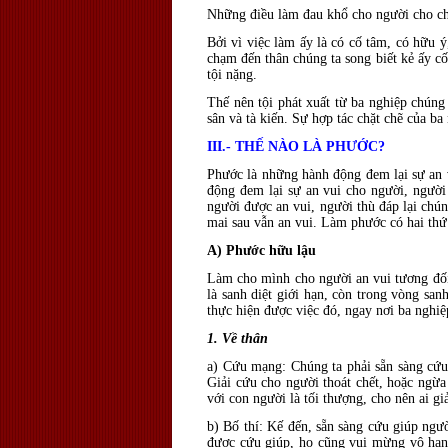
Những điều làm đau khổ cho người cho chú
Bởi vì việc làm ấy là có cố tâm, có hữu ý
chạm đến thân chúng ta song biết kẻ ấy cố
tội nặng.
Thế nên tội phát xuất từ ba nghiệp chúng 
sân và tà kiến. Sự hợp tác chặt chẽ của ba
III.- THẾ NÀO LÀ PHƯỚC?
Phước là những hành động đem lại sự an v
động đem lại sự an vui cho người, người
người được an vui, người thù đáp lại chún
mai sau vẫn an vui. Làm phước có hai thứ
A) Phước hữu lậu
Làm cho mình cho người an vui tương đối 
là sanh diệt giới hạn, còn trong vòng sa
thực hiện được việc đó, ngay nơi ba nghiệ
1. Về thân
a) Cứu mạng: Chúng ta phải sẵn sàng cứu
Giải cứu cho người thoát chết, hoặc ngừ
với con người là tối thượng, cho nên ai giả
b) Bố thí: Kế đến, sẵn sàng cứu giúp ngư
được cứu giúp, họ cũng vui mừng vô hạn