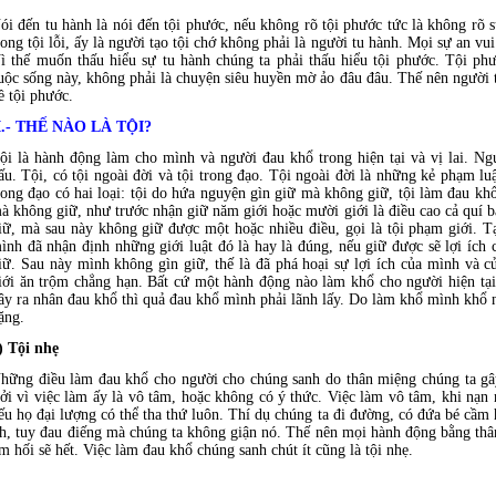
ói đến tu hành là nói đến tội phước, nếu không rõ tội phước tức là không rõ
rong tội lỗi, ấy là người tạo tội chớ không phải là người tu hành. Mọi sự an vu
ì thế muốn thấu hiểu sự tu hành chúng ta phải thấu hiểu tội phước. Tội ph
uộc sống này, không phải là chuyện siêu huyền mờ ảo đâu đâu. Thế nên người 
ề tội phước.
I.- THẾ NÀO LÀ TỘI?
ội là hành động làm cho mình và người đau khổ trong hiện tại và vị lai. Ng
ấu. Tội, có tội ngoài đời và tội trong đạo. Tội ngoài đời là những kẻ phạm lu
rong đạo có hai loại: tội do hứa nguyện gìn giữ mà không giữ, tội làm đau k
à không giữ, như trước nhận giữ năm giới hoặc mười giới là điều cao cả quí 
iữ, mà sau này không giữ được một hoặc nhiều điều, gọi là tội phạm giới. Tạ
ình đã nhận định những giới luật đó là hay là đúng, nếu giữ được sẽ lợi ích
iữ. Sau này mình không gìn giữ, thế là đã phá hoại sự lợi ích của mình và 
iới ăn trộm chẳng hạn. Bất cứ một hành động nào làm khổ cho người hiện tại 
ây ra nhân đau khổ thì quả đau khổ mình phải lãnh lấy. Do làm khổ mình khổ ng
ặng.
) Tội nhẹ
hững điều làm đau khổ cho người cho chúng sanh do thân miệng chúng ta gây
ởi vì việc làm ấy là vô tâm, hoặc không có ý thức. Việc làm vô tâm, khi nạn
ếu họ đại lượng có thể tha thứ luôn. Thí dụ chúng ta đi đường, có đứa bé cầm 
h, tuy đau điếng mà chúng ta không giận nó. Thế nên mọi hành động bằng th
ám hối sẽ hết. Việc làm đau khổ chúng sanh chút ít cũng là tội nhẹ.