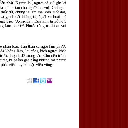
iều nhất. Ngược lại, người cố giữ gìn lại
ủa mình, tạo cho người an vui. Chúng ta
thấy đủ, chúng ta làm mãi đến suốt đời,
vá y, vì mắt không tỏ, Ngài xỏ hoài mà
uật bảo: "A-na-luật! Ðưa kim ta xỏ hộ".
ng làm phước? Phước càng to thì an vui
ho nhân loại. Tán thán ca ngợi làm phước
 đã không làm, lại công kích người khác
 trước huynh đệ tương tàn. Cho nên tránh
 đừng bị phỉnh gạt bằng những tội phước
 phải việc huyễn hoặc viễn vông.