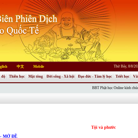
Thứ Bảy, 8/8/2
glish
中文
Mobile
 độ
Thiền học
Mật tông
Đời sống - Xã hội
Đạo đức - Tâm lý học
Triết học
Vă
BBT Phật học Online kính chúc Chư Tôn
Tội và phước
.- MỞ ÐỀ