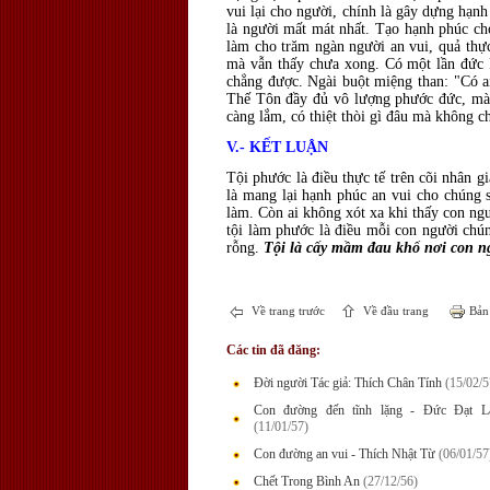
vui lại cho người, chính là gây dựng hạnh
là người mất mát nhất. Tạo hạnh phúc ch
làm cho trăm ngàn người an vui, quả thực
mà vẫn thấy chưa xong. Có một lần đức P
chẳng được. Ngài buột miệng than: "Có a
Thế Tôn đầy đủ vô lượng phước đức, mà 
càng lắm, có thiệt thòi gì đâu mà không c
V.- KẾT LUẬN
Tội phước là điều thực tế trên cõi nhân 
là mang lại hạnh phúc an vui cho chúng 
làm. Còn ai không xót xa khi thấy con ngư
tội làm phước là điều mỗi con người chún
rỗng.
Tội là cấy mầm đau khổ nơi con n
Về trang trước
Về đầu trang
Bản 
Các tin đã đăng:
Đời người Tác giả: Thích Chân Tính
(15/02/5
Con đường đến tĩnh lặng - Đức Đạt L
(11/01/57)
Con đường an vui - Thích Nhật Từ
(06/01/57
Chết Trong Bình An
(27/12/56)