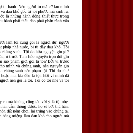
 sự tu hành. Nếu người tu mà cứ lao mình
i và đau khổ gốc từ tội phước mà sanh ra.
ước là những hành động thiết thực trong
tu hành phải thấu đáo phải phân rành vấn
ười làm tội cũng gọi là người dữ, người
ật pháp nhà nước, bị tù đày đau khổ. Tội
hổ chúng sanh. Tội do hứa nguyện gìn giữ
báu, ở trước Tam Bảo nguyện trọn đời gìn
i sao phạm giới gọi là tội? Bởi vì trước
 cho mình và chúng sanh, nên nguyện gìn
của chúng sanh nên phạm tội. Thí dụ như
hoặc mai kia đều là tội. Bởi vì mình đã
ười nên gọi là tội. Tội có tội nhẹ và tội
 ra mà không cộng tác với ý là tội nhẹ.
 nhân cảm thông được, họ sẽ bớt thù hận,
hòn đất ném chơi, lại trúng vào chúng ta.
ân bằng miệng làm đau khổ cho người mà