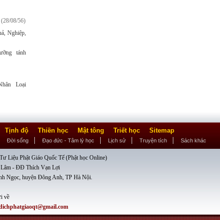
(28/08/56)
ả, Nghiệp,
ỡng tánh
hân Loại
Tịnh độ
Thiền học
Mật tông
Triết học
Sitemap
Đời sống
Đạo đức - Tâm lý học
Lịch sử
Truyện tích
Sách khác
ư Liệu Phật Giáo Quốc Tế (Phật học Online)
 Lâm - ĐĐ Thích Vạn Lợi
nh Ngọc, huyện Đông Anh, TP Hà Nội.
i về
dichphatgiaoqt@gmail.com