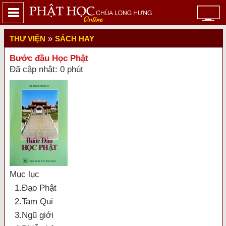
»
THƯ VIỆN
SÁCH HAY
Bước đầu Học Phật
Đã cập nhật: 0 phút
Mục lục
1.Ðạo Phật
2.Tam Qui
3.Ngũ giới