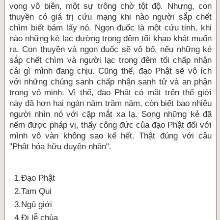
vọng vô biên, một sự trông chờ tột độ. Nhưng, con
thuyền có giá trị cứu mạng khi nào người sắp chết
chìm biết bám lấy nó. Ngọn đuốc là một cứu tinh, khi
nào những kẻ lạc đường trong đêm tối khao khát muốn
ra. Con thuyền và ngọn đuốc sẽ vô bổ, nếu những kẻ
sắp chết chìm và người lạc trong đêm tối chấp nhận
cái gì mình đang chịu. Cũng thế, đạo Phật sẽ vô ích
với những chúng sanh chấp nhận sanh tử và an phận
trong vô minh. Vì thế, đạo Phật có mặt trên thế giới
này đã hơn hai ngàn năm trăm năm, còn biết bao nhiêu
người nhìn nó với cặp mắt xa lạ. Song những kẻ đã
nếm được pháp vị, thấy công đức của đạo Phật đối với
mình vô vàn không sao kể hết. Thật đúng với câu
"Phật hóa hữu duyên nhân".
1.Ðạo Phật
2.Tam Qui
3.Ngũ giới
4.Đi lễ chùa