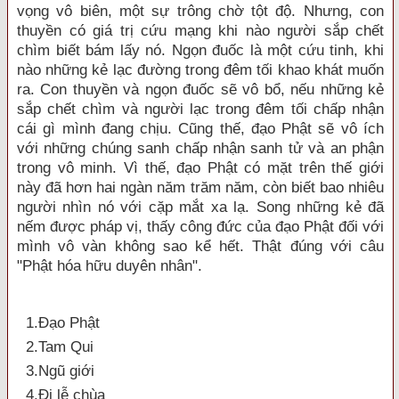
vọng vô biên, một sự trông chờ tột độ. Nhưng, con
thuyền có giá trị cứu mạng khi nào người sắp chết
chìm biết bám lấy nó. Ngọn đuốc là một cứu tinh, khi
nào những kẻ lạc đường trong đêm tối khao khát muốn
ra. Con thuyền và ngọn đuốc sẽ vô bổ, nếu những kẻ
sắp chết chìm và người lạc trong đêm tối chấp nhận
cái gì mình đang chịu. Cũng thế, đạo Phật sẽ vô ích
với những chúng sanh chấp nhận sanh tử và an phận
trong vô minh. Vì thế, đạo Phật có mặt trên thế giới
này đã hơn hai ngàn năm trăm năm, còn biết bao nhiêu
người nhìn nó với cặp mắt xa lạ. Song những kẻ đã
nếm được pháp vị, thấy công đức của đạo Phật đối với
mình vô vàn không sao kể hết. Thật đúng với câu
"Phật hóa hữu duyên nhân".
1.Ðạo Phật
2.Tam Qui
3.Ngũ giới
4.Đi lễ chùa