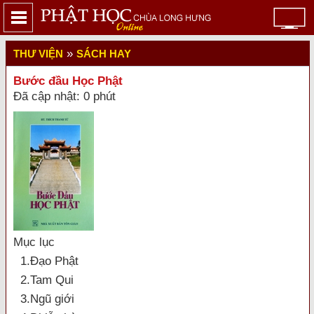
»
THƯ VIỆN
SÁCH HAY
Bước đầu Học Phật
Đã cập nhật: 0 phút
Mục lục
1.Ðạo Phật
2.Tam Qui
3.Ngũ giới