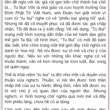
liền đề nghị với tác giả rút gọn bốn chữ thành hai chữ
là… Tu Bụi! Vốn là nhà giáo và cựu huynh trưởng Gia
Đình Phật Tử Việt Nam, anh Đoàn hơi giật mình vì
cụm từ “tu bụi” nghe có vẻ “phiêu bạt giang hồ” quá.
Nhưng tôi đã cố thuyết phục và đã được tác giả chấp
nhận. Tôi đã đưa ra ý kiến rằng: Về nội dung, “Tu Bụi”
mang một hình tượng dấn thân của kẻ hành đạo giữa
thế giới Ta Bà; về hình thức, “Tu Bụi” có một độ bám
đặc biệt, khó chìm trong một thế giới đầy chữ nghĩa và
danh từ hoa mỹ. Nó níu được sự tò mò và chú ý của
người đọc. Nếu so với những tên khác nghe có vẻ
thuần thành, văn vẻ hơn nhưng lại trơn tuột, đọc xong
sẽ quên ngay.
Thế là khái niệm “tu bụi” ra đời như một cái duyên vừa
thuận vừa nghịch. Thuận, vì nói lên được tinh thần
nhập thế của sự tu hành; đồng thời, nắm bắt được sự
tò mò chú ý và quan tâm của người đọc. Nhưng
nghịch, vì hình tượng chữ nghĩa quá mới mẻ và đầy
tính phiêu lãng, chưa hề có ai dùng.
Chờ mãi cho đến bốn năm sau tôi mới được đọc