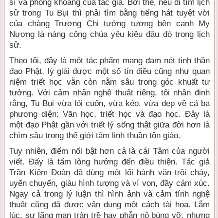
sĩ và phóng khoáng của tác giả. Bởi thế, nếu đi tìm lịch
sử trong Tu Bụi thì phải tìm bằng tiếng hát tuyệt vời
của chàng Trương Chi tưởng tượng bên cạnh Mỵ
Nương là nàng công chúa yêu kiều đâu đó trong lịch
sử.
Theo tôi, đây là một tác phẩm mang đạm nét tinh thần
đạo Phật, lý giải được một số tín điều cũng như quan
niệm triết học vẫn còn nằm sâu trong góc khuất tư
tưởng. Với cảm nhận nghệ thuật riêng, tôi nhận định
rằng, Tu Bụi vừa lôi cuốn, vừa kéo, vừa đẹp về cả ba
phương diện: Văn học, triết học và đạo học. Đây là
một đạo Phật gần với triết lý sống thật giữa đời hơn là
chìm sâu trong thế giới tâm linh thuần tôn giáo.
Tuy nhiên, điểm nổi bật hơn cả là cái Tâm của người
viết. Đấy là tấm lòng hướng đến điều thiện. Tác giả
Trần Kiêm Đoàn đã dùng một lối hành văn trôi chảy,
uyển chuyển, giàu hình tượng và ví von, đầy cảm xúc.
Ngay cả trong lý luận thì hình ảnh và cảm tính nghệ
thuật cũng đã được vận dụng một cách tài hoa. Lắm
lúc, sự lãng mạn tràn trề hay phẫn nộ bùng vỡ, nhưng