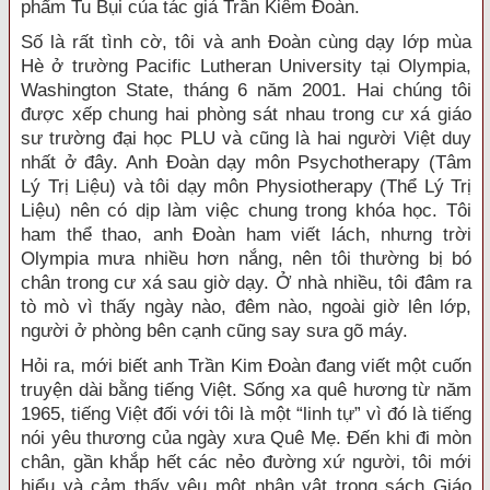
phẩm Tu Bụi của tác giả Trần Kiêm Đoàn.
Số là rất tình cờ, tôi và anh Đoàn cùng dạy lớp mùa
Hè ở trường Pacific Lutheran University tại Olympia,
Washington State, tháng 6 năm 2001. Hai chúng tôi
được xếp chung hai phòng sát nhau trong cư xá giáo
sư trường đại học PLU và cũng là hai người Việt duy
nhất ở đây. Anh Đoàn dạy môn Psychotherapy (Tâm
Lý Trị Liệu) và tôi dạy môn Physiotherapy (Thể Lý Trị
Liệu) nên có dịp làm việc chung trong khóa học. Tôi
ham thể thao, anh Đoàn ham viết lách, nhưng trời
Olympia mưa nhiều hơn nắng, nên tôi thường bị bó
chân trong cư xá sau giờ dạy. Ở nhà nhiều, tôi đâm ra
tò mò vì thấy ngày nào, đêm nào, ngoài giờ lên lớp,
người ở phòng bên cạnh cũng say sưa gõ máy.
Hỏi ra, mới biết anh Trần Kim Đoàn đang viết một cuốn
truyện dài bằng tiếng Việt. Sống xa quê hương từ năm
1965, tiếng Việt đối với tôi là một “linh tự” vì đó là tiếng
nói yêu thương của ngày xưa Quê Mẹ. Đến khi đi mòn
chân, gần khắp hết các nẻo đường xứ người, tôi mới
hiểu và cảm thấy yêu một nhân vật trong sách Giáo