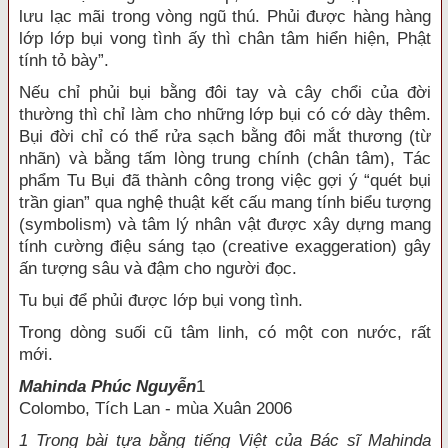
lưu lạc mãi trong vòng ngũ thú. Phủi được hàng hàng
lớp lớp bụi vong tình ấy thì chân tâm hiển hiện, Phật
tính tỏ bày”.
Nếu chỉ phủi bụi bằng đôi tay và cây chổi của đời
thường thì chỉ làm cho những lớp bụi có cớ dày thêm.
Bụi đời chỉ có thể rửa sạch bằng đôi mắt thương (từ
nhãn) và bằng tấm lòng trung chính (chân tâm), Tác
phẩm Tu Bụi đã thành công trong việc gợi ý “quét bụi
trần gian” qua nghệ thuật kết cấu mang tính biểu tượng
(symbolism) và tâm lý nhân vật được xây dựng mang
tính cường điệu sáng tạo (creative exaggeration) gây
ấn tượng sâu và đậm cho người đọc.
Tu bụi để phủi được lớp bụi vong tình.
Trong dòng suối cũ tâm linh, có một con nước, rất
mới.
Mahinda Phúc Nguyễn
1
Colombo, Tích Lan - mùa Xuân 2006
1 Trong bài tựa bằng tiếng Việt của Bác sĩ Mahinda