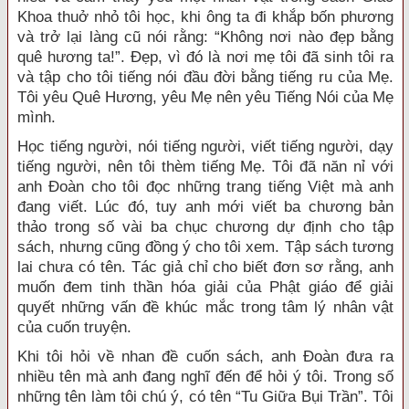
Khoa thuở nhỏ tôi học, khi ông ta đi khắp bốn phương
và trở lại làng cũ nói rằng: “Không nơi nào đẹp bằng
quê hương ta!”. Đẹp, vì đó là nơi mẹ tôi đã sinh tôi ra
và tập cho tôi tiếng nói đầu đời bằng tiếng ru của Mẹ.
Tôi yêu Quê Hương, yêu Mẹ nên yêu Tiếng Nói của Mẹ
mình.
Học tiếng người, nói tiếng người, viết tiếng người, dạy
tiếng người, nên tôi thèm tiếng Mẹ. Tôi đã năn nỉ với
anh Đoàn cho tôi đọc những trang tiếng Việt mà anh
đang viết. Lúc đó, tuy anh mới viết ba chương bản
thảo trong số vài ba chục chương dự định cho tập
sách, nhưng cũng đồng ý cho tôi xem. Tập sách tương
lai chưa có tên. Tác giả chỉ cho biết đơn sơ rằng, anh
muốn đem tinh thần hóa giải của Phật giáo để giải
quyết những vấn đề khúc mắc trong tâm lý nhân vật
của cuốn truyện.
Khi tôi hỏi về nhan đề cuốn sách, anh Đoàn đưa ra
nhiều tên mà anh đang nghĩ đến để hỏi ý tôi. Trong số
những tên làm tôi chú ý, có tên “Tu Giữa Bụi Trần”. Tôi