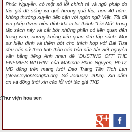
Phúc Nguyễn, có một số lỗi chính tả và ngữ pháp do
tác giả đã sống xa quê hương quá lâu, hơn 40 năm,
không thường xuyên tiếp cận với ngôn ngữ Việt. Tôi đã
xin phép được hiệu đính khi in lại thành “Lời Mở” trong
tập sách này và cắt bớt những phần có liên quan đến
trang web, nhưng không liên quan đến tập sách. Mọi
sự hiệu đính và thêm bớt cho thích hợp với Bài Tựa
đều căn cứ theo tinh thần căn bản của bài viết nguyên
văn bằng tiếng Anh nhan đề “DUSTING OFF THE
ENEMIES WITHIN” của Mahinda Phuc Nguyen, Ph.D;
MD đăng trên mạng lưới Đạo Tràng Tân Tích Lan
(NewCeylonSangha.org. Số January. 2006). Xin cảm
ơn và đồng thời xin cáo lỗi với tác giả TKĐ
:Thư viện hoa sen