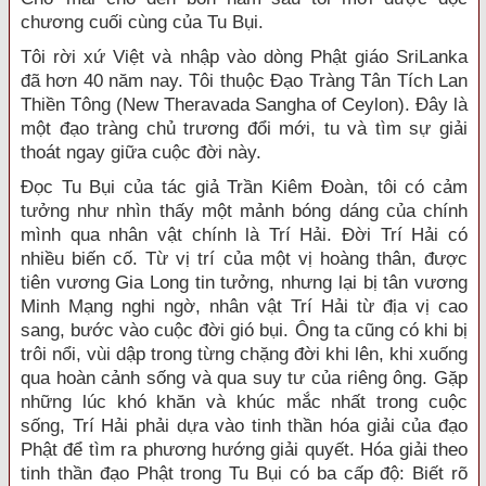
chương cuối cùng của Tu Bụi.
Tôi rời xứ Việt và nhập vào dòng Phật giáo SriLanka
đã hơn 40 năm nay. Tôi thuộc Đạo Tràng Tân Tích Lan
Thiền Tông (New Theravada Sangha of Ceylon). Đây là
một đạo tràng chủ trương đổi mới, tu và tìm sự giải
thoát ngay giữa cuộc đời này.
Đọc Tu Bụi của tác giả Trần Kiêm Đoàn, tôi có cảm
tưởng như nhìn thấy một mảnh bóng dáng của chính
mình qua nhân vật chính là Trí Hải. Đời Trí Hải có
nhiều biến cố. Từ vị trí của một vị hoàng thân, được
tiên vương Gia Long tin tưởng, nhưng lại bị tân vương
Minh Mạng nghi ngờ, nhân vật Trí Hải từ địa vị cao
sang, bước vào cuộc đời gió bụi. Ông ta cũng có khi bị
trôi nổi, vùi dập trong từng chặng đời khi lên, khi xuống
qua hoàn cảnh sống và qua suy tư của riêng ông. Gặp
những lúc khó khăn và khúc mắc nhất trong cuộc
sống, Trí Hải phải dựa vào tinh thần hóa giải của đạo
Phật để tìm ra phương hướng giải quyết. Hóa giải theo
tinh thần đạo Phật trong Tu Bụi có ba cấp độ: Biết rõ