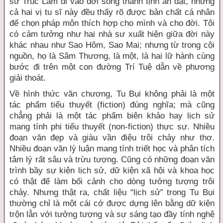
sư Trúc Lâm đi vào đời sống thanh tịnh ẩn dật, nhưng
cả hai vị tu sĩ này đều thấy rõ được bản chất cá nhân
để chọn pháp môn thích hợp cho mình và cho đời. Tôi
có cảm tưởng như hai nhà sư xuất hiện giữa đời này
khác nhau như Sao Hôm, Sao Mai; nhưng từ trong cội
nguồn, họ là Sâm Thương, là một, là hai lữ hành cùng
bước đi trên một con đường Trí Tuệ dẫn về phương
giải thoát.
Về hình thức văn chương, Tu Bụi không phải là một
tác phẩm tiểu thuyết (fiction) đúng nghĩa; mà cũng
chẳng phải là một tác phẩm biên khảo hay lịch sử
mang tính phi tiểu thuyết (non-fiction) thực sự. Nhiều
đoạn văn đẹp và giàu vần điệu trôi chảy như thơ.
Nhiều đoạn văn lý luận mang tính triết học và phân tích
tâm lý rất sâu và trừu tượng. Cũng có những đoạn văn
trình bầy sự kiện lịch sử, dữ kiện xã hội và khoa học
có thật để làm bối cảnh cho dòng tưởng tượng trôi
chảy. Nhưng thật ra, chất liệu “lịch sử” trong Tu Bụi
thường chỉ là một cái cớ được dựng lên bằng dữ kiện
trộn lẫn với tưởng tượng và sự sáng tạo đầy tính nghệ