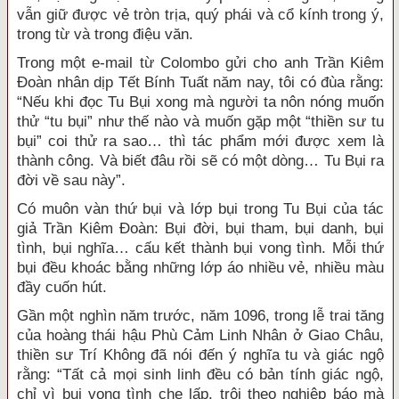
vẫn giữ được vẻ tròn trịa, quý phái và cổ kính trong ý,
trong từ và trong điệu văn.
Trong một e-mail từ Colombo gửi cho anh Trần Kiêm
Đoàn nhân dịp Tết Bính Tuất năm nay, tôi có đùa rằng:
“Nếu khi đọc Tu Bụi xong mà người ta nôn nóng muốn
thử “tu bụi” như thế nào và muốn gặp một “thiền sư tu
bụi” coi thử ra sao… thì tác phẩm mới được xem là
thành công. Và biết đâu rồi sẽ có một dòng… Tu Bụi ra
đời về sau này”.
Có muôn vàn thứ bụi và lớp bụi trong Tu Bụi của tác
giả Trần Kiêm Đoàn: Bụi đời, bụi tham, bụi danh, bụi
tình, bụi nghĩa… cấu kết thành bụi vong tình. Mỗi thứ
bụi đều khoác bằng những lớp áo nhiều vẻ, nhiều màu
đầy cuốn hút.
Gần một nghìn năm trước, năm 1096, trong lễ trai tăng
của hoàng thái hậu Phù Cảm Linh Nhân ở Giao Châu,
thiền sư Trí Không đã nói đến ý nghĩa tu và giác ngộ
rằng: “Tất cả mọi sinh linh đều có bản tính giác ngộ,
chỉ vì bụi vong tình che lấp, trôi theo nghiệp báo mà