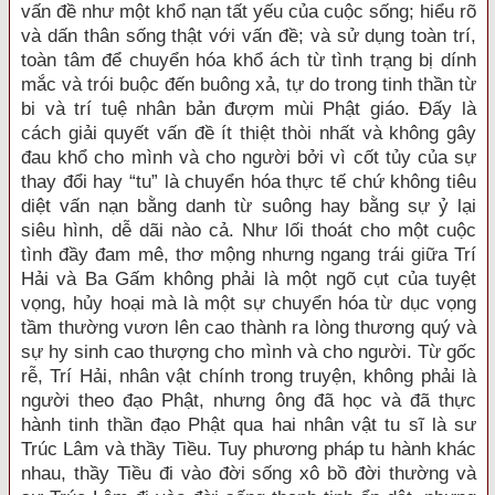
vấn đề như một khổ nạn tất yếu của cuộc sống; hiểu rõ
và dấn thân sống thật với vấn đề; và sử dụng toàn trí,
toàn tâm để chuyển hóa khổ ách từ tình trạng bị dính
mắc và trói buộc đến buông xả, tự do trong tinh thần từ
bi và trí tuệ nhân bản đượm mùi Phật giáo. Đấy là
cách giải quyết vấn đề ít thiệt thòi nhất và không gây
đau khổ cho mình và cho người bởi vì cốt tủy của sự
thay đổi hay “tu” là chuyển hóa thực tế chứ không tiêu
diệt vấn nạn bằng danh từ suông hay bằng sự ỷ lại
siêu hình, dễ dãi nào cả. Như lối thoát cho một cuộc
tình đầy đam mê, thơ mộng nhưng ngang trái giữa Trí
Hải và Ba Gấm không phải là một ngõ cụt của tuyệt
vọng, hủy hoại mà là một sự chuyển hóa từ dục vọng
tầm thường vươn lên cao thành ra lòng thương quý và
sự hy sinh cao thượng cho mình và cho người. Từ gốc
rễ, Trí Hải, nhân vật chính trong truyện, không phải là
người theo đạo Phật, nhưng ông đã học và đã thực
hành tinh thần đạo Phật qua hai nhân vật tu sĩ là sư
Trúc Lâm và thầy Tiều. Tuy phương pháp tu hành khác
nhau, thầy Tiều đi vào đời sống xô bồ đời thường và