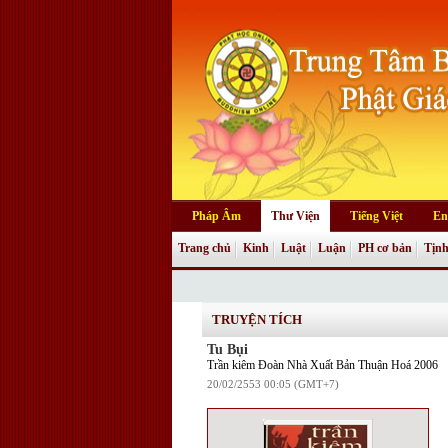
Pháp Âm
Thư Viện
Tiếng Việt
En
Trang chủ
Kinh
Luật
Luận
PH cơ bản
Tịnh
Truyện tranh
TRUYỆN TÍCH
Tu Bụi
Trần kiêm Đoàn Nhà Xuất Bản Thuận Hoá 2006
20/02/2553 00:05 (GMT+7)