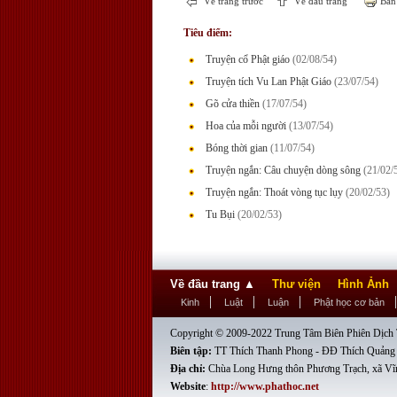
Về trang trước
Về đầu trang
Bản 
Tiêu điểm:
Truyện cổ Phật giáo
(02/08/54)
Truyện tích Vu Lan Phật Giáo
(23/07/54)
Gõ cửa thiền
(17/07/54)
Hoa của mỗi người
(13/07/54)
Bóng thời gian
(11/07/54)
Truyện ngắn: Câu chuyện dòng sông
(21/02/
Truyện ngắn: Thoát vòng tục lụy
(20/02/53)
Tu Bụi
(20/02/53)
Về đầu trang
▲
Thư viện
Hình Ảnh
Kinh
Luật
Luận
Phật học cơ bản
Copyright © 2009-2022 Trung Tâm Biên Phiên Dịch T
Biên tập:
TT Thích Thanh Phong - ĐĐ Thích Quảng
Địa chỉ:
Chùa Long Hưng thôn Phương Trạch, xã Vĩ
Website
:
http://www.phathoc.net