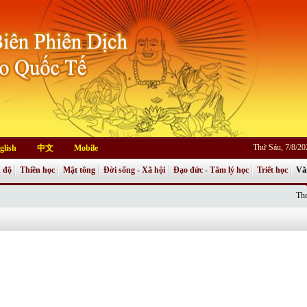
Thứ Sáu, 7/8/2
glish
中文
Mobile
 độ
Thiền học
Mật tông
Đời sống - Xã hội
Đạo đức - Tâm lý học
Triết học
Vă
Thơ