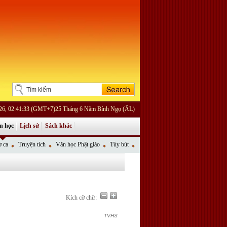
026, 02:41:33 (GMT+7)25 Tháng 6 Năm Bính Ngọ (ÂL)
n học
Lịch sử
Sách khác
 ca
Truyện tích
Văn học Phật giáo
Tùy bút
Kích cỡ chữ:
TVHS