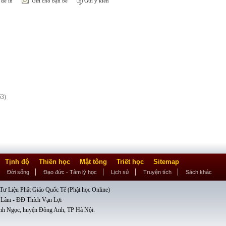
để in
Gửi cho bạn bè
Gửi ý kiến
53)
Tịnh độ
Thiền học
Mật tông
Triết học
Sitemap
Đời sống
Đạo đức - Tâm lý học
Lịch sử
Truyện tích
Sách khác
ư Liệu Phật Giáo Quốc Tế (Phật học Online)
 Lâm - ĐĐ Thích Vạn Lợi
nh Ngọc, huyện Đông Anh, TP Hà Nội.