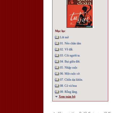
Mục lục
Lời mở
01. Nẻo chân tâm
02. Về đất.
03. Cõi người ta.
04. Bụi giữa đời.
05. Nhập cuộc
06. Một cuộc cờ.
07. Chốn dại khôn.
08. Cỏ và hoa
09. Rỗng lặng.
Xem toàn bộ