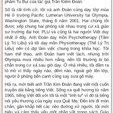
phẩm Tu Bụi của tác giả Trần Kiêm Đoàn.
Số là rất tình cờ, tôi và anh Đoàn cùng dạy lớp mùa
Hè ở trường Pacific Lutheran University tại Olympia,
Washington State, tháng 6 năm 2001. Hai chúng tôi
được xếp chung hai phòng sát nhau trong cư xá giáo
sư trường đại học PLU và cũng là hai người Việt duy
nhất ở đây. Anh Đoàn dạy môn Psychotherapy (Tâm
Lý Trị Liệu) và tôi dạy môn Physiotherapy (Thể Lý Trị
Liệu) nên có dịp làm việc chung trong khóa học. Tôi
ham thể thao, anh Đoàn ham viết lách, nhưng trời
Olympia mưa nhiều hơn nắng, nên tôi thường bị bó
chân trong cư xá sau giờ dạy. Ở nhà nhiều, tôi đâm ra
tò mò vì thấy ngày nào, đêm nào, ngoài giờ lên lớp,
người ở phòng bên cạnh cũng say sưa gõ máy.
Hỏi ra, mới biết anh Trần Kim Đoàn đang viết một cuốn
truyện dài bằng tiếng Việt. Sống xa quê hương từ năm
1965, tiếng Việt đối với tôi là một “linh tự” vì đó là tiếng
nói yêu thương của ngày xưa Quê Mẹ. Đến khi đi mòn
chân, gần khắp hết các nẻo đường xứ người, tôi mới
hiểu và cảm thấy yêu một nhân vật trong sách Giáo