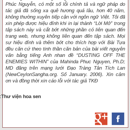
Phúc Nguyễn, có một số lỗi chính tả và ngữ pháp do
tác giả đã sống xa quê hương quá lâu, hơn 40 năm,
không thường xuyên tiếp cận với ngôn ngữ Việt. Tôi đã
xin phép được hiệu đính khi in lại thành “Lời Mở” trong
tập sách này và cắt bớt những phần có liên quan đến
trang web, nhưng không liên quan đến tập sách. Mọi
sự hiệu đính và thêm bớt cho thích hợp với Bài Tựa
đều căn cứ theo tinh thần căn bản của bài viết nguyên
văn bằng tiếng Anh nhan đề “DUSTING OFF THE
ENEMIES WITHIN” của Mahinda Phuc Nguyen, Ph.D;
MD đăng trên mạng lưới Đạo Tràng Tân Tích Lan
(NewCeylonSangha.org. Số January. 2006). Xin cảm
ơn và đồng thời xin cáo lỗi với tác giả TKĐ
:Thư viện hoa sen