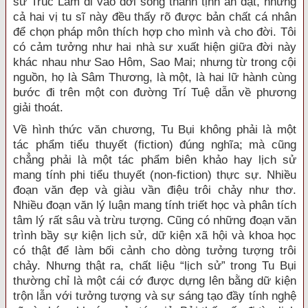
sư Trúc Lâm đi vào đời sống thanh tịnh ẩn dật, nhưng
cả hai vị tu sĩ này đều thấy rõ được bản chất cá nhân
để chọn pháp môn thích hợp cho mình và cho đời. Tôi
có cảm tưởng như hai nhà sư xuất hiện giữa đời này
khác nhau như Sao Hôm, Sao Mai; nhưng từ trong cội
nguồn, họ là Sâm Thương, là một, là hai lữ hành cùng
bước đi trên một con đường Trí Tuệ dẫn về phương
giải thoát.
Về hình thức văn chương, Tu Bụi không phải là một
tác phẩm tiểu thuyết (fiction) đúng nghĩa; mà cũng
chẳng phải là một tác phẩm biên khảo hay lịch sử
mang tính phi tiểu thuyết (non-fiction) thực sự. Nhiều
đoạn văn đẹp và giàu vần điệu trôi chảy như thơ.
Nhiều đoạn văn lý luận mang tính triết học và phân tích
tâm lý rất sâu và trừu tượng. Cũng có những đoạn văn
trình bầy sự kiện lịch sử, dữ kiện xã hội và khoa học
có thật để làm bối cảnh cho dòng tưởng tượng trôi
chảy. Nhưng thật ra, chất liệu “lịch sử” trong Tu Bụi
thường chỉ là một cái cớ được dựng lên bằng dữ kiện
trộn lẫn với tưởng tượng và sự sáng tạo đầy tính nghệ