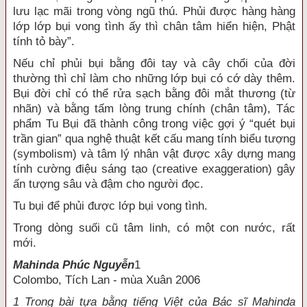
lưu lạc mãi trong vòng ngũ thú. Phủi được hàng hàng
lớp lớp bụi vong tình ấy thì chân tâm hiển hiện, Phật
tính tỏ bày”.
Nếu chỉ phủi bụi bằng đôi tay và cây chổi của đời
thường thì chỉ làm cho những lớp bụi có cớ dày thêm.
Bụi đời chỉ có thể rửa sạch bằng đôi mắt thương (từ
nhãn) và bằng tấm lòng trung chính (chân tâm), Tác
phẩm Tu Bụi đã thành công trong việc gợi ý “quét bụi
trần gian” qua nghệ thuật kết cấu mang tính biểu tượng
(symbolism) và tâm lý nhân vật được xây dựng mang
tính cường điệu sáng tạo (creative exaggeration) gây
ấn tượng sâu và đậm cho người đọc.
Tu bụi để phủi được lớp bụi vong tình.
Trong dòng suối cũ tâm linh, có một con nước, rất
mới.
Mahinda Phúc Nguyễn
1
Colombo, Tích Lan - mùa Xuân 2006
1 Trong bài tựa bằng tiếng Việt của Bác sĩ Mahinda