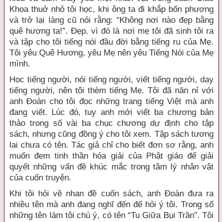
Khoa thuở nhỏ tôi học, khi ông ta đi khắp bốn phương
và trở lại làng cũ nói rằng: “Không nơi nào đẹp bằng
quê hương ta!”. Đẹp, vì đó là nơi mẹ tôi đã sinh tôi ra
và tập cho tôi tiếng nói đầu đời bằng tiếng ru của Mẹ.
Tôi yêu Quê Hương, yêu Mẹ nên yêu Tiếng Nói của Mẹ
mình.
Học tiếng người, nói tiếng người, viết tiếng người, dạy
tiếng người, nên tôi thèm tiếng Mẹ. Tôi đã năn nỉ với
anh Đoàn cho tôi đọc những trang tiếng Việt mà anh
đang viết. Lúc đó, tuy anh mới viết ba chương bản
thảo trong số vài ba chục chương dự định cho tập
sách, nhưng cũng đồng ý cho tôi xem. Tập sách tương
lai chưa có tên. Tác giả chỉ cho biết đơn sơ rằng, anh
muốn đem tinh thần hóa giải của Phật giáo để giải
quyết những vấn đề khúc mắc trong tâm lý nhân vật
của cuốn truyện.
Khi tôi hỏi về nhan đề cuốn sách, anh Đoàn đưa ra
nhiều tên mà anh đang nghĩ đến để hỏi ý tôi. Trong số
những tên làm tôi chú ý, có tên “Tu Giữa Bụi Trần”. Tôi