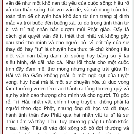
vấn đề như một khổ nạn tất yếu của cuộc sống; hiểu rõ
và dấn thân sống thật với vấn đề; và sử dụng toàn trí,
toàn tâm để chuyển hóa khổ ách từ tình trạng bị dính
mắc và trói buộc đến buông xả, tự do trong tinh thần từ
bi và trí tuệ nhân bản đượm mùi Phật giáo. Đấy là
cách giải quyết vấn đề ít thiệt thòi nhất và không gây
đau khổ cho mình và cho người bởi vì cốt tủy của sự
thay đổi hay “tu” là chuyển hóa thực tế chứ không tiêu
diệt vấn nạn bằng danh từ suông hay bằng sự ỷ lại
siêu hình, dễ dãi nào cả. Như lối thoát cho một cuộc
tình đầy đam mê, thơ mộng nhưng ngang trái giữa Trí
Hải và Ba Gấm không phải là một ngõ cụt của tuyệt
vọng, hủy hoại mà là một sự chuyển hóa từ dục vọng
tầm thường vươn lên cao thành ra lòng thương quý và
sự hy sinh cao thượng cho mình và cho người. Từ gốc
rễ, Trí Hải, nhân vật chính trong truyện, không phải là
người theo đạo Phật, nhưng ông đã học và đã thực
hành tinh thần đạo Phật qua hai nhân vật tu sĩ là sư
Trúc Lâm và thầy Tiều. Tuy phương pháp tu hành khác
nhau, thầy Tiều đi vào đời sống xô bồ đời thường và