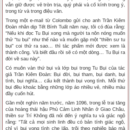
vẫn giữ được vẻ tròn trịa, quý phái và cổ kính trong ý,
trong từ và trong điệu văn.
Trong một e-mail từ Colombo gửi cho anh Trần Kiêm
Đoàn nhân dịp Tết Bính Tuất năm nay, tôi có đùa rằng:
“Nếu khi đọc Tu Bụi xong mà người ta nôn nóng muốn
thử “tu bụi” như thế nào và muốn gặp một “thiền sư tu
bụi” coi thử ra sao… thì tác phẩm mới được xem là
thành công. Và biết đâu rồi sẽ có một dòng… Tu Bụi ra
đời về sau này”.
Có muôn vàn thứ bụi và lớp bụi trong Tu Bụi của tác
giả Trần Kiêm Đoàn: Bụi đời, bụi tham, bụi danh, bụi
tình, bụi nghĩa… cấu kết thành bụi vong tình. Mỗi thứ
bụi đều khoác bằng những lớp áo nhiều vẻ, nhiều màu
đầy cuốn hút.
Gần một nghìn năm trước, năm 1096, trong lễ trai tăng
của hoàng thái hậu Phù Cảm Linh Nhân ở Giao Châu,
thiền sư Trí Không đã nói đến ý nghĩa tu và giác ngộ
rằng: “Tất cả mọi sinh linh đều có bản tính giác ngộ,
chỉ vì bụi vong tình che lấp, trôi theo nghiệp báo mà