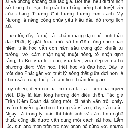
sĩ và phóng khoáng của tác giả. Bởi thế, nếu đi tìm lịch
sử trong Tu Bụi thì phải tìm bằng tiếng hát tuyệt vời
của chàng Trương Chi tưởng tượng bên cạnh Mỵ
Nương là nàng công chúa yêu kiều đâu đó trong lịch
sử.
Theo tôi, đây là một tác phẩm mang đạm nét tinh thần
đạo Phật, lý giải được một số tín điều cũng như quan
niệm triết học vẫn còn nằm sâu trong góc khuất tư
tưởng. Với cảm nhận nghệ thuật riêng, tôi nhận định
rằng, Tu Bụi vừa lôi cuốn, vừa kéo, vừa đẹp về cả ba
phương diện: Văn học, triết học và đạo học. Đây là
một đạo Phật gần với triết lý sống thật giữa đời hơn là
chìm sâu trong thế giới tâm linh thuần tôn giáo.
Tuy nhiên, điểm nổi bật hơn cả là cái Tâm của người
viết. Đấy là tấm lòng hướng đến điều thiện. Tác giả
Trần Kiêm Đoàn đã dùng một lối hành văn trôi chảy,
uyển chuyển, giàu hình tượng và ví von, đầy cảm xúc.
Ngay cả trong lý luận thì hình ảnh và cảm tính nghệ
thuật cũng đã được vận dụng một cách tài hoa. Lắm
lúc, sự lãng mạn tràn trề hay phẫn nộ bùng vỡ, nhưng