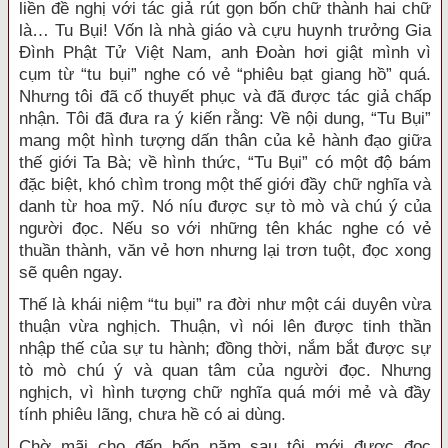
liền đề nghị với tác giả rút gọn bốn chữ thành hai chữ
là… Tu Bụi! Vốn là nhà giáo và cựu huynh trưởng Gia
Đình Phật Tử Việt Nam, anh Đoàn hơi giật mình vì
cụm từ “tu bụi” nghe có vẻ “phiêu bạt giang hồ” quá.
Nhưng tôi đã cố thuyết phục và đã được tác giả chấp
nhận. Tôi đã đưa ra ý kiến rằng: Về nội dung, “Tu Bụi”
mang một hình tượng dấn thân của kẻ hành đạo giữa
thế giới Ta Bà; về hình thức, “Tu Bụi” có một độ bám
đặc biệt, khó chìm trong một thế giới đầy chữ nghĩa và
danh từ hoa mỹ. Nó níu được sự tò mò và chú ý của
người đọc. Nếu so với những tên khác nghe có vẻ
thuần thành, văn vẻ hơn nhưng lại trơn tuột, đọc xong
sẽ quên ngay.
Thế là khái niệm “tu bụi” ra đời như một cái duyên vừa
thuận vừa nghịch. Thuận, vì nói lên được tinh thần
nhập thế của sự tu hành; đồng thời, nắm bắt được sự
tò mò chú ý và quan tâm của người đọc. Nhưng
nghịch, vì hình tượng chữ nghĩa quá mới mẻ và đầy
tính phiêu lãng, chưa hề có ai dùng.
Chờ mãi cho đến bốn năm sau tôi mới được đọc