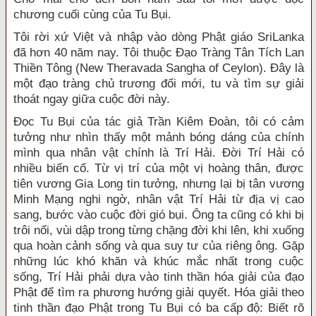
chương cuối cùng của Tu Bụi.
Tôi rời xứ Việt và nhập vào dòng Phật giáo SriLanka
đã hơn 40 năm nay. Tôi thuộc Đạo Tràng Tân Tích Lan
Thiền Tông (New Theravada Sangha of Ceylon). Đây là
một đạo tràng chủ trương đổi mới, tu và tìm sự giải
thoát ngay giữa cuộc đời này.
Đọc Tu Bụi của tác giả Trần Kiêm Đoàn, tôi có cảm
tưởng như nhìn thấy một mảnh bóng dáng của chính
mình qua nhân vật chính là Trí Hải. Đời Trí Hải có
nhiều biến cố. Từ vị trí của một vị hoàng thân, được
tiên vương Gia Long tin tưởng, nhưng lại bị tân vương
Minh Mạng nghi ngờ, nhân vật Trí Hải từ địa vị cao
sang, bước vào cuộc đời gió bụi. Ông ta cũng có khi bị
trôi nổi, vùi dập trong từng chặng đời khi lên, khi xuống
qua hoàn cảnh sống và qua suy tư của riêng ông. Gặp
những lúc khó khăn và khúc mắc nhất trong cuộc
sống, Trí Hải phải dựa vào tinh thần hóa giải của đạo
Phật để tìm ra phương hướng giải quyết. Hóa giải theo
tinh thần đạo Phật trong Tu Bụi có ba cấp độ: Biết rõ