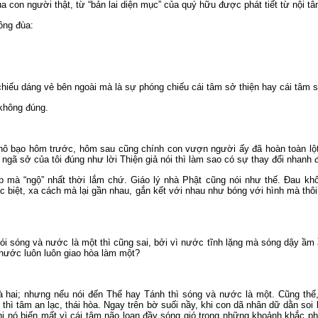
a con người thật, từ “bản lai diện mục” của quý hữu được phát tiết từ nội t
bông đùa:
?
chiếu dáng vẻ bên ngoài mà là sự phóng chiếu cái tâm sở thiện hay cái tâm 
g không đúng.
ô bạo hôm trước, hôm sau cũng chính con vượn người ấy đã hoàn toàn lột 
âm ngã sở của tôi đúng như lời Thiện giả nói thì làm sao có sự thay đổi nhanh
 mà “ngộ” nhất thời lắm chứ. Giáo lý nhà Phật cũng nói như thế. Đau khổ
ác biệt, xa cách mà lại gần nhau, gắn kết với nhau như bóng với hình mà thôi
ói sóng và nước là một thì cũng sai, bởi vì nước tĩnh lặng mà sóng dậy ầm
g nước luôn luôn giao hòa làm một?
à hai; nhưng nếu nói đến Thể hay Tánh thì sóng và nước là một. Cũng thế,
thì tâm an lạc, thái hòa. Ngay trên bờ suối nầy, khi con dã nhân dữ dằn so
hi nó biến mất vì cái tâm não loạn đầy sóng gió trong những khoảnh khắc ph