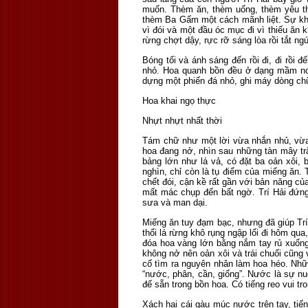
muốn. Thèm ăn, thèm uống, thèm yêu th
thèm Ba Gấm một cách mãnh liệt. Sự khao
vì đói và một đầu óc mục đi vì thiếu ăn
rừng chợt dậy, rực rỡ sáng lòa rồi tắt n
Bóng tối và ánh sáng đến rồi đi, đi rồi
nhỏ. Hoa quanh bồn đều ở dạng mầm no
dựng một phiến đá nhỏ, ghi máy dòng chữ
Hoa khai ngọ thực
Nhựt nhựt nhất thời
Tám chữ như một lời vừa nhắn nhủ, vừa
hoa đang nở, nhìn sau những tàn mây trắn
bảng lớn như lá vả, có đặt ba oản xôi,
nghìn, chỉ còn là tụ điểm của miếng ăn. 
chết đói, cận kề rất gần với bản năng củ
mất mác chụp đến bất ngờ. Trí Hải đứng
sưa và man dại.
Miếng ăn tuy đạm bạc, nhưng đã giúp Trí
thổi lá rừng khô rụng ngập lối đi hôm qu
đóa hoa vàng lớn bằng nắm tay rủ xuống
không nở nên oản xôi và trái chuối cũng
cố tìm ra nguyên nhân làm hoa héo. Nhữ
“nước, phân, cần, giống”. Nước là sự nu
để sẵn trong bồn hoa. Có tiếng reo vui t
Xách hai cái gàu múc nước trên tay, tiế