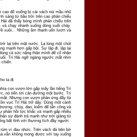
n cao đổ xuống bị cái vách núi mầu nhũ
h sáng từ bầu trời trên cao phản chiếu
 Hải đã thấy bóng mình phản chiếu trên
c và chạy nhanh xuống dòng suối chảy.
ôi về xuôi… Những âm thanh uốn lượn và
rở lại trên mặt nước. Lạ lùng một chút
ng mạnh hơn gấp bội. Sự lặp đi, lặp lại
 dùng cả sức nặng thân mình để cố nhận
uối. Trí Hải ngỡ ngàng ngước mắt nhìn
g chiến.
ho ta đi.
phía con vượn lớn gấp mấy lần tiếng Trí
ớc, nó tiến tới cản đường một bước. Trí
c mặt. Nhưng con vượn phản ứng đẩy lùi
tồn vực Trí Hải trở dậy. Dùng một cành
trượng, chùy, đao, kiếm để tấn công và
sự phản hồi tức khắc và mạnh gấp nhiều
nhận sự đánh trả mạnh như trời giáng từ
ống bất tỉnh với thương tích đầy người.
o rúm vì đau nhức. Trên vách đá bên bờ
ng mà vẫn không mong được với tay xuống