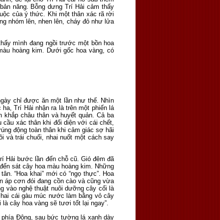
bản năng. Bỗng dưng Trí Hải cảm thấy
uộc của ý thức. Khi một thân xác rã rời
ùng nhóm lên, nhen lên, cháy đỏ như lửa
à thấy mình đang ngồi trước một bồn hoa
màu hoàng kim. Dưới gốc hoa vàng, có
gày chỉ được ăn một lần như thế. Nhìn
a, Trí Hải nhận ra là trên một phiến lá
ần khắp châu thân và huyết quản. Cả ba
 cầu xác thân khi đối diện với cái chết,
 rúng động toàn thân khi cảm giác sợ hãi
 và trái chuối, nhai nuốt một cách say
rí Hải bước lần đến chỗ cũ. Gió đêm đã
Hải đến sát cây hoa màu hoàng kim. Những
tân. “Hoa khai” mới có “ngọ thực”. Hoa
ấn áp cơn đói đang cồn cào và cũng vừa
g vào nghệ thuật nuôi dưỡng cây cối là
y hai cái gàu múc nước làm bằng vỏ cây
 là cây hoa vàng sẽ tươi tốt lại ngay”.
úi phía Đông, sau bức tường lá xanh dày