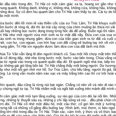
ần đầu tiên trong đời, Trí Hải có một cảm giác xa lạ, hoang sơ gần như 
hung quanh. Không danh, không vị, không nhà, không cửa, không hầu, không 
hông đưa. Sự cô đơn hiu quạnh làm cho Trí Hải cảm thấy tự do. Cái tự do h
ão một mình.
ừa bước đến lối mòn rẽ vào thiền cốc của sư Trúc Lâm, Trí Hải khuỵu xuố
êm bước đi ròng rã, đói thì ăn trái cây rừng của chim muông ăn thừa rơi vãi
uối hay những bọc nước đọng trong từng hốc đá để uống. Buồn ngủ thì nằm 
rí Hải như một người vừa mới sinh ra từ mặt đất nầy. Đứa con của vua si
iàu sinh ra trong nhung gấm; đứa con của trần gian sinh ra từ đất và cuối
hét, con hư, con ngoan, con trời hay con đất cũng sẽ buông tay trở về với
hung gấm, Trí Hải xin nguyện được làm đứa con của đất lành mà thôi.
hùa Từ Vân vẫn lặng lẽ đón người khách cũ. Sau một hồi chợp mắt trên thề
ải cố đứng dậy, nhè nhẹ từng bước một, bước vào bên trong. Chùa vắng vẻ
ao từ ngoài vào trong và quanh quẩn đâu đó. Đi quanh ngôi nhà trai, bếp tro
rúc không gài gió lộng bốn bè. Trí Hải chẳng thấy một bóng người. Dư hươn
ây như một nỗi gợi nhớ mơ hồ. Sư Trúc Lâm, chú tiểu tăng, người thị giả, 
óng. Lá rừng vẫn muôn năm xào xạc và mây trắng trên cao thì cứ trôi hoài
rời.
hìn quanh, đâu cũng là rừng núi bạt ngàn. Chẳng có nẻo về và nẻo đi nào r
ự chứng ngộ tự tại, Trí Hải nhắm mắt và ngồi bệt xuống trên mảnh đất mìn
hi cảm giác mệt mỏi tạm lắng xuống, sự réo gọi của cơn đói lại nổi lên. Nhữn
ừng, những lý thuyết sâu xa, những ý chí lấp sông xẻ núi… đều phải chùn c
ơn đói. Trí Hải cố nhớ một điệu hò, một câu thơ; cố gợi lên một ý tưởng
hưng tất cả những cố gắng đều buông tay. Hình ảnh, mùi thơm, vị béo ngọ
rống lớn nhỏ trong đầu óc Trí Hải. Thân xác, cảm tính, ý thức và vô thức b
uôn ra để cứu nguy cho thân chủ. Gia tài dự trữ bị cơn đói ngốn mất rất nh