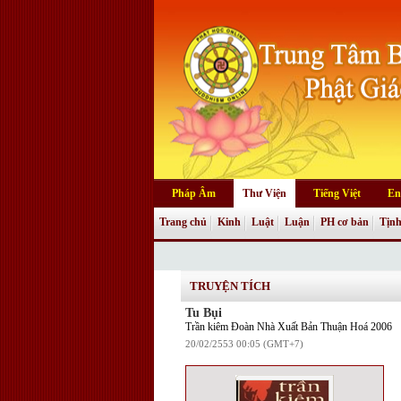
Pháp Âm
Thư Viện
Tiếng Việt
En
Trang chủ
Kinh
Luật
Luận
PH cơ bản
Tịnh
Truyện tranh
TRUYỆN TÍCH
Tu Bụi
Trần kiêm Đoàn Nhà Xuất Bản Thuận Hoá 2006
20/02/2553 00:05 (GMT+7)