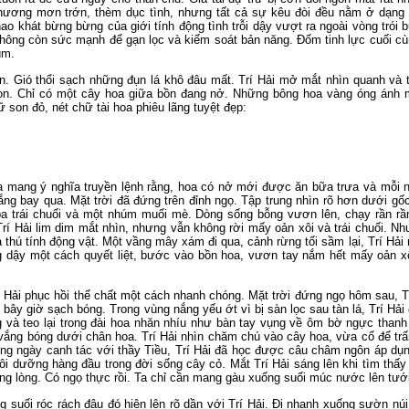
ương mơn trớn, thèm dục tình, nhưng tất cả sự kêu đòi đều nằm ở dạng 
 khát bừng bừng của giới tính động tình trỗi dậy vượt ra ngoài vòng trói b
 không còn sức mạnh để gạn lọc và kiểm soát bản năng. Đốm tinh lực cuối c
gúm.
 đến. Gió thổi sạch những đụn lá khô đâu mất. Trí Hải mở mắt nhìn quanh v
n. Chỉ có một cây hoa giữa bồn đang nở. Những bông hoa vàng óng ánh 
 son đỏ, nét chữ tài hoa phiêu lãng tuyệt đẹp:
 mang ý nghĩa truyền lệnh rằng, hoa có nở mới được ăn bữa trưa và mỗi n
g bay qua. Mặt trời đã đứng trên đỉnh ngọ. Tập trung nhìn rõ hơn dưới gốc h
 ba trái chuối và một nhúm muối mè. Dòng sống bỗng vươn lên, chạy rần r
Trí Hải lim dim mắt nhìn, nhưng vẫn không rời mấy oản xôi và trái chuối. Nhu
a thú tính động vật. Một vầng mây xám đi qua, cảnh rừng tối sầm lại, Trí Hải
 dậy một cách quyết liệt, bước vào bồn hoa, vươn tay nắm hết mấy oản xôi
 Hải phục hồi thể chất một cách nhanh chóng. Mặt trời đứng ngọ hôm sau, T
a, bây giờ sạch bóng. Trong vùng nắng yếu ớt vì bị sàn lọc sau tàn lá, Trí 
 và teo lại trong đài hoa nhăn nhíu như bàn tay vụng về ôm bờ ngực thanh 
 vắng bóng dưới chân hoa. Trí Hải nhìn chăm chú vào cây hoa, vừa cố để tr
ng ngày canh tác với thầy Tiều, Trí Hải đã học được câu châm ngôn áp dụn
ôi dưỡng hàng đầu trong đời sống cây cỏ. Mắt Trí Hải sáng lên khi tìm thấ
rong lòng. Có ngọ thực rồi. Ta chỉ cần mang gàu xuống suối múc nước lên tưới
ng suối róc rách đâu đó hiện lên rõ dần với Trí Hải. Đi nhanh xuống sườn n