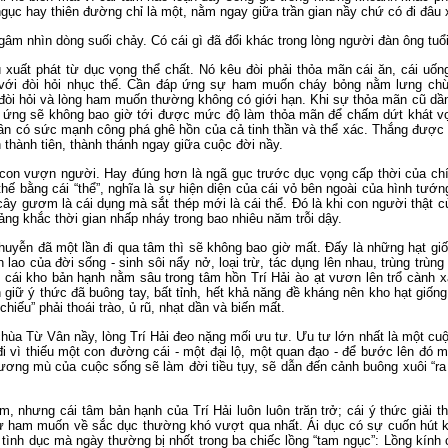
 ngục hay thiên đường chỉ là một, nằm ngay giữa trần gian nầy chứ có đi đâu
ngâm nhìn dòng suối chảy. Có cái gì đã đổi khác trong lòng người đàn ông t
ú xuất phát từ dục vọng thể chất. Nó kêu đòi phải thỏa mãn cái ăn, cái uố
với đòi hỏi nhục thể. Cần đáp ứng sự ham muốn cháy bỏng nằm lưng chừn
đòi hỏi và lòng ham muốn thường không có giới hạn. Khi sự thỏa mãn cũ dần
 ứng sẽ không bao giờ tới được mức độ làm thỏa mãn để chấm dứt khát vọn
 cần có sức mạnh công phá ghê hồn của cả tinh thần và thể xác. Thắng được
 thành tiên, thành thánh ngay giữa cuộc đời nầy.
con vượn người. Hay đúng hơn là ngã gục trước dục vọng cấp thời của chí
thế bằng cái “thể”, nghĩa là sự hiện diện của cái vỏ bên ngoài của hình tướng
ây gươm là cái dụng mà sắt thép mới là cái thể. Đó là khi con người thật củ
oảng khắc thời gian nhấp nháy trong bao nhiêu năm trỗi dậy.
nhuyễn đã một lần đi qua tâm thì sẽ không bao giờ mất. Đấy là những hạt g
n lao của đời sống - sinh sôi nẩy nở, loại trừ, tác dụng lên nhau, trùng tr
 cái kho bản hạnh nằm sâu trong tâm hồn Trí Hải ào ạt vươn lên trổ cành
iữ ý thức đã buông tay, bất tỉnh, hết khả năng đề kháng nên kho hạt giống t
hiếu” phải thoái trào, ủ rũ, nhạt dần và biến mất.
 chùa Từ Vân nầy, lòng Trí Hải đeo nặng mối ưu tư. Ưu tư lớn nhất là một 
vì thiếu một con đường cái - một đại lộ, một quan đạo - để bước lên đó mà
ương mù của cuộc sống sẽ làm đời tiều tụy, sẽ dẫn đến cảnh buông xuôi “ra 
, nhưng cái tâm bản hạnh của Trí Hải luôn luôn trăn trở; cái ý thức giải 
ự ham muốn về sắc dục thường khó vượt qua nhất. Ái dục có sự cuốn hút 
c tình dục mà ngày thường bị nhốt trong ba chiếc lồng “tam ngục”: Lồng kính 