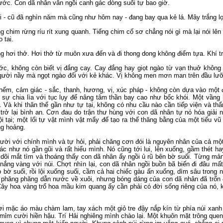
ớc. Con dã nhân vẫn ngồi canh gác dòng suối tự bao giờ.
 - cũ đã nghìn năm mà cũng như hôm nay - đang bay qua kẻ lá. Mây trắng l
ng chim rừng ríu rít xung quanh. Tiếng chim cổ sơ chẳng nói gì mà lại nói lê
o tai.
g hơi thở. Hơi thở từ muôn xưa đến và đi thong dong không điểm tựa. Khí tr
ớc, không còn biết vị đắng cay. Cay đắng hay giọt ngào từ vạn thuở không 
ười nầy mà ngọt ngào đối với kẻ khác. Vị không men mơn man trên đầu lư
 nếm, cảm giác - sắc, thanh, hương, vị, xúc pháp - không còn dựa vào một 
 sự chia lìa với tục lụy để nâng tâm thần bay cao như bốc khói. Một vầng
. Và khi thân thể gần như tự tại, không có nhu cầu nào cần tiếp viện và th
rở lại bình an. Cơn đau do trận thư hùng với con dã nhân tự nó hóa giải n
ội tại; một lối tự vật mình vật mẩy để tạo ra thế thăng bằng của một tiểu v
ng hoảng.
cười với chính mình và tự hỏi, phải chăng cơn đói là nguyên nhân của cả mộ
c như nó gần gũi và rất hiểu mình. Nó cũng tới lui, lên xuống, gầm thét ha
 dõi mắt tìm và thoáng thấy con dã nhân ấy ngồi ủ rũ bên bờ suối. Từng mản
nắng vàng với núi. Chợt nhìn lại, con dã nhân ngồi buồn bã biến đi đâu mất
bờ suối, rồi lội xuống suối, cầm cả hai chiếc gàu ấn xuống, dìm sâu trong
n phăng phăng dẫn nước về xuôi, nhưng bóng dáng của con dã nhân đã trốn 
Cây hoa vàng trổ hoa mầu kim quang ấy cần phải có đời sống riêng của nó, 
i mặc áo màu chàm lam, tay xách một giỏ tre đậy nắp kín từ phía núi xanh đi
mỉm cười hiền hậu. Trí Hải nghiêng mình chào lại. Một khuôn mặt trông quen