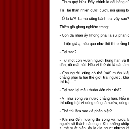
- Thưa quý hữu. Đấy chính là cái bóng củ
Trí Hải thản nhiên cười cười, nói giọng 
- Ô là ta?! Ta mà cũng bảnh trai vậy sao
Thiện giả giọng nghiêm trang:
- Con dã nhân ấy không phải là sự phản 
- Thiện giả ạ, nếu quả như thế thì e rằn
- Tại sao?
- Từ một con vượn người hung hăn và th
dần, rồi mất hút. Nếu ví thử đó là cái t
- Con người cũng có thể “mê” muôn kiếp
chẳng phải là hai thế giới trái ngược, kh
thì trật…”.
- Tại sao lại mâu thuẫn đến như thế?
- Vì như sóng và nước chẳng hạn. Nếu n
thì cũng trật vì sóng cũng là nước; són
- Thế thì làm sao để phân biệt?
- Khi nói đến Tướng thì sóng và nước l
người sẽ thành não loạn. Khi không chấp 
si mê xuất hiện, ấy là địa ngục; nhưng k