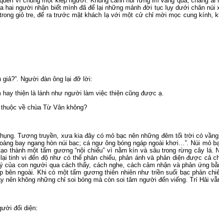
quen vì chung một kiếp người. Khung cảnh núi rừng im vắng quá, chẳng ai n
ủa hai người nhận biết mình đã để lại những mảnh đời tục lụy dưới chân núi 
rong giỏ tre, để ra trước mặt khách lạ với một cử chỉ mời mọc cung kính, k
 giả?”. Người đàn ông lại đỡ lời:
 hay thiện là lành như người làm việc thiện cũng được ạ.
có thuộc về chùa Từ Vân không?
 Phụng. Tương truyền, xưa kia đây có mỏ bạc nên những đêm tối trời có vầng
oàng bay ngang hòn núi bạc; cá ngư ông bóng ngáp ngoài khơi…”. Núi mỏ bạc
ạo thành một tấm gương “nội chiếu” vì nằm kín và sâu trong rừng cây lá. N
 lại tinh vi đến độ như có thể phản chiếu, phản ánh và phản diện được cả c
lý của con người qua cách thấy, cách nghe, cách cảm nhận và phản ứng bằng
 bên ngoài. Khi có một tấm gương thiên nhiên như triền suối bạc phản chiếu
ậy nên không những chỉ soi bóng mà còn soi tâm người đến viếng. Trí Hải v
gười đối diện: