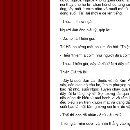
có có người. Người không quen cũng là 
nói thay cho họ lời chào hỏi chúc tụng c
ông, lấy một ít cơm nắm và muối mè từ t
dòng suối, Trí Hải mới e dè lên tiếng:
- Thưa… thưa ngài.
Người đàn ông hiểu ý, góp lời:
- Dạ, tôi là Thiện giả.
Trí Hải nhướng mắt như muốn hỏi: “Thiện
- Hiểu “thiện” là cơm như người đưa cơm
- Thưa Thiện giả, đây là đâu? Nơi đây 
Thiện Giả trả lời:
- Đây là suối Bản Lai, thuộc về núi Kim
vậy, dân gian có câu hò, “chim phượng h
bạc rất nhỏ, suối Ngọc Tuyền chảy qua t
đây rất lạ lùng, kỳ vĩ. Sự tương tác qua
nầy cũng dễ hiểu vì mọi hành vi và tâm 
đều biểu hiện trên khuôn mặt và dáng dấp
suối bạc là một tấm gương soi lớn, do v
- Thế thì con dã nhân đó từ đâu tới?
Thiện giả, mỉm cười và nhìn thẳng vào n