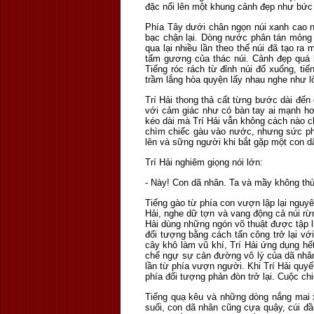
đặc nổi lên một khung cảnh đẹp như bức 
Phía Tây dưới chân ngọn núi xanh cao ng
bạc chận lại. Dòng nước phân tán mỏng c
qua lại nhiều lần theo thế núi đã tạo r
tấm gương của thác núi. Cảnh đẹp quá 
Tiếng róc rách từ đỉnh núi đổ xuống, t
trầm lắng hòa quyện lấy nhau nghe như lờ
Trí Hải thong thả cất từng bước dài đến
với cảm giác như có bàn tay ai mạnh hơn 
kéo dài mà Trí Hải vẫn không cách nào c
chìm chiếc gàu vào nước, nhưng sức ph
lên và sững người khi bắt gặp một con d
Trí Hải nghiêm giọng nói lớn:
- Này! Con dã nhân. Ta và mầy không thù
Tiếng gào từ phía con vượn lập lại nguyê
Hải, nghe dữ tợn và vang động cả núi rừ
Hải dùng những ngón võ thuật được tập 
đối tượng bằng cách tấn công trở lại vớ
cây khô làm vũ khí, Trí Hải ứng dụng h
chế ngự sự cản đường vô lý của dã nhân
lần từ phía vượn người. Khi Trí Hải quy
phía đối tượng phản đòn trở lại. Cuộc ch
Tiếng quạ kêu và những dòng nắng mai x
suối, con dã nhân cũng cựa quậy, cúi đầ