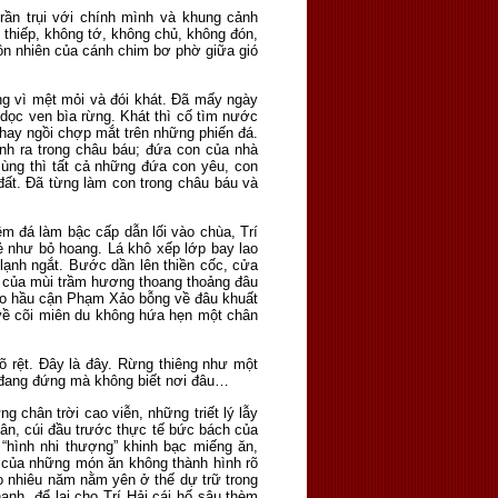
trần trụi với chính mình và khung cảnh
thiếp, không tớ, không chủ, không đón,
ồn nhiên của cánh chim bơ phờ giữa gió
ng vì mệt mỏi và đói khát. Đã mấy ngày
 dọc ven bìa rừng. Khát thì cố tìm nước
hay ngồi chợp mắt trên những phiến đá.
nh ra trong châu báu; đứa con của nhà
 cùng thì tất cả những đứa con yêu, con
 đất. Đã từng làm con trong châu báu và
m đá làm bậc cấp dẫn lối vào chùa, Trí
 như bỏ hoang. Lá khô xếp lớp bay lao
 lạnh ngắt. Bước dần lên thiền cốc, cửa
g của mùi trầm hương thoang thoảng đâu
lão hầu cận Phạm Xảo bỗng về đâu khuất
 về cõi miên du không hứa hẹn một chân
õ rệt. Đây là đây. Rừng thiêng như một
h đang đứng mà không biết nơi đâu…
g chân trời cao viễn, những triết lý lẫy
hân, cúi đầu trước thực tế bức bách của
 “hình nhi thượng” khinh bạc miếng ăn,
t của những món ăn không thành hình rõ
ao nhiêu năm nằm yên ở thế dự trữ trong
anh, để lại cho Trí Hải cái hố sâu thèm