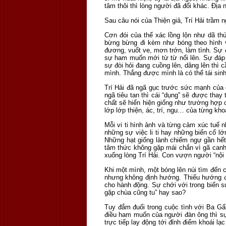
tâm thôi thì lòng người đã đổi khác. Địa
Sau câu nói của Thiện giả, Trí Hải trầm 
Cơn đói của thể xác lồng lộn như dã th
bừng bừng đi kèm như bóng theo hình 
đương, vuốt ve, mơn trớn, làm tình. Sự 
sự ham muốn mới từ từ nổi lên. Sự đáp
sự đòi hỏi đang cuồng lên, dâng lên thì
mình. Thắng được mình là có thể tái sinh
Trí Hải đã ngã gục trước sức mạnh của 
ngã tiêu tan thì cái “dụng” sẽ được thay 
chất sẽ hiển hiện giống như trường hợp c
lớp lớp thiện, ác, trí, ngu… của từng kh
Mỗi vi ti hình ảnh và từng cảm xúc tuế 
những sự việc li ti hay những biến cố lớ
Những hạt giống lành chiếm ngự gần hết
tâm thức không gặp mái chắn vì gã canh g
xuống lòng Trí Hải. Con vượn người “nội c
Khi một mình, một bóng lên núi tìm đến
nhưng không định hướng. Thiếu hướng đi 
cho hành động. Sự chới với trong biển s
gặp chùa cũng tu” hay sao?
Tuy đắm đuối trong cuộc tình với Ba Gấm
điều ham muốn của người đàn ông thì s
trực tiếp lay động tới đỉnh điểm khoái lạ