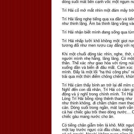
dòng suối mát bên cạnh vốc một ngụm nư
Trí Hải cố mở mắt nhìn một đám mây trời
Trí Hải lắng nghe tiếng quạ xa dần và tiế
như thinh lặng. Âm ba thinh lặng vẳng và
Trí Hải nhận biết mình đang sống qua từn
Trí Hải nhấp lưỡi khô không một giọt nư
tương đối như men rượu cay đắng với ng
Khi một chuổi động tác nhìn, nghe, thở,
người mình nhẹ hẫng, lâng lâng. Có một
thân. Thể xác như giao hòa với rừng núi
xuống dần và biến đi đâu mất. Cảm xúc t
mình. Đấy là một lối “hạ thủ công phu” n
trải qua một thời điểm chông chênh, khủ
Trí Hải cảm thấy bình an trở lại để mỉm 
Nghĩ đến con dã nhân, Trí Hải có cảm giá
động và ý nghĩ trong chính mình. Trí Hải
Lòng Trí Hải bỗng rộng thênh thang như 
như thinh không, đi chầm chậm men theo 
cản. Dòng suối trong ngần, mát lạnh vẫ
cả hai chiếc gàu trôi theo dòng nước… 
chiếc gàu mang nước cho ăn.
Có tiếng chân giẫm trên lá khô. Một ngườ
một tay trước ngực cúi đầu chào, miệng 