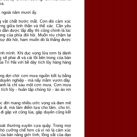
 xa.
uổi ngoài năm mươi ấy.
ng vật chất trước mắt. Cơn đói cảm xúc
g giữa tinh thần và thể xác. Cần yêu
 dần được lấp đầy thì cũng chính là lúc
g của phía đòi hỏi. Muốn níu chậm lại
 sự đòi hỏi, ham muốn đó là thắng được
nh mình. Khi dục vọng lửa rơm bị đánh
 sẽ phai đi và cái lõi bên trong của bản
a Trí Hải với bề dày tích lũy hàng hàng
iống đợi chờ cơn mưa nguồn kết tụ bằng
ùng duyên nghiệp - mà nẩy mầm vươn dậy.
 xanh lá chỉ sau một cơn mưa. Cơn mưa
ích lũy - huân tập chủng tử - ào ào rơi
cuộc đời mang nhiều ước vọng và đam mê
 đi, mà làm điểm tựa cho tâm, cho trí,
đi gặp vịt cũng lùa; gặp duyên cũng kết
thoát thường xuyên cựa quậy. Trong mọi
khó cưỡng chế hơn cả vì nó là cảm xúc
của bản năng giới tính, lồng sắt của đạo