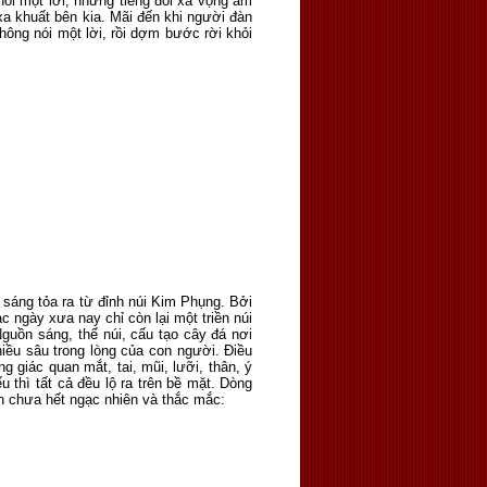
ói một lời, nhưng tiếng đồi xa vọng âm
xa khuất bên kia. Mãi đến khi người đàn
hông nói một lời, rồi dợm bước rời khỏi
 sáng tỏa ra từ đỉnh núi Kim Phụng. Bởi
 ngày xưa nay chỉ còn lại một triền núi
guồn sáng, thế núi, cấu tạo cây đá nơi
hiều sâu trong lòng của con người. Điều
 giác quan mắt, tai, mũi, lưỡi, thân, ý
 thì tất cả đều lộ ra trên bề mặt. Dòng
ẫn chưa hết ngạc nhiên và thắc mắc: