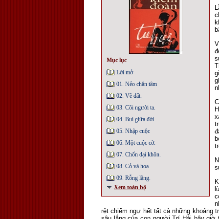
L
c
k
b
V
đ
s
Mục lục
T
Lời mở
g
g
01. Nẻo chân tâm
n
02. Về đất.
C
03. Cõi người ta.
H
x
04. Bụi giữa đời.
t
05. Nhập cuộc
đ
b
06. Một cuộc cờ.
t
07. Chốn dại khôn.
N
08. Cỏ và hoa
s
09. Rỗng lặng.
K
Xem toàn bộ
l
c
n
rệt chiếm ngự hết tất cả những khoảng t
sâu lắng của con người Trí Hải bây giờ t