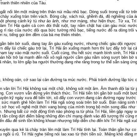
tranh thiên nhiên của Tàu.
ất nổi lên một mảng trên thân núi mầu nhũ bạc. Dòng suối trong vắt từ trê
hảy xuống tràn trên vách. Bóng cây, vách núi, ghềnh đá, độ nghiêng của án
a một phong cảnh kỳ tú như ảo ảnh, như mơ màng, như hiện thực. Từ xa, Trí
làm Trí Hải quên cả cơn đói thắt ruột, tay nắm chặt hai cán gàu múc nướ
iếng rì rào của nước dội qua bức tường nhũ bạc, tiếng nước đổ ra dòng tr
i ru, tiếng gọi êm đềm của bà mẹ thiên nhiên.
 gần bên bờ suối, dang tay ấn gàu xuống nước, nhưng chiếc gàu dội ngược t
đẩy lùi chiếc gàu trở lại, Trí Hải ấn xuống mạnh hơn thì lực đẩy trở lại cà
hạm tay vào mặt nước suối. Cuối cùng, thu hết sức mạnh bình sinh, Trí Hải
ản hồi trở lại mạnh đến nỗi xô ngã người cầm gàu nằm sóng sượt bên bờ s
ã nhân, to lớn gấp ba người thường đang nhe răng trong tư thế sẵn sàng ứn
, không oán, cớ sao lại cản đường ta múc nước. Phải tránh đường lập tức c
n văn lời Trí Hải không sai một chữ, không sót một âm. Âm thanh dội lại từ 
ng. Con vượn vẫn đứng yên thách thức. Trí Hải tiến tới gần bờ suối một bư
luyện kỹ ngày xưa để tiến tới, xô đẩy con vượn đang cản đường ngay trướ
i sức mạnh ghê hồn làm Trí Hải ngã sóng soài trên bờ suối. Bản năng sinh 
ết sở học võ nghệ một thời vang bóng của mình trong bộ môn song đấu như 
. Nhưng bất cứ một động tĩnh nào phóng ra từ phía Trí Hải, liền gặp ngay 
ết tấn công dứt điểm bằng những đòn chí mạng đánh vào đối tượng thì cũng 
iến đấu để sinh tồn không khoan nhượng tiếp diễn cho đến khi Trí Hải ngã xu
uyên qua kẻ lá chảy tràn lên mặt làm Trí Hải tỉnh lại. Toàn thân gần hư c
u ngồi ủ rũ. Trí Hải nghe tiếng nói lao xao từ thời tiền sử. Miệng khô đắ