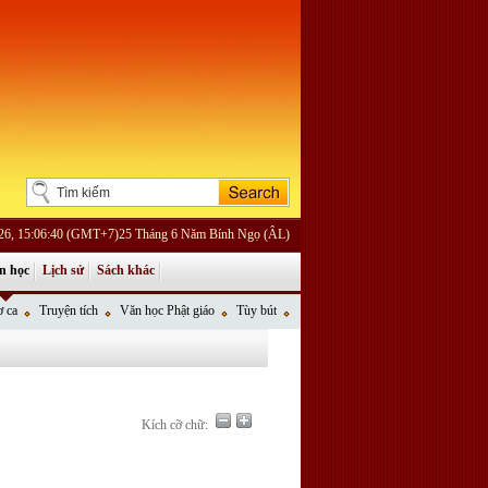
026, 15:06:40 (GMT+7)25 Tháng 6 Năm Bính Ngọ (ÂL)
n học
Lịch sử
Sách khác
 ca
Truyện tích
Văn học Phật giáo
Tùy bút
Kích cỡ chữ: