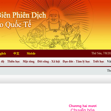
Thứ Sáu, 7/8/2
glish
中文
Mobile
 độ
Thiền học
Mật tông
Đời sống - Xã hội
Đạo đức - Tâm lý học
Triết học
Vă
Thơ
Chương hai mươi
Chuyển hóa