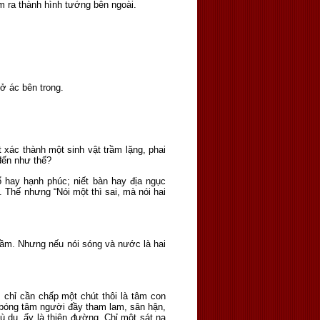
âm ra thành hình tướng bên ngoài.
sở ác bên trong.
xác thành một sinh vật trầm lặng, phai
 đến như thế?
 hay hạnh phúc; niết bàn hay địa ngục
. Thế nhưng “Nói một thì sai, mà nói hai
 ầm. Nhưng nếu nói sóng và nước là hai
 chỉ cần chấp một chút thôi là tâm con
i bóng tâm người đầy tham lam, sân hận,
ù du, ấy là thiên đường. Chỉ một sát na