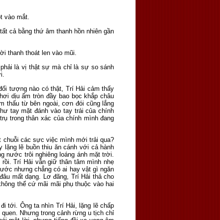
ọt vào mắt.
n tất cả bằng thứ âm thanh hồn nhiên gần
ời thanh thoát len vào mũi.
phải là vị thật sự mà chỉ là sự so sánh
ỡi.
đối tượng nào có thật, Trí Hải cảm thấy
 hơi dịu ấm tròn đầy bao bọc khắp châu
ẩm thấu từ bên ngoài, cơn đói cũng lắng
hư tay mặt đánh vào tay trái của chính
ũ trụ trong thân xác của chính mình đang
t chuỗi các sực việc mình mới trải qua?
y lặng lẽ buồn thiu ăn cánh với cả hành
g nước trôi nghiêng loáng ánh mặt trời.
 rồi. Trí Hải vẫn giữ thân tâm mình nhẹ
 nước nhưng chẳng có ai hay vật gì ngăn
đâu mất dạng. Lơ đãng, Trí Hải thả cho
không thể cứ mãi mãi phụ thuộc vào hai
 tới. Ông ta nhìn Trí Hải, lặng lẽ chấp
 quen. Nhưng trong cảnh rừng u tịch chỉ