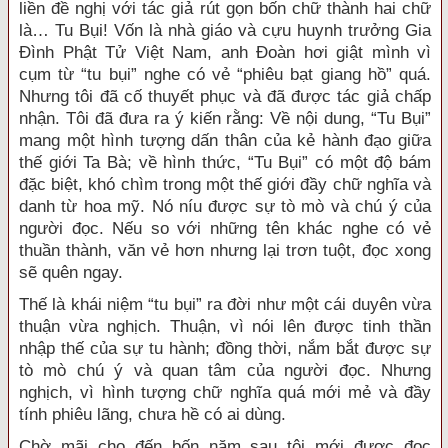
liền đề nghị với tác giả rút gọn bốn chữ thành hai chữ
là… Tu Bụi! Vốn là nhà giáo và cựu huynh trưởng Gia
Đình Phật Tử Việt Nam, anh Đoàn hơi giật mình vì
cụm từ “tu bụi” nghe có vẻ “phiêu bạt giang hồ” quá.
Nhưng tôi đã cố thuyết phục và đã được tác giả chấp
nhận. Tôi đã đưa ra ý kiến rằng: Về nội dung, “Tu Bụi”
mang một hình tượng dấn thân của kẻ hành đạo giữa
thế giới Ta Bà; về hình thức, “Tu Bụi” có một độ bám
đặc biệt, khó chìm trong một thế giới đầy chữ nghĩa và
danh từ hoa mỹ. Nó níu được sự tò mò và chú ý của
người đọc. Nếu so với những tên khác nghe có vẻ
thuần thành, văn vẻ hơn nhưng lại trơn tuột, đọc xong
sẽ quên ngay.
Thế là khái niệm “tu bụi” ra đời như một cái duyên vừa
thuận vừa nghịch. Thuận, vì nói lên được tinh thần
nhập thế của sự tu hành; đồng thời, nắm bắt được sự
tò mò chú ý và quan tâm của người đọc. Nhưng
nghịch, vì hình tượng chữ nghĩa quá mới mẻ và đầy
tính phiêu lãng, chưa hề có ai dùng.
Chờ mãi cho đến bốn năm sau tôi mới được đọc