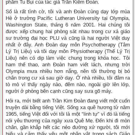
phẩm Tu Bụi của tác giả Trần Kiêm Đoàn.
Số là rất tình cờ, tôi và anh Đoàn cùng dạy lớp mùa
Hè ở trường Pacific Lutheran University tại Olympia,
Washington State, tháng 6 năm 2001. Hai chúng tôi
được xếp chung hai phòng sát nhau trong cư xá giáo
sư trường đại học PLU và cũng là hai người Việt duy
nhất ở đây. Anh Đoàn dạy môn Psychotherapy (Tâm
Lý Trị Liệu) và tôi dạy môn Physiotherapy (Thể Lý Trị
Liệu) nên có dịp làm việc chung trong khóa học. Tôi
ham thể thao, anh Đoàn ham viết lách, nhưng trời
Olympia mưa nhiều hơn nắng, nên tôi thường bị bó
chân trong cư xá sau giờ dạy. Ở nhà nhiều, tôi đâm ra
tò mò vì thấy ngày nào, đêm nào, ngoài giờ lên lớp,
người ở phòng bên cạnh cũng say sưa gõ máy.
Hỏi ra, mới biết anh Trần Kim Đoàn đang viết một cuốn
truyện dài bằng tiếng Việt. Sống xa quê hương từ năm
1965, tiếng Việt đối với tôi là một “linh tự” vì đó là tiếng
nói yêu thương của ngày xưa Quê Mẹ. Đến khi đi mòn
chân, gần khắp hết các nẻo đường xứ người, tôi mới
hiểu và cảm thấy yêu một nhân vật trong sách Giáo