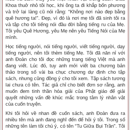
Khoa thuở nhỏ tôi học, khi ông ta đi khắp bốn phương
và trở lại làng cũ nói rằng: “Không nơi nào đẹp bằng
quê hương ta!”. Đẹp, vì đó là nơi mẹ tôi đã sinh tôi ra
và tập cho tôi tiếng nói đầu đời bằng tiếng ru của Mẹ.
Tôi yêu Quê Hương, yêu Mẹ nên yêu Tiếng Nói của Mẹ
mình.
Học tiếng người, nói tiếng người, viết tiếng người, dạy
tiếng người, nên tôi thèm tiếng Mẹ. Tôi đã năn nỉ với
anh Đoàn cho tôi đọc những trang tiếng Việt mà anh
đang viết. Lúc đó, tuy anh mới viết ba chương bản
thảo trong số vài ba chục chương dự định cho tập
sách, nhưng cũng đồng ý cho tôi xem. Tập sách tương
lai chưa có tên. Tác giả chỉ cho biết đơn sơ rằng, anh
muốn đem tinh thần hóa giải của Phật giáo để giải
quyết những vấn đề khúc mắc trong tâm lý nhân vật
của cuốn truyện.
Khi tôi hỏi về nhan đề cuốn sách, anh Đoàn đưa ra
nhiều tên mà anh đang nghĩ đến để hỏi ý tôi. Trong số
những tên làm tôi chú ý, có tên “Tu Giữa Bụi Trần”. Tôi