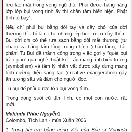
lưu lạc mãi trong vòng ngũ thú. Phủi được hàng hàng
lớp lớp bụi vong tình ấy thì chân tâm hiển hiện, Phật
tính tỏ bày”.
Nếu chỉ phủi bụi bằng đôi tay và cây chổi của đời
thường thì chỉ làm cho những lớp bụi có cớ dày thêm.
Bụi đời chỉ có thể rửa sạch bằng đôi mắt thương (từ
nhãn) và bằng tấm lòng trung chính (chân tâm), Tác
phẩm Tu Bụi đã thành công trong việc gợi ý “quét bụi
trần gian” qua nghệ thuật kết cấu mang tính biểu tượng
(symbolism) và tâm lý nhân vật được xây dựng mang
tính cường điệu sáng tạo (creative exaggeration) gây
ấn tượng sâu và đậm cho người đọc.
Tu bụi để phủi được lớp bụi vong tình.
Trong dòng suối cũ tâm linh, có một con nước, rất
mới.
Mahinda Phúc Nguyễn
1
Colombo, Tích Lan - mùa Xuân 2006
1 Trong bài tựa bằng tiếng Việt của Bác sĩ Mahinda