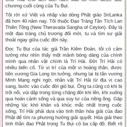
chương cuối cùng của Tu Bụi.
Tôi rời xứ Việt và nhập vào dòng Phật giáo SriLanka
đã hơn 40 năm nay. Tôi thuộc Đạo Tràng Tân Tích Lan
Thiền Tông (New Theravada Sangha of Ceylon). Đây là
một đạo tràng chủ trương đổi mới, tu và tìm sự giải
thoát ngay giữa cuộc đời này.
Đọc Tu Bụi của tác giả Trần Kiêm Đoàn, tôi có cảm
tưởng như nhìn thấy một mảnh bóng dáng của chính
mình qua nhân vật chính là Trí Hải. Đời Trí Hải có
nhiều biến cố. Từ vị trí của một vị hoàng thân, được
tiên vương Gia Long tin tưởng, nhưng lại bị tân vương
Minh Mạng nghi ngờ, nhân vật Trí Hải từ địa vị cao
sang, bước vào cuộc đời gió bụi. Ông ta cũng có khi bị
trôi nổi, vùi dập trong từng chặng đời khi lên, khi xuống
qua hoàn cảnh sống và qua suy tư của riêng ông. Gặp
những lúc khó khăn và khúc mắc nhất trong cuộc
sống, Trí Hải phải dựa vào tinh thần hóa giải của đạo
Phật để tìm ra phương hướng giải quyết. Hóa giải theo
tinh thần đạo Phật trong Tu Bụi có ba cấp độ: Biết rõ