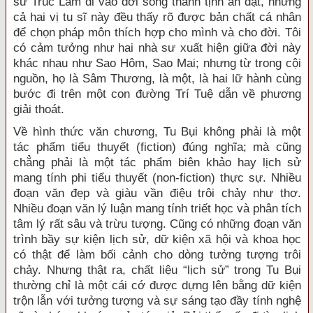
sư Trúc Lâm đi vào đời sống thanh tịnh ẩn dật, nhưng
cả hai vị tu sĩ này đều thấy rõ được bản chất cá nhân
để chọn pháp môn thích hợp cho mình và cho đời. Tôi
có cảm tưởng như hai nhà sư xuất hiện giữa đời này
khác nhau như Sao Hôm, Sao Mai; nhưng từ trong cội
nguồn, họ là Sâm Thương, là một, là hai lữ hành cùng
bước đi trên một con đường Trí Tuệ dẫn về phương
giải thoát.
Về hình thức văn chương, Tu Bụi không phải là một
tác phẩm tiểu thuyết (fiction) đúng nghĩa; mà cũng
chẳng phải là một tác phẩm biên khảo hay lịch sử
mang tính phi tiểu thuyết (non-fiction) thực sự. Nhiều
đoạn văn đẹp và giàu vần điệu trôi chảy như thơ.
Nhiều đoạn văn lý luận mang tính triết học và phân tích
tâm lý rất sâu và trừu tượng. Cũng có những đoạn văn
trình bầy sự kiện lịch sử, dữ kiện xã hội và khoa học
có thật để làm bối cảnh cho dòng tưởng tượng trôi
chảy. Nhưng thật ra, chất liệu “lịch sử” trong Tu Bụi
thường chỉ là một cái cớ được dựng lên bằng dữ kiện
trộn lẫn với tưởng tượng và sự sáng tạo đầy tính nghệ