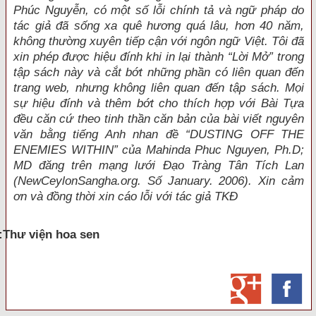
Phúc Nguyễn, có một số lỗi chính tả và ngữ pháp do
tác giả đã sống xa quê hương quá lâu, hơn 40 năm,
không thường xuyên tiếp cận với ngôn ngữ Việt. Tôi đã
xin phép được hiệu đính khi in lại thành “Lời Mở” trong
tập sách này và cắt bớt những phần có liên quan đến
trang web, nhưng không liên quan đến tập sách. Mọi
sự hiệu đính và thêm bớt cho thích hợp với Bài Tựa
đều căn cứ theo tinh thần căn bản của bài viết nguyên
văn bằng tiếng Anh nhan đề “DUSTING OFF THE
ENEMIES WITHIN” của Mahinda Phuc Nguyen, Ph.D;
MD đăng trên mạng lưới Đạo Tràng Tân Tích Lan
(NewCeylonSangha.org. Số January. 2006). Xin cảm
ơn và đồng thời xin cáo lỗi với tác giả TKĐ
:Thư viện hoa sen