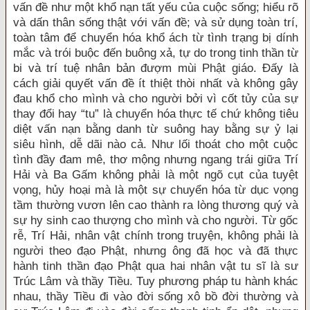
vấn đề như một khổ nạn tất yếu của cuộc sống; hiểu rõ
và dấn thân sống thật với vấn đề; và sử dụng toàn trí,
toàn tâm để chuyển hóa khổ ách từ tình trạng bị dính
mắc và trói buộc đến buông xả, tự do trong tinh thần từ
bi và trí tuệ nhân bản đượm mùi Phật giáo. Đấy là
cách giải quyết vấn đề ít thiệt thòi nhất và không gây
đau khổ cho mình và cho người bởi vì cốt tủy của sự
thay đổi hay “tu” là chuyển hóa thực tế chứ không tiêu
diệt vấn nạn bằng danh từ suông hay bằng sự ỷ lại
siêu hình, dễ dãi nào cả. Như lối thoát cho một cuộc
tình đầy đam mê, thơ mộng nhưng ngang trái giữa Trí
Hải và Ba Gấm không phải là một ngõ cụt của tuyệt
vọng, hủy hoại mà là một sự chuyển hóa từ dục vọng
tầm thường vươn lên cao thành ra lòng thương quý và
sự hy sinh cao thượng cho mình và cho người. Từ gốc
rễ, Trí Hải, nhân vật chính trong truyện, không phải là
người theo đạo Phật, nhưng ông đã học và đã thực
hành tinh thần đạo Phật qua hai nhân vật tu sĩ là sư
Trúc Lâm và thầy Tiều. Tuy phương pháp tu hành khác
nhau, thầy Tiều đi vào đời sống xô bồ đời thường và