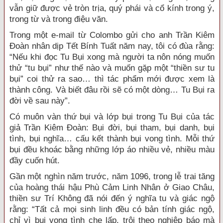
vẫn giữ được vẻ tròn trịa, quý phái và cổ kính trong ý,
trong từ và trong điệu văn.
Trong một e-mail từ Colombo gửi cho anh Trần Kiêm
Đoàn nhân dịp Tết Bính Tuất năm nay, tôi có đùa rằng:
“Nếu khi đọc Tu Bụi xong mà người ta nôn nóng muốn
thử “tu bụi” như thế nào và muốn gặp một “thiền sư tu
bụi” coi thử ra sao… thì tác phẩm mới được xem là
thành công. Và biết đâu rồi sẽ có một dòng… Tu Bụi ra
đời về sau này”.
Có muôn vàn thứ bụi và lớp bụi trong Tu Bụi của tác
giả Trần Kiêm Đoàn: Bụi đời, bụi tham, bụi danh, bụi
tình, bụi nghĩa… cấu kết thành bụi vong tình. Mỗi thứ
bụi đều khoác bằng những lớp áo nhiều vẻ, nhiều màu
đầy cuốn hút.
Gần một nghìn năm trước, năm 1096, trong lễ trai tăng
của hoàng thái hậu Phù Cảm Linh Nhân ở Giao Châu,
thiền sư Trí Không đã nói đến ý nghĩa tu và giác ngộ
rằng: “Tất cả mọi sinh linh đều có bản tính giác ngộ,
chỉ vì bụi vong tình che lấp, trôi theo nghiệp báo mà