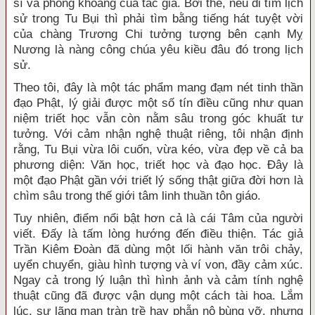
sĩ và phóng khoáng của tác giả. Bởi thế, nếu đi tìm lịch
sử trong Tu Bụi thì phải tìm bằng tiếng hát tuyệt vời
của chàng Trương Chi tưởng tượng bên cạnh Mỵ
Nương là nàng công chúa yêu kiều đâu đó trong lịch
sử.
Theo tôi, đây là một tác phẩm mang đạm nét tinh thần
đạo Phật, lý giải được một số tín điều cũng như quan
niệm triết học vẫn còn nằm sâu trong góc khuất tư
tưởng. Với cảm nhận nghệ thuật riêng, tôi nhận định
rằng, Tu Bụi vừa lôi cuốn, vừa kéo, vừa đẹp về cả ba
phương diện: Văn học, triết học và đạo học. Đây là
một đạo Phật gần với triết lý sống thật giữa đời hơn là
chìm sâu trong thế giới tâm linh thuần tôn giáo.
Tuy nhiên, điểm nổi bật hơn cả là cái Tâm của người
viết. Đấy là tấm lòng hướng đến điều thiện. Tác giả
Trần Kiêm Đoàn đã dùng một lối hành văn trôi chảy,
uyển chuyển, giàu hình tượng và ví von, đầy cảm xúc.
Ngay cả trong lý luận thì hình ảnh và cảm tính nghệ
thuật cũng đã được vận dụng một cách tài hoa. Lắm
lúc, sự lãng mạn tràn trề hay phẫn nộ bùng vỡ, nhưng