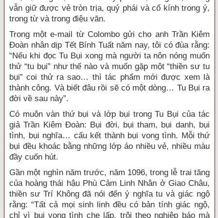
vẫn giữ được vẻ tròn trịa, quý phái và cổ kính trong ý,
trong từ và trong điệu văn.
Trong một e-mail từ Colombo gửi cho anh Trần Kiêm
Đoàn nhân dịp Tết Bính Tuất năm nay, tôi có đùa rằng:
“Nếu khi đọc Tu Bụi xong mà người ta nôn nóng muốn
thử “tu bụi” như thế nào và muốn gặp một “thiền sư tu
bụi” coi thử ra sao… thì tác phẩm mới được xem là
thành công. Và biết đâu rồi sẽ có một dòng… Tu Bụi ra
đời về sau này”.
Có muôn vàn thứ bụi và lớp bụi trong Tu Bụi của tác
giả Trần Kiêm Đoàn: Bụi đời, bụi tham, bụi danh, bụi
tình, bụi nghĩa… cấu kết thành bụi vong tình. Mỗi thứ
bụi đều khoác bằng những lớp áo nhiều vẻ, nhiều màu
đầy cuốn hút.
Gần một nghìn năm trước, năm 1096, trong lễ trai tăng
của hoàng thái hậu Phù Cảm Linh Nhân ở Giao Châu,
thiền sư Trí Không đã nói đến ý nghĩa tu và giác ngộ
rằng: “Tất cả mọi sinh linh đều có bản tính giác ngộ,
chỉ vì bụi vong tình che lấp, trôi theo nghiệp báo mà