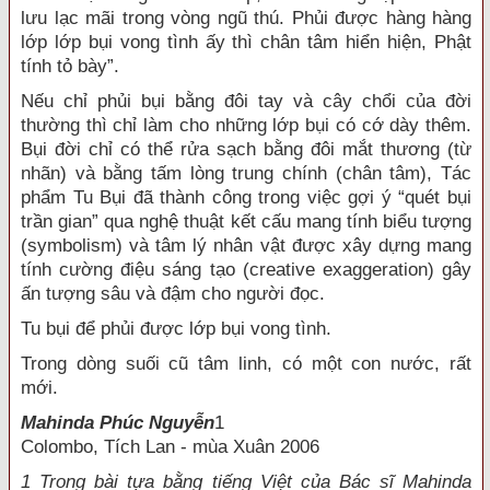
lưu lạc mãi trong vòng ngũ thú. Phủi được hàng hàng
lớp lớp bụi vong tình ấy thì chân tâm hiển hiện, Phật
tính tỏ bày”.
Nếu chỉ phủi bụi bằng đôi tay và cây chổi của đời
thường thì chỉ làm cho những lớp bụi có cớ dày thêm.
Bụi đời chỉ có thể rửa sạch bằng đôi mắt thương (từ
nhãn) và bằng tấm lòng trung chính (chân tâm), Tác
phẩm Tu Bụi đã thành công trong việc gợi ý “quét bụi
trần gian” qua nghệ thuật kết cấu mang tính biểu tượng
(symbolism) và tâm lý nhân vật được xây dựng mang
tính cường điệu sáng tạo (creative exaggeration) gây
ấn tượng sâu và đậm cho người đọc.
Tu bụi để phủi được lớp bụi vong tình.
Trong dòng suối cũ tâm linh, có một con nước, rất
mới.
Mahinda Phúc Nguyễn
1
Colombo, Tích Lan - mùa Xuân 2006
1 Trong bài tựa bằng tiếng Việt của Bác sĩ Mahinda