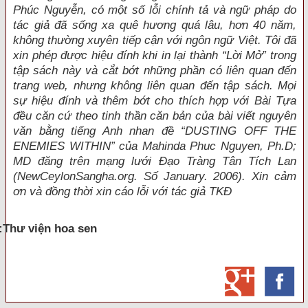
Phúc Nguyễn, có một số lỗi chính tả và ngữ pháp do
tác giả đã sống xa quê hương quá lâu, hơn 40 năm,
không thường xuyên tiếp cận với ngôn ngữ Việt. Tôi đã
xin phép được hiệu đính khi in lại thành “Lời Mở” trong
tập sách này và cắt bớt những phần có liên quan đến
trang web, nhưng không liên quan đến tập sách. Mọi
sự hiệu đính và thêm bớt cho thích hợp với Bài Tựa
đều căn cứ theo tinh thần căn bản của bài viết nguyên
văn bằng tiếng Anh nhan đề “DUSTING OFF THE
ENEMIES WITHIN” của Mahinda Phuc Nguyen, Ph.D;
MD đăng trên mạng lưới Đạo Tràng Tân Tích Lan
(NewCeylonSangha.org. Số January. 2006). Xin cảm
ơn và đồng thời xin cáo lỗi với tác giả TKĐ
:Thư viện hoa sen