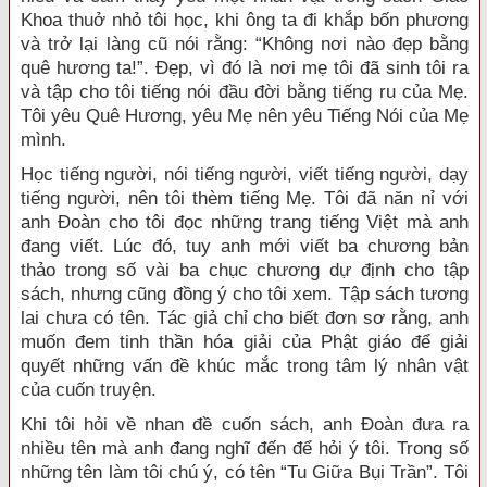
Khoa thuở nhỏ tôi học, khi ông ta đi khắp bốn phương
và trở lại làng cũ nói rằng: “Không nơi nào đẹp bằng
quê hương ta!”. Đẹp, vì đó là nơi mẹ tôi đã sinh tôi ra
và tập cho tôi tiếng nói đầu đời bằng tiếng ru của Mẹ.
Tôi yêu Quê Hương, yêu Mẹ nên yêu Tiếng Nói của Mẹ
mình.
Học tiếng người, nói tiếng người, viết tiếng người, dạy
tiếng người, nên tôi thèm tiếng Mẹ. Tôi đã năn nỉ với
anh Đoàn cho tôi đọc những trang tiếng Việt mà anh
đang viết. Lúc đó, tuy anh mới viết ba chương bản
thảo trong số vài ba chục chương dự định cho tập
sách, nhưng cũng đồng ý cho tôi xem. Tập sách tương
lai chưa có tên. Tác giả chỉ cho biết đơn sơ rằng, anh
muốn đem tinh thần hóa giải của Phật giáo để giải
quyết những vấn đề khúc mắc trong tâm lý nhân vật
của cuốn truyện.
Khi tôi hỏi về nhan đề cuốn sách, anh Đoàn đưa ra
nhiều tên mà anh đang nghĩ đến để hỏi ý tôi. Trong số
những tên làm tôi chú ý, có tên “Tu Giữa Bụi Trần”. Tôi