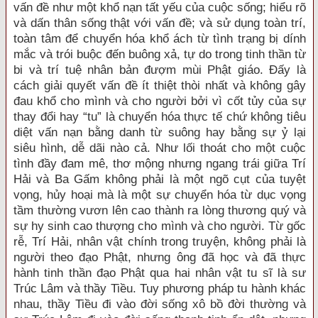
vấn đề như một khổ nạn tất yếu của cuộc sống; hiểu rõ
và dấn thân sống thật với vấn đề; và sử dụng toàn trí,
toàn tâm để chuyển hóa khổ ách từ tình trạng bị dính
mắc và trói buộc đến buông xả, tự do trong tinh thần từ
bi và trí tuệ nhân bản đượm mùi Phật giáo. Đấy là
cách giải quyết vấn đề ít thiệt thòi nhất và không gây
đau khổ cho mình và cho người bởi vì cốt tủy của sự
thay đổi hay “tu” là chuyển hóa thực tế chứ không tiêu
diệt vấn nạn bằng danh từ suông hay bằng sự ỷ lại
siêu hình, dễ dãi nào cả. Như lối thoát cho một cuộc
tình đầy đam mê, thơ mộng nhưng ngang trái giữa Trí
Hải và Ba Gấm không phải là một ngõ cụt của tuyệt
vọng, hủy hoại mà là một sự chuyển hóa từ dục vọng
tầm thường vươn lên cao thành ra lòng thương quý và
sự hy sinh cao thượng cho mình và cho người. Từ gốc
rễ, Trí Hải, nhân vật chính trong truyện, không phải là
người theo đạo Phật, nhưng ông đã học và đã thực
hành tinh thần đạo Phật qua hai nhân vật tu sĩ là sư
Trúc Lâm và thầy Tiều. Tuy phương pháp tu hành khác
nhau, thầy Tiều đi vào đời sống xô bồ đời thường và