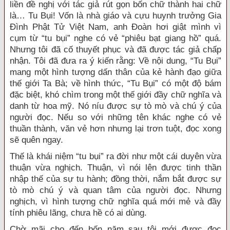
liền đề nghị với tác giả rút gọn bốn chữ thành hai chữ
là… Tu Bụi! Vốn là nhà giáo và cựu huynh trưởng Gia
Đình Phật Tử Việt Nam, anh Đoàn hơi giật mình vì
cụm từ “tu bụi” nghe có vẻ “phiêu bạt giang hồ” quá.
Nhưng tôi đã cố thuyết phục và đã được tác giả chấp
nhận. Tôi đã đưa ra ý kiến rằng: Về nội dung, “Tu Bụi”
mang một hình tượng dấn thân của kẻ hành đạo giữa
thế giới Ta Bà; về hình thức, “Tu Bụi” có một độ bám
đặc biệt, khó chìm trong một thế giới đầy chữ nghĩa và
danh từ hoa mỹ. Nó níu được sự tò mò và chú ý của
người đọc. Nếu so với những tên khác nghe có vẻ
thuần thành, văn vẻ hơn nhưng lại trơn tuột, đọc xong
sẽ quên ngay.
Thế là khái niệm “tu bụi” ra đời như một cái duyên vừa
thuận vừa nghịch. Thuận, vì nói lên được tinh thần
nhập thế của sự tu hành; đồng thời, nắm bắt được sự
tò mò chú ý và quan tâm của người đọc. Nhưng
nghịch, vì hình tượng chữ nghĩa quá mới mẻ và đầy
tính phiêu lãng, chưa hề có ai dùng.
Chờ mãi cho đến bốn năm sau tôi mới được đọc