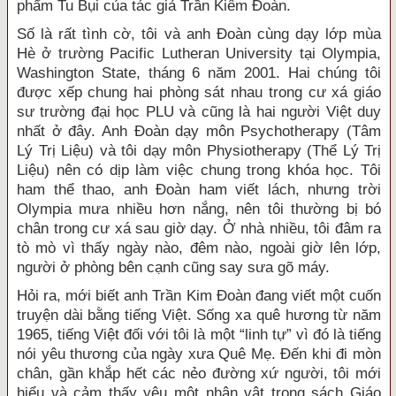
phẩm Tu Bụi của tác giả Trần Kiêm Đoàn.
Số là rất tình cờ, tôi và anh Đoàn cùng dạy lớp mùa
Hè ở trường Pacific Lutheran University tại Olympia,
Washington State, tháng 6 năm 2001. Hai chúng tôi
được xếp chung hai phòng sát nhau trong cư xá giáo
sư trường đại học PLU và cũng là hai người Việt duy
nhất ở đây. Anh Đoàn dạy môn Psychotherapy (Tâm
Lý Trị Liệu) và tôi dạy môn Physiotherapy (Thể Lý Trị
Liệu) nên có dịp làm việc chung trong khóa học. Tôi
ham thể thao, anh Đoàn ham viết lách, nhưng trời
Olympia mưa nhiều hơn nắng, nên tôi thường bị bó
chân trong cư xá sau giờ dạy. Ở nhà nhiều, tôi đâm ra
tò mò vì thấy ngày nào, đêm nào, ngoài giờ lên lớp,
người ở phòng bên cạnh cũng say sưa gõ máy.
Hỏi ra, mới biết anh Trần Kim Đoàn đang viết một cuốn
truyện dài bằng tiếng Việt. Sống xa quê hương từ năm
1965, tiếng Việt đối với tôi là một “linh tự” vì đó là tiếng
nói yêu thương của ngày xưa Quê Mẹ. Đến khi đi mòn
chân, gần khắp hết các nẻo đường xứ người, tôi mới
hiểu và cảm thấy yêu một nhân vật trong sách Giáo