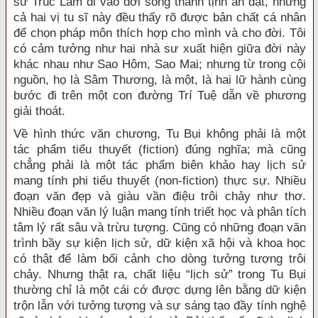
sư Trúc Lâm đi vào đời sống thanh tịnh ẩn dật, nhưng
cả hai vị tu sĩ này đều thấy rõ được bản chất cá nhân
để chọn pháp môn thích hợp cho mình và cho đời. Tôi
có cảm tưởng như hai nhà sư xuất hiện giữa đời này
khác nhau như Sao Hôm, Sao Mai; nhưng từ trong cội
nguồn, họ là Sâm Thương, là một, là hai lữ hành cùng
bước đi trên một con đường Trí Tuệ dẫn về phương
giải thoát.
Về hình thức văn chương, Tu Bụi không phải là một
tác phẩm tiểu thuyết (fiction) đúng nghĩa; mà cũng
chẳng phải là một tác phẩm biên khảo hay lịch sử
mang tính phi tiểu thuyết (non-fiction) thực sự. Nhiều
đoạn văn đẹp và giàu vần điệu trôi chảy như thơ.
Nhiều đoạn văn lý luận mang tính triết học và phân tích
tâm lý rất sâu và trừu tượng. Cũng có những đoạn văn
trình bầy sự kiện lịch sử, dữ kiện xã hội và khoa học
có thật để làm bối cảnh cho dòng tưởng tượng trôi
chảy. Nhưng thật ra, chất liệu “lịch sử” trong Tu Bụi
thường chỉ là một cái cớ được dựng lên bằng dữ kiện
trộn lẫn với tưởng tượng và sự sáng tạo đầy tính nghệ