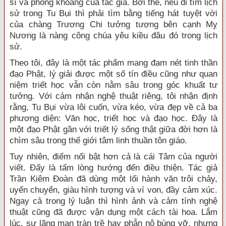
sĩ và phóng khoáng của tác giả. Bởi thế, nếu đi tìm lịch
sử trong Tu Bụi thì phải tìm bằng tiếng hát tuyệt vời
của chàng Trương Chi tưởng tượng bên cạnh Mỵ
Nương là nàng công chúa yêu kiều đâu đó trong lịch
sử.
Theo tôi, đây là một tác phẩm mang đạm nét tinh thần
đạo Phật, lý giải được một số tín điều cũng như quan
niệm triết học vẫn còn nằm sâu trong góc khuất tư
tưởng. Với cảm nhận nghệ thuật riêng, tôi nhận định
rằng, Tu Bụi vừa lôi cuốn, vừa kéo, vừa đẹp về cả ba
phương diện: Văn học, triết học và đạo học. Đây là
một đạo Phật gần với triết lý sống thật giữa đời hơn là
chìm sâu trong thế giới tâm linh thuần tôn giáo.
Tuy nhiên, điểm nổi bật hơn cả là cái Tâm của người
viết. Đấy là tấm lòng hướng đến điều thiện. Tác giả
Trần Kiêm Đoàn đã dùng một lối hành văn trôi chảy,
uyển chuyển, giàu hình tượng và ví von, đầy cảm xúc.
Ngay cả trong lý luận thì hình ảnh và cảm tính nghệ
thuật cũng đã được vận dụng một cách tài hoa. Lắm
lúc, sự lãng mạn tràn trề hay phẫn nộ bùng vỡ, nhưng