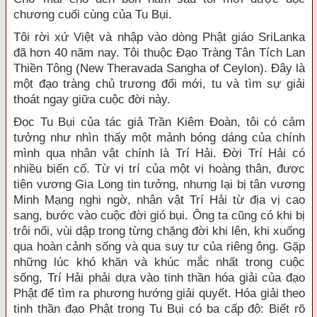
chương cuối cùng của Tu Bụi.
Tôi rời xứ Việt và nhập vào dòng Phật giáo SriLanka
đã hơn 40 năm nay. Tôi thuộc Đạo Tràng Tân Tích Lan
Thiền Tông (New Theravada Sangha of Ceylon). Đây là
một đạo tràng chủ trương đổi mới, tu và tìm sự giải
thoát ngay giữa cuộc đời này.
Đọc Tu Bụi của tác giả Trần Kiêm Đoàn, tôi có cảm
tưởng như nhìn thấy một mảnh bóng dáng của chính
mình qua nhân vật chính là Trí Hải. Đời Trí Hải có
nhiều biến cố. Từ vị trí của một vị hoàng thân, được
tiên vương Gia Long tin tưởng, nhưng lại bị tân vương
Minh Mạng nghi ngờ, nhân vật Trí Hải từ địa vị cao
sang, bước vào cuộc đời gió bụi. Ông ta cũng có khi bị
trôi nổi, vùi dập trong từng chặng đời khi lên, khi xuống
qua hoàn cảnh sống và qua suy tư của riêng ông. Gặp
những lúc khó khăn và khúc mắc nhất trong cuộc
sống, Trí Hải phải dựa vào tinh thần hóa giải của đạo
Phật để tìm ra phương hướng giải quyết. Hóa giải theo
tinh thần đạo Phật trong Tu Bụi có ba cấp độ: Biết rõ