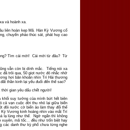
 xa và hoành xa.
 đầu liên hoàn kẹp Mã. Hàn Kỳ Vương cố
ợng, chuyển pháo thúc sát, phát huy cao
i hỏng? Tìm cái mới! Cái mới từ đâu? Từ
ũng vẫn còn bị dính mắc. Tiếng nói xa
c đã trôi qua, 50 giọt nước đỏ nhắc nhở
Vương hơi băn khoăn nhìn Trí Hải thương
 đất thần kinh lại yếu đuối đến thế sao?
 thời gian yêu dấu chết người!
cả khối suy tưởng của mình bứt hết biên
 cả vạn cuộc đời thu nhỏ lại giữa biển
một đôi nước cờ biến ảo làm thay đổi thế
n Kỳ Vương kinh hoảng nhìn vào mắt Trí
uá lạ lùng như thế. Ngớ ngẩn thì không
xuyên, mã tốc... đều như trốn biệt hay
ng các danh thư kỳ phổ chưa từng nghe