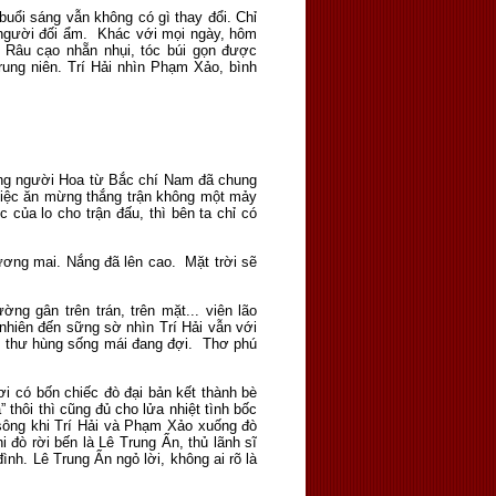
uổi sáng vẫn không có gì thay đổi. Chỉ
i người đối ẩm. Khác với mọi ngày, hôm
Râu cạo nhẵn nhụi, tóc búi gọn được
trung niên. Trí Hải nhìn Phạm Xảo, bình
ơng người Hoa từ Bắc chí Nam đã chung
 tiệc ăn mừng thắng trận không một mảy
 của lo cho trận đấu, thì bên ta chỉ có
hương mai. Nắng đã lên cao. Mặt trời sẽ
g gân trên trán, trên mặt... viên lão
nhiên đến sững sờ nhìn Trí Hải vẫn với
ận thư hùng sống mái đang đợi. Thơ phú
i có bốn chiếc đò đại bản kết thành bè
a” thôi thì cũng đủ cho lửa nhiệt tình bốc
 sông khi Trí Hải và Phạm Xảo xuống đò
 đò rời bến là Lê Trung Ẩn, thủ lãnh sĩ
nh. Lê Trung Ẩn ngỏ lời, không ai rõ là