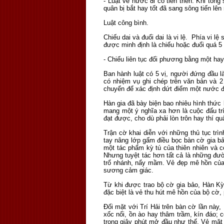
- Luật về nước đi có tiến triển: Khi tổng
quân bị bắt hay tốt đã sang sông tiến lê
Luật công bình.
Chiếu dai và đuổi dai là vi lệ. Phía vi lệ
được minh định là chiếu hoặc đuổi quá 5 
- Chiếu liên tục đối phương bằng một hay
Ban hành luật có 5 vị, người đứng đầu 
có nhiệm vụ ghi chép trên văn bản và 2
chuyển để xác định dứt điểm một nước đi
Hàn gia đã bày biện bao nhiêu hình thức
mang một ý nghĩa xa hơn là cuộc đấu trí
đạt được, cho dù phải lòn trôn hay thí q
Trận cờ khai diễn với những thủ tục trìn
tay nâng lớp gấm điều bọc bàn cờ gia b
một tác phẩm kỳ tú của thiên nhiên và c
Nhưng tuyệt tác hơn tất cả là những đư
trổ nhánh, nẩy mầm. Vẻ đẹp mê hồn của 
sương cảm giác.
Từ khi được trao bộ cờ gia bảo, Hàn Kỳ
đặc biệt là vẻ thu hút mê hồn của bộ cờ, 
Đối mặt với Trí Hải trên bàn cờ lần nà
xốc nổi, ồn ào hay thâm trầm, kín đáo;
trong giây phút mở đầu như thế. Vẻ mặt 