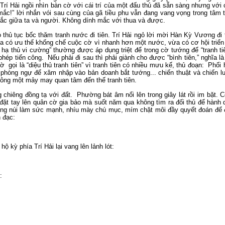
Trí Hải ngồi nhìn bàn cờ với cái trí của một đấu thủ đã sẵn sàng nhưng với
ắc!” lời nhắn vói sau cùng của gã tiều phu vẫn đang vang vọng trong tâm t
mắc giữa ta và người. Không dính mắc với thua và được.
 thủ tục bốc thăm tranh nước đi tiên. Trí Hải ngỏ lời mời Hàn Kỳ Vương đi
a có ưu thế khống chế cuộc cờ vì nhanh hơn một nước, vừa có cơ hội triển 
n hạ thủ vi cường” thường được áp dụng triệt để trong cờ tướng để “tranh ti
 phép tiến công. Nếu phải đi sau thì phải giành cho được “bình tiên,” nghĩa 
gọi là “diệu thủ tranh tiên” vì tranh tiên có nhiều mưu kế, thủ đoạn: Phối 
 phòng ngự để xâm nhập vào bản doanh bắt tướng... chiến thuật và chiến 
không một mảy may quan tâm đến thế tranh tiên.
ng chiêng đồng tạ với đất. Phường bát âm nổi lên trong giây lát rồi im bặt.
đặt tay lên quân cờ gia bảo mà suốt năm qua không tìm ra đối thủ để hành
c sông núi làm sức mạnh, nhíu mày chú mục, mím chặt môi đầy quyết đoán để
 đạc:
ộ kỳ phía Trí Hải lại vang lên lảnh lót:
: