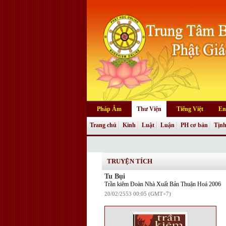
Pháp Âm
Thư Viện
Tiếng Việt
En
Trang chủ
Kinh
Luật
Luận
PH cơ bản
Tịnh
Truyện tranh
TRUYỆN TÍCH
Tu Bụi
Trần kiêm Đoàn Nhà Xuất Bản Thuận Hoá 2006
20/02/2553 00:05 (GMT+7)