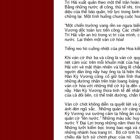
Trí Hải xuất quân theo một thế trận ho
Bằng những nước đi công, thủ tế nhị, tí
diệu của thế bảo quân, trữ lực trong b
chững lại. Một tình huống chung cuộc hoà
“Một chiến trường vang rền xe ngựa biế
Vương dốc toàn lực tiến công. Các chiến
Trí Hải vẫn an trú trong vị trí của mình
nước. Lại thêm một ván cờ hòa!
Tiếng reo hò cuồng nhiệt của phe Hoa kiề
Khi ván cờ thứ ba và cũng là ván cờ quy
nét cảm xúc trên mỗi khuôn mặt của hai 
Hải với vẻ mặt thản nhiên và lặng lẽ ch
người đàn ông nầy hay ông ta là hiện t
Hàn Kỳ Vương cũng cố giữ bản lĩnh tha
những đường nhăn trên trán loang loáng 
ván cờ hòa với những thế cờ kỳ lạ đến 
nầy. Hàn Kỳ Vương thừa tinh tế để nhận 
của cả đôi bên, có thể triệt đường, chắn
Ván cờ chót không diễn ra quyết liệt v
ánh đèn ngũ sắc. Những quân cờ càng rự
Kỳ Vương vui sướng cảm tạ hồng ân của 
quân cờ “lên nước.” Những màu sắc huy 
nước Ý Đại Lợi trong những năm theo h
Những lưỡi kiếm bọc trong bao ngà và
những nhánh hoa trang trí. Bộ cờ tinh hu
chiều dài lịch sử chinh phục của nó. D