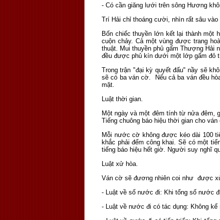
- Có cần giăng lưới trên sông Hương kh
Trí Hải chỉ thoáng cười, nhìn rất sâu và
Bốn chiếc thuyền lớn kết lại thành mộ
cuộn chảy. Cả một vùng được trang hoà
thuật. Mui thuyền phủ gấm Thượng Hải n
đều được phủ kín dưới một lớp gấm đỏ t
Trong trận "đại kỳ quyết đấu" nầy sẽ kh
sẽ có ba ván cờ. Nếu cả ba ván đều hòa t
mặt.
Luật thời gian.
Một ngày và một đêm tính từ nửa đêm, g
Tiếng chuông báo hiệu thời gian cho ván
Mỗi nước cờ không được kéo dài 100 ti
khắc phải đếm công khai. Sẽ có một tiến
tiếng báo hiệu hết giờ. Người suy nghĩ q
Luật xử hòa.
Ván cờ sẽ đương nhiên coi như được xử
- Luật về số nước đi: Khi tổng số nước đ
- Luật về nước đi có tác dụng: Không kể