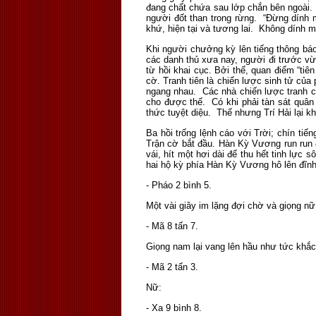
đang chất chứa sau lớp chắn bên ngoài. 
người đốt than trong rừng. “Đừng dính m
khứ, hiện tại và tương lai. Không dính 
Khi người chưởng kỳ lên tiếng thông báo
các danh thủ xưa nay, người đi trước vừ
từ hồi khai cục. Bởi thế, quan điểm “tiê
cờ. Tranh tiên là chiến lược sinh tử của
ngang nhau. Các nhà chiến lược tranh cờ 
cho được thế. Có khi phải tàn sát quân
thức tuyệt diệu. Thế nhưng Trí Hải lại 
Ba hồi trống lệnh cáo với Trời; chín tiế
Trận cờ bắt đầu. Hàn Kỳ Vương run run 
vái, hít một hơi dài để thu hết tinh lự
hai hộ kỳ phía Hàn Kỳ Vương hô lên đĩnh
- Pháo 2 bình 5.
Một vài giây im lặng đợi chờ và giọng nữ h
- Mã 8 tấn 7.
Giọng nam lại vang lên hầu như tức khắc
- Mã 2 tấn 3.
Nữ:
- Xa 9 bình 8.