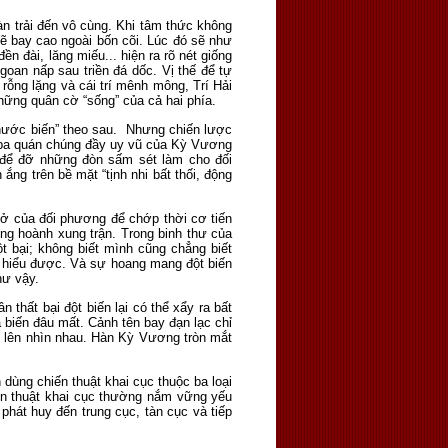
dàn trải đến vô cùng. Khi tâm thức không
sẽ bay cao ngoài bốn cõi. Lúc đó sẽ như
n đài, lăng miếu... hiện ra rõ nét giống
an nấp sau triền đá dốc. Vị thế để tự
rỗng lặng và cái trí mênh mông, Trí Hải
những quân cờ “sống” của cả hai phía.
“nước biến” theo sau. Nhưng chiến lược
i ba quán chúng đầy uy vũ của Kỳ Vương
i để đỡ những đòn sấm sét làm cho đối
g trên bề mặt “tịnh nhi bất thối, động
hở của đối phương để chớp thời cơ tiến
ung hoành xung trận. Trong binh thư của
t bại; không biết mình cũng chẳng biết
ng hiểu được. Và sự hoang mang đột biến
hư vậy.
thất bại đột biến lại có thể xẩy ra bất
biến đâu mất. Cảnh tên bay đạn lạc chỉ
c lên nhìn nhau. Hàn Kỳ Vương tròn mắt
dùng chiến thuật khai cục thuộc ba loại
hiến thuật khai cục thường nắm vững yếu
phát huy đến trung cục, tàn cục và tiếp