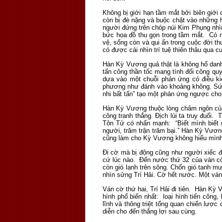
Không bị giới hạn tầm mắt bởi biên giới 
còn bị đè nặng và buộc chặt vào những hệ
người đứng trên chóp núi Kim Phụng nhìn 
bức họa đồ thu gọn trong tầm mắt. Có n
vệ, sống còn và qui ẩn trong cuộc đời t
có được cái nhìn trí tuệ thiên thâu qua 
Hàn Kỳ Vương quả thật là không hổ danh
tấn công thần tốc mang tính đối công q
dựa vào một chuỗi phản ứng có điều ki
phương như đánh vào khoảng không. Sức 
nhi bất tấn” tạo một phản ứng ngược c
Hàn Kỳ Vương thuộc lòng châm ngôn của 
công tranh thắng. Địch lùi ta truy đuổi.
Tôn Tử có nhấn mạnh: “Biết mình biết n
người, trăm trận trăm bại.” Hàn Kỳ Vươn
cũng làm cho Kỳ Vương không hiểu mình 
Đi cờ mà bị động cũng như người xiếc đu 
cứ lúc nào. Đến nước thứ 32 của ván cờ
còn gió lạnh trên sông. Chốn gió tanh 
nhìn sửng Trí Hải. Cờ hết nước. Một ván
Ván cờ thứ hai, Trí Hải đi tiên. Hàn Kỳ
hình phổ biến nhất: loại hình tiến công
lĩnh và thông triệt tổng quan chiến lược
diễn cho đến thắng lợi sau cùng.