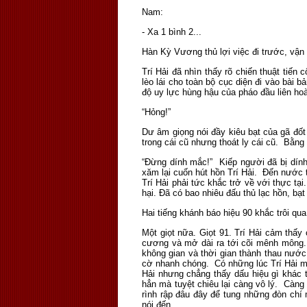
Nam:
- Xa 1 bình 2...
Hàn Kỳ Vương thủ lợi việc đi trước, vận 
Trí Hải đã nhìn thấy rõ chiến thuật ti
lèo lái cho toàn bộ cục diện đi vào bài 
độ uy lực hùng hậu của pháo đầu liên ho
“Hỏng!”
Dư âm giọng nói đầy kiêu bạt của gã đốt
trong cái cũ nhưng thoát ly cái cũ. Bằn
“Đừng dính mắc!” Kiếp người đã bị dính
xăm lại cuốn hút hồn Trí Hải. Đến nước t
Trí Hải phải tức khắc trở về với thực t
hại. Đã có bao nhiêu đấu thủ lạc hồn, bạt
Hai tiếng khánh báo hiệu 90 khắc trôi qu
Một giọt nữa. Giọt 91. Trí Hải cảm thấy
cương và mở dài ra tới cõi mênh mông. 
không gian và thời gian thành thau nước 
cờ nhanh chóng. Có những lúc Trí Hải m
Hải nhưng chẳng thấy dấu hiệu gì khác 
hẳn mà tuyệt chiêu lại càng vô lý. Càn
rình rập đâu đây để tung những đòn chí
nói đến.