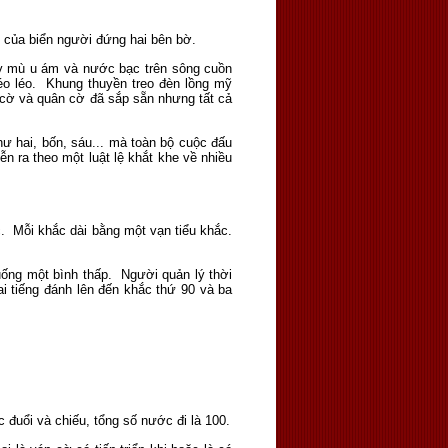
vũ của biển người đứng hai bên bờ.
ây mù u ám và nước bạc trên sông cuồn
o léo. Khung thuyền treo đèn lồng mỹ
 cờ và quân cờ đã sắp sẵn nhưng tất cả
ư hai, bốn, sáu... mà toàn bộ cuộc đấu
n ra theo một luật lệ khắt khe về nhiều
. Mỗi khắc dài bằng một vạn tiểu khắc.
ống một bình thấp. Người quản lý thời
i tiếng đánh lên đến khắc thứ 90 và ba
đuổi và chiếu, tổng số nước đi là 100.