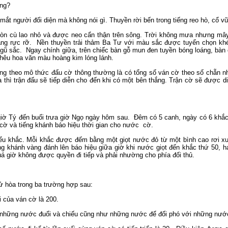
ông?
o mắt người đối diện mà không nói gì. Thuyền rời bến trong tiếng reo hò, cổ 
t hòn cù lao nhỏ và được neo cẩn thận trên sông. Trời không mưa nhưng m
ng rực rỡ. Nền thuyền trải thảm Ba Tư với màu sắc được tuyển chọn khé
gũ sắc. Ngay chính giữa, trên chiếc bàn gỗ mun đen tuyền bóng loáng, bàn
hêu hoa văn màu hoàng kim lóng lánh.
ông theo mô thức đấu cờ thông thường là có tổng số ván cờ theo số chẵn nh
hì trận đấu sẽ tiếp diễn cho đến khi có một bên thắng. Trận cờ sẽ được diễ
iờ Tý đến buổi trưa giờ Ngọ ngày hôm sau. Đêm có 5 canh, ngày có 6 khắc
 cờ và tiếng khánh báo hiệu thời gian cho nước cờ.
ểu khắc. Mỗi khắc được đếm bằng một giọt nước đỏ từ một bình cao rơi xu
g khánh vàng đánh lên báo hiệu giữa giờ khi nước giọt đến khắc thứ 50, ha
uá giờ không được quyền đi tiếp và phải nhường cho phía đối thủ.
 hòa trong ba trường hợp sau:
i của ván cờ là 200.
 những nước đuổi và chiếu cũng như những nước để đối phó với những nước 