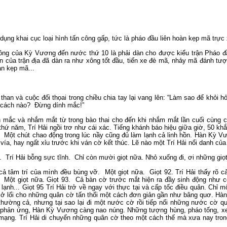
dụng khai cục loại hình tấn công gấp, tức là pháo đầu liên hoàn kẹp mã trực
ến công của Kỳ Vương đến nước thứ 10 là phải dàn cho được kiểu trận Pháo
bản của trận địa đã dàn ra như xông tốt đầu, tiến xe đè mã, nhảy mã đánh tư
àn kẹp mã...
 than và cuộc đối thọai trong chiều chia tay lại vang lên: “Làm sao để khỏ
g cách nào? Đừng dính mắc!”
 mắc và nhắm mắt từ trong bào thai cho đến khi nhắm mắt lần cuối cùng c
hứ năm, Trí Hải ngồi trơ như cái xác. Tiếng khánh báo hiệu giữa giờ, 50 khắ
ại. Một chút chao động trong lúc nầy cũng đủ làm lạnh cả linh hồn. Hàn Kỳ 
 vía, hay ngất xỉu trước khi ván cờ kết thúc. Lẽ nào một Trí Hải nổi danh của
a. Trí Hải bỗng sực tĩnh. Chỉ còn mười giọt nữa. Nhỏ xuống đi, ơi những giọt
 cả tâm trí của mình đều bùng vỡ. Một giọt nữa. Giọt 92. Trí Hải thấy rõ 
Một giọt nữa. Giọt 93. Cả bàn cờ trước mắt hiện ra đầy sinh động như có
lạnh... Giọt 95 Trí Hải trở về ngay với thực tại và cấp tốc điều quân. Chỉ 
ở lối cho những quân cờ tấn thối một cách đơn giản gần như bâng quơ. Hà
thường cả, nhưng tại sao lại đi một nước cờ rồi tiếp nối những nước cờ q
g phản ứng, Hàn Kỳ Vương càng nao núng. Những tượng hùng, pháo tống, xe 
 mạng. Trí Hải di chuyển những quân cờ theo một cách thế mà xưa nay tro