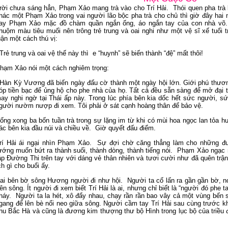
rời chưa sáng hẳn, Phạm Xảo mang trà vào cho Trí Hải. Thói quen pha trà b
hác một Phạm Xảo trong vai người lão bộc pha trà cho chủ thì giờ đây ha
ay Phạm Xảo mặc đồ chàm quần ngắn ống, áo ngắn tay của con nhà võ. 
huộm màu tiêu muối nên trông trẻ trung và oai nghi như một vệ sĩ xế tuổi 
uận một cách thú vị:
 Trẻ trung và oai vệ thế này thì e “huynh” sẽ biến thành “đệ” mất thôi!
hạm Xảo nói một cách nghiêm trọng:
 Hàn Kỳ Vương đã biến ngày đấu cờ thành một ngày hội lớn. Giới phú thư
óp tiền bạc để ủng hộ cho phe nhà của họ. Tất cả đều sẵn sàng để mở đại
ay nghi ngờ tại Thái ấp này. Trong lúc phía bên kia dốc hết sức người, sức
gười nườm nượp đi xem. Tôi phải ở sát cạnh hoàng thân để bảo vệ.
ống xong ba bốn tuần trà trong sự lặng im từ khi có mùi hoa ngọc lan tỏa 
ác bên kia đầu núi và chiều về. Giờ quyết đấu điểm.
rí Hải ái ngại nhìn Phạm Xảo. Sự đợi chờ căng thẳng làm cho những đườn
ướng muốn bứt ra thành suối, thành dòng, thành tiếng nói. Phạm Xảo ngạc 
ập Đường Thi trên tay với dáng vẻ thản nhiên và tươi cười như đã quên tr
ch gì cho buổi ấy.
ai bên bờ sông Hương người đi như hội. Người ta cố lấn ra gần gần bờ, nơ
rên sông. Ít người đi xem biết Trí Hải là ai, nhưng chỉ biết là “người đó phe t
háy. Người ta la hét, xô đẩy nhau, chạy rần rần bao vây cả một vùng bến
gang để lên bè nổi neo giữa sông. Người cầm tay Trí Hải sau cùng trước khi
hu Bắc Hà và cũng là đương kim thượng thư bộ Hình trong lục bộ của triều đì