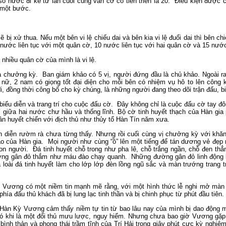
 số nước đi kể từ lần cuối cùng ván cờ có tiến triển là 20. Điều kiện được co
n một bước.
 sẽ bị xử thua. Nếu một bên vi lệ chiếu dai và bên kia vi lệ đuổi dai thì bên c
nước liên tục với một quân cờ, 10 nước liên tục với hai quân cờ và 15 nước
 nhiều quân cờ của mình là vi lệ.
là chưởng kỳ. Ban giám khảo có 5 vị, người đứng đầu là chủ khảo. Ngoài r
 nữ, 2 nam có giọng tốt đại diện cho mỗi bên có nhiệm vụ hô to lên công
, đồng thời công bố cho kỳ chúng, là những người đang theo dõi trận đấu, 
 biểu diễn và trang trí cho cuộc đấu cờ. Đây không chỉ là cuộc đấu cờ tay 
 giữa hai nước chư hầu và thống lĩnh. Bộ cờ tinh huyết thạch của Hàn gia 
uân huyết chiến với địch thủ như thủy tổ Hàn Tín năm xưa.
h diễn rườm rà chưa từng thấy. Nhưng rồi cuối cùng vị chưởng kỳ với khăn c
ảo của Hàn gia. Mọi người như cùng “ồ” lên một tiếng để tán dương vẻ đẹp
on người. Đá tinh huyết chỗ trong như pha lê, chỗ trắng ngần, chỗ đen thẳ
ờng gân đỏ thắm như máu đào chạy quanh. Những đường gân đỏ linh động bi
loài đá tinh huyết làm cho lớp lớp đèn lồng ngũ sắc và màn trướng trang t
 Vương có một niềm tin mạnh mẽ rằng, với một hình thức lễ nghi mở màn t
phía đấu thủ khách đã bị lung lạc tinh thần và bị chinh phục từ phút đầu tiên.
y, Hàn Kỳ Vương cảm thấy niềm tự tin từ bao lâu nay của mình bị dao độn
 có khi là một đối thủ mưu lược, nguy hiểm. Nhưng chưa bao giờ Vương gặp
bình thản và phong thái trầm tĩnh của Trí Hải trong giây phút cực kỳ nghi