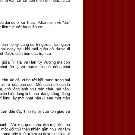
i là ván cờ có tiến triển khi hoặc là có
hiếu dai sẽ bị xử thua. Khái niệm về “dai”
 liên tục với ba quân cờ.
a ban hộ kỳ cũng có 6 người. Hai người
 khai ngay sau khi mỗi quân cờ được di
biết được diễn tiến của trận cờ.
đôi giữa Trí Hải và Hàn Kỳ Vương mà còn
phải tồn tại và mục đích cuối cùng phải
hít áo dài cũng tới hồi trang trọng hai
 rực rỡ của bàn cờ. Mỗi quân cờ quả là
m, chỗ lóng lánh như trân châu mã não.
ến hiện lung linh như đang sống, đang
rí lộng lẫy mờ nhạt hẳn đi sau một màn
rận đấu đầy tính kỳ bí của tôn giáo và
g mạnh. Vương quen chờ đợi một đối thủ
 một đối thủ thản nhiên gần như vô tâm
êm trọng nầy khó ai lường được những gì