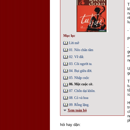
T
k
n
n
l
-
Mục lục
P
Lời mở
-
01. Nẻo chân tâm
g
m
02. Về đất.
n
03. Cõi người ta.
U
04. Bụi giữa đời.
g
05. Nhập cuộc
T
06. Một cuộc cờ.
t
t
07. Chốn dại khôn.
í
08. Cỏ và hoa
H
09. Rỗng lặng.
t
Xem toàn bộ
c
n
p
hỏi hay dặn: