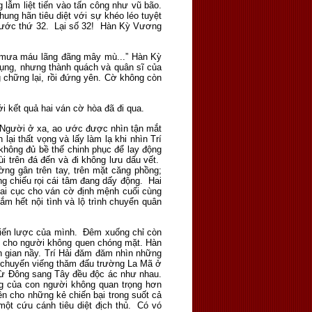
lẫm liệt tiến vào tấn công như vũ bão.
ung hãn tiêu diệt với sự khéo léo tuyệt
n nước thứ 32. Lại số 32! Hàn Kỳ Vương
nh mưa máu lãng đãng mây mù...” Hàn Kỳ
 dụng, nhưng thành quách và quân sĩ của
ng chững lại, rồi đứng yên. Cờ không còn
ới kết quả hai ván cờ hòa đã đi qua.
. Người ở xa, ao ước được nhìn tận mắt
ại thất vọng và lấy làm lạ khi nhìn Trí
không đủ bề thế chinh phục để lay động
i trên đá đến và đi không lưu dấu vết.
ng gân trên tay, trên mặt căng phồng;
g chiếu rọi cái tâm đang dấy động. Hai
hai cục cho ván cờ định mệnh cuối cùng
ắm hết nội tình và lộ trình chuyển quân
chiến lược của mình. Đêm xuống chỉ còn
àm cho người không quen chóng mặt. Hàn
n gian nầy. Trí Hải đăm đăm nhìn những
g chuyến viếng thăm đấu trường La Mã ở
từ Đông sang Tây đều độc ác như nhau.
g của con người không quan trọng hơn
ên cho những kẻ chiến bại trong suốt cả
một cứu cánh tiêu diệt địch thủ. Có vó