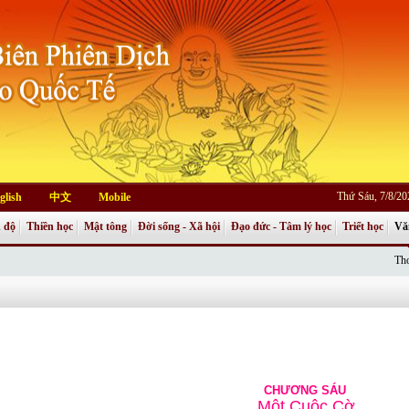
Thứ Sáu, 7/8/2
glish
中文
Mobile
 độ
Thiền học
Mật tông
Đời sống - Xã hội
Đạo đức - Tâm lý học
Triết học
Vă
Thơ
CHƯƠNG SÁU
Một Cuộc Cờ