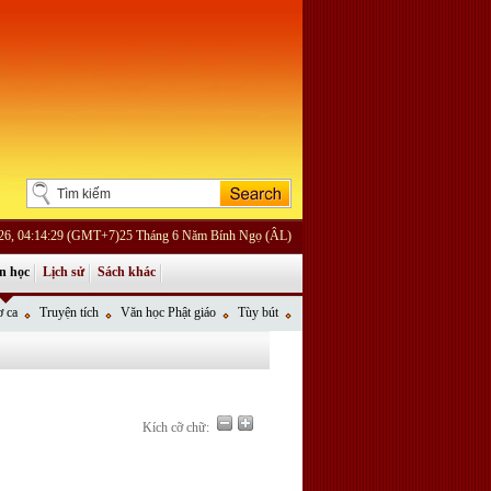
026, 04:14:29 (GMT+7)25 Tháng 6 Năm Bính Ngọ (ÂL)
n học
Lịch sử
Sách khác
 ca
Truyện tích
Văn học Phật giáo
Tùy bút
Kích cỡ chữ: