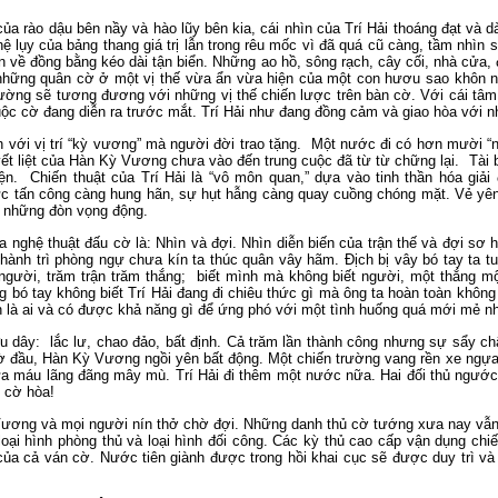
của rào dậu bên nầy và hào lũy bên kia, cái nhìn của Trí Hải thoáng đạt và 
 lụy của bảng thang giá trị lẫn trong rêu mốc vì đã quá cũ càng, tầm nhìn 
về đồng bằng kéo dài tận biển. Những ao hồ, sông rạch, cây cối, nhà cửa, đề
hững quân cờ ở một vị thế vừa ẩn vừa hiện của một con hươu sao khôn ngo
hường sẽ tương đương với những vị thế chiến lược trên bàn cờ. Với cái tâm 
cuộc cờ đang diễn ra trước mắt. Trí Hải như đang đồng cảm và giao hòa với 
 với vị trí “kỳ vương” mà người đời trao tặng. Một nước đi có hơn mười 
uyết liệt của Hàn Kỳ Vương chưa vào đến trung cuộc đã từ từ chững lại. Tà
ện. Chiến thuật của Trí Hải là “vô môn quan,” dựa vào tinh thần hóa giả
tấn công càng hung hãn, sự hụt hẫng càng quay cuồng chóng mặt. Vẻ yên ắn
ho những đòn vọng động.
nghệ thuật đấu cờ là: Nhìn và đợi. Nhìn diễn biến của trận thế và đợi sơ 
 Thành trì phòng ngự chưa kín ta thúc quân vây hãm. Địch bị vây bó tay ta t
gười, trăm trận trăm thắng; biết mình mà không biết người, một thắng mộ
g bó tay không biết Trí Hải đang đi chiêu thức gì mà ông ta hoàn toàn khô
là ai và có được khả năng gì để ứng phó với một tình huống quá mới mẻ n
dây: lắc lư, chao đảo, bất định. Cả trăm lần thành công nhưng sự sẩy chân 
 đầu, Hàn Kỳ Vương ngồi yên bất động. Một chiến trường vang rền xe ngựa 
mưa máu lãng đãng mây mù. Trí Hải đi thêm một nước nữa. Hai đối thủ ngướ
 cờ hòa!
 Vương và mọi người nín thở chờ đợi. Những danh thủ cờ tướng xưa nay vẫn 
, loại hình phòng thủ và loại hình đối công. Các kỳ thủ cao cấp vận dụng c
 của cả ván cờ. Nước tiên giành được trong hồi khai cục sẽ được duy trì và 