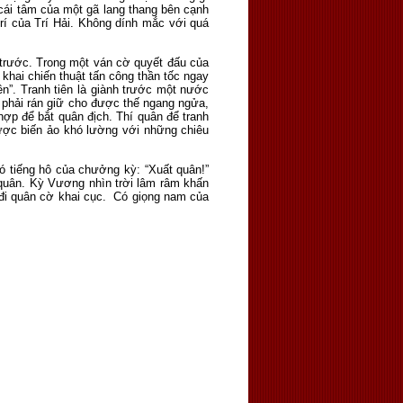
 cái tâm của một gã lang thang bên cạnh
rí của Trí Hải. Không dính mắc với quá
 trước. Trong một ván cờ quyết đấu của
khai chiến thuật tấn công thần tốc ngay
ên”. Tranh tiên là giành trước một nước
là phải rán giữ cho được thế ngang ngửa,
hợp để bắt quân địch. Thí quân để tranh
lược biến ảo khó lường với những chiêu
 Có tiếng hô của chưởng kỳ: “Xuất quân!”
 quân. Kỳ Vương nhìn trời lâm râm khấn
 đi quân cờ khai cục. Có giọng nam của