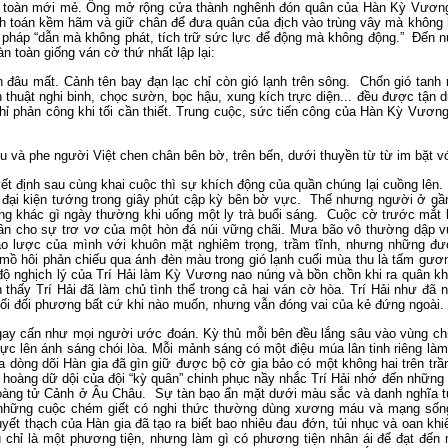
àn toàn mới mẻ. Ông mở rộng cửa thành nghênh đón quân của Hàn Kỳ Vương 
nh toán kềm hãm và giữ chân để đưa quân của địch vào trùng vây mà không h
inh pháp “dẫn mà không phát, tích trữ sức lực để động mà không động.” Đế
n toàn giống ván cờ thứ nhất lập lại:
n đâu mất. Cảnh tên bay đạn lạc chỉ còn gió lạnh trên sông. Chốn gió ta
 thuật nghi binh, chọc sườn, bọc hậu, xung kích trực diện... đều được tận
, chỉ phản công khi tối cần thiết. Trung cuộc, sức tiến công của Hàn Kỳ Vươ
u và phe người Việt chen chân bên bờ, trên bến, dưới thuyền từ từ im bặt v
ết định sau cùng khai cuộc thì sự khích động của quần chúng lại cuồng lên
đại kiện tướng trong giây phút cập kỳ bên bờ vực. Thế nhưng người ở gần l
ẳng khác gì ngày thường khi uống một ly trà buổi sáng. Cuộc cờ trước mắt 
hân cho sự trơ vơ của một hòn đá núi vững chãi. Mưa bão vô thường dập vù
o lược của mình với khuôn mặt nghiêm trọng, trầm tĩnh, nhưng những đườ
mồ hôi phản chiếu qua ánh đèn màu trong gió lạnh cuối mùa thu là tấm gươn
độ nghịch lý của Trí Hải làm Kỳ Vương nao núng và bồn chồn khi ra quân k
thấy Trí Hải đã làm chủ tình thế trong cả hai ván cờ hòa. Trí Hải như đã n
 lối đối phương bất cứ khi nào muốn, nhưng vẫn đóng vai của kẻ đứng ngoài.
à gay cấn như mọi người ước đoán. Kỳ thủ mỗi bên đều lắng sâu vào vùng 
c lên ánh sáng chói lòa. Mỗi mảnh sáng có một điệu múa lân tinh riêng l
dòng dõi Hàn gia đã gìn giữ được bộ cờ gia bảo có một không hai trên trầ
hoàng dữ dội của đội “kỳ quân” chinh phục nầy nhắc Trí Hải nhớ đến nhữn
oàng tử Cảnh ở Âu Châu. Sự tàn bạo ẩn mặt dưới màu sắc và danh nghĩa 
 những cuộc chém giết có nghi thức thường dùng xương máu và mạng sốn
yết thạch của Hàn gia đã tạo ra biết bao nhiêu đau đớn, tủi nhục và oan khi
ù chỉ là một phương tiện, nhưng làm gì có phương tiện nhân ái để đạt đến 