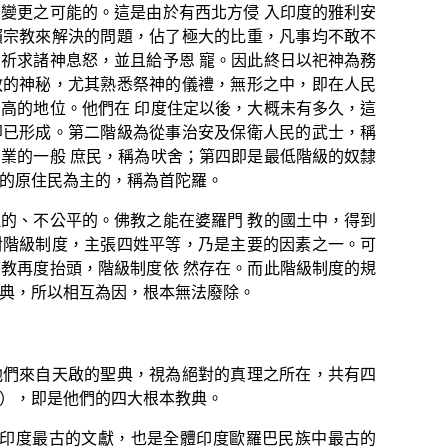
無變更之可能的。這是由於有西北方侵
入印度的雅利安
賴宗教來解決的問題，佔了極大的比重，凡事均不敢不
，祈求諸神息怒，並且給予恩
寵。因此終日以祀神為務
教的神
秘，尤其熟悉祭神的儀禮，無形之中，即在人民
崇高的地位。他們在
印度住定以後，大概未有多久，這
即已形成。第二階級為從事治安及保衛人民的武士，稱
商業的一般
庶民，稱為吠舍；第四即是最低階級的奴隸
的原住民為主的，稱為首陀羅。
的、不公平的。佛教之能在婆羅門
教的國土中，得到
對階級制度，主張四姓平等，乃是主要的因素之一。可
度教再度抬頭，階級制度依
然存在。而此階級制度的規
典，所以相互為因，根本無法廢除。
們來自天
啟的聖典，視為絕對的真理之所在，共有四
），即是他們的四大根本教典。
印度最古的文獻，也是全體印度歐羅巴民族中最古的