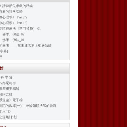
！請聽胎兒求救的呼喚
必看的科学实验
心理學》 Part 2/2
心理學》 Part 1/2
點睛禪療法（慧门禅师）-01
、佛學、佛法_02
、佛學、佛法_01
問無明 —— 當李連杰遇上聖嚴法師
字幕)
经
書館
 科 學 論
四部尼柯耶
達摩概要精解
雜阿含經
淨道論》電子檔
佛陀的教導(一) ---兼論印順法師的詮釋
学入门》
悲道场忏法》