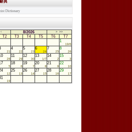
學辭典
ist Dictionary
8/2026
<
>
>>
T2
T3
T4
T5
T6
T7
1
19/6
3
4
5
6
7
8
21
22
23
24
25
26
10
11
12
13
14
15
28
29
30
1/7
2
3
17
18
19
20
21
22
5
6
7
8
9
10
24
25
26
27
28
29
12
13
14
15
16
17
31
19