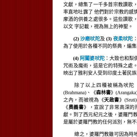
文獻，總集了一千多首宗教讚歌
率直地吐露了
他們對於宗教的感
摩酒的供養之處很多。這些讚歌
以文
字記載，視為無上的神聖。
(2)
沙磨吠陀
及
(3)
夜柔吠陀
為了使用於各種不同的祭典，編集
(4)
阿闥婆吠陀
：大致也和梨
咒術及魔術，這是它的特殊之處
映出了雅利安人受到印度土著民族
除了以上四種被稱為吠陀
(Brahmana)
、《
森林書
》
(Arangaka
內，而被視
之
為《
天啟書
》
(Sruti)
說了
《
奧義書
》，宣
非常高深的
獻。到了西元紀元之後，婆羅門
是屬於婆羅門
教的任何派別，無不
總之，婆羅門教雖可因為時地