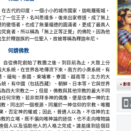
古代的印度，一個小小的城市國家，迦毗羅衛城，
生了一位王子，名叫悉達多，後來出家修道，成了無上
慧的徹悟者，也成了無量福德的圓滿者，更成了最高人
的究竟者，所以稱為「無上正等正覺」的佛陀。因為他
出生於釋迦族的一位聖人，故被尊稱為釋迦牟尼。
何謂佛教
自從佛陀創始了教團之後，到目前為止，大致上分
兩大系統，在世界各地傳流下來。南方的小乘系統，有
蘭、緬甸、泰國、柬埔寨、寮國、越南等；北方的大
系統，有中國（包括西藏）、朝鮮、日本等。它與世界
» 影音
稱為四大宗教之一；但是，佛教與其他宗教的最大不同
論任何宗教，若非崇拜多神的偶像，便是信奉一神的主
回教，同出於一個根源，同屬於一神信仰的宗教。唯獨
果，否定神的權威；因此，普通人以為，不信神的主
佛教的立場，既不偏向唯神論的迷信，也不走向唯物論
進個人以及協助他人的人格之完成。誰能達到這個目