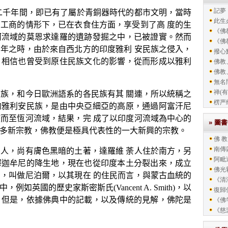
記夢
千年間，即已有了屬於青銅器時代的都市文明，當時
此生
營工商的情形下，已在衣食住方面，享受到了高
度的生
《佛教
河流域的莫恩求達羅的遺跡發掘之中，已被證實。然而
《佛教
百年之時，由於來自西北方的印度雅利
安民族之侵入，
撥心
，相信也曾受到原住民族文化的影響，從而形成以雅利
佛教
佛教
無名
禅(有
族，和今日歐洲語系的各民族有其
關連，所以統稱之
楞严
的雅利安民族，是由中央亞細亞的高原，通過阿富汗尼
侵而至恆河流域，結果，完
成了以印度河流域為中心的
» 圖
多新宗教，佛教便是極具代表性的一大新興的宗教。
佛 教
南傳
人，尚有膚色黑暗的土著，達羅維
荼人住於南方，另
阿毗
釋迦牟尼的降生地，現在也從印度本土分裂出來，成立
佛光
國，叫做尼泊爾，以其現在
的住民而言，與蒙古血統的
《清
中，例如英國的歷史家斯密斯氏
(Vancent A. Smith)
，以
復歸
，但是，依據佛典中的記載，以及傳統的見解，佛陀是
《佛
《慈