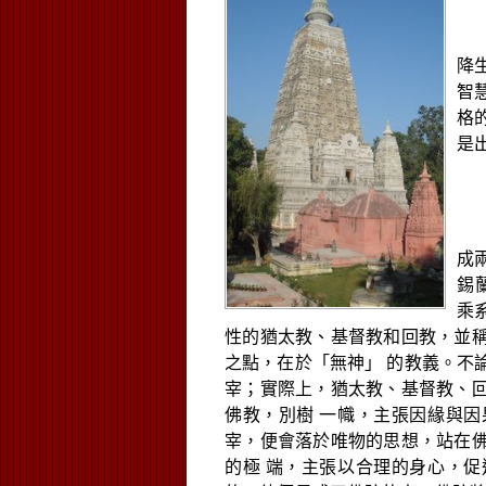
在
降
智
格
是
成
錫
乘
性的猶太教、基督教和回教，並
之點，在於「無神」
的教義。不
宰；實際上，猶太教、基督教、
佛教，別樹
一幟，主張因緣與因
宰，便會落於唯物的思想，站在
的極
端，主張以合理的身心，促