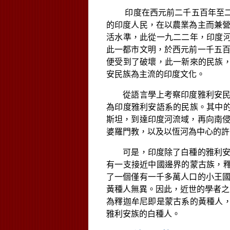
印度在西元前二千五百年至二
的印度人民，在以農業為主而兼
活水準，此從一九二二年，印度
此一都市文明，於西元前一千五
便受到了破壞，此一新來的民族
安民族為主流的印度文化。
從語言學上考察印度雅利安民
為印度雅利安語系的民族。其中
斯坦，到達印度河流域，再向南
婆羅門教，以及以恆河為中心的許
可是，印度除了白種的雅利安
有一支接近中國邊界的蒙古族，
了一個僅有一千多萬人口的小王
黃種人無異。因此，近世的學者之
為釋迦牟尼即是蒙古系的黃種人
雅利安族的白種人。