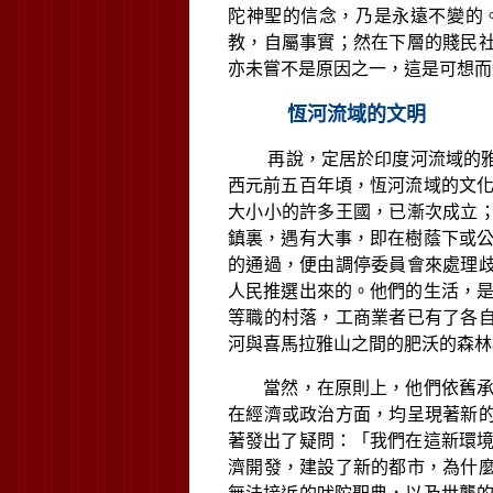
陀神聖的信念，乃是永遠不變的
教，自屬事實；然在下層的賤民
亦未嘗不是原因之一，這是可想而
恆河流域的文明
說，定居於
再
印度河流域的
西元前五百年頃，恆河流域的文
大小小的許多王國，已漸次成立
鎮裏，遇有大事，即在樹蔭下或
的通過，便由調停委員會來處理
人民推選出來的。他們的生活，
等職的村落，工商業者已有了各
河與喜馬拉雅山之間的肥沃的森林
當然，在原則上，他們依舊承
在經濟或政治方面，均呈現著新
著發出了疑問：「我們在這新環
濟開發，建設了新的都市，為什