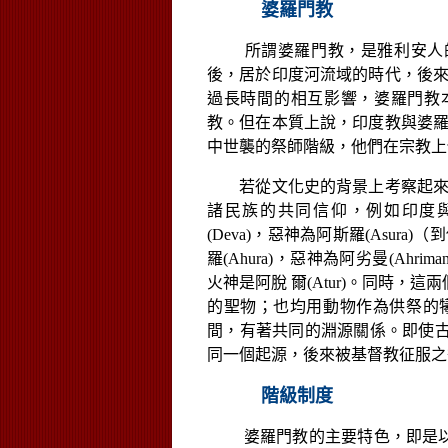
婆羅門教
所謂婆羅門教，是雅利安人
後，居於印度河流域的時代，後
過長時間的相互影響，婆羅門教
說，印度
教。但在本質上
教與婆
中世襲的祭師階級，他們在宗教上
若從文化史的背景上考察起來
諸民族的共同信仰，例如印度
(Deva)
，惡神為阿斯羅
(Asura)
（到
羅
(Ahura)
，惡神為阿劣曼
(Ahriman
脫
火神是阿
爾
(Atur)
。同時，這兩
的聖物；也均用動物作為供祭的
間，有著共同的淵源關係。即使
同一個起源，後來被基督教征服之
階級制度
婆羅門教的主要特色，即是以