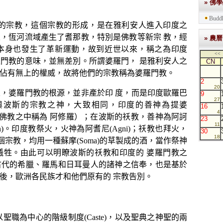
» 佛
Buddh
的宗教，這個宗教的形成，是在雅利安人進入印度之
來，恆河流域
產生了耆那教，特別是佛教等新宗
教，經
» 農曆
本身也發生了革新運動，故到近世以來，稱之為印度
<<
羅門教的意味，並無差別。所謂婆羅門，
是雅利安人之
CN
佔有無上的權威，故將他們的宗教稱為婆羅門教。
2
20
，婆羅門教的根源，並非
產於印
度，而是印度歐羅巴
9
27
與波斯的宗教之神，大致相同，印度的善神為提婆
16
4
佛教之中稱為
阿修羅）；在波斯的祅教，善神為阿訶
23
11
)
。印度教祭火，火神為阿耆尼
(Agni)
；祅教也拜火，
30
18
個宗教，均用一種蘇摩
(Soma)
的草製成的酒，當作祭神
犧牲。由此可以明瞭波斯的祅教和印度的
婆羅門教之
古代的希臘、羅馬和日耳曼人的諸神之信奉，也是基於
後，歐洲各民族才和他們原有的
宗教告別。
聖職為中心的階級制度
(Caste)
，以及聖典之神聖的兩