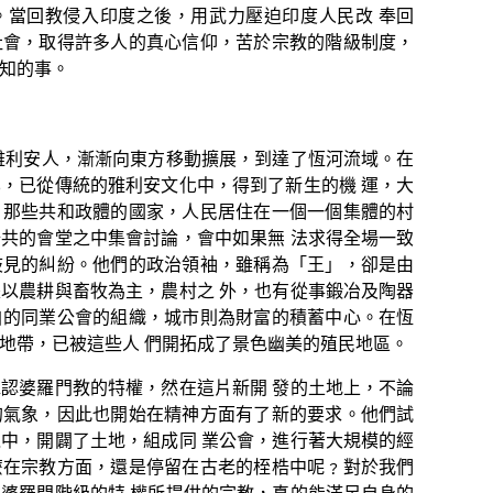
。當回教侵入印度之後，用武力壓迫印度人民改
奉回
社會，取得許多人的真心信仰，苦於宗教的階級制度，
知的事。
雅利安人，漸漸向東方移動擴展，到達了恆河流域。在
化，已從傳統的雅利安文化中，得到了新生的機
運，大
；那些共和政體的國家，人民居住在一個一個集體的村
公共的會堂之中集會討論，會中如果無
法求得全場一致
歧見的糾紛。他們的政治領袖，雖稱為「王」，卻是由
是以農耕與畜牧為主，農村之
外，也有從事鍛冶及陶器
自的同業公會的組織，城市則為財富的積蓄中心。在恆
地帶，已被這些人
們開拓成了景色幽美的殖民地區。
認婆羅門教的特權，然在這片新開
發的土地上，不論
的氣象，因此也開始在精神方面有了新的要求。他們試
境中，開闢了土地，組成同
業公會，進行著大規模的經
麼在宗教方面，還是停留在古老的桎梏中呢
﹖對於我們