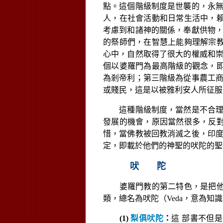
點。這個階級制度是世襲的，永
人，在社會活動和日常生活中，
考慮到和諸神的關係，奉獻供物
的祭師們，在智慧上能
夠理解宗
心中，自然取得了很大的權威和
個以婆羅門為最高階級的觀念，
為
剎帝利；第三階級為從事農工
或賤民，這是以被雅利安人所征服
這種階級制度，當然是不合理
發展的機會，原因當然很多，反
惜，當佛教被回教消滅之後，印
定，即載於他們的神聖的吠陀的聖
吠 陀
婆羅門教的第二特色，是把他
類，總名為吠陀（
Veda
，意為知識
(1)
梨俱吠陀
：
這
部書不但是