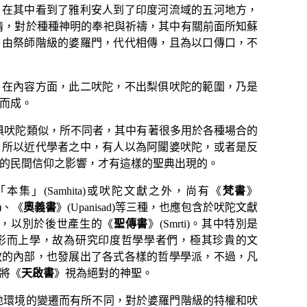
，在其中看到了雅利安人到了印度河流域的五河地方，
情，對於種種神明的奉祀與祈禱，其中有關前面所知蘇
，由祭師階級的婆羅門，代代相傳，且為以口傳口，不
內容方面，此二吠陀，不出梨俱吠陀的範圍，乃是
：在
而成。
俱吠陀類似，所不同者，其中有著很多用於各種場合的
。所以近代學者之中，有人以為阿闥婆吠陀，或者是反
的民間信仰之影響，才有這樣的聖典出現的。
「本集」
(Samhita)
或吠陀文獻之外，尚有《
梵書
》
)
、《
奧義書
》
(Upanisad)
等三種，也應包含於吠陀文獻
，以別於後世
產生的《
聖傳書
》
(Smrti)
。其中特別是
形而上學，故為研究印度哲學學者們，極其珍貴的文
內部，也發展出了各式各樣的哲學學派，不過，凡
教的
將《
天啟書
》視為
絕對的神聖。
環境的變遷而有所不同，對於婆羅門階級的特權和吠