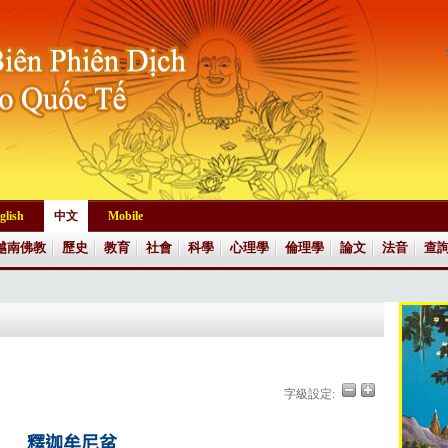
glish
中文
Mobile
越南佛教
歷史
教育
社會
科學
心理學
倫理學
論文
法音
查
字級設定:
釋迦牟尼
蚠