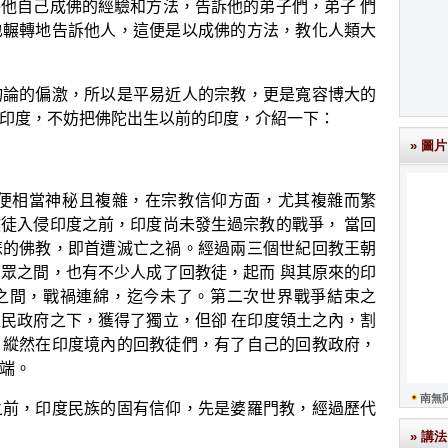
將他自己成佛的經驗和方法，告訴他的弟子們，弟子
們
也輾轉地告訴他人，這便是以成佛的方法，教化人類大
的偏激，所以是平易近人的宗教，更是寬容博大的
印度，不妨把佛陀出生以前的印度，介紹一下：
» 圖片
便相當神秘且複雜，在宗教信仰方面，尤其複雜而繁
教徒入侵印度之前，印度尚未發生過宗教的戰爭，
當回
悲的佛教，即首遭滅亡之禍。經過兩三個世紀回教王朝
民眾之間，也有不少人成了回教徒，起而
與其原來的印
之間，戰禍連綿，迄今未了。第二次世界戰爭結束之
內，割
殖民政府之下，獲得了獨立，但卻
在印度領土之
內的回
，縱然在印度境
教徒們，有了自己的回教政府，
端。
南無
，印度民族的固有信仰，先是婆羅門教，經過歷代
» 講法