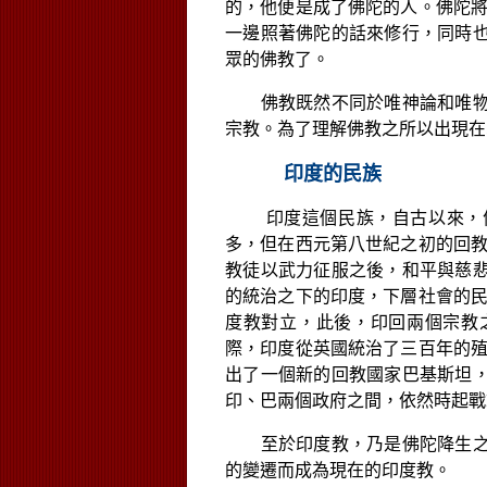
的，他便是成了佛陀的人。佛陀
一邊照著佛陀的話來修行，同時
眾的佛教了。
佛教既然不同於唯神論和唯物論
宗教。為了理解佛教之所以出現在
印度的民族
印度這個民族，自古以來，
多，但在西元第八世紀之初的回
教徒以武力征服之後，和平與慈
的統治之下的印度，下層社會的
度教對立，此後，印回兩個宗教
際，印度從英國統治了三百年的
出了一個新的回
教國家巴基斯坦
印、巴兩個政府之間，依然時起戰
至於印度教，乃是佛陀降生之前
的變遷而成為現在的印度教。