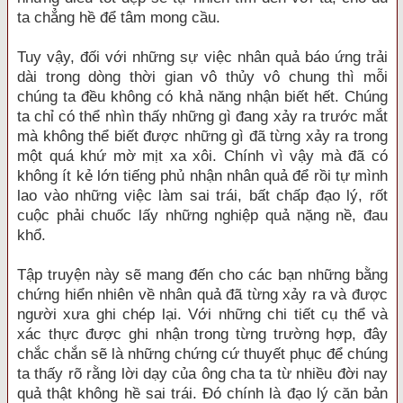
ta chẳng hề để tâm mong cầu.
Tuy vậy, đối với những sự việc nhân quả báo ứng trải
dài trong dòng thời gian vô thủy vô chung thì mỗi
chúng ta đều không có khả năng nhận biết hết. Chúng
ta chỉ có thể nhìn thấy những gì đang xảy ra trước mắt
mà không thể biết được những gì đã từng xảy ra trong
một quá khứ mờ mịt xa xôi. Chính vì vậy mà đã có
không ít kẻ lớn tiếng phủ nhận nhân quả để rồi tự mình
lao vào những việc làm sai trái, bất chấp đạo lý, rốt
cuộc phải chuốc lấy những nghiệp quả nặng nề, đau
khổ.
Tập truyện này sẽ mang đến cho các bạn những bằng
chứng hiển nhiên về nhân quả đã từng xảy ra và được
người xưa ghi chép lại. Với những chi tiết cụ thể và
xác thực được ghi nhận trong từng trường hợp, đây
chắc chắn sẽ là những chứng cứ thuyết phục để chúng
ta thấy rõ rằng lời dạy của ông cha ta từ nhiều đời nay
quả thật không hề sai trái. Đó chính là đạo lý căn bản