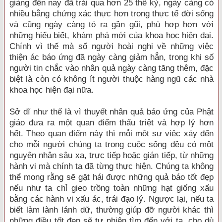
giảng đến nay đã trải qua hơn 25 thế kỷ, ngày càng có
nhiều bằng chứng xác thực hơn trong thực tế đời sống
và cũng ngày càng tỏ ra gần gũi, phù hợp hơn với
những hiểu biết, khám phá mới của khoa học hiện đại.
Chính vì thế mà số người hoài nghi về những việc
thiện ác báo ứng đã ngày càng giảm hẳn, trong khi số
người tin chắc vào nhân quả ngày càng tăng thêm, đặc
biệt là còn có không ít người thuộc hàng ngũ các nhà
khoa học hiện đại nữa.
Sở dĩ như thế là vì thuyết nhân quả báo ứng của Phật
giáo đưa ra một quan điểm thấu triệt và hợp lý hơn
hết. Theo quan điểm này thì mỗi một sự việc xảy đến
cho mỗi người chúng ta trong cuộc sống đều có một
nguyên nhân sâu xa, trực tiếp hoặc gián tiếp, từ những
hành vi mà chính ta đã từng thực hiện. Chúng ta không
thể mong rằng sẽ gặt hái được những quả báo tốt đẹp
nếu như ta chỉ gieo trồng toàn những hạt giống xấu
bằng các hành vi xấu ác, trái đạo lý. Ngược lại, nếu ta
biết làm lành lánh dữ, thường giúp đỡ người khác thì
những điều tốt đẹp sẽ tự nhiên tìm đến với ta, cho dù