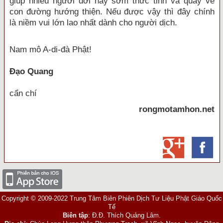
giúp nhiều người đời nay sớm thức tỉnh và quay về
con đường hướng thiện. Nếu được vậy thì đây chính
là niềm vui lớn lao nhất dành cho người dịch.
Nam mô A-di-đà Phật!
Đạo Quang
cẩn chí
rongmotamhon.net
Copyright © 2009-2022 Trung Tâm Biên Phiên Dịch Tư Liệu Phật Giáo Quốc
Tế
Biên tập
: Đ.Đ. Thích Quảng Lâm.