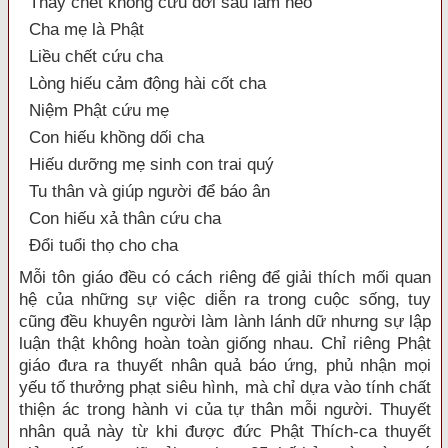
Thấy chết không cứu đời sau làm heo
Cha mẹ là Phật
Liều chết cứu cha
Lòng hiếu cảm động hài cốt cha
Niệm Phật cứu mẹ
Con hiếu khồng dối cha
Hiếu dưỡng mẹ sinh con trai quý
Tu thân và giúp người để báo ân
Con hiếu xả thân cứu cha
Đổi tuổi thọ cho cha
Mỗi tôn giáo đều có cách riêng để giải thích mối quan
hệ của những sự việc diễn ra trong cuộc sống, tuy
cũng đều khuyên người làm lành lánh dữ nhưng sự lập
luận thật không hoàn toàn giống nhau. Chỉ riêng Phật
giáo đưa ra thuyết nhân quả báo ứng, phủ nhận mọi
yếu tố thưởng phạt siêu hình, mà chỉ dựa vào tính chất
thiện ác trong hành vi của tự thân mỗi người. Thuyết
nhân quả này từ khi được đức Phật Thích-ca thuyết