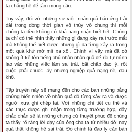
ta chẳng hề để tâm mong cầu.
Tuy vậy, đối với những sự việc nhân quả báo ứng trải
dài trong dòng thời gian vô thủy vô chung thì mỗi
chúng ta đều không có khả năng nhận biết hết. Chúng
ta chỉ có thể nhìn thấy những gì đang xảy ra trước mắt
mà không thể biết được những gì đã từng xảy ra trong
một quá khứ mờ mịt xa xôi. Chính vì vậy mà đã có
không ít kẻ lớn tiếng phủ nhận nhân quả để rồi tự mình
lao vào những việc làm sai trái, bất chấp đạo lý, rốt
cuộc phải chuốc lấy những nghiệp quả nặng nề, đau
khổ.
Tập truyện này sẽ mang đến cho các bạn những bằng
chứng hiển nhiên về nhân quả đã từng xảy ra và được
người xưa ghi chép lại. Với những chi tiết cụ thể và
xác thực được ghi nhận trong từng trường hợp, đây
chắc chắn sẽ là những chứng cứ thuyết phục để chúng
ta thấy rõ rằng lời dạy của ông cha ta từ nhiều đời nay
quả thật không hề sai trái. Đó chính là đạo lý căn bản