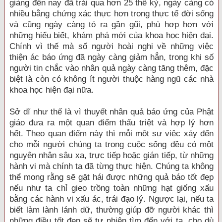
giảng đến nay đã trải qua hơn 25 thế kỷ, ngày càng có
nhiều bằng chứng xác thực hơn trong thực tế đời sống
và cũng ngày càng tỏ ra gần gũi, phù hợp hơn với
những hiểu biết, khám phá mới của khoa học hiện đại.
Chính vì thế mà số người hoài nghi về những việc
thiện ác báo ứng đã ngày càng giảm hẳn, trong khi số
người tin chắc vào nhân quả ngày càng tăng thêm, đặc
biệt là còn có không ít người thuộc hàng ngũ các nhà
khoa học hiện đại nữa.
Sở dĩ như thế là vì thuyết nhân quả báo ứng của Phật
giáo đưa ra một quan điểm thấu triệt và hợp lý hơn
hết. Theo quan điểm này thì mỗi một sự việc xảy đến
cho mỗi người chúng ta trong cuộc sống đều có một
nguyên nhân sâu xa, trực tiếp hoặc gián tiếp, từ những
hành vi mà chính ta đã từng thực hiện. Chúng ta không
thể mong rằng sẽ gặt hái được những quả báo tốt đẹp
nếu như ta chỉ gieo trồng toàn những hạt giống xấu
bằng các hành vi xấu ác, trái đạo lý. Ngược lại, nếu ta
biết làm lành lánh dữ, thường giúp đỡ người khác thì
những điều tốt đẹp sẽ tự nhiên tìm đến với ta, cho dù