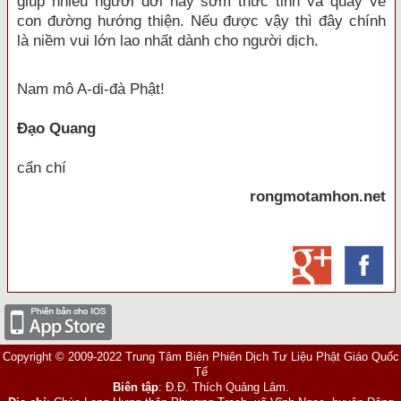
giúp nhiều người đời nay sớm thức tỉnh và quay về
con đường hướng thiện. Nếu được vậy thì đây chính
là niềm vui lớn lao nhất dành cho người dịch.
Nam mô A-di-đà Phật!
Đạo Quang
cẩn chí
rongmotamhon.net
Copyright © 2009-2022 Trung Tâm Biên Phiên Dịch Tư Liệu Phật Giáo Quốc
Tế
Biên tập
: Đ.Đ. Thích Quảng Lâm.