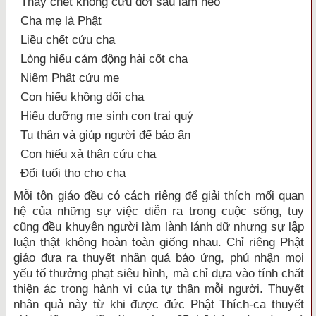
Thấy chết không cứu đời sau làm heo
Cha mẹ là Phật
Liều chết cứu cha
Lòng hiếu cảm động hài cốt cha
Niệm Phật cứu mẹ
Con hiếu khồng dối cha
Hiếu dưỡng mẹ sinh con trai quý
Tu thân và giúp người để báo ân
Con hiếu xả thân cứu cha
Đổi tuổi thọ cho cha
Mỗi tôn giáo đều có cách riêng để giải thích mối quan
hệ của những sự việc diễn ra trong cuộc sống, tuy
cũng đều khuyên người làm lành lánh dữ nhưng sự lập
luận thật không hoàn toàn giống nhau. Chỉ riêng Phật
giáo đưa ra thuyết nhân quả báo ứng, phủ nhận mọi
yếu tố thưởng phạt siêu hình, mà chỉ dựa vào tính chất
thiện ác trong hành vi của tự thân mỗi người. Thuyết
nhân quả này từ khi được đức Phật Thích-ca thuyết