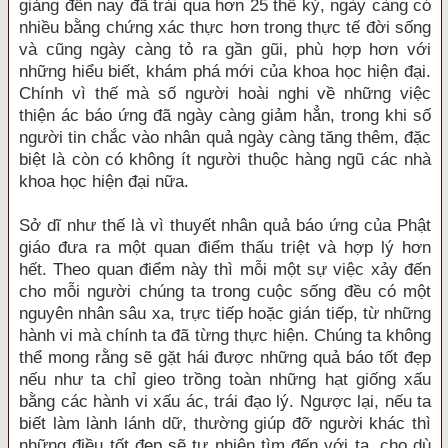
giảng đến nay đã trải qua hơn 25 thế kỷ, ngày càng có
nhiều bằng chứng xác thực hơn trong thực tế đời sống
và cũng ngày càng tỏ ra gần gũi, phù hợp hơn với
những hiểu biết, khám phá mới của khoa học hiện đại.
Chính vì thế mà số người hoài nghi về những việc
thiện ác báo ứng đã ngày càng giảm hẳn, trong khi số
người tin chắc vào nhân quả ngày càng tăng thêm, đặc
biệt là còn có không ít người thuộc hàng ngũ các nhà
khoa học hiện đại nữa.
Sở dĩ như thế là vì thuyết nhân quả báo ứng của Phật
giáo đưa ra một quan điểm thấu triệt và hợp lý hơn
hết. Theo quan điểm này thì mỗi một sự việc xảy đến
cho mỗi người chúng ta trong cuộc sống đều có một
nguyên nhân sâu xa, trực tiếp hoặc gián tiếp, từ những
hành vi mà chính ta đã từng thực hiện. Chúng ta không
thể mong rằng sẽ gặt hái được những quả báo tốt đẹp
nếu như ta chỉ gieo trồng toàn những hạt giống xấu
bằng các hành vi xấu ác, trái đạo lý. Ngược lại, nếu ta
biết làm lành lánh dữ, thường giúp đỡ người khác thì
những điều tốt đẹp sẽ tự nhiên tìm đến với ta, cho dù