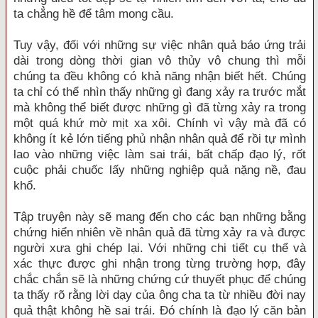
ta chẳng hề để tâm mong cầu.
Tuy vậy, đối với những sự việc nhân quả báo ứng trải
dài trong dòng thời gian vô thủy vô chung thì mỗi
chúng ta đều không có khả năng nhận biết hết. Chúng
ta chỉ có thể nhìn thấy những gì đang xảy ra trước mắt
mà không thể biết được những gì đã từng xảy ra trong
một quá khứ mờ mịt xa xôi. Chính vì vậy mà đã có
không ít kẻ lớn tiếng phủ nhận nhân quả để rồi tự mình
lao vào những việc làm sai trái, bất chấp đạo lý, rốt
cuộc phải chuốc lấy những nghiệp quả nặng nề, đau
khổ.
Tập truyện này sẽ mang đến cho các bạn những bằng
chứng hiển nhiên về nhân quả đã từng xảy ra và được
người xưa ghi chép lại. Với những chi tiết cụ thể và
xác thực được ghi nhận trong từng trường hợp, đây
chắc chắn sẽ là những chứng cứ thuyết phục để chúng
ta thấy rõ rằng lời dạy của ông cha ta từ nhiều đời nay
quả thật không hề sai trái. Đó chính là đạo lý căn bản