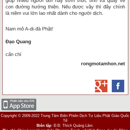
giúp nhiều người đời nay sớm thức tỉnh và quay về
con đường hướng thiện. Nếu được vậy thì đây chính
là niềm vui lớn lao nhất dành cho người dịch.
Nam mô A-di-đà Phật!
Đạo Quang
cẩn chí
rongmotamhon.net
Copyright © 2009-2022 Trung Tâm Biên Phiên Dịch Tư Liệu Phật Giáo Quốc
Tế
Biên tập
: Đ.Đ. Thích Quảng Lâm.