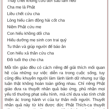
Thấy chết không cứu đời sau làm heo
Cha mẹ là Phật
Liều chết cứu cha
Lòng hiếu cảm động hài cốt cha
Niệm Phật cứu mẹ
Con hiếu khồng dối cha
Hiếu dưỡng mẹ sinh con trai quý
Tu thân và giúp người để báo ân
Con hiếu xả thân cứu cha
Đổi tuổi thọ cho cha
Mỗi tôn giáo đều có cách riêng để giải thích mối quan
hệ của những sự việc diễn ra trong cuộc sống, tuy
cũng đều khuyên người làm lành lánh dữ nhưng sự lập
luận thật không hoàn toàn giống nhau. Chỉ riêng Phật
giáo đưa ra thuyết nhân quả báo ứng, phủ nhận mọi
yếu tố thưởng phạt siêu hình, mà chỉ dựa vào tính chất
thiện ác trong hành vi của tự thân mỗi người. Thuyết
nhân quả này từ khi được đức Phật Thích-ca thuyết