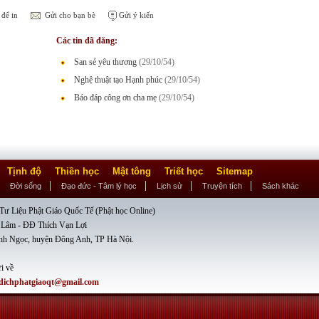
để in
Gửi cho bạn bè
Gửi ý kiến
Các tin đã đăng:
San sẻ yêu thương
(29/10/54)
Nghệ thuật tạo Hạnh phúc
(29/10/54)
Báo đáp công ơn cha mẹ
(29/10/54)
Tịnh độ
Thiền học
Mật tông
Triết học
Sitemap
Đời sống
Đạo đức - Tâm lý học
Lịch sử
Truyện tích
Sách khác
ư Liệu Phật Giáo Quốc Tế (Phật học Online)
 Lâm - ĐĐ Thích Vạn Lợi
nh Ngọc, huyện Đông Anh, TP Hà Nội.
i về
dichphatgiaoqt@gmail.com