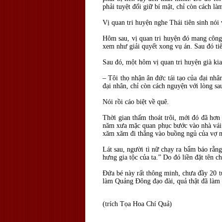
phải tuyệt đối giữ bí mật, chỉ còn cách là
Vị quan tri huyện nghe Thái tiên sinh nói
Hôm sau, vị quan tri huyện đó mang công v
xem như giải quyết xong vụ án. Sau đó tiê
Sau đó, một hôm vị quan tri huyện già kia
– Tôi thọ nhận ân đức tái tạo của đại nhâ
đại nhân, chỉ còn cách nguyện với lòng sau
Nói rồi cáo biệt về quê.
Thời gian thấm thoát trôi, mới đó đã hơn
năm xưa mặc quan phục bước vào nhà vái ch
xăm xăm đi thẳng vào buồng ngủ của vợ mìn
Lát sau, người tì nữ chạy ra bẩm báo rằng
hưng gia tộc của ta.” Do đó liền đặt tên c
Đứa bé này rất thông minh, chưa đầy 20 t
làm Quảng Đông đạo đài, quả thật đã làm 
(trích Tọa Hoa Chí Quả)