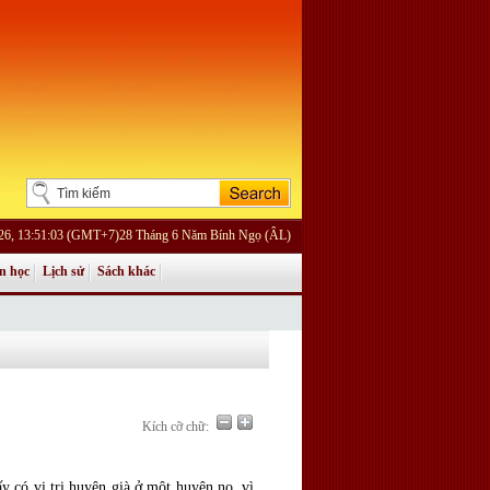
026, 13:51:03 (GMT+7)28 Tháng 6 Năm Bính Ngọ (ÂL)
n học
Lịch sử
Sách khác
Kích cỡ chữ:
y có vị tri huyện già ở một huyện nọ, vì