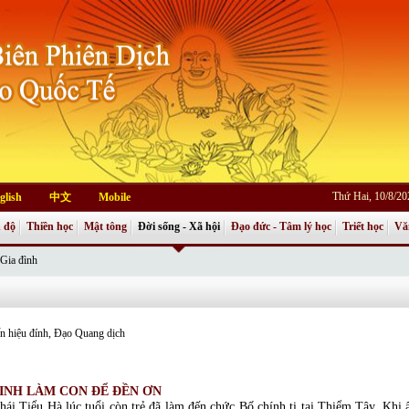
Thứ Hai, 10/8/2
glish
中文
Mobile
 độ
Thiền học
Mật tông
Đời sống - Xã hội
Đạo đức - Tâm lý học
Triết học
Vă
Gia đình
 hiệu đính, Đạo Quang dịch
INH LÀM CON ĐỂ ĐỀN ƠN
hái Tiểu Hà lúc tuổi còn trẻ đã làm đến chức Bố chính ti tại Thiểm Tây. Khi ấ