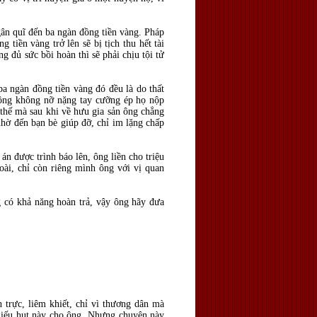
ngân quĩ đến ba ngàn đồng tiền vàng. Pháp
tiền vàng trở lên sẽ bị tịch thu hết tài
g đủ sức bồi hoàn thì sẽ phải chịu tội tử
ba ngàn đồng tiền vàng đó đều là do thất
 ông không nỡ nặng tay cưỡng ép họ nộp
thế mà sau khi về hưu gia sản ông chẳng
nhờ đến bạn bè giúp đỡ, chỉ im lặng chấp
 án được trình báo lên, ông liền cho triệu
goài, chỉ còn riêng mình ông với vị quan
g có khả năng hoàn trả, vậy ông hãy đưa
h trực, liêm khiết, chỉ vì thương dân mà
thiếu hụt này cho ông. Nhưng chuyện này