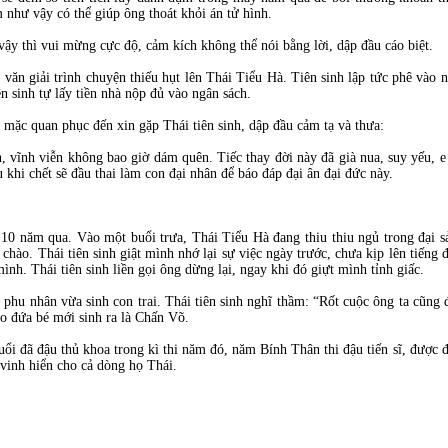
m như vậy có thể giúp ông thoát khỏi án tử hình.
 vậy thì vui mừng cực độ, cảm kích không thể nói bằng lời, dập đầu cáo biệt.
ăn giải trình chuyện thiếu hụt lên Thái Tiểu Hà. Tiên sinh lập tức phê vào n
n sinh tự lấy tiền nhà nộp đủ vào ngân sách.
 mặc quan phục đến xin gặp Thái tiên sinh, dập đầu cảm tạ và thưa:
n, vĩnh viễn không bao giờ dám quên. Tiếc thay đời này đã già nua, suy yếu, 
 khi chết sẽ đầu thai làm con đại nhân để báo đáp đại ân đại đức này.
 10 năm qua. Vào một buổi trưa, Thái Tiểu Hà đang thiu thiu ngủ trong đại s
ào. Thái tiên sinh giật mình nhớ lại sự việc ngày trước, chưa kịp lên tiếng đ
h. Thái tiên sinh liền gọi ông dừng lại, ngay khi đó giựt mình tỉnh giấc.
 phu nhân vừa sinh con trai. Thái tiên sinh nghĩ thầm: “Rốt cuộc ông ta cũng đ
ho đứa bé mới sinh ra là Chấn Võ.
uổi đã đậu thủ khoa trong kì thi năm đó, năm Bính Thân thi đậu tiến sĩ, được
vinh hiển cho cả dòng họ Thái.