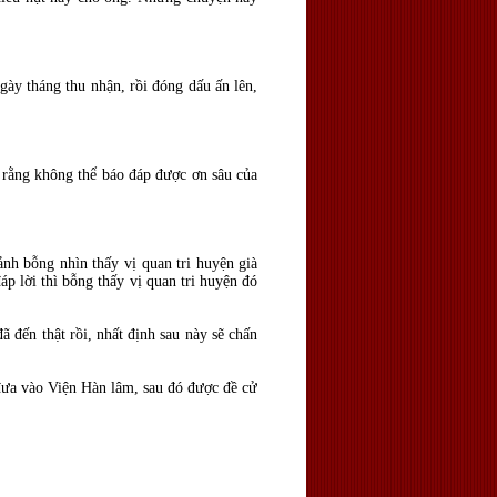
gày tháng thu nhận, rồi đóng dấu ấn lên,
e rằng không thể báo đáp được ơn sâu của
ảnh bỗng nhìn thấy vị quan tri huyện già
áp lời thì bỗng thấy vị quan tri huyện đó
ã đến thật rồi, nhất định sau này sẽ chấn
 đưa vào Viện Hàn lâm, sau đó được đề cử