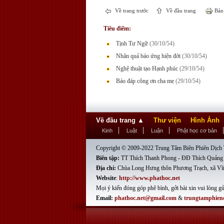
Về trang trước
Về đầu trang
Bản 
Tiêu điểm:
Tịnh Tư Ngữ
(30/10/54)
Nhân quả báo ứng hiện đời
(30/10/54)
Nghệ thuật tạo Hạnh phúc
(29/10/54)
Báo đáp công ơn cha mẹ
(29/10/54)
Về đầu trang
▲
Thư viện
Hình Ảnh
Kinh
Luật
Luận
Phật học cơ bản
Copyright © 2009-2022 Trung Tâm Biên Phiên Dịch T
Biên tập:
TT Thích Thanh Phong - ĐĐ Thích Quảng
Địa chỉ:
Chùa Long Hưng thôn Phương Trạch, xã Vĩ
Website
:
http://www.phathoc.net
Mọi ý kiến đóng góp phê bình, gởi bài xin vui lòng gử
Email:
phathoc.net@gmail.com
&
trungtamphien