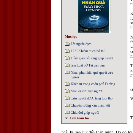
t
K
l
s
h
Mục lục
N
t
Lời người dịch
v
Lí Sĩ Khiêm thích bố thí
c
n
Thầy giáo hết lòng giúp người
Gia Luật Sở Tài can vua
T
k
Nhan phu nhân quả quyết cứu
h
người
Khéo tu trong chốn phủ Đường
–
c
Một lời cứu vạn người
Cứu người được tăng tuổi thọ
V
Chuyển tướng xấu thành tốt
–
Chịu đói giúp người
T
Xem toàn bộ
–
phải bị liên lụy đến thân mình. Do đó t