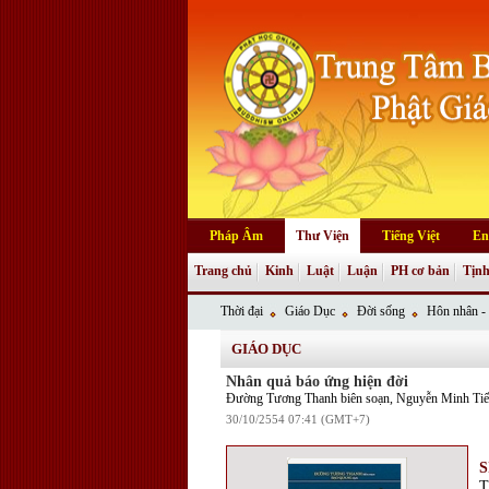
Pháp Âm
Thư Viện
Tiếng Việt
En
Trang chủ
Kinh
Luật
Luận
PH cơ bản
Tịnh
Thời đại
Giáo Dục
Đời sống
Hôn nhân - 
GIÁO DỤC
Nhân quả báo ứng hiện đời
Đường Tương Thanh biên soạn, Nguyễn Minh Tiến
30/10/2554 07:41 (GMT+7)
S
T