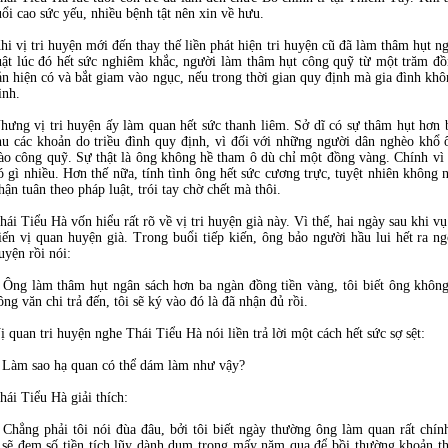
uổi cao sức yếu, nhiều bệnh tật nên xin về hưu.
hi vị tri huyện mới đến thay thế liền phát hiện tri huyện cũ đã làm thâm hụt 
uật lúc đó hết sức nghiêm khắc, người làm thâm hụt công quỹ từ một trăm đồng 
ản hiện có và bắt giam vào ngục, nếu trong thời gian quy định mà gia đình khôn
ình.
hưng vị tri huyện ấy làm quan hết sức thanh liêm. Sở dĩ có sự thâm hụt hơn 
hu các khoản do triều đình quy định, vì đối với những người dân nghèo khổ
ào công quỹ. Sự thật là ông không hề tham ô dù chỉ một đồng vàng. Chính vì 
ó gì nhiều. Hơn thế nữa, tính tình ông hết sức cương trực, tuyệt nhiên không 
hận tuân theo pháp luật, trói tay chờ chết mà thôi.
hái Tiểu Hà vốn hiểu rất rõ về vị tri huyện già này. Vì thế, hai ngày sau khi vụ
iến vị quan huyện già. Trong buổi tiếp kiến, ông bảo người hầu lui hết ra n
uyện rồi nói:
 Ông làm thâm hụt ngân sách hơn ba ngàn đồng tiền vàng, tôi biết ông khôn
ông văn chi trả đến, tôi sẽ ký vào đó là đã nhận đủ rồi.
ị quan tri huyện nghe Thái Tiểu Hà nói liền trả lời một cách hết sức sợ sệt:
 Làm sao hạ quan có thể dám làm như vậy?
hái Tiểu Hà giải thích:
 Chẳng phải tôi nói đùa đâu, bởi tôi biết ngày thường ông làm quan rất chín
ôi sẽ đem số tiền tích lũy dành dụm trong mấy năm qua để bồi thường khoản 