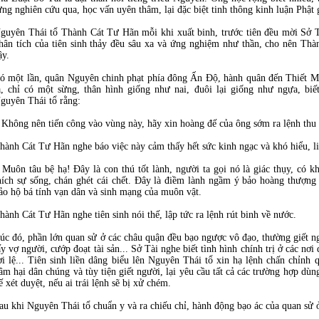
ừng nghiên cứu qua, học vấn uyên thâm, lại đặc biệt tinh thông kinh luận Phật g
guyên Thái tổ Thành Cát Tư Hãn mỗi khi xuất binh, trước tiên đều mời Sở T
hân tích của tiên sinh thảy đều sâu xa và ứng nghiệm như thần, cho nên Thà
ậy.
ó một lần, quân Nguyên chinh phạt phía đông Ấn Độ, hành quân đến Thiết Mô
ạ, chỉ có một sừng, thân hình giống như nai, đuôi lại giống như ngựa, biế
guyên Thái tổ rằng:
 Không nên tiến công vào vùng này, hãy xin hoàng đế của ông sớm ra lệnh thu 
hành Cát Tư Hãn nghe báo việc này cảm thấy hết sức kinh ngạc và khó hiểu, li
 Muôn tâu bệ hạ! Đây là con thú tốt lành, người ta gọi nó là giác thụy, có kh
hích sự sống, chán ghét cái chết. Đây là điềm lành ngầm ý bảo hoàng thượng h
ảo hộ bá tính vạn dân và sinh mạng của muôn vật.
hành Cát Tư Hãn nghe tiên sinh nói thế, lập tức ra lệnh rút binh về nước.
úc đó, phần lớn quan sử ở các châu quận đều bạo ngược vô đạo, thường giết ng
ấy vợ người, cướp đoạt tài sản... Sở Tài nghe biết tình hình chính trị ở các nơ
ơi lệ... Tiên sinh liền dâng biểu lên Nguyên Thái tổ xin hạ lệnh chấn chỉnh
âm hại dân chúng và tùy tiện giết người, lại yêu cầu tất cả các trường hợp dùn
ế xét duyệt, nếu ai trái lệnh sẽ bị xử chém.
au khi Nguyên Thái tổ chuẩn y và ra chiếu chỉ, hành động bạo ác của quan sử 