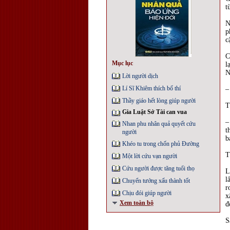
t
N
p
c
C
Mục lục
l
N
Lời người dịch
Lí Sĩ Khiêm thích bố thí
–
Thầy giáo hết lòng giúp người
T
Gia Luật Sở Tài can vua
–
Nhan phu nhân quả quyết cứu
t
người
b
Khéo tu trong chốn phủ Đường
T
Một lời cứu vạn người
Cứu người được tăng tuổi thọ
L
l
Chuyển tướng xấu thành tốt
r
Chịu đói giúp người
x
Xem toàn bộ
đ
S