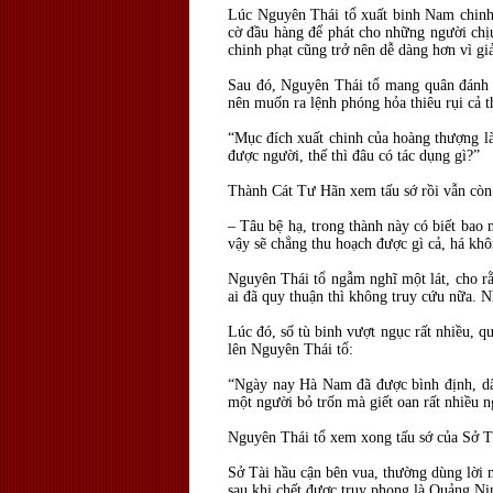
Lúc Nguyên Thái tổ xuất binh Nam chinh,
cờ đầu hàng để phát cho những người chịu
chinh phạt cũng trở nên dễ dàng hơn vì g
Sau đó, Nguyên Thái tổ mang quân đánh 
nên muốn ra lệnh phóng hỏa thiêu rụi cả t
“Mục đích xuất chinh của hoàng thượng là
được người, thế thì đâu có tác dụng gì?”
Thành Cát Tư Hãn xem tấu sớ rồi vẫn còn d
– Tâu bệ hạ, trong thành này có biết bao 
vậy sẽ chẳng thu hoạch được gì cả, há khô
Nguyên Thái tổ ngẫm nghĩ một lát, cho rằn
ai đã quy thuận thì không truy cứu nữa. 
Lúc đó, số tù binh vượt ngục rất nhiều, qu
lên Nguyên Thái tổ:
“Ngày nay Hà Nam đã được bình định, dân
một người bỏ trốn mà giết oan rất nhiều n
Nguyên Thái tổ xem xong tấu sớ của Sở Tà
Sở Tài hầu cận bên vua, thường dùng lời 
sau khi chết được truy phong là Quảng Ni