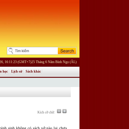
026, 16:11:23 (GMT+7)25 Tháng 6 Năm Bính Ngọ (ÂL)
n học
Lịch sử
Sách khác
Kích cỡ chữ:
 bình sinh không có sách vở nào lại chưa