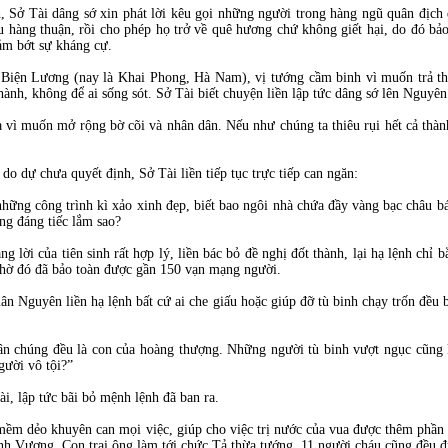
 Sở Tài dâng sớ xin phát lời kêu gọi những người trong hàng ngũ quân địch 
 hàng thuận, rồi cho phép họ trở về quê hương chứ không giết hại, do đó bảo
iảm bớt sự kháng cự.
Biện Lương (nay là Khai Phong, Hà Nam), vị tướng cầm binh vì muốn trả thù
hành, không để ai sống sót. Sở Tài biết chuyện liền lập tức dâng sớ lên Nguyên 
 vì muốn mở rộng bờ cõi và nhân dân. Nếu như chúng ta thiêu rụi hết cả thà
o dự chưa quyết định, Sở Tài liền tiếp tục trực tiếp can ngăn:
những công trình kì xảo xinh đẹp, biết bao ngôi nhà chứa đầy vàng bạc châu bá
ng đáng tiếc lắm sao?
g lời của tiên sinh rất hợp lý, liền bác bỏ đề nghị đốt thành, lại hạ lệnh chỉ
Nhờ đó đã bảo toàn được gần 150 vạn mạng người.
ân Nguyên liền hạ lệnh bất cứ ai che giấu hoặc giúp đỡ tù binh chạy trốn đều bị
 chúng đều là con của hoàng thượng. Những người tù binh vượt ngục cũng kh
gười vô tội?”
i, lập tức bãi bỏ mệnh lệnh đã ban ra.
mềm dẻo khuyên can mọi việc, giúp cho việc trị nước của vua được thêm phần
nh Vương. Con trai ông làm tới chức Tả thừa tướng, 11 người cháu cũng đều 