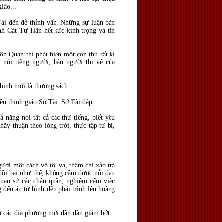
iáo...
ài đến để thỉnh vấn. Những sự luận bàn
nh Cát Tư Hãn hết sức kính trọng và tin
n Quan thì phát hiện một con thú rất kì
t nói tiếng người, bảo người thị vệ của
binh mới là thượng sách.
ền thỉnh giáo Sở Tài. Sở Tài đáp:
ả năng nói tất cả các thứ tiếng, biết yêu
ãy thuận theo lòng trời, thực tập từ bi,
ười một cách vô tội vạ, thậm chí xảo trá
i đồi bại như thế, không cầm được nỗi đau
 quan sử các châu quận, nghiêm cấm việc
g đến án tử hình đều phải trình lên hoàng
ở các địa phương mới dần dần giảm bớt.