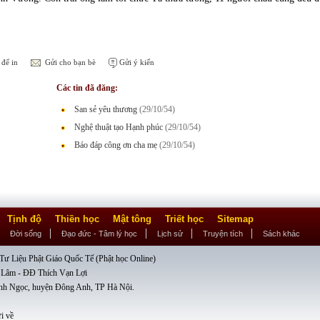
để in
Gửi cho bạn bè
Gửi ý kiến
Các tin đã đăng:
San sẻ yêu thương
(29/10/54)
Nghệ thuật tạo Hạnh phúc
(29/10/54)
Báo đáp công ơn cha mẹ
(29/10/54)
Tịnh độ
Thiền học
Mật tông
Triết học
Sitemap
Đời sống
Đạo đức - Tâm lý học
Lịch sử
Truyện tích
Sách khác
ư Liệu Phật Giáo Quốc Tế (Phật học Online)
 Lâm - ĐĐ Thích Vạn Lợi
nh Ngọc, huyện Đông Anh, TP Hà Nội.
i về