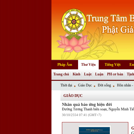
Pháp Âm
Thư Viện
Tiếng Việt
En
Trang chủ
Kinh
Luật
Luận
PH cơ bản
Tịnh
Thời đại
Giáo Dục
Đời sống
Hôn nhân - 
GIÁO DỤC
Nhân quả báo ứng hiện đời
Đường Tương Thanh biên soạn, Nguyễn Minh Tiến
30/10/2554 07:41 (GMT+7)
G
G