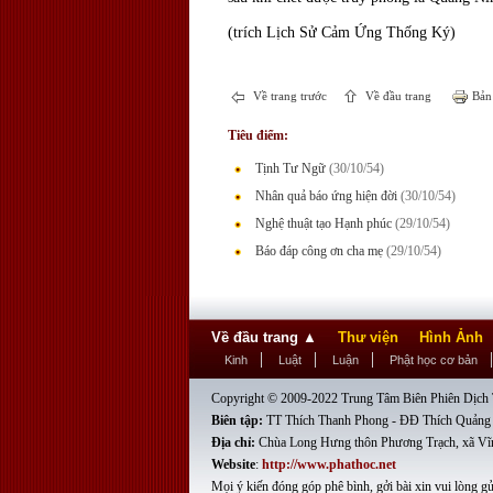
(trích Lịch Sử Cảm Ứng Thống Ký)
Về trang trước
Về đầu trang
Bản 
Tiêu điểm:
Tịnh Tư Ngữ
(30/10/54)
Nhân quả báo ứng hiện đời
(30/10/54)
Nghệ thuật tạo Hạnh phúc
(29/10/54)
Báo đáp công ơn cha mẹ
(29/10/54)
Về đầu trang
▲
Thư viện
Hình Ảnh
Kinh
Luật
Luận
Phật học cơ bản
Copyright © 2009-2022 Trung Tâm Biên Phiên Dịch T
Biên tập:
TT Thích Thanh Phong - ĐĐ Thích Quảng
Địa chỉ:
Chùa Long Hưng thôn Phương Trạch, xã Vĩ
Website
:
http://www.phathoc.net
Mọi ý kiến đóng góp phê bình, gởi bài xin vui lòng gử