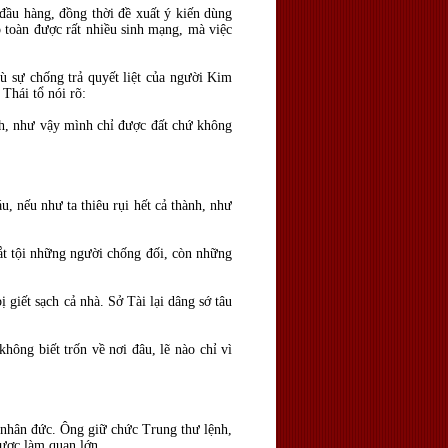
đầu hàng, đồng thời đề xuất ý kiến dùng
 toàn được rất nhiều sinh mạng, mà việc
 sự chống trả quyết liệt của người Kim
Thái tổ nói rõ:
nh, như vậy mình chỉ được đất chứ không
u, nếu như ta thiêu rụi hết cả thành, như
 bắt tội những người chống đối, còn những
 giết sạch cả nhà. Sở Tài lại dâng sớ tâu
ông biết trốn về nơi đâu, lẽ nào chỉ vì
 nhân đức. Ông giữ chức Trung thư lệnh,
được làm quan lớn.