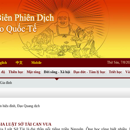
Thứ Sáu, 7/8/2
glish
中文
Mobile
 độ
Thiền học
Mật tông
Đời sống - Xã hội
Đạo đức - Tâm lý học
Triết học
Vă
Gia đình
 hiệu đính, Đạo Quang dịch
IA LUẬT SỞ TÀI CAN VUA
ia Luật Sở Tài là đại thần nổi tiếng triều Nguyên. Ông học rộng biết nhiều,