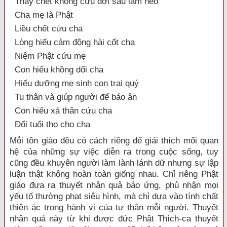
Thấy chết không cứu đời sau làm heo
Cha mẹ là Phật
Liều chết cứu cha
Lòng hiếu cảm động hài cốt cha
Niệm Phật cứu mẹ
Con hiếu khồng dối cha
Hiếu dưỡng mẹ sinh con trai quý
Tu thân và giúp người để báo ân
Con hiếu xả thân cứu cha
Đổi tuổi thọ cho cha
Mỗi tôn giáo đều có cách riêng để giải thích mối quan
hệ của những sự việc diễn ra trong cuộc sống, tuy
cũng đều khuyên người làm lành lánh dữ nhưng sự lập
luận thật không hoàn toàn giống nhau. Chỉ riêng Phật
giáo đưa ra thuyết nhân quả báo ứng, phủ nhận mọi
yếu tố thưởng phạt siêu hình, mà chỉ dựa vào tính chất
thiện ác trong hành vi của tự thân mỗi người. Thuyết
nhân quả này từ khi được đức Phật Thích-ca thuyết