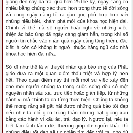
giảng đến nay đã trải qua hơn 25 thế kỷ, ngày càng có
nhiều bằng chứng xác thực hơn trong thực tế đời sống
và cũng ngày càng tỏ ra gần gũi, phù hợp hơn với
những hiểu biết, khám phá mới của khoa học hiện đại.
Chính vì thế mà số người hoài nghi về những việc
thiện ác báo ứng đã ngày càng giảm hẳn, trong khi số
người tin chắc vào nhân quả ngày càng tăng thêm, đặc
biệt là còn có không ít người thuộc hàng ngũ các nhà
khoa học hiện đại nữa.
Sở dĩ như thế là vì thuyết nhân quả báo ứng của Phật
giáo đưa ra một quan điểm thấu triệt và hợp lý hơn
hết. Theo quan điểm này thì mỗi một sự việc xảy đến
cho mỗi người chúng ta trong cuộc sống đều có một
nguyên nhân sâu xa, trực tiếp hoặc gián tiếp, từ những
hành vi mà chính ta đã từng thực hiện. Chúng ta không
thể mong rằng sẽ gặt hái được những quả báo tốt đẹp
nếu như ta chỉ gieo trồng toàn những hạt giống xấu
bằng các hành vi xấu ác, trái đạo lý. Ngược lại, nếu ta
biết làm lành lánh dữ, thường giúp đỡ người khác thì
những điều tốt đẹp sẽ tự nhiên tìm đến với ta, cho dù