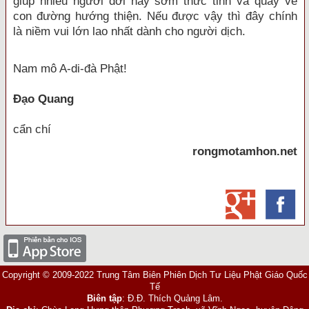
giúp nhiều người đời nay sớm thức tỉnh và quay về
con đường hướng thiện. Nếu được vậy thì đây chính
là niềm vui lớn lao nhất dành cho người dịch.
Nam mô A-di-đà Phật!
Đạo Quang
cẩn chí
rongmotamhon.net
Copyright © 2009-2022 Trung Tâm Biên Phiên Dịch Tư Liệu Phật Giáo Quốc
Tế
Biên tập
: Đ.Đ. Thích Quảng Lâm.