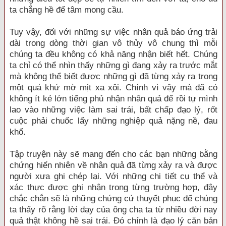
ta chẳng hề để tâm mong cầu.
Tuy vậy, đối với những sự việc nhân quả báo ứng trải
dài trong dòng thời gian vô thủy vô chung thì mỗi
chúng ta đều không có khả năng nhận biết hết. Chúng
ta chỉ có thể nhìn thấy những gì đang xảy ra trước mắt
mà không thể biết được những gì đã từng xảy ra trong
một quá khứ mờ mịt xa xôi. Chính vì vậy mà đã có
không ít kẻ lớn tiếng phủ nhận nhân quả để rồi tự mình
lao vào những việc làm sai trái, bất chấp đạo lý, rốt
cuộc phải chuốc lấy những nghiệp quả nặng nề, đau
khổ.
Tập truyện này sẽ mang đến cho các bạn những bằng
chứng hiển nhiên về nhân quả đã từng xảy ra và được
người xưa ghi chép lại. Với những chi tiết cụ thể và
xác thực được ghi nhận trong từng trường hợp, đây
chắc chắn sẽ là những chứng cứ thuyết phục để chúng
ta thấy rõ rằng lời dạy của ông cha ta từ nhiều đời nay
quả thật không hề sai trái. Đó chính là đạo lý căn bản