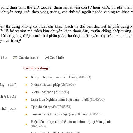
g thân tâm, thế giới xuống, tham sân si vẫn còn tự hiện khởi, thị phi nhân 
ết chuyện rong ruổi theo vọng tưởng, các thứ trò ngoắt ngoéo của người khác 
n thì cũng không có thuật chi khác. Cách hạ thủ ban đầu hết là phải dùng 
 Nếu là kẻ sơ tâm mà thích bàn chuyện khán thoại đầu, muốn chẳng chấp tướng,
c. Dù có giảng được mười hai phần giáo, hạ được một ngàn bảy trăm câu chuyể
y trân trọng!
để in
Gửi cho bạn bè
Gửi ý kiến
Các tin đã đăng:
Khuyên tu pháp môn niệm Phật
(28/05/53)
ng Sinh?
Niệm Phật sám pháp
(28/05/53)
Niệm Phật cảnh
(22/05/53)
nh A Di Đà
Luận Hoa Nghiêm niệm Phật Tam - muội
(10/05/53)
Tịnh độ chỉ quyết
(07/05/53)
Thư (pdf)
Truyện tranh Hòa thượng Quảng Khâm
(06/05/53)
Hiện tiền tu học như thế nào mới được tự tại Vãng sinh
(04/05/53)