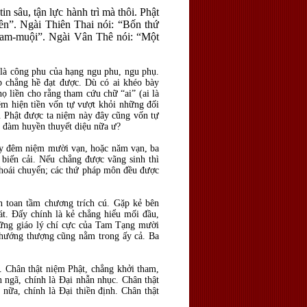
in sâu, tận lực hành trì mà thôi. Phật
iền”. Ngài Thiên Thai nói: “Bốn thứ
 Tam-muội”. Ngài Vân Thê nói: “Một
 là công phu của hạng ngu phu, ngu phụ.
ệp chẳng hề đạt được. Dù có ai khéo bày
 liền cho rằng tham cứu chữ “ai” (ai là
ệm hiện tiền vốn tự vượt khỏi những đối
âu Phật được ta niệm này đây cũng vốn tự
ằn đàm huyền thuyết diệu nữa ư?
ày đêm niệm mười vạn, hoặc năm vạn, ba
 biến cải. Nếu chẳng được vãng sinh thì
thoái chuyển; các thứ pháp môn đều được
toan tầm chương trích cú. Gặp kẻ bên
át. Đấy chính là kẻ chẳng hiểu mối đầu,
hững giáo lý chí cực của Tam Tạng mười
 hướng thượng cũng nằm trong ấy cả. Ba
. Chân thật niệm Phật, chẳng khởi tham,
ân ngã, chính là Đại nhẫn nhục. Chân thật
 nữa, chính là Đại thiền định. Chân thật