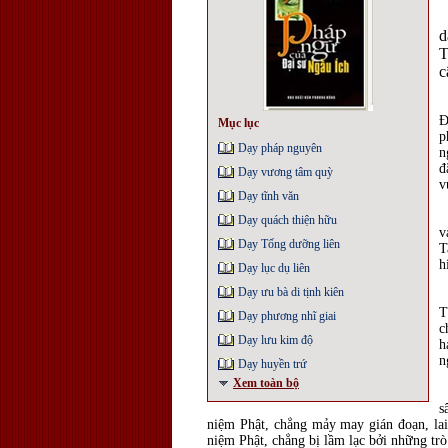
d
T
c
T
Đ
Mục lục
p
Dạy pháp nguyên
n
đ
Dạy vương tâm quỳ
v
Dạy tĩnh văn
C
Dạy quách thiện hữu
v
Dạy Tống dưỡng liên
T
h
Dạy lục dụ liên
Dạy ưu bà di tịnh kiên
K
T
Dạy phương nhĩ giai
c
Dạy lưu kim độ
h
n
Dạy huyền trứ
Xem toàn bộ
C
s
niệm Phật, chẳng mảy may gián đoạn, lai 
niệm Phật, chẳng bị lầm lạc bởi những trò