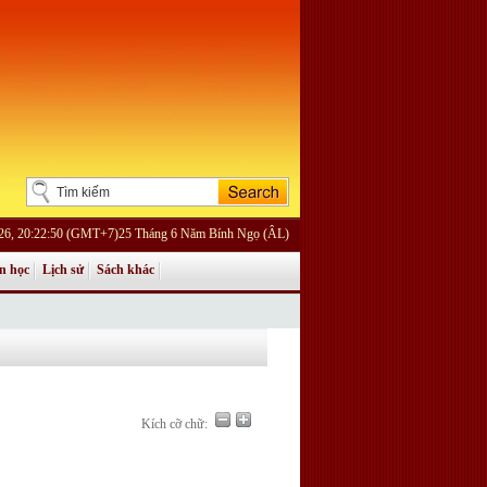
026, 20:22:50 (GMT+7)25 Tháng 6 Năm Bính Ngọ (ÂL)
n học
Lịch sử
Sách khác
Kích cỡ chữ: