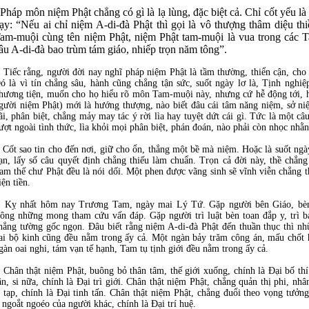
Pháp môn niệm Phật chẳng có gì là lạ lùng, đặc biệt cả. Chỉ cốt yếu là t
ạy: “Nếu ai chỉ niệm A-di-đà Phật thì gọi là vô thượng thâm diệu th
am-muội cùng tên niệm Phật, niệm Phật tam-muội là vua trong các
âu A-di-đà bao trùm tám giáo, nhiếp trọn năm tông”.
iếc rằng, người đời nay nghĩ pháp niệm Phật là tầm thường, thiển cận, cho
ó là vì tín chẳng sâu, hành cũng chẳng tận sức, suốt ngày lơ là, Tịnh nghi
hương tiện, muốn cho họ hiểu rõ môn Tam-muội này, nhưng cứ hễ động tới, họ
gười niệm Phật) mới là hướng thượng, nào biết đâu cái tâm năng niệm, sở ni
ãi, phân biệt, chẳng mảy may tác ý rời lìa hay tuyệt dứt cái gì. Tức là một c
ượt ngoài tình thức, lìa khỏi mọi phân biệt, phán đoán, nào phải còn nhọc nh
ốt sao tin cho đến nơi, giữ cho ổn, thẳng một bề mà niệm. Hoặc là suốt ng
ạn, lấy số câu quyết định chẳng thiếu làm chuẩn. Trọn cả đời này, thề chẳng
am thế chư Phật đều là nói dối. Một phen được vãng sinh sẽ vĩnh viễn chẳng 
iện tiền.
ỵ nhất hôm nay Trương Tam, ngày mai Lý Tứ. Gặp người bên Giáo, bèn 
ông những mong tham cứu vấn đáp. Gặp người trì luật bèn toan đắp y, trì b
hẳng tường gốc ngọn. Đâu biết rằng niệm A-di-đà Phật đến thuần thục thì n
ai bộ kinh cũng đều nằm trong ấy cả. Một ngàn bảy trăm công án, mấu chốt
gàn oai nghi, tám vạn tế hạnh, Tam tụ tịnh giới đều nằm trong ấy cả.
hân thật niệm Phật, buông bỏ thân tâm, thế giới xuống, chính là Đại bố thí
ân, si nữa, chính là Đại trì giới. Chân thật niệm Phật, chẳng quản thị phi, nh
tạp, chính là Đại tinh tấn. Chân thật niệm Phật, chẳng đuổi theo vọng tưởng
 ngoắt ngoéo của người khác, chính là Đại trí huệ.