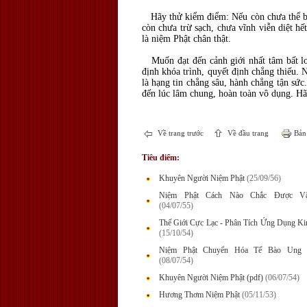
Hãy thử kiểm điểm: Nếu còn chưa thể buôn
còn chưa trừ sạch, chưa vĩnh viễn diệt h
là niệm Phật chân thật.
Muốn đạt đến cảnh giới nhất tâm bất loạ
định khóa trình, quyết định chẳng thiếu.
là hạng tin chẳng sâu, hành chẳng tận sứ
đến lúc lâm chung, hoàn toàn vô dụng. Hã
Về trang trước
Về đầu trang
Bản 
Tiêu điểm:
Khuyên Người Niệm Phật
(25/09/56)
Niệm Phật Cách Nào Chắc Được Vã
(04/07/55)
Thế Giới Cực Lạc - Phân Tích Ứng Dụng Ki
(15/10/54)
Niệm Phật Chuyển Hóa Tế Bào Ung 
(08/07/54)
Khuyên Người Niệm Phật (pdf)
(06/07/54)
Hương Thơm Niệm Phật
(05/11/53)