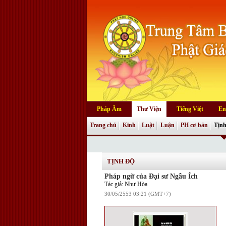
Pháp Âm
Thư Viện
Tiếng Việt
En
Trang chủ
Kinh
Luật
Luận
PH cơ bản
Tịnh
TỊNH ĐỘ
Pháp ngữ của Đại sư Ngẫu Ích
Tác giả: Như Hòa
30/05/2553 03:21 (GMT+7)