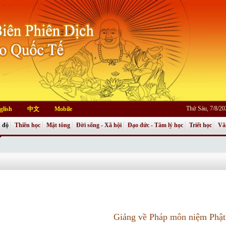
Thứ Sáu, 7/8/2
glish
中文
Mobile
 độ
Thiền học
Mật tông
Đời sống - Xã hội
Đạo đức - Tâm lý học
Triết học
Vă
Giảng về Pháp môn niệm Phật