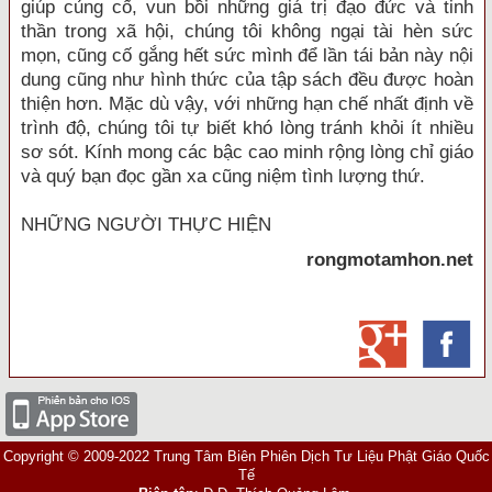
giúp củng cố, vun bồi những giá trị đạo đức và tinh
thần trong xã hội, chúng tôi không ngại tài hèn sức
mọn, cũng cố gắng hết sức mình để lần tái bản này nội
dung cũng như hình thức của tập sách đều được hoàn
thiện hơn. Mặc dù vậy, với những hạn chế nhất định về
trình độ, chúng tôi tự biết khó lòng tránh khỏi ít nhiều
sơ sót. Kính mong các bậc cao minh rộng lòng chỉ giáo
và quý bạn đọc gần xa cũng niệm tình lượng thứ.
NHỮNG NGƯỜI THỰC HIỆN
rongmotamhon.net
Copyright © 2009-2022 Trung Tâm Biên Phiên Dịch Tư Liệu Phật Giáo Quốc
Tế