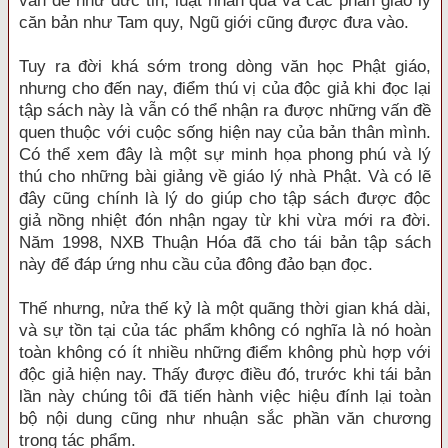
vấn đề như đức tin, luật nhân quả và các phần giáo lý
căn bản như Tam quy, Ngũ giới cũng được đưa vào.
Tuy ra đời khá sớm trong dòng văn học Phật giáo,
nhưng cho đến nay, điểm thú vị của độc giả khi đọc lại
tập sách này là vẫn có thể nhận ra được những vấn đề
quen thuộc với cuộc sống hiện nay của bản thân mình.
Có thể xem đây là một sự minh họa phong phú và lý
thú cho những bài giảng về giáo lý nhà Phật. Và có lẽ
đây cũng chính là lý do giúp cho tập sách được độc
giả nồng nhiệt đón nhận ngay từ khi vừa mới ra đời.
Năm 1998, NXB Thuận Hóa đã cho tái bản tập sách
này để đáp ứng nhu cầu của đông đảo bạn đọc.
Thế nhưng, nửa thế kỷ là một quãng thời gian khá dài,
và sự tồn tại của tác phẩm không có nghĩa là nó hoàn
toàn không có ít nhiều những điểm không phù hợp với
độc giả hiện nay. Thấy được điều đó, trước khi tái bản
lần này chúng tôi đã tiến hành việc hiệu đính lại toàn
bộ nội dung cũng như nhuận sắc phần văn chương
trong tác phẩm.