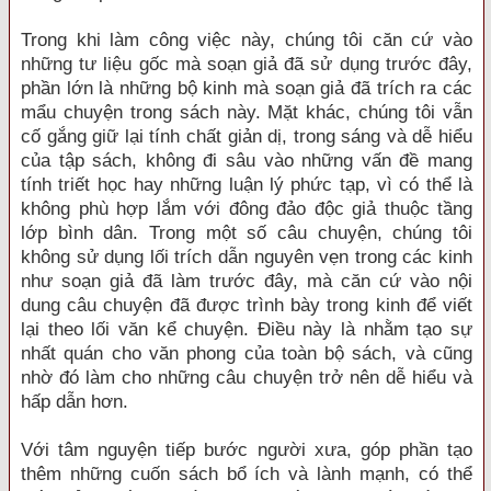
Trong khi làm công việc này, chúng tôi căn cứ vào
những tư liệu gốc mà soạn giả đã sử dụng trước đây,
phần lớn là những bộ kinh mà soạn giả đã trích ra các
mẩu chuyện trong sách này. Mặt khác, chúng tôi vẫn
cố gắng giữ lại tính chất giản dị, trong sáng và dễ hiểu
của tập sách, không đi sâu vào những vấn đề mang
tính triết học hay những luận lý phức tạp, vì có thể là
không phù hợp lắm với đông đảo độc giả thuộc tầng
lớp bình dân. Trong một số câu chuyện, chúng tôi
không sử dụng lối trích dẫn nguyên vẹn trong các kinh
như soạn giả đã làm trước đây, mà căn cứ vào nội
dung câu chuyện đã được trình bày trong kinh để viết
lại theo lối văn kể chuyện. Điều này là nhằm tạo sự
nhất quán cho văn phong của toàn bộ sách, và cũng
nhờ đó làm cho những câu chuyện trở nên dễ hiểu và
hấp dẫn hơn.
Với tâm nguyện tiếp bước người xưa, góp phần tạo
thêm những cuốn sách bổ ích và lành mạnh, có thể