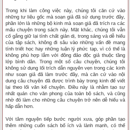
Trong khi làm công việc này, chúng tôi căn cứ vào
những tư liệu gốc mà soạn giả đã sử dụng trước đây,
phần lớn là những bộ kinh mà soạn giả đã trích ra các
mẩu chuyện trong sách này. Mặt khác, chúng tôi vẫn
cố gắng giữ lại tính chất giản dị, trong sáng và dễ hiểu
của tập sách, không đi sâu vào những vấn đề mang
tính triết học hay những luận lý phức tạp, vì có thể là
không phù hợp lắm với đông đảo độc giả thuộc tầng
lớp bình dân. Trong một số câu chuyện, chúng tôi
không sử dụng lối trích dẫn nguyên vẹn trong các kinh
như soạn giả đã làm trước đây, mà căn cứ vào nội
dung câu chuyện đã được trình bày trong kinh để viết
lại theo lối văn kể chuyện. Điều này là nhằm tạo sự
nhất quán cho văn phong của toàn bộ sách, và cũng
nhờ đó làm cho những câu chuyện trở nên dễ hiểu và
hấp dẫn hơn.
Với tâm nguyện tiếp bước người xưa, góp phần tạo
thêm những cuốn sách bổ ích và lành mạnh, có thể