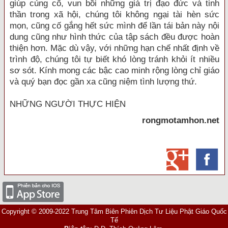
giúp củng cố, vun bồi những giá trị đạo đức và tinh
thần trong xã hội, chúng tôi không ngại tài hèn sức
mọn, cũng cố gắng hết sức mình để lần tái bản này nội
dung cũng như hình thức của tập sách đều được hoàn
thiện hơn. Mặc dù vậy, với những hạn chế nhất định về
trình độ, chúng tôi tự biết khó lòng tránh khỏi ít nhiều
sơ sót. Kính mong các bậc cao minh rộng lòng chỉ giáo
và quý bạn đọc gần xa cũng niệm tình lượng thứ.
NHỮNG NGƯỜI THỰC HIỆN
rongmotamhon.net
Copyright © 2009-2022 Trung Tâm Biên Phiên Dịch Tư Liệu Phật Giáo Quốc
Tế