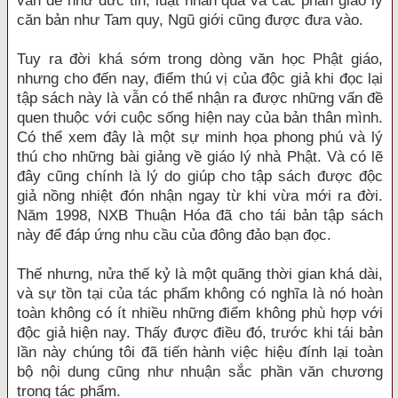
vấn đề như đức tin, luật nhân quả và các phần giáo lý
căn bản như Tam quy, Ngũ giới cũng được đưa vào.
Tuy ra đời khá sớm trong dòng văn học Phật giáo,
nhưng cho đến nay, điểm thú vị của độc giả khi đọc lại
tập sách này là vẫn có thể nhận ra được những vấn đề
quen thuộc với cuộc sống hiện nay của bản thân mình.
Có thể xem đây là một sự minh họa phong phú và lý
thú cho những bài giảng về giáo lý nhà Phật. Và có lẽ
đây cũng chính là lý do giúp cho tập sách được độc
giả nồng nhiệt đón nhận ngay từ khi vừa mới ra đời.
Năm 1998, NXB Thuận Hóa đã cho tái bản tập sách
này để đáp ứng nhu cầu của đông đảo bạn đọc.
Thế nhưng, nửa thế kỷ là một quãng thời gian khá dài,
và sự tồn tại của tác phẩm không có nghĩa là nó hoàn
toàn không có ít nhiều những điểm không phù hợp với
độc giả hiện nay. Thấy được điều đó, trước khi tái bản
lần này chúng tôi đã tiến hành việc hiệu đính lại toàn
bộ nội dung cũng như nhuận sắc phần văn chương
trong tác phẩm.