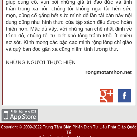
giúp củng cố, vun bồi những giá trị đạo đức và tinh
thần trong xã hội, chúng tôi không ngại tài hèn sức
mọn, cũng cố gắng hết sức mình để lần tái bản này nội
dung cũng như hình thức của tập sách đều được hoàn
thiện hơn. Mặc dù vậy, với những hạn chế nhất định về
trình độ, chúng tôi tự biết khó lòng tránh khỏi ít nhiều
sơ sót. Kính mong các bậc cao minh rộng lòng chỉ giáo
và quý bạn đọc gần xa cũng niệm tình lượng thứ.
NHỮNG NGƯỜI THỰC HIỆN
rongmotamhon.net
Copyright © 2009-2022 Trung Tâm Biên Phiên Dịch Tư Liệu Phật Giáo Quốc
Tế