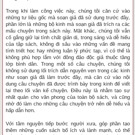
Trong khi làm công việc này, chúng tôi căn cứ vào
những tư liệu gốc mà soạn giả đã sử dụng trước đây,
phần lớn là những bộ kinh mà soạn giả đã trích ra các
mẩu chuyện trong sách này. Mặt khác, chúng tôi vẫn
cố gắng giữ lại tính chất giản dị, trong sáng và dễ hiểu
của tập sách, không đi sâu vào những vấn đề mang
tính triết học hay những luận lý phức tạp, vì có thể là
không phù hợp lắm với đông đảo độc giả thuộc tầng
lớp bình dân. Trong một số câu chuyện, chúng tôi
không sử dụng lối trích dẫn nguyên vẹn trong các kinh
như soạn giả đã làm trước đây, mà căn cứ vào nội
dung câu chuyện đã được trình bày trong kinh để viết
lại theo lối văn kể chuyện. Điều này là nhằm tạo sự
nhất quán cho văn phong của toàn bộ sách, và cũng
nhờ đó làm cho những câu chuyện trở nên dễ hiểu và
hấp dẫn hơn.
Với tâm nguyện tiếp bước người xưa, góp phần tạo
thêm những cuốn sách bổ ích và lành mạnh, có thể