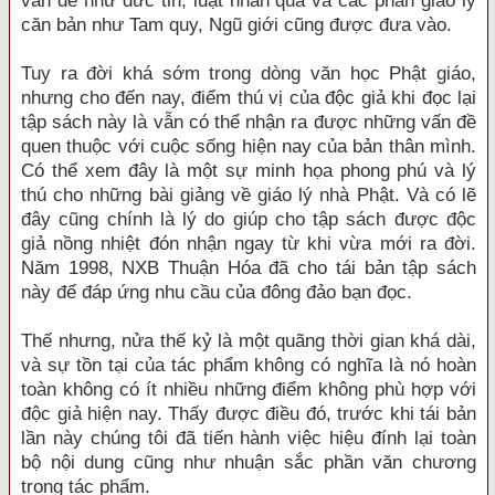
vấn đề như đức tin, luật nhân quả và các phần giáo lý
căn bản như Tam quy, Ngũ giới cũng được đưa vào.
Tuy ra đời khá sớm trong dòng văn học Phật giáo,
nhưng cho đến nay, điểm thú vị của độc giả khi đọc lại
tập sách này là vẫn có thể nhận ra được những vấn đề
quen thuộc với cuộc sống hiện nay của bản thân mình.
Có thể xem đây là một sự minh họa phong phú và lý
thú cho những bài giảng về giáo lý nhà Phật. Và có lẽ
đây cũng chính là lý do giúp cho tập sách được độc
giả nồng nhiệt đón nhận ngay từ khi vừa mới ra đời.
Năm 1998, NXB Thuận Hóa đã cho tái bản tập sách
này để đáp ứng nhu cầu của đông đảo bạn đọc.
Thế nhưng, nửa thế kỷ là một quãng thời gian khá dài,
và sự tồn tại của tác phẩm không có nghĩa là nó hoàn
toàn không có ít nhiều những điểm không phù hợp với
độc giả hiện nay. Thấy được điều đó, trước khi tái bản
lần này chúng tôi đã tiến hành việc hiệu đính lại toàn
bộ nội dung cũng như nhuận sắc phần văn chương
trong tác phẩm.