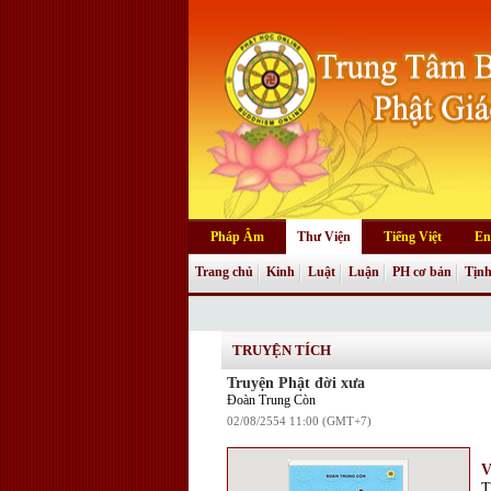
Pháp Âm
Thư Viện
Tiếng Việt
En
Trang chủ
Kinh
Luật
Luận
PH cơ bản
Tịnh
Truyện tranh
TRUYỆN TÍCH
Truyện Phật đời xưa
Đoàn Trung Còn
02/08/2554 11:00 (GMT+7)
T