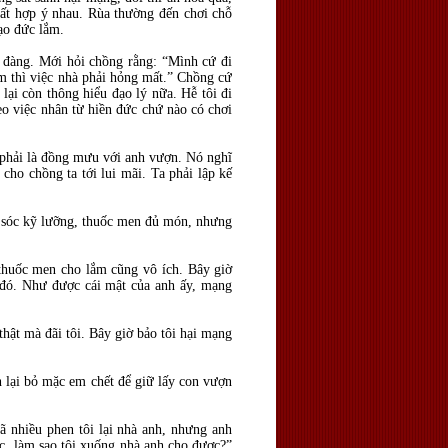
rất hợp ý nhau. Rùa thường đến chơi chỗ
đạo đức lắm.
 đàng. Mới hỏi chồng rằng: “Mình cứ đi
ếm thì việc nhà phải hỏng mất.” Chồng cứ
lại còn thông hiểu đạo lý nữa. Hễ tôi đi
eo việc nhân từ hiền đức chứ nào có chơi
 phải là đồng mưu với anh vượn. Nó nghĩ
cho chồng ta tới lui mãi. Ta phải lập kế
ăm sóc kỹ lưỡng, thuốc men đủ món, nhưng
thuốc men cho lắm cũng vô ích. Bây giờ
 đó. Như được cái mật của anh ấy, mạng
thật mà đãi tôi. Bây giờ bảo tôi hại mạng
 lại bỏ mặc em chết để giữ lấy con vượn
ã nhiều phen tôi lại nhà anh, nhưng anh
ớc, làm sao tôi xuống nhà anh cho được?”