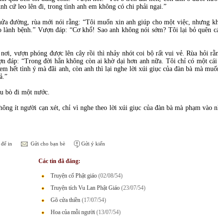
nh cứ leo lên đi, trong tình anh em không có chi phải ngại.”
ửa đường, rùa mới nói rằng: “Tôi muốn xin anh giúp cho một việc, nhưng khô
 lành bệnh.” Vượn đáp: “Cơ khổ! Sao anh không nói sớm? Tôi lại bỏ quên cái 
 nơi, vượn phóng được lên cây rồi thì nhảy nhót coi bộ rất vui vẻ. Rùa hỏi 
ượn đáp: “Trong đời hẳn không còn ai khờ dại hơn anh nữa. Tôi chỉ có một cái
đem hết tình ý mà đãi anh, còn anh thì lại nghe lời xúi giục của đàn bà mà mu
ả.”
ầu bò đi một nước.
ông ít người cạn xét, chỉ vì nghe theo lời xúi giục của đàn bà mà phạm vào nh
để in
Gửi cho bạn bè
Gửi ý kiến
Các tin đã đăng:
Truyện cổ Phật giáo
(02/08/54)
Truyện tích Vu Lan Phật Giáo
(23/07/54)
Gõ cửa thiền
(17/07/54)
Hoa của mỗi người
(13/07/54)