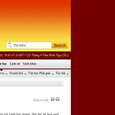
026, 18:05:47 (GMT+7)25 Tháng 6 Năm Bính Ngọ (ÂL)
n học
Lịch sử
Sách khác
 ca
Truyện tích
Văn học Phật giáo
Tùy bút
Kích cỡ chữ:
g sát sanh hại mạng, đói thì ăn hoa quả,