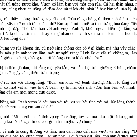
hát thì uống nước khe. Vượn có làm bạn với một con rùa. Cả hai thân nhau, 
ượn, cùng nhau ăn uống và đàm đạo rất thích chí, nhất là hay bàn về luân lý, 
ợ rùa thấy chồng thường hay đi chơi, đoán rằng chồng đi theo chó điếm mèo
oài, vậy chứ mình tới nhà ai đó? Em sợ là mình mê sa theo trăng hoa đàng đi
ình thật đáp: “Tôi làm bạn với anh vượn. Anh ấy khôn ngoan hiền hậu lắm, vả 
a, tức là đến chơi nhà anh ấy, cùng nhau đem kinh sách ra mà bàn luận, học th
ời lêu lỏng đâu.”
hưng vợ rùa không tin, cứ ngờ rằng chồng còn có ý gì khác, mà như vậy chắc
ậy nên giận anh vượn lắm, mới tự nghĩ rằng: “Anh ấy quyến rũ chồng ta, làm 
à giết quách đi, chồng ta mới không còn ra khỏi nhà nữa.”
hị ta liền giả đau, nói rằng mệt yếu lắm, và nằm liệt trên giường. Chồng ch
ệnh cứ ngày càng thêm trầm trọng.
ợ rùa nói với chồng rằng: “Bệnh em khác với bệnh thường. Mình lo lắng và 
hỉ có một vật ăn vào là dứt bệnh, ấy là mật của anh vượn làm bạn với mình
ống của em mới mong cứu được.”
hồng nói: “Anh vượn là bầu bạn với tôi, cư xử hết tình với tôi, lấy lòng thành 
nh để cứu mạng em sao đành?”
ợ nói: “Mình với em là tình vợ nghĩa chồng, tuy hai mà như một. Nhưng mình
a lạ kia. Như vậy thì có còn gì là tình nghĩa vợ chồng.”
, vả anh ta cũng thương vợ lắm, nên đánh bạo đến nhà vượn và nói rằng: “Đ
nh qua bên tôi dùng cơm.” Vượn nói: “Tôi ở trên đất liền, còn anh ở dưới nư