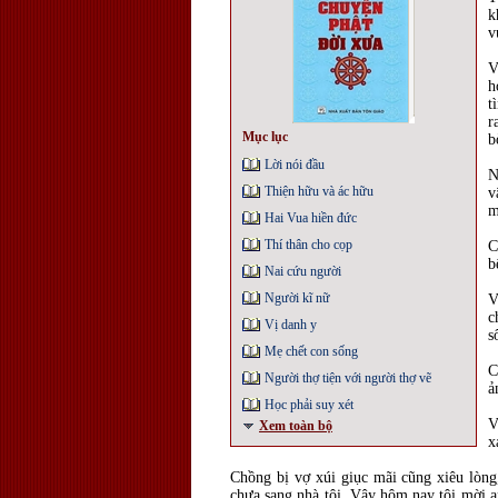
k
v
V
h
t
r
Mục lục
b
Lời nói đầu
N
Thiện hữu và ác hữu
v
m
Hai Vua hiền đức
Thí thân cho cọp
C
b
Nai cứu người
Người kĩ nữ
V
c
Vị danh y
s
Mẹ chết con sống
C
Người thợ tiện với người thợ vẽ
ả
Học phải suy xét
V
Xem toàn bộ
x
Chồng bị vợ xúi giục mãi cũng xiêu lòng
chưa sang nhà tôi. Vậy hôm nay tôi mời a