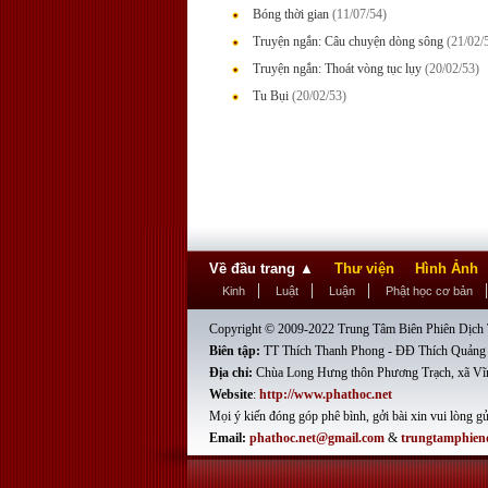
Bóng thời gian
(11/07/54)
Truyện ngắn: Câu chuyện dòng sông
(21/02/
Truyện ngắn: Thoát vòng tục lụy
(20/02/53)
Tu Bụi
(20/02/53)
Về đầu trang
▲
Thư viện
Hình Ảnh
Kinh
Luật
Luận
Phật học cơ bản
Copyright © 2009-2022 Trung Tâm Biên Phiên Dịch T
Biên tập:
TT Thích Thanh Phong - ĐĐ Thích Quảng
Địa chỉ:
Chùa Long Hưng thôn Phương Trạch, xã Vĩ
Website
:
http://www.phathoc.net
Mọi ý kiến đóng góp phê bình, gởi bài xin vui lòng gử
Email:
phathoc.net@gmail.com
&
trungtamphien