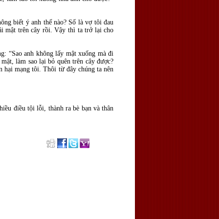
ng biết ý anh thế nào? Số là vợ tôi đau
mật trên cây rồi. Vậy thì ta trở lại cho
rằng: “Sao anh không lấy mật xuống mà đi
 mật, làm sao lại bỏ quên trên cây được?
ốn hại mạng tôi. Thôi từ đây chúng ta nên
iều điều tội lỗi, thành ra bè bạn và thân