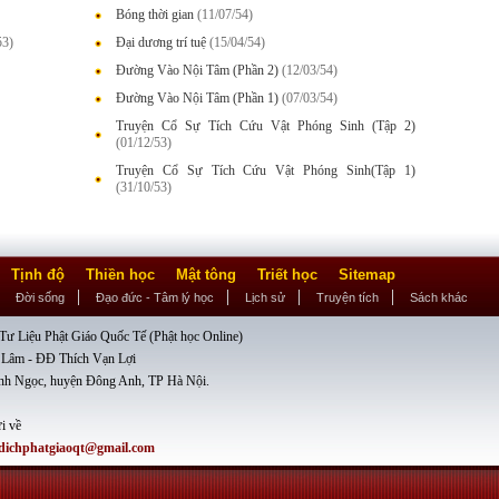
Bóng thời gian
(11/07/54)
53)
Đại dương trí tuệ
(15/04/54)
Đường Vào Nội Tâm (Phần 2)
(12/03/54)
Đường Vào Nội Tâm (Phần 1)
(07/03/54)
Truyện Cổ Sự Tích Cứu Vật Phóng Sinh (Tập 2)
(01/12/53)
Truyện Cổ Sự Tích Cứu Vật Phóng Sinh(Tập 1)
(31/10/53)
Tịnh độ
Thiền học
Mật tông
Triết học
Sitemap
Đời sống
Đạo đức - Tâm lý học
Lịch sử
Truyện tích
Sách khác
ư Liệu Phật Giáo Quốc Tế (Phật học Online)
 Lâm - ĐĐ Thích Vạn Lợi
nh Ngọc, huyện Đông Anh, TP Hà Nội.
i về
dichphatgiaoqt@gmail.com