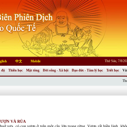
Thứ Sáu, 7/8/2
glish
中文
Mobile
 độ
Thiền học
Mật tông
Đời sống - Xã hội
Đạo đức - Tâm lý học
Triết học
Vă
Thơ
VƯỢN VÀ RÙA
huở xưa, có con vượn ở trên một cây lớn trong rừng. Vượn rất hiền lành, khôn