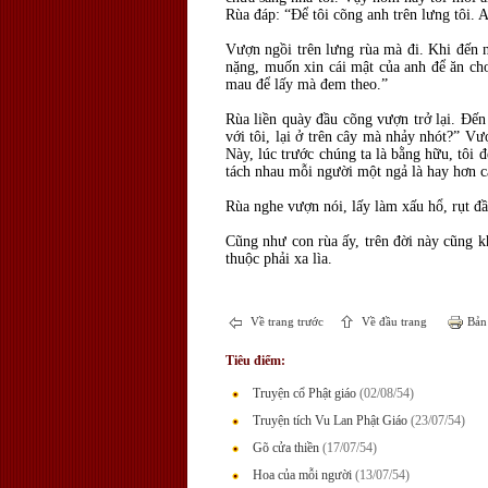
Rùa đáp: “Để tôi cõng anh trên lưng tôi. A
Vượn ngồi trên lưng rùa mà đi. Khi đến n
nặng, muốn xin cái mật của anh để ăn cho
mau để lấy mà đem theo.”
Rùa liền quày đầu cõng vượn trở lại. Đến
với tôi, lại ở trên cây mà nhảy nhót?” V
Này, lúc trước chúng ta là bằng hữu, tôi 
tách nhau mỗi người một ngả là hay hơn c
Rùa nghe vượn nói, lấy làm xấu hổ, rụt đ
Cũng như con rùa ấy, trên đời này cũng kh
thuộc phải xa lìa.
Về trang trước
Về đầu trang
Bản 
Tiêu điểm:
Truyện cổ Phật giáo
(02/08/54)
Truyện tích Vu Lan Phật Giáo
(23/07/54)
Gõ cửa thiền
(17/07/54)
Hoa của mỗi người
(13/07/54)