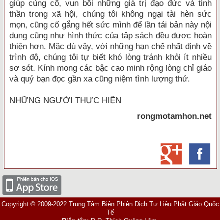
giúp củng cố, vun bồi những giá trị đạo đức và tinh
thần trong xã hội, chúng tôi không ngại tài hèn sức
mọn, cũng cố gắng hết sức mình để lần tái bản này nội
dung cũng như hình thức của tập sách đều được hoàn
thiện hơn. Mặc dù vậy, với những hạn chế nhất định về
trình độ, chúng tôi tự biết khó lòng tránh khỏi ít nhiều
sơ sót. Kính mong các bậc cao minh rộng lòng chỉ giáo
và quý bạn đọc gần xa cũng niệm tình lượng thứ.
NHỮNG NGƯỜI THỰC HIỆN
rongmotamhon.net
Copyright © 2009-2022 Trung Tâm Biên Phiên Dịch Tư Liệu Phật Giáo Quốc
Tế