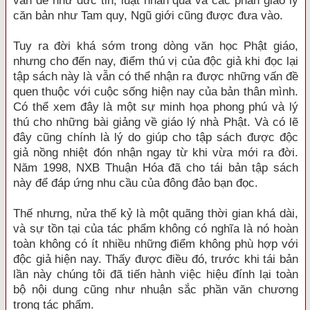
vấn đề như đức tin, luật nhân quả và các phần giáo lý
căn bản như Tam quy, Ngũ giới cũng được đưa vào.
Tuy ra đời khá sớm trong dòng văn học Phật giáo,
nhưng cho đến nay, điểm thú vị của độc giả khi đọc lại
tập sách này là vẫn có thể nhận ra được những vấn đề
quen thuộc với cuộc sống hiện nay của bản thân mình.
Có thể xem đây là một sự minh họa phong phú và lý
thú cho những bài giảng về giáo lý nhà Phật. Và có lẽ
đây cũng chính là lý do giúp cho tập sách được độc
giả nồng nhiệt đón nhận ngay từ khi vừa mới ra đời.
Năm 1998, NXB Thuận Hóa đã cho tái bản tập sách
này để đáp ứng nhu cầu của đông đảo bạn đọc.
Thế nhưng, nửa thế kỷ là một quãng thời gian khá dài,
và sự tồn tại của tác phẩm không có nghĩa là nó hoàn
toàn không có ít nhiều những điểm không phù hợp với
độc giả hiện nay. Thấy được điều đó, trước khi tái bản
lần này chúng tôi đã tiến hành việc hiệu đính lại toàn
bộ nội dung cũng như nhuận sắc phần văn chương
trong tác phẩm.