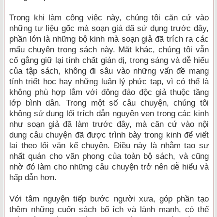
Trong khi làm công việc này, chúng tôi căn cứ vào
những tư liệu gốc mà soạn giả đã sử dụng trước đây,
phần lớn là những bộ kinh mà soạn giả đã trích ra các
mẩu chuyện trong sách này. Mặt khác, chúng tôi vẫn
cố gắng giữ lại tính chất giản dị, trong sáng và dễ hiểu
của tập sách, không đi sâu vào những vấn đề mang
tính triết học hay những luận lý phức tạp, vì có thể là
không phù hợp lắm với đông đảo độc giả thuộc tầng
lớp bình dân. Trong một số câu chuyện, chúng tôi
không sử dụng lối trích dẫn nguyên vẹn trong các kinh
như soạn giả đã làm trước đây, mà căn cứ vào nội
dung câu chuyện đã được trình bày trong kinh để viết
lại theo lối văn kể chuyện. Điều này là nhằm tạo sự
nhất quán cho văn phong của toàn bộ sách, và cũng
nhờ đó làm cho những câu chuyện trở nên dễ hiểu và
hấp dẫn hơn.
Với tâm nguyện tiếp bước người xưa, góp phần tạo
thêm những cuốn sách bổ ích và lành mạnh, có thể