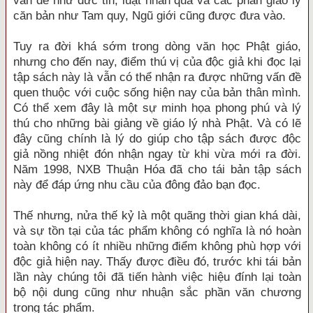
vấn đề như đức tin, luật nhân quả và các phần giáo lý
căn bản như Tam quy, Ngũ giới cũng được đưa vào.
Tuy ra đời khá sớm trong dòng văn học Phật giáo,
nhưng cho đến nay, điểm thú vị của độc giả khi đọc lại
tập sách này là vẫn có thể nhận ra được những vấn đề
quen thuộc với cuộc sống hiện nay của bản thân mình.
Có thể xem đây là một sự minh họa phong phú và lý
thú cho những bài giảng về giáo lý nhà Phật. Và có lẽ
đây cũng chính là lý do giúp cho tập sách được độc
giả nồng nhiệt đón nhận ngay từ khi vừa mới ra đời.
Năm 1998, NXB Thuận Hóa đã cho tái bản tập sách
này để đáp ứng nhu cầu của đông đảo bạn đọc.
Thế nhưng, nửa thế kỷ là một quãng thời gian khá dài,
và sự tồn tại của tác phẩm không có nghĩa là nó hoàn
toàn không có ít nhiều những điểm không phù hợp với
độc giả hiện nay. Thấy được điều đó, trước khi tái bản
lần này chúng tôi đã tiến hành việc hiệu đính lại toàn
bộ nội dung cũng như nhuận sắc phần văn chương
trong tác phẩm.