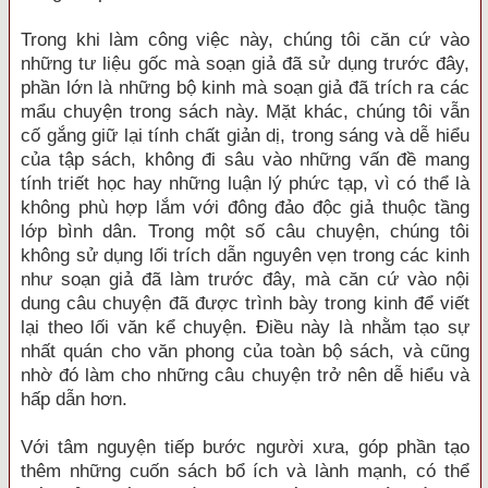
Trong khi làm công việc này, chúng tôi căn cứ vào
những tư liệu gốc mà soạn giả đã sử dụng trước đây,
phần lớn là những bộ kinh mà soạn giả đã trích ra các
mẩu chuyện trong sách này. Mặt khác, chúng tôi vẫn
cố gắng giữ lại tính chất giản dị, trong sáng và dễ hiểu
của tập sách, không đi sâu vào những vấn đề mang
tính triết học hay những luận lý phức tạp, vì có thể là
không phù hợp lắm với đông đảo độc giả thuộc tầng
lớp bình dân. Trong một số câu chuyện, chúng tôi
không sử dụng lối trích dẫn nguyên vẹn trong các kinh
như soạn giả đã làm trước đây, mà căn cứ vào nội
dung câu chuyện đã được trình bày trong kinh để viết
lại theo lối văn kể chuyện. Điều này là nhằm tạo sự
nhất quán cho văn phong của toàn bộ sách, và cũng
nhờ đó làm cho những câu chuyện trở nên dễ hiểu và
hấp dẫn hơn.
Với tâm nguyện tiếp bước người xưa, góp phần tạo
thêm những cuốn sách bổ ích và lành mạnh, có thể