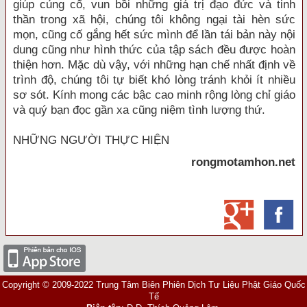
giúp củng cố, vun bồi những giá trị đạo đức và tinh
thần trong xã hội, chúng tôi không ngại tài hèn sức
mọn, cũng cố gắng hết sức mình để lần tái bản này nội
dung cũng như hình thức của tập sách đều được hoàn
thiện hơn. Mặc dù vậy, với những hạn chế nhất định về
trình độ, chúng tôi tự biết khó lòng tránh khỏi ít nhiều
sơ sót. Kính mong các bậc cao minh rộng lòng chỉ giáo
và quý bạn đọc gần xa cũng niệm tình lượng thứ.
NHỮNG NGƯỜI THỰC HIỆN
rongmotamhon.net
Copyright © 2009-2022 Trung Tâm Biên Phiên Dịch Tư Liệu Phật Giáo Quốc
Tế