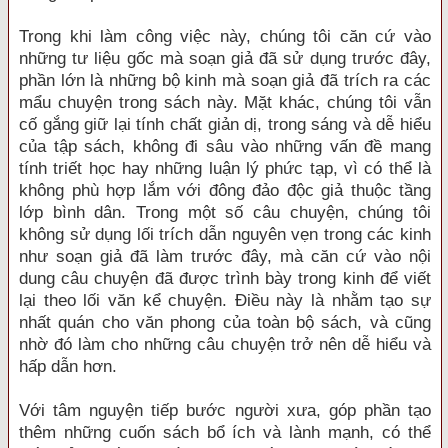
Trong khi làm công việc này, chúng tôi căn cứ vào
những tư liệu gốc mà soạn giả đã sử dụng trước đây,
phần lớn là những bộ kinh mà soạn giả đã trích ra các
mẩu chuyện trong sách này. Mặt khác, chúng tôi vẫn
cố gắng giữ lại tính chất giản dị, trong sáng và dễ hiểu
của tập sách, không đi sâu vào những vấn đề mang
tính triết học hay những luận lý phức tạp, vì có thể là
không phù hợp lắm với đông đảo độc giả thuộc tầng
lớp bình dân. Trong một số câu chuyện, chúng tôi
không sử dụng lối trích dẫn nguyên vẹn trong các kinh
như soạn giả đã làm trước đây, mà căn cứ vào nội
dung câu chuyện đã được trình bày trong kinh để viết
lại theo lối văn kể chuyện. Điều này là nhằm tạo sự
nhất quán cho văn phong của toàn bộ sách, và cũng
nhờ đó làm cho những câu chuyện trở nên dễ hiểu và
hấp dẫn hơn.
Với tâm nguyện tiếp bước người xưa, góp phần tạo
thêm những cuốn sách bổ ích và lành mạnh, có thể