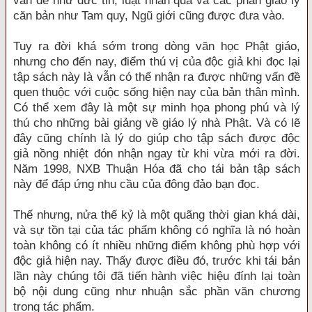
vấn đề như đức tin, luật nhân quả và các phần giáo lý
căn bản như Tam quy, Ngũ giới cũng được đưa vào.
Tuy ra đời khá sớm trong dòng văn học Phật giáo,
nhưng cho đến nay, điểm thú vị của độc giả khi đọc lại
tập sách này là vẫn có thể nhận ra được những vấn đề
quen thuộc với cuộc sống hiện nay của bản thân mình.
Có thể xem đây là một sự minh họa phong phú và lý
thú cho những bài giảng về giáo lý nhà Phật. Và có lẽ
đây cũng chính là lý do giúp cho tập sách được độc
giả nồng nhiệt đón nhận ngay từ khi vừa mới ra đời.
Năm 1998, NXB Thuận Hóa đã cho tái bản tập sách
này để đáp ứng nhu cầu của đông đảo bạn đọc.
Thế nhưng, nửa thế kỷ là một quãng thời gian khá dài,
và sự tồn tại của tác phẩm không có nghĩa là nó hoàn
toàn không có ít nhiều những điểm không phù hợp với
độc giả hiện nay. Thấy được điều đó, trước khi tái bản
lần này chúng tôi đã tiến hành việc hiệu đính lại toàn
bộ nội dung cũng như nhuận sắc phần văn chương
trong tác phẩm.