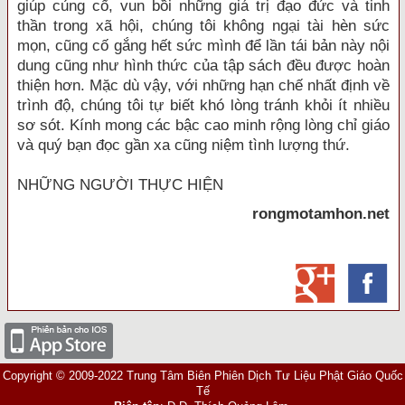
giúp củng cố, vun bồi những giá trị đạo đức và tinh
thần trong xã hội, chúng tôi không ngại tài hèn sức
mọn, cũng cố gắng hết sức mình để lần tái bản này nội
dung cũng như hình thức của tập sách đều được hoàn
thiện hơn. Mặc dù vậy, với những hạn chế nhất định về
trình độ, chúng tôi tự biết khó lòng tránh khỏi ít nhiều
sơ sót. Kính mong các bậc cao minh rộng lòng chỉ giáo
và quý bạn đọc gần xa cũng niệm tình lượng thứ.
NHỮNG NGƯỜI THỰC HIỆN
rongmotamhon.net
Copyright © 2009-2022 Trung Tâm Biên Phiên Dịch Tư Liệu Phật Giáo Quốc
Tế