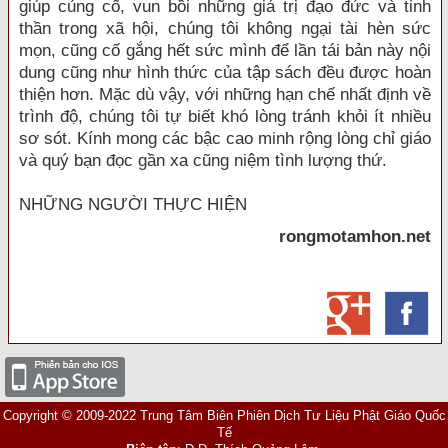
giúp củng cố, vun bồi những giá trị đạo đức và tinh
thần trong xã hội, chúng tôi không ngại tài hèn sức
mọn, cũng cố gắng hết sức mình để lần tái bản này nội
dung cũng như hình thức của tập sách đều được hoàn
thiện hơn. Mặc dù vậy, với những hạn chế nhất định về
trình độ, chúng tôi tự biết khó lòng tránh khỏi ít nhiều
sơ sót. Kính mong các bậc cao minh rộng lòng chỉ giáo
và quý bạn đọc gần xa cũng niệm tình lượng thứ.
NHỮNG NGƯỜI THỰC HIỆN
rongmotamhon.net
Copyright © 2009-2022 Trung Tâm Biên Phiên Dịch Tư Liệu Phật Giáo Quốc
Tế