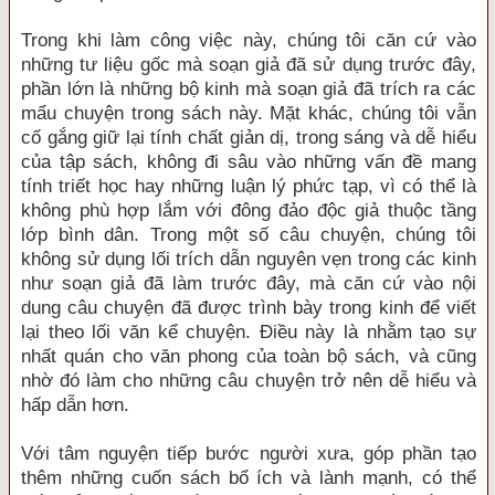
Trong khi làm công việc này, chúng tôi căn cứ vào
những tư liệu gốc mà soạn giả đã sử dụng trước đây,
phần lớn là những bộ kinh mà soạn giả đã trích ra các
mẩu chuyện trong sách này. Mặt khác, chúng tôi vẫn
cố gắng giữ lại tính chất giản dị, trong sáng và dễ hiểu
của tập sách, không đi sâu vào những vấn đề mang
tính triết học hay những luận lý phức tạp, vì có thể là
không phù hợp lắm với đông đảo độc giả thuộc tầng
lớp bình dân. Trong một số câu chuyện, chúng tôi
không sử dụng lối trích dẫn nguyên vẹn trong các kinh
như soạn giả đã làm trước đây, mà căn cứ vào nội
dung câu chuyện đã được trình bày trong kinh để viết
lại theo lối văn kể chuyện. Điều này là nhằm tạo sự
nhất quán cho văn phong của toàn bộ sách, và cũng
nhờ đó làm cho những câu chuyện trở nên dễ hiểu và
hấp dẫn hơn.
Với tâm nguyện tiếp bước người xưa, góp phần tạo
thêm những cuốn sách bổ ích và lành mạnh, có thể