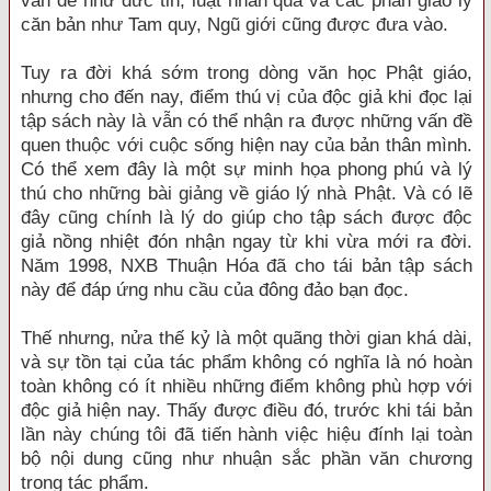
vấn đề như đức tin, luật nhân quả và các phần giáo lý
căn bản như Tam quy, Ngũ giới cũng được đưa vào.
Tuy ra đời khá sớm trong dòng văn học Phật giáo,
nhưng cho đến nay, điểm thú vị của độc giả khi đọc lại
tập sách này là vẫn có thể nhận ra được những vấn đề
quen thuộc với cuộc sống hiện nay của bản thân mình.
Có thể xem đây là một sự minh họa phong phú và lý
thú cho những bài giảng về giáo lý nhà Phật. Và có lẽ
đây cũng chính là lý do giúp cho tập sách được độc
giả nồng nhiệt đón nhận ngay từ khi vừa mới ra đời.
Năm 1998, NXB Thuận Hóa đã cho tái bản tập sách
này để đáp ứng nhu cầu của đông đảo bạn đọc.
Thế nhưng, nửa thế kỷ là một quãng thời gian khá dài,
và sự tồn tại của tác phẩm không có nghĩa là nó hoàn
toàn không có ít nhiều những điểm không phù hợp với
độc giả hiện nay. Thấy được điều đó, trước khi tái bản
lần này chúng tôi đã tiến hành việc hiệu đính lại toàn
bộ nội dung cũng như nhuận sắc phần văn chương
trong tác phẩm.