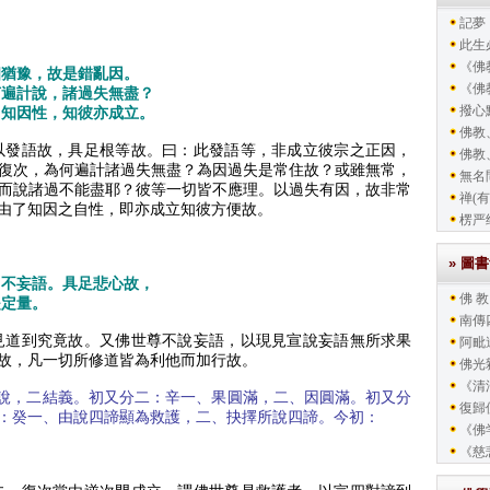
記夢
此生
《佛教
相猶豫，故是錯亂因。
《佛教
何遍計說，諸過失無盡？
撥心
了知因性，知彼亦成立。
佛教
以發語故，具足根等故。曰：此發語等，非成立彼宗之正因，
佛教
復次，為何遍計諸過失無盡？為因過失是常住故？或雖無常，
無名
而說諸過不能盡耶？彼等一切皆不應理。以過失有因，故非常
禅(有
由了知因之自性，即亦成立知彼方便故。
楞严
» 圖
，不妄語。具足悲心故，
佛 教
是定量。
南傳
見道到究竟故。又佛世尊不說妄語，以現見宣說妄語無所求果
阿毗
故，凡一切所修道皆為利他而加行故。
佛光
《清
說，二結義。初又分二：辛一、果圓滿，二、因圓滿。初又分
復歸
：癸一、由說四諦顯為救護，二、抉擇所說四諦。今初：
《佛
《慈