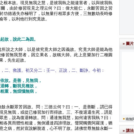
之根本故。現見無我之慧，是彼我執之能違害者，以與彼我執
若爾，由於修習現見之理云何？曰：偉大能仁，永斷苦因之習
於功德過失亦極明了，以無量行相眾多方便，三無數劫長時修
喻等，以利他行到究竟故。
先起故，說此二為因。
» 圖片
處所說之大師，以是彼究竟大師之因義故。究竟大師是能為他
能修習無我慧者，因立果名，故稱大師。此上意樂加行二種圓
果，先生起故。
逝，二、救護。初又分二：壬一、正說，二、斷諍。今初：
所依故。是善，見無我，
復退轉，斷我見種故，
心粗重，無煩惱無病，
無餘永斷眾苦因故。問：三德云何？曰：一、是善斷，謂已得
現見無我，或從已修習加行而得故。三、不復退還生死，謂是
眾患，說為復退轉故。問：通達無我慧，如何違害我執？曰：
南無
相各異而體性相違，無倒通達四諦理故。聲聞獨覺阿羅漢，猶
意之病，然於宣說解脫道，心不明了故。諸佛世尊無餘永斷一
» 講法