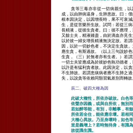
貪等三毒亦非從一切病親生，以
成，以由肺病逼身，生肺患故。曰：僅
根本因決定，以因增長時，果不可衰減
生，是從苦樂所生故。試問：若從三病
長精液，從彼生貪者。曰：彼不應理，
又餘士夫，精液雖盡，由於滴血亦見生
以於彼一婦女增長精液無決定故。若謂
因，以於一切妙色者，不決定生貪故。
應生貪，有斯過故。（以上三句說妙色
生貪，（三）於無者亦有生者。）若謂
一切士夫皆應成為於彼妙色執功德者，
以許是有猛利貪者故。此因決定，以貪
不生肺故。若謂患痰病者應不生肺之過
失，以說貪等依賴同類習氣差別而轉故
辰二、破四大種為因
此破大種性，所依亦破故。白色
依聲亦因義，或與自所依，無別
若如醉等能，有別，非離事，有
所依若全住，能依應非壞。若相
大種心異故。乃至身壞時，如色
豈是義增上？若時無待身，有識
故從識生識。