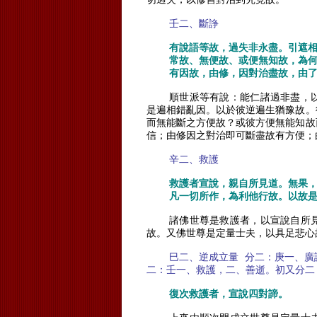
壬二、斷諍
有說語等故，過失非永盡。引遮
常故、無便故、或便無知故，為
有因故，由修，因對治盡故，由
順世派等有說：能仁諸過非盡，
是遍相錯亂因。以於彼逆遍生猶豫故。
而無能斷之方便故？或彼方便無能知故
信；由修因之對治即可斷盡故有方便；
辛二、救護
救護者宣說，親自所見道。無果
凡一切所作，為利他行故。以故
諸佛世尊是救護者，以宣說自所
故。又佛世尊是定量士夫，以具足悲心
巳二、逆成立量
分二：庚一、廣
二：壬一、救護，二、善逝。初又分二
復次救護者，宣說四對諦。