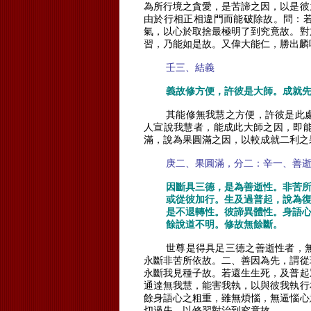
為所行境之貪愛，是苦諦之因，以是彼
由於行相正相違門而能破除故。問：
氣，以心於取捨最極明了到究竟故。對
習，乃能如是故。又偉大能仁，勝出麟
壬三、結義
義故修方便，許彼是大師。成就
其能修無我慧之方便，許彼是此
人宣說我慧者，能成此大師之因，即
滿，說為果圓滿之因，以較成就二利之
庚二、果圓滿，分二：辛一、善
因斷具三德，是為善逝性。非苦
或從彼加行。生及過普起，說為
是不退轉性。彼諦異體性。身語
餘說道不明。修故無餘斷。
世尊是得具足三德之善逝性者，
永斷非苦所依故。二、善因為先，謂從
永斷我見種子故。若還生生死，及普起
通達無我慧，能害我執，以與彼我執行
餘身語心之粗重，雖無煩惱，無逼惱心
切過失，以修習對治到究竟故。