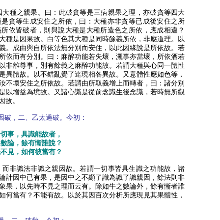
四大種之親果。曰：此破貪等是三病親果之理，亦破貪等四大
種是貪等生成安住之所依，曰：大種亦非貪等已成後安住之所
義所依皆破者，則與說大種是大種所造色之所依，應成相違？
大種是因果故。白等色其大種是同時餘義所依，非應道理。以
義。成由與自所依法無分別而安住，以此因緣說是所依故。若
所依而有分別。曰：麻醉功能若失壞，灑事亦當壞，所依酒若
以非離尊事，別有餘義之麻醉功能故。若謂大種與心同一體性
是異體故。以不錯亂覺了達現相各異故。又意體性應如色等，
汝不壞安住之所依故。若謂由所取義增上而轉者，曰：諸分別
是以增益為境故。又諸心識是從前念識生後念識，若時無所觀
因故。
因破，二、乙太過破。今初：
一切事，具識能故者，
牛數論，餘有慚誰說？
先不見，如何彼當有？
，而非識法非識之親因故。若謂一切事皆具生識之功能故，諸
論計因中已有果，是因中之不顯了識為識了識親因，餘法則非
象果，以先時不見之理而云有。除如牛之數論外，餘有慚者誰
如何當有？不能有故。以於其因百次分析所應現見其果體性，