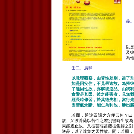
義
以
及
為
壬二、廣釋
以教理觀察，由苦性差別，當了
如是因安住，不見果遮故。為摧
了達因性故，亦解彼逆品。由我
貪愛是其因。彼之能害者，見無
經長時修習，於其德失相，當行
因習氣永斷。能仁為利他，勝出
若爾，通達四歸之方便云何？曰
故。又彼菩薩以苦性之差別暫時生故為
果能遮止故。又彼菩薩當觀彼集歸之對
逆品，以了達集之因性故。問：若爾，