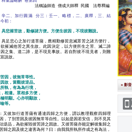
釋量論略解
卷第四
法稱論師造
僧成大師釋
民國 法尊釋編
辛二、加行圓滿
分三：壬一、略標，二、廣釋，三、結
。今初：
具悲摧苦故，勤修諸方便。方便生彼因，不現彼難說。
具足悲心之加行道菩薩，應精勤修習息滅眾苦之諸方便行，
是欲摧滅他苦之異生故。此因決定，以方便所生之苦、滅二諦
彼因之集、道二諦，是不現見事故。若自對彼不現見者，則難
他宣說故。
別苦因，彼無常等性。
彼因故，當觀彼逆品。
» 影音
我所執，有為為行境，
我，相違。眾相多方便，
走極明顯。心亦明顯故，
麟喻等。
：又彼加行道菩薩有通達四歸之方便，謂以教理觀察四歸理
因，了別苦因及彼因無常等自性。以如是因若安信，則不見其
治逆品，為欲摧毀彼苦諦之因故。又彼菩薩亦能定解彼集歸之
苦歸之因及彼之違害為何？曰：由我我所執所作成之有為法，