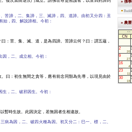
夫。復次當由逆次門成立。謂佛世尊是救護者，以宣四對諦到
» 佛
Buddh
一、苦諦，二、集諦，三、滅諦，四、道諦。由初又分四：丑
有始，四、解說諦相。今初：
» 農曆
<<
CN
？曰：苦、集、滅、道，是為四諦。苦諦云何？曰：謂五蘊，
2
20
9
出因，二、成立相。今初：
27
16
4
23
11
故。曰：初生無間之貪等，應有前念同類為先導，以現見由於
30
18
因生，二、破邪因生。今初：
，以暫時生故。此因決定，若無因者生相違故。
破三病為因，二、破四火種為因。初又分二：巳一、標，二、