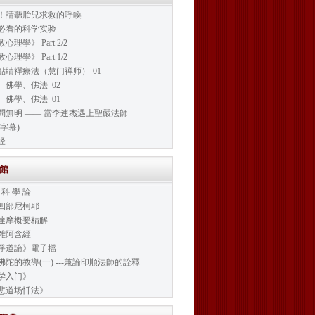
！請聽胎兒求救的呼喚
必看的科学实验
心理學》 Part 2/2
心理學》 Part 1/2
點睛禪療法（慧门禅师）-01
、佛學、佛法_02
、佛學、佛法_01
問無明 —— 當李連杰遇上聖嚴法師
字幕)
经
書館
 科 學 論
四部尼柯耶
達摩概要精解
雜阿含經
淨道論》電子檔
佛陀的教導(一) ---兼論印順法師的詮釋
学入门》
悲道场忏法》