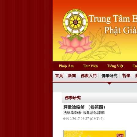
Pháp Âm
Thư Viện
Tiếng Việt
En
首頁
新聞
佛教入門
佛學研究
哲學
佛學研究
釋量論略解 （卷第四）
法稱論師著 法尊法師譯編
04/10/2017 06:57 (GMT+7)