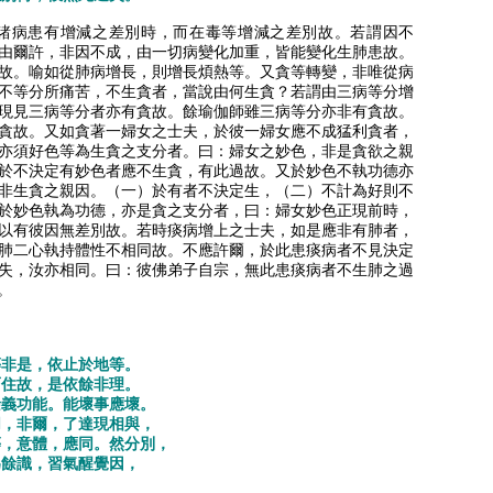
諸病患有增減之差別時，而在毒等增減之差別故。若謂因不
由爾許，非因不成，由一切病變化加重，皆能變化生肺患故。
故。喻如從肺病增長，則增長煩熱等。又貪等轉變，非唯從病
不等分所痛苦，不生貪者，當說由何生貪？若謂由三病等分增
現見三病等分者亦有貪故。餘瑜伽師雖三病等分亦非有貪故。
貪故。又如貪著一婦女之士夫，於彼一婦女應不成猛利貪者，
亦須好色等為生貪之支分者。曰：婦女之妙色，非是貪欲之親
於不決定有妙色者應不生貪，有此過故。又於妙色不執功德亦
非生貪之親因。（一）於有者不決定生，（二）不計為好則不
於妙色執為功德，亦是貪之支分者，曰：婦女妙色正現前時，
以有彼因無差別故。若時痰病增上之士夫，如是應非有肺者，
肺二心執持體性不相同故。不應許爾，於此患痰病者不見決定
失，汝亦相同。曰：彼佛弟子自宗，無此患痰病者不生肺之過
。
等非是，依止於地等。
而住故，是依餘非理。
餘義功能。能壞事應壞。
同，非爾，了達現相與，
等，意體，應同。然分別，
為餘識，習氣醒覺因，