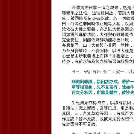
若謂貪等雖非三病之親果，然是
種親果之法性，道理相同故，若謂大
依，被同時所依亦破訖故。若一切餘
曰：白等色非同時依止地等大種，以與
汝依彼大種之聲義，亦是以大種為因之
謂如灑與麻醉功能，大種與心雖是能依
完全安住，則能依麻醉功能亦應非壞，
亦應相同。曰：大種與心非同一體性，
乃至身變壞時，不變同轉。以彼大種是
心豈是由所取義增上而轉？非義增上，
待身，有前念識為後念餘識習氣醒覺之
丑三、破計有始
分二：寅一、以
非識則非識，親困故亦成。若許
草等端百象，先不見言有，除如
百次分析因，所應見體性，彼性
生死無始亦得成立，以識有親因
非識法非識之親因，吾等已成。引是數
其因。曰：言於草端等因上，有成百大
作是說？皆不應說。以彼果法於因體中
先於因時不可見故。