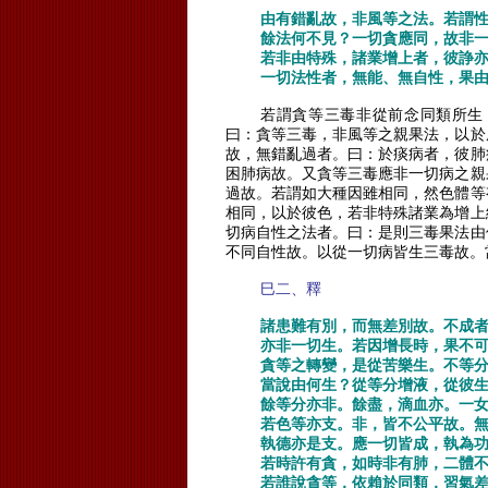
由有錯亂故，非風等之法。若謂
餘法何不見？一切貪應同，故非
若非由特殊，諸業增上者，彼諍
一切法性者，無能、無自性，果
若謂貪等三毒非從前念同類所生
曰：貪等三毒，非風等之親果法，以於
故，無錯亂過者。曰：於痰病者，彼肺
困肺病故。又貪等三毒應非一切病之親
過故。若謂如大種因雖相同，然色體等
相同，以於彼色，若非特殊諸業為增上
切病自性之法者。曰：是則三毒果法由
不同自性故。以從一切病皆生三毒故。
巳二、釋
諸患難有別，而無差別故。不成
亦非一切生。若因增長時，果不
貪等之轉變，是從苦樂生。不等
當說由何生？從等分增液，從彼
餘等分亦非。餘盡，滴血亦。一
若色等亦支。非，皆不公平故。
執德亦是支。應一切皆成，執為
若時許有貪，如時非有肺，二體
若誰說貪等，依賴於同類，習氣