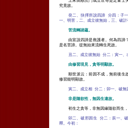
上來由順次門成立世尊是定量士
究竟故。
癸二、抉擇所說四諦
分四：子
一、明苦，二、成立彼無始，三、破計
苦流轉諸蘊。
由宣說四諦是救護者。何為四諦
是名苦諦。從無始來流轉生死故。
丑二、成立彼無始
分二：寅一、
由修習現見，貪等明顯故。
順世派云：前因不成，無前後生
修習能明顯故。
寅二、成立相
分二：卯一、破無
非是隨欲性，無因生違故。
初生之貪等，非無因緣隨欲而生
卯二、破邪因生
分二：辰一、
釋。今初：