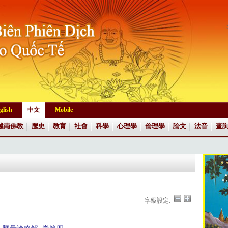
glish
中文
Mobile
越南佛教
歷史
教育
社會
科學
心理學
倫理學
論文
法音
查
字級設定: