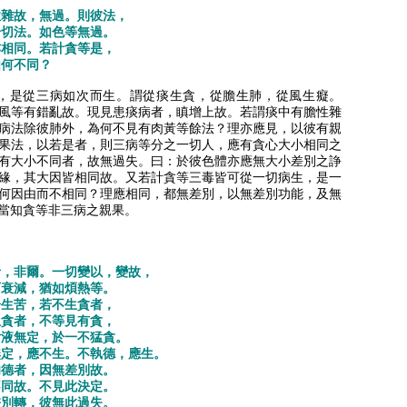
性雜故，無過。則彼法，
一切法。如色等無過。
亦相同。若計貪等是，
由何不同？
，是從三病如次而生。謂從痰生貪，從膽生肺，從風生癡。
風等有錯亂故。現見患痰病者，瞋增上故。若謂痰中有膽性雜
病法除彼肺外，為何不見有肉黃等餘法？理亦應見，以彼有親
果法，以若是者，則三病等分之一切人，應有貪心大小相同之
有大小不同者，故無過失。曰：於彼色體亦應無大小差別之諍
緣，其大因皆相同故。又若計貪等三毒皆可從一切病生，是一
何因由而不相同？理應相同，都無差別，以無差別功能，及無
當知貪等非三病之親果。
者，非爾。一切變以，變故，
可衰減，猶如煩熱等。
分生苦，若不生貪者，
生貪者，不等見有貪，
女液無定，於一不猛貪。
無定，應不生。不執德，應生。
功德者，因無差別故。
不同故。不見此決定。
差別轉，彼無此過失。