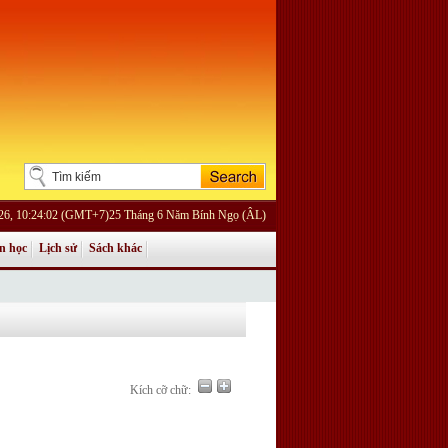
026, 10:24:02 (GMT+7)25 Tháng 6 Năm Bính Ngọ (ÂL)
n học
Lịch sử
Sách khác
Kích cỡ chữ: