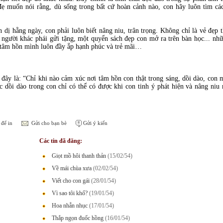
ẹ muốn nói rằng, dù sống trong bất cứ hoàn cảnh nào, con hãy luôn tìm c
 dị hằng ngày, con phải luôn biết nâng niu, trân trọng. Không chỉ là vẻ đẹp
 người khác phái gửi tặng, một quyển sách đẹp con mở ra trên bàn học... nhữ
y tâm hồn mình luôn đầy ắp hạnh phúc và trẻ mãi…
y là: “Chỉ khi nào cảm xúc nơi tâm hồn con thật trong sáng, dồi dào, con m
dồi dào trong con chỉ có thể có được khi con tinh ý phát hiện và nâng niu
để in
Gửi cho bạn bè
Gửi ý kiến
Các tin đã đăng:
Giọt mồ hôi thanh thản
(15/02/54)
Về mái chùa xưa
(02/02/54)
Viết cho con gái
(28/01/54)
Vì sao tôi khổ?
(19/01/54)
Hoa nhẫn nhục
(17/01/54)
Thắp ngọn đuốc hồng
(16/01/54)