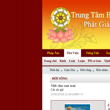
Pháp Âm
Thư Viện
Tiếng Việt
En
Trang chủ
Kinh
Luật
Luận
PH cơ bản
Tịnh
Thời đại
Giáo Dục
Đời sống
Hôn nhân - 
ĐỜI SỐNG
Viết cho con trai
Các tác giả
21/02/2554 21:50 (GMT+7)
C
N