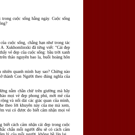
 trong cuộc sống hằng ngày. Cuộc sống
hông?
 của cuộc sống, chẳng hạn như trong tác
 A. Xukhomlinxki đã từng viết: “Cái đẹp
thấy vẻ đẹp của cuộc sống: bầu trời xanh
trên thảo nguyên bao la, buổi hoàng hôn
ên nhiên quanh mình hay sao? Chừng nào
trở thành Con Người theo đúng nghĩa của
 đừng nằm chần chừ trên giường mà hãy
 chào mọi vẻ đẹp phong phú, mới mẻ của
rộng và nối dài các giác quan của mình,
he theo lời khuyên này của mẹ mà xem,
niềm vui có được do biết cảm nhận mọi vẻ
g biết cách cảm nhận cái đẹp trong cuộc
chắc chắn mỗi người đều sẽ có cách cảm
âm lý của mỗi người, không hề lặp lại...