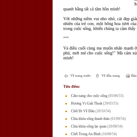
M
quanh bằng tất cả tâm hồn mình!
Với những niềm vui nho nhỏ, cái đẹp giản
nhiên của trẻ con, một bông hoa tươi của
trong cuộc sống, khiến chúng ta cảm thấ
°°°
Và điều cuối cùng mẹ muốn nhấn mạnh ở đâ
phú, mới mẻ cho cuộc sống!” Mà cảm xúc 
mình!
Về trang trước
Về đầu trang
Bản 
Tiêu điểm:
Cẩm nang cho cuộc sống
(05/06/55)
Hương Vị Giải Thoát
(29/03/55)
Chết Đi Về Đâu
(20/10/54)
Chìa khóa sống thanh thản
(01/09/54)
Chìa khóa sống lạc quan
(26/08/54)
Chết Trong An Bình
(16/08/54)