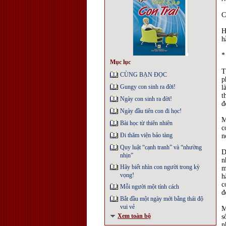
C
H
h
*
Mục lục
T
CÙNG BẠN ĐỌC
p
Gungy con sinh ra đời!
l
t
Ngày con sinh ra đời!
đ
Ngày đầu tiên con đi học!
M
Bài học từ thiên nhiên
c
Đi thăm viện bảo tàng
n
Quy luật “cạnh tranh” và “nhường
D
nhịn”
n
Hãy biết nhìn con người trong kỳ
m
vọng!
h
c
Mỗi người một tính cách
đ
Bắt đầu một ngày mới bằng thái độ
vui vẻ
M
Xem toàn bộ
s
n