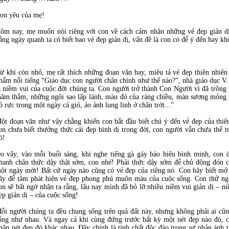
on yêu của mẹ!
ôm nay, mẹ muốn nói riêng với con về cách cảm nhận những vẻ đẹp giản dị
ằng ngày quanh ta có biết bao vẻ đẹp giản dị, vấn đề là con có để ý đến hay k
ừ khi còn nhỏ, mẹ rất thích những đoạn văn hay, miêu tả vẻ đẹp thiên nhiên
hẩm nổi tiếng “Giáo dục con người chân chính như thế nào?”, nhà giáo dục V.
à niềm vui của cuộc đời chúng ta. Con người trở thành Con Người vì đã trông 
hăm thẳm, những ngôi sao lấp lánh, màu đỏ của ráng chiều, màn sương mỏng 
ỏ rực trong một ngày cả gió, ảo ảnh lung linh ở chân trời...”
ột đoạn văn như vậy chẳng khiến con bắt đầu biết chú ý đến vẻ đẹp của thi
on chưa biết thưởng thức cái đẹp bình dị trong đời, con người vẫn chưa thể 
ó!
o vậy, vào mỗi buổi sáng, khi nghe tiếng gà gáy báo hiệu bình minh, con
hanh chân thức dậy thật sớm, con nhé! Phải thức dậy sớm để chủ động đón
ột ngày mới! Bất cứ ngày nào cũng có vẻ đẹp của riêng nó. Con hãy biết mở 
ãy để tâm phát hiện vẻ đẹp phong phú muôn màu của cuộc sống. Con thử ng
on sẽ bất ngờ nhận ra rằng, lâu nay mình đã bỏ lỡ nhiều niềm vui giản dị – 
ẹp giản dị – của cuộc sống!
ỗi người chúng ta đều chung sống trên quả đất này, nhưng không phải ai cũn
ống như nhau. Và ngay cả khi cùng đứng trước bất kỳ một nét đẹp nào đó, 
hận nét đẹp đó khác nhau. Đây chính là tính chất độc đáo trong sự phản ánh t