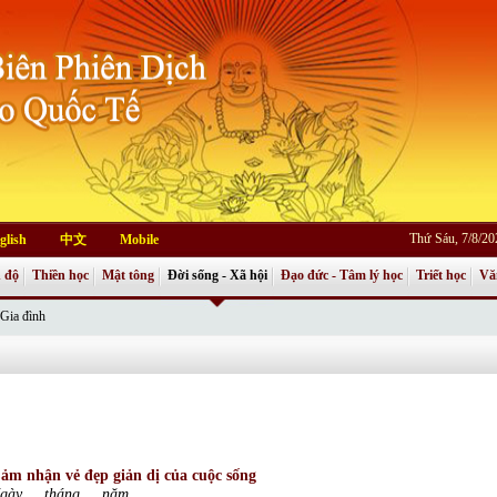
Thứ Sáu, 7/8/2
glish
中文
Mobile
 độ
Thiền học
Mật tông
Đời sống - Xã hội
Đạo đức - Tâm lý học
Triết học
Vă
Gia đình
ảm nhận vẻ đẹp giản dị của cuộc sống
gày … tháng … năm …