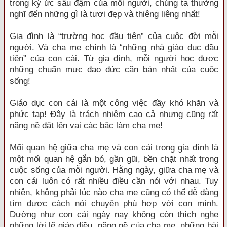
trong ký ức sâu đậm của mỗi người, chúng ta thường
nghĩ đến những gì là tươi đẹp và thiêng liêng nhất!
Gia đình là “trường học đầu tiên” của cuộc đời mỗi
người. Và cha mẹ chính là “những nhà giáo dục đầu
tiên” của con cái. Từ gia đình, mỗi người học được
những chuẩn mực đạo đức căn bản nhất của cuộc
sống!
Giáo dục con cái là một công việc đầy khó khăn và
phức tạp! Đây là trách nhiệm cao cả nhưng cũng rất
nặng nề đặt lên vai các bậc làm cha mẹ!
Mối quan hệ giữa cha mẹ và con cái trong gia đình là
một mối quan hệ gắn bó, gần gũi, bền chặt nhất trong
cuộc sống của mỗi người. Hằng ngày, giữa cha mẹ và
con cái luôn có rất nhiều điều cần nói với nhau. Tuy
nhiên, không phải lúc nào cha mẹ cũng có thể dễ dàng
tìm được cách nói chuyện phù hợp với con mình.
Dường như con cái ngày nay không còn thích nghe
những lời lẽ giáo điều, nặng nề của cha mẹ, những bài