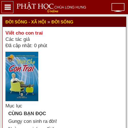
»
ĐỜI SỐNG - XÃ HỘI
ĐỜI SỐNG
Viết cho con trai
Các tác giả
Đã cập nhật: 0 phút
Mục lục
CÙNG BẠN ĐỌC
Gungy con sinh ra đời!