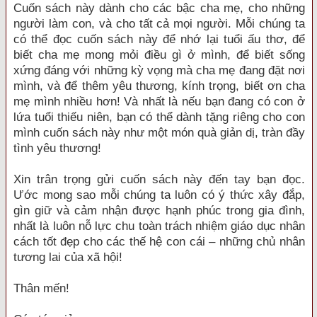
Cuốn sách này dành cho các bậc cha mẹ, cho những
người làm con, và cho tất cả mọi người. Mỗi chúng ta
có thể đọc cuốn sách này để nhớ lại tuổi ấu thơ, để
biết cha mẹ mong mỏi điều gì ở mình, để biết sống
xứng đáng với những kỳ vọng mà cha mẹ đang đặt nơi
mình, và để thêm yêu thương, kính trọng, biết ơn cha
mẹ mình nhiều hơn! Và nhất là nếu bạn đang có con ở
lứa tuổi thiếu niên, bạn có thể dành tặng riêng cho con
mình cuốn sách này như một món quà giản dị, tràn đầy
tình yêu thương!
Xin trân trọng gửi cuốn sách này đến tay bạn đọc.
Ước mong sao mỗi chúng ta luôn có ý thức xây đắp,
gìn giữ và cảm nhận được hạnh phúc trong gia đình,
nhất là luôn nỗ lực chu toàn trách nhiệm giáo dục nhân
cách tốt đẹp cho các thế hệ con cái – những chủ nhân
tương lai của xã hội!
Thân mến!