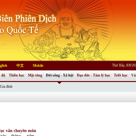
Thứ Bảy, 8/8/2
glish
中文
Mobile
 độ
Thiền học
Mật tông
Đời sống - Xã hội
Đạo đức - Tâm lý học
Triết học
Vă
Gia đình
ọc vấn chuyên môn
gày… tháng … năm …