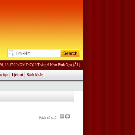
026, 16:17:29 (GMT+7)26 Tháng 6 Năm Bính Ngọ (ÂL)
n học
Lịch sử
Sách khác
Kích cỡ chữ: