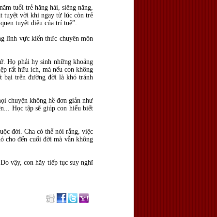
ăm tuổi trẻ hăng hái, siêng năng,
 tuyệt vời khi ngay từ lúc còn trẻ
uen tuyệt diệu của trí tuệ”.
ng lĩnh vực kiến thức chuyên môn
thứ. Họ phải hy sinh những khoảng
iệp rất hữu ích, mà nếu con không
ất bại trên đường đời là khó tránh
 mọi chuyện không hề đơn giản như
n... Học tập sẽ giúp con hiểu biết
ộc đời. Cha có thể nói rằng, việc
 nó cho đến cuối đời mà vẫn không
Do vậy, con hãy tiếp tục suy nghĩ