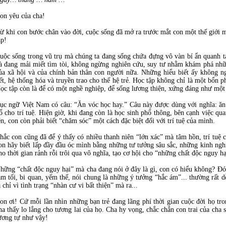
on yêu của cha!
ừ khi con bước chân vào đời, cuộc sống đã mở ra trước mắt con một thế giới 
ập!
uộc sống trong vũ trụ mà chúng ta đang sống chứa đựng vô vàn bí ẩn quanh ta
à đang mải miết tìm tòi, không ngừng nghiên cứu, suy tư nhằm khám phá những
ủa xã hội và của chính bản thân con người nữa. Những hiểu biết ấy không ng
ết, hệ thống hóa và truyền trao cho thế hệ trẻ. Học tập không chỉ là một bổn 
ọc tập còn là để có một nghề nghiệp, để sống lương thiện, xứng đáng như một
ục ngữ Việt Nam có câu: “Ăn vóc học hay.” Câu này được dùng với nghĩa: ăn t
ổ cho trí tuệ. Hiện giờ, khi đang còn là học sinh phổ thông, bên cạnh việc qu
ên, con còn phải biết “chăm sóc” một cách đặc biệt đối với trí tuệ của mình.
hắc con cũng đã để ý thấy có nhiều thanh niên “lớn xác” mà tâm hồn, trí tuệ 
on hãy biết lấp đầy đầu óc mình bằng những tư tưởng sâu sắc, những kinh nghi
ho thời gian rảnh rỗi trôi qua vô nghĩa, tạo cơ hội cho “những chất độc nguy hạ
hững “chất độc nguy hại” mà cha đang nói ở đây là gì, con có hiểu không? Đó 
ăm tối, bi quan, yếm thế, nói chung là những ý tưởng “hắc ám”... thường rất d
a chỉ vì tình trạng “nhàn cư vi bất thiện” mà ra...
on ơi! Cứ mỗi lần nhìn những bạn trẻ đang lãng phí thời gian cuộc đời họ tro
ha thấy lo lắng cho tương lai của họ. Cha hy vọng, chắc chắn con trai của cha
ương tự như vậy!