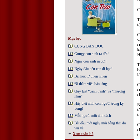
C
T
t
C
Mục lục
v
c
CÙNG BẠN ĐỌC
k
Gungy con sinh ra đời!
H
Ngày con sinh ra đời!
T
Ngày đầu tiên con đi học!
b
l
Bài học từ thiên nhiên
Đi thăm viện bảo tàng
C
c
Quy luật “cạnh tranh” và “nhường
c
nhịn”
Hãy biết nhìn con người trong kỳ
N
vọng!
t
t
Mỗi người một tính cách
Bắt đầu một ngày mới bằng thái độ
C
vui vẻ
c
Xem toàn bộ
t