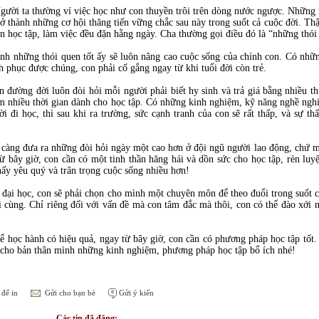
gười ta thường ví việc học như con thuyền trôi trên dòng nước ngược. Những n
ở thành những cơ hội thăng tiến vững chắc sau này trong suốt cả cuộc đời. Thật
 học tập, làm việc đều đặn hằng ngày. Cha thường gọi điều đó là “những thói q
ính những thói quen tốt ấy sẽ luôn nâng cao cuộc sống của chính con. Có nhữ
h phục được chúng, con phải cố gắng ngay từ khi tuổi đời còn trẻ.
ên đường đời luôn đòi hỏi mỗi người phải biết hy sinh và trả giá bằng nhiều 
hêm nhiều thời gian dành cho học tập. Có những kinh nghiệm, kỹ năng nghề ngh
ời đi học, thì sau khi ra trường, sức cạnh tranh của con sẽ rất thấp, và sự th
lại càng đưa ra những đòi hỏi ngày một cao hơn ở đội ngũ người lao động, chứ
ừ bây giờ, con cần có một tinh thần hăng hái và dồn sức cho học tập, rèn luyệ
hấy yêu quý và trân trọng cuộc sống nhiều hơn!
đại học, con sẽ phải chọn cho mình một chuyên môn để theo đuổi trong suốt cu
i cùng. Chỉ riêng đối với vấn đề mà con tâm đắc mà thôi, con có thể đào xới
ể học hành có hiệu quả, ngay từ bây giờ, con cần có phương pháp học tập tốt. 
n cho bản thân mình những kinh nghiệm, phương pháp học tập bổ ích nhé!
để in
Gửi cho bạn bè
Gửi ý kiến
Các tin đã đăng: