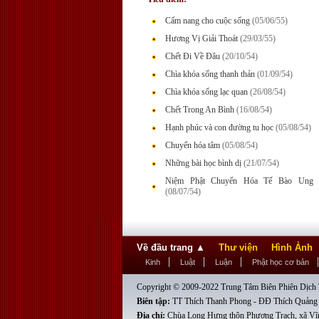
Cẩm nang cho cuộc sống
(05/06/55)
Hương Vị Giải Thoát
(29/03/55)
Chết Đi Về Đâu
(20/10/54)
Chìa khóa sống thanh thản
(01/09/54)
Chìa khóa sống lạc quan
(26/08/54)
Chết Trong An Bình
(16/08/54)
Hạnh phúc và con đường tu học
(05/08/54)
Chuyển hóa tâm
(05/08/54)
Những bài học bình dị
(21/07/54)
Niệm Phật Chuyển Hóa Tế Bào Ung 
(08/07/54)
Về đầu trang
▲
Thư viện
Hình Ảnh
Kinh
Luật
Luận
Phật học cơ bản
Copyright © 2009-2022 Trung Tâm Biên Phiên Dịch T
Biên tập:
TT Thích Thanh Phong - ĐĐ Thích Quảng
Địa chỉ:
Chùa Long Hưng thôn Phương Trạch, xã Vĩ