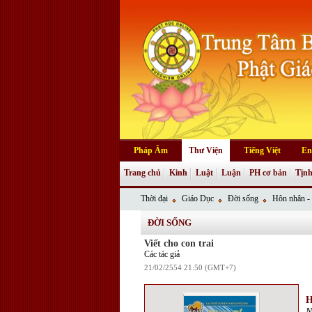
Pháp Âm
Thư Viện
Tiếng Việt
En
Trang chủ
Kinh
Luật
Luận
PH cơ bản
Tịnh
Thời đại
Giáo Dục
Đời sống
Hôn nhân - 
ĐỜI SỐNG
Viết cho con trai
Các tác giả
21/02/2554 21:50 (GMT+7)
H
N