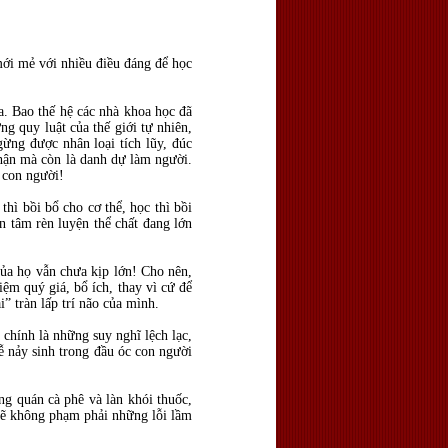
mới mẻ với nhiều điều đáng để học
. Bao thế hệ các nhà khoa học đã
 quy luật của thế giới tự nhiên,
ừng được nhân loại tích lũy, đúc
phận mà còn là danh dự làm người.
 con người!
hì bồi bổ cho cơ thể, học thì bồi
an tâm rèn luyện thể chất đang lớn
của họ vẫn chưa kịp lớn! Cho nên,
ệm quý giá, bổ ích, thay vì cứ để
i” tràn lấp trí não của mình.
chính là những suy nghĩ lệch lạc,
ễ nảy sinh trong đầu óc con người
ng quán cà phê và làn khói thuốc,
 sẽ không phạm phải những lỗi lầm