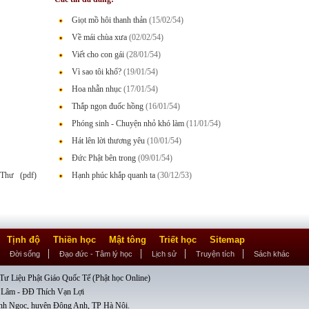
Giọt mồ hôi thanh thản
(15/02/54)
Về mái chùa xưa
(02/02/54)
Viết cho con gái
(28/01/54)
Vì sao tôi khổ?
(19/01/54)
Hoa nhẫn nhục
(17/01/54)
Thắp ngọn đuốc hồng
(16/01/54)
Phóng sinh - Chuyện nhỏ khó làm
(11/01/54)
Hát lên lời thương yêu
(10/01/54)
Đức Phật bên trong
(09/01/54)
Thư (pdf)
Hạnh phúc khắp quanh ta
(30/12/53)
Tịnh độ
Thiền học
Mật tông
Triết học
Sitemap
Đời sống
Đạo đức - Tâm lý học
Lịch sử
Truyện tích
Sách khác
ư Liệu Phật Giáo Quốc Tế (Phật học Online)
 Lâm - ĐĐ Thích Vạn Lợi
nh Ngọc, huyện Đông Anh, TP Hà Nội.