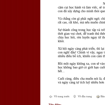
N
cặm cụi học hành và làm việc, sẽ tr
con đã xây dựng cho mình thói quen
Và chẳng còn gì phải nghi ngờ, ch
rất cao, rất khó, mà nếu muốn chin
Sự thành công trong học tập và tr
thời gian vui chơi, để tranh thủ t
chịu học hỏi, rèn luyện ngay từ th
khỏi.
Xã hội ngày càng phát triển, thì 
con nghĩ đâu! Chính vì vậy, ngay t
nhiều điều bổ ích, khiến con cảm t
Rồi một ngày không xa, con sẽ vào 
học không bao giờ có giới hạn cuố
hết...
Cuối cùng, điều cha muốn nói là, đ
và ngày càng tự tích luỹ nhiều hơ
Về trang trước
Về đầu trang
Bản 
Tiêu điểm: