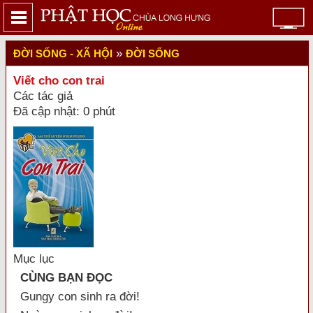
»
ĐỜI SỐNG - XÃ HỘI
ĐỜI SỐNG
Viết cho con trai
Các tác giả
Đã cập nhật: 0 phút
Mục lục
CÙNG BẠN ĐỌC
Gungy con sinh ra đời!