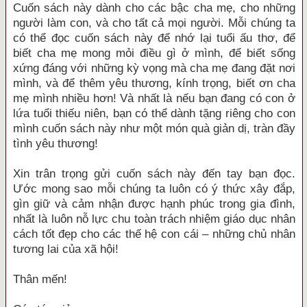
Cuốn sách này dành cho các bậc cha mẹ, cho những
người làm con, và cho tất cả mọi người. Mỗi chúng ta
có thể đọc cuốn sách này để nhớ lại tuổi ấu thơ, để
biết cha mẹ mong mỏi điều gì ở mình, để biết sống
xứng đáng với những kỳ vọng mà cha mẹ đang đặt nơi
mình, và để thêm yêu thương, kính trọng, biết ơn cha
mẹ mình nhiều hơn! Và nhất là nếu bạn đang có con ở
lứa tuổi thiếu niên, bạn có thể dành tặng riêng cho con
mình cuốn sách này như một món quà giản dị, tràn đầy
tình yêu thương!
Xin trân trọng gửi cuốn sách này đến tay bạn đọc.
Ước mong sao mỗi chúng ta luôn có ý thức xây đắp,
gìn giữ và cảm nhận được hạnh phúc trong gia đình,
nhất là luôn nỗ lực chu toàn trách nhiệm giáo dục nhân
cách tốt đẹp cho các thế hệ con cái – những chủ nhân
tương lai của xã hội!
Thân mến!