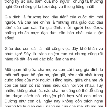
trong ký ức sâu đậm của mỗi người, chúng ta thường
nghĩ đến những gì là tươi đẹp và thiêng liêng nhất!
Gia đình là “trường học đầu tiên” của cuộc đời mỗi
người. Và cha mẹ chính là “những nhà giáo dục đầu
tiên” của con cái. Từ gia đình, mỗi người học được
những chuẩn mực đạo đức căn bản nhất của cuộc
sống!
Giáo dục con cái là một công việc đầy khó khăn và
phức tạp! Đây là trách nhiệm cao cả nhưng cũng rất
nặng nề đặt lên vai các bậc làm cha mẹ!
Mối quan hệ giữa cha mẹ và con cái trong gia đình là
một mối quan hệ gắn bó, gần gũi, bền chặt nhất trong
cuộc sống của mỗi người. Hằng ngày, giữa cha mẹ và
con cái luôn có rất nhiều điều cần nói với nhau. Tuy
nhiên, không phải lúc nào cha mẹ cũng có thể dễ dàng
tìm được cách nói chuyện phù hợp với con mình.
Dường như con cái ngày nay không còn thích nghe
những lời lẽ giáo điều, nặng nề của cha mẹ, những bài