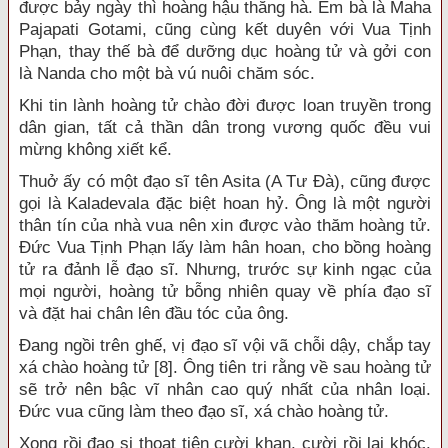
được bảy ngày thì hoàng hậu thăng hà. Em bà là Maha
Pajapati Gotami, cũng cùng kết duyên với Vua Tịnh
Phạn, thay thế bà để dưỡng dục hoàng tử và gởi con
là Nanda cho một bà vú nuôi chăm sóc.
Khi tin lành hoàng tử chào đời được loan truyền trong
dân gian, tất cả thần dân trong vương quốc đều vui
mừng không xiết kể.
Thuở ấy có một đạo sĩ tên Asita (A Tư Đà), cũng được
gọi là Kaladevala đặc biệt hoan hỷ. Ông là một người
thân tín của nhà vua nên xin được vào thăm hoàng tử.
Đức Vua Tịnh Phạn lấy làm hân hoan, cho bồng hoàng
tử ra đảnh lễ đạo sĩ. Nhưng, trước sự kinh ngạc của
mọi người, hoàng tử bỗng nhiên quay về phía đạo sĩ
và đặt hai chân lên đầu tóc của ông.
Đang ngồi trên ghế, vị đạo sĩ vội vã chỗi dậy, chắp tay
xá chào hoàng tử [8]. Ông tiên tri rằng về sau hoàng tử
sẽ trở nên bậc vĩ nhân cao quý nhất của nhân loại.
Đức vua cũng làm theo đạo sĩ, xá chào hoàng tử.
Xong rồi đạo si thoạt tiên cười khan, cười rồi lại khóc.