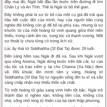
đây mai đó, Ngài bắt đầu lần bước trên đường đi tìm
Chân Lý và An Tĩnh. Thế là Ngài từ bỏ thế gian.
Đây không phải là sự từ bỏ của một cụ già đã trải qua
hầu hết cuộc đời của mình, hay của người bần cùng
nghèo đói không còn gì để bỏ lại phía sau, nhưng là sự
khước từ của một hoàng tử vinh quang giữa thời niên
thiếu, trong cảnh ấm no, sung túc và thạnh vượng. Một
sự thoát ly chưa từng có trong lịch sử.
Lúc ấy thái tử Siddhattha (Sĩ Đạt Ta) được 29 tuổi.
Đến sáng hôm sau Ngài đi đã xa. Sau khi Ngài vượt
qua sông Anoma, Ngài dừng bước trên bãi cát, tự cạo
râu tóc và trao xiêm y lại cho Channa (Xa Nặc) đem
về. Rồi khoác lên mình tấm y vàng, Hoàng tử
Siddhattha (Sĩ Đạt Ta) tự nguyện sống đời tu sĩ và sẵn
sàng chấp nhận mọi thiếu thốn vật chất.
Từ một hoàng tử giàu sang vinh hiển tột bậc, Ngài trở
thành đạo sĩ nghèo nàn, không tiền của, không cửa
nhà, sống nhờ lòng từ thiện của bá tánh thập phương.