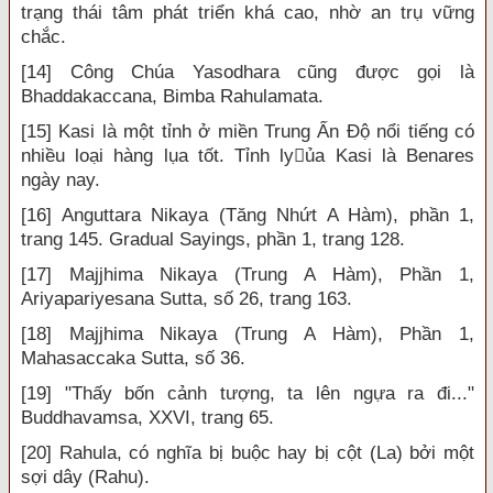
trạng thái tâm phát triển khá cao, nhờ an trụ vững
chắc.
[14] Công Chúa Yasodhara cũng được gọi là
Bhaddakaccana, Bimba Rahulamata.
[15] Kasi là một tỉnh ở miền Trung Ấn Độ nổi tiếng có
nhiều loại hàng lụa tốt. Tỉnh lyủa Kasi là Benares
ngày nay.
[16] Anguttara Nikaya (Tăng Nhứt A Hàm), phần 1,
trang 145. Gradual Sayings, phần 1, trang 128.
[17] Majjhima Nikaya (Trung A Hàm), Phần 1,
Ariyapariyesana Sutta, số 26, trang 163.
[18] Majjhima Nikaya (Trung A Hàm), Phần 1,
Mahasaccaka Sutta, số 36.
[19] "Thấy bốn cảnh tượng, ta lên ngựa ra đi..."
Buddhavamsa, XXVI, trang 65.
[20] Rahula, có nghĩa bị buộc hay bị cột (La) bởi một
sợi dây (Rahu).