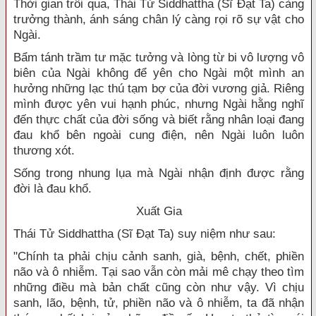
Thời gian trôi qua, Thái Tử Siddhattha (Sĩ Đạt Ta) càng
trưởng thành, ánh sáng chân lý càng rọi rõ sự vật cho
Ngài.
Bẩm tánh trầm tư mặc tưởng và lòng từ bi vô lượng vô
biên của Ngài không để yên cho Ngài một mình an
hưởng những lạc thú tạm bợ của đời vương giả. Riêng
mình được yên vui hạnh phúc, nhưng Ngài hằng nghĩ
đến thực chất của đời sống và biết rằng nhân loại đang
đau khổ bên ngoài cung điện, nên Ngài luôn luôn
thương xót.
Sống trong nhung lụa mà Ngài nhận định được rằng
đời là đau khổ.
Xuất Gia
Thái Tử Siddhattha (Sĩ Đạt Ta) suy niệm như sau:
"Chính ta phải chịu cảnh sanh, già, bệnh, chết, phiền
não và ô nhiễm. Tại sao vẫn còn mải mê chạy theo tìm
những điều mà bản chất cũng còn như vậy. Vì chịu
sanh, lão, bệnh, tử, phiền não và ô nhiễm, ta đã nhận