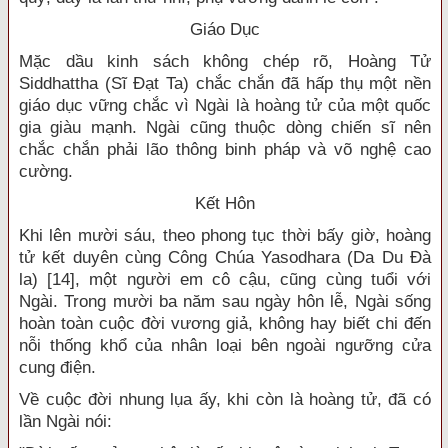
Giáo Dục
Mặc dầu kinh sách không chép rõ, Hoàng Tử
Siddhattha (Sĩ Đạt Ta) chắc chắn đã hấp thụ một nền
giáo dục vững chắc vì Ngài là hoàng tử của một quốc
gia giàu mạnh. Ngài cũng thuộc dòng chiến sĩ nên
chắc chắn phải lão thông binh pháp và võ nghệ cao
cường.
Kết Hôn
Khi lên mười sáu, theo phong tục thời bấy giờ, hoàng
tử kết duyên cùng Công Chúa Yasodhara (Da Du Đà
la) [14], một người em cô cậu, cũng cùng tuổi với
Ngài. Trong mười ba năm sau ngày hôn lễ, Ngài sống
hoàn toàn cuộc đời vương giả, không hay biết chi đến
nỗi thống khổ của nhân loại bên ngoài ngưỡng cửa
cung điện.
Về cuộc đời nhung lụa ấy, khi còn là hoàng tử, đã có
lần Ngài nói: