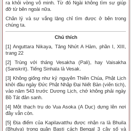
ra khỏi vòng vô minh. Từ đó Ngài không tìm sự giúp
đỡ từ bên ngoài nữa.
Chân lý và sự vắng lặng chỉ tìm được ở bên trong
chúng ta.
Chú thích
[1] Anguttara Nikaya, Tăng Nhứt A Hàm, phần I, XIII,
trang 22
[2] Trùng với tháng Vesakha (Pali), hay Vaisakha
(Sanskrit). Tiếng Sinhala là Vesak.
[3] Không giống như kỷ nguyên Thiên Chúa, Phật Lịch
khởi đầu ngày Đức Phật Nhập Đại Niết Bàn (viên tịch),
vào năm 543 trước Dương Lịch, chớ không phải ngày
Bồ Tát đản sanh.
[4] Một thạch trụ do Vua Asoka (A Dục) dựng lên nơi
đây vẫn còn.
[5] Địa điểm của Kapilavatthu được nhận ra là Bhuila
(Bhulya) trong quận Basti cách Bengal 3 cây số và