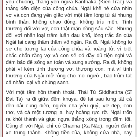
yêu chuộng, thắng yên ngựa Kanthaka (Kiền Trắc) và
thẳng đến điện của công chúa. Ngài khẽ hé cửa nhìn
vợ và con đang yên giấc với một tấm lòng từ ái nhưng
bình thản, không chao động, không trìu mến. Tình
thương đối với vợ, con thật mặn nồng sâu sắc. Nhưng
đối với nhân loại trầm luân đau khổ, lòng trắc ẩn của
Ngài lại càng thâm thậm vô ngần. Ra đi, Ngài không lo
sợ cho tương lai của công chúa và hoàng tử, vì biết
chắc chắn rằng vợ và con sẽ có đầy đủ tiện nghi và
đảm bảo để sống an toàn và sung sướng. Ra đi, không
phải vì kém tình thương vợ, thương con, mà vì tình
thương của Ngài mở rộng cho mọi người, bao trùm tất
cả nhân loại và chúng sanh.
Với một tâm hồn thanh thoát, Thái Tử Siddhattha (Sĩ
Đạt Ta) ra đi giữa đêm khuya, để lại sau lưng tất cả
đền đài cung điện, người cha yêu quý, vợ đẹp, con
thơ, và cả một tương lai huy hoàng rực rỡ. Ngài trốn
ra khỏi thành và giục ngựa thẳng xông trong đêm tối.
Cùng đi với Ngài chỉ có Channa (Xa Nặc), người đánh
xe trung thành. Không tiền của, không cửa nhà, nay