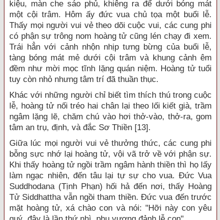
kiệu, màn che sáo phủ, khiêng ra để dưới bóng mát
một cội trâm. Hôm ấy đức vua chủ tọa một buổi lễ.
Thấy mọi người vui vẻ theo dõi cuộc vui, các cung phi
có phận sự trông nom hoàng tử cũng lén chạy đi xem.
Trái hẳn với cảnh nhộn nhịp tưng bừng của buổi lễ,
tàng bóng mát mẻ dưới cội trâm và khung cảnh êm
đềm như mời mọc tĩnh lặng quán niệm. Hoàng tử tuổi
tuy còn nhỏ nhưng tâm trí đã thuần thục.
Khác với những người chỉ biết tìm thích thú trong cuộc
lễ, hoàng tử nối tréo hai chân lại theo lối kiết già, trầm
ngâm lặng lẽ, chăm chú vào hơi thở-vào, thở-ra, gom
tâm an trụ, định, và đắc Sơ Thiền [13].
Giữa lúc mọi người vui vẻ thưởng thức, các cung phi
bỗng sực nhớ lại hoàng tử, vội vã trở về với phận sự.
Khi thấy hoàng tử ngồi trầm ngâm hành thiền thì họ lấy
làm ngạc nhiên, đến tâu lại tự sự cho vua. Đức Vua
Suddhodana (Tịnh Phạn) hối hả đến nơi, thấy Hoàng
Tử Siddhattha vẫn ngồi tham thiền. Đức vua đến trước
mặt hoàng tử, xá chào con và nói: "Hỡi này con yêu
quý, đây là lần thứ nhì, phụ vương đảnh lễ con".