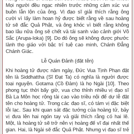
Mọi người đều ngạc nhiên trước những cảm xúc vui
buồn lẫn lộn của ông. Vị đạo sĩ giải thích rằng ông
cười vì lấy làm hoan hỷ được biết rằng về sau hoàng
tử sẽ đắc Quả Phật, và ông khóc vì biết rằng không
bao lâu nữa ông sẽ chết và tái sanh vào cảnh giới Vô
Sắc (Arupa-loka) [9]. Do đó ông sẽ không được phước
lành thọ giáo với bậc trí tuệ cao minh, Chánh Đẳng
Chánh Giác.
Lễ Quán Đảnh (đặt tên)
Khi hoàng tử được năm ngày, Đức Vua Tịnh Phạn đặt
tên là Siddhattha (Sĩ Đạt Ta) có nghĩa là người được
toại nguyện. Gotama (Cồ Đàm) là họ Ngài [10]. Theo
phong tục thời bấy giờ, vua cho thỉnh nhiều vị đạo sĩ
Bà La Môn học rộng tài cao vào triều nội để dự lễ đặt
tên cho hoàng tử. Trong các đạo sĩ, có tám vị đặc biệt
lỗi lạc. Sau khi quan sát đặc tướng của hoàng tử, bảy
vị đưa lên hai ngón tay và giải thích rằng có hai lẽ.
Một, là hoàng tử sẽ trở nên vị hoàng đế vĩ đại nhất thế
gian. Hai, là Ngài sẽ đắc Quả Phật. Nhưng vị đạo sĩ trẻ