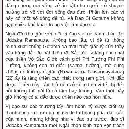
dàng những nơi vắng vẻ ẩn dật cho người có khuynh
hướng trở về với đời sống đạo đức. Phần lớn các vị
này có một số đông đệ tử, và Đạo Sĩ Gotama không
gặp nhiều khó khăn trong việc tìm đạo sư.
Ngài đến thọ giáo với một vị đạo sư trứ danh khác tên
Uddaka Ramaputta. Không bao lâu, vị đệ tử thông
minh xuất chúng Gotama đã thấu triệt giáo lý của thầy
và chứng đắc đệ bát thiền Vô Sắc tức là tầng cao nhất
của thiền Vô Sắc Giới: cảnh giới Phi Tưởng Phi Phi
Tưởng, không còn tri giác (sanna, tưởng), mà cũng
không có không-tri-giác (N'eva sanna N'asannayatana)
[22],ấy là tầng thiền cao nhất trong tam giới. Khi đắc
được Thiền này, tâm trở nên vô cùng tinh vi tế nhị đến
nỗi không thể nói là có tâm hay không. Vào thời bấy
giờ không có ai đắc được thiền nào cao hơn nữa.
Vị đạo sư cao thượng lấy làm hoan hỷ được biết sự
thành công rực rỡ của người đệ tử hoàng phái đặc sắc
của mình. nhưng không như vị đạo sư trước, đạo sĩ
Uddaka Ramaputta mời Ngài nhận lãnh trọn vẹn trách