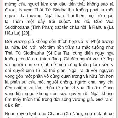
mừng của người làm cha đầu tiên thật không sao tả
được. Nhưng Thái Tử Siddhattha không phải là một
người cha thường, Ngài than: "Lại thêm một trở ngại,
lại thêm một dây trói buộc". Do đó, Đức Vua
Suddhodana (Tịnh Phạn) đặt tên cháu nội là Rahula (La
Hầu La) [20].
Đời vương giả không còn thích hợp với vị Phật tương
lai nữa. Đối với một tâm hồn trầm tư mặc tưởng như
Thái Tử Siddhattha (Sĩ Đạt Ta), cung điện nguy nga
không còn là nơi thích đáng. Cả đến người vợ trẻ đẹp
và người con sơ sinh dễ mến cũng không làm sờn ý
chí quyết định từ bỏ thế gian. Ngài ra đi với nguyện
vọng góp một phần vô cùng quan trọng và hữu ích hơn
là phận sự của một người chồng, người cha, hay chí
đến nhiệm vụ làm chúa tể các vì vua đi nữa. Cung
vàngđiện ngọc không còn sức quyến rũ. Ngài không
tìm thấy thích thú trong đời sống vương giả. Giờ ra đi
đã điểm.
Ngài truyền lệnh cho Channa (Xa Nặc), người đánh xe