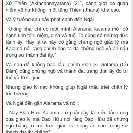
Xứ Thiên (Akincannayatana) [21], cảnh giới có quan
niệm về hư không, một tầng Thiền (Jhana) khá cao.
Và ý tưởng sau đây phát sanh đến Ngài :
"Không phải chỉ có một mình Alarama Kalama mới có
hạnh tinh tấn, niệm, định và tuệ. Ta cũng có những đức
tánh ấy. Hay là ta hãy cố gắng chứng ngộ giáo lý mà
Kalama nói rằng chính ông ta đã chứng ngộ và ẩn náu
trong sự thành đạt ấy."
Và sau đó không bao lâu, chính Đạo Sĩ Gotama (Cồ
Đàm) cũng chứng ngộ và thành đạt trạng thái ấy đó trí
tuệ và trực giác.
Nhưng giáo lý này không giúp Ngài thấu triệt chân lý
tối thượng.
Và Ngài đến gần Alarama và nói :
- Này Đạo Hữu Kalama, có phải đây là mức tận cùng
của giáo lý mà Đạo Hữu nói rằng Đạo Hữu đã chứng
ngộ bằng trí tuệ trực giác và sống ẩn náu trong sự
thành đạt ấy chăng?