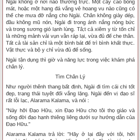
Ngài không ở nơi nào thường trực. Một cây cao bóng
mát, hoặc một hang đá vắng vẻ hoang vu nào cũng có
thể che mưa đỡ nắng cho Ngài. Chân không giày dép,
đầu không mũ nón, Ngài đi trong ánh nắng nóng bức
và trong sương gió lạnh lùng. Tâ;t cả xiêm y từ tốn chỉ
là những mảnh vải vụn vằn ráp lại, vừa đủ để che thân.
Tất cả tài sản chỉ là một bình bát để trì bình khất thực.
Vật thực và bộ y chỉ vừa đủ để sống.
Ngài tận dụng thì giờ và năng lực trong việc khám phá
chân lý.
Tìm Chân Lý
Như người thênh thang bất định, Ngài đi tìm cái chi tốt
đẹp, trạng thái tuyệt đối vắng lặng. Ngài đến vị đạo sĩ
rất lỗi lạc, Alarama Kalama, và nói :
"Này hỡi Đạo Hữu, xin Đạo Hữu cho tôi thọ giáo và
sống đời đạo hạnh thiêng liêng dưới sự hướng dẫn của
Đạo Hữu."
Alarama Kalama trả lời: "Hãy ở lại đây với tôi, hỡi