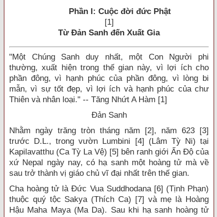
Phần I: Cuộc đời đức Phật
[1]
Từ Đản Sanh đến Xuất Gia
"Một Chúng Sanh duy nhất, một Con Người phi
thường, xuất hiện trong thế gian này, vì lợi ích cho
phần đông, vì hạnh phúc của phần đông, vì lòng bi
mẫn, vì sự tốt đẹp, vì lợi ích và hạnh phúc của chư
Thiên và nhân loại." -- Tăng Nhứt A Hàm [1]
Đản Sanh
Nhằm ngày trăng tròn tháng năm [2], năm 623 [3]
trước D.L., trong vườn Lumbini [4] (Lâm Tỳ Ni) tại
Kapilavatthu (Ca Tỳ La Vệ) [5] bên ranh giới Ấn Độ của
xứ Nepal ngày nay, có hạ sanh một hoàng tử mà về
sau trở thành vị giáo chủ vĩ đại nhất trên thế gian.
Cha hoàng tử là Đức Vua Suddhodana [6] (Tịnh Phạn)
thuộc quý tộc Sakya (Thích Ca) [7] và mẹ là Hoàng
Hậu Maha Maya (Ma Da). Sau khi hạ sanh hoàng tử