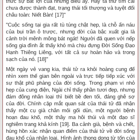
thức sự bất lợi của những điều ấy. Hay ta thử tìm cái
chưa được thành đạt, trạng thái tối thượng và tuyệt đối
châu toàn: Niết Bàn! [17]"
"Cuộc sống tại gia rất tù túng chật hẹp, là chỗ ẩn náu
của bụi trần ô trược, nhưng đời của bậc xuất gia là
cảnh trời mênh mông bát ngát! Người đã quen với nếp
sống gia đình ắt thấy khó mà chịu đựng Đời Sống Đạo
Hạnh Thiêng Liêng, với tất cả sự hoàn hảo và trong
sạch của nó. [18]"
Một ngày vẻ vang kia, thái tử ra khỏi hoàng cung để
nhìn xem thế gian bên ngoài và trực tiếp tiếp xúc với
sự thật phũ phàng của đời sống. Trong phạm vi nhỏ
hẹp của cung điện, Ngài chỉ thấy phần tươi đẹp, nhưng
đám đông nhân loại thì biết bề đen tối, đáng ghê sợ
của đời. Chính cặp mắt quan sát của thái tử đã nhận
thấy một cụ già chân mỏi gối dùn, một người bệnh
hoạn đau khổ, một thây ma hôi thúi và một đạo sĩ
nghiêm trang khả kính [19]. Ba cảnh già, bệnh và chết,
hùng hồn xác nhận quan điểm của thái tử về đời sống
đau khổ của nhân loại. Hình ảnh thong dong từ tốn của