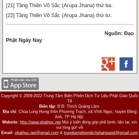
[21] Tầng Thiền Vô Sắc (Arupa Jhana) thứ ba.
[22] Tầng Thiền Vô Sắc (Arupa Jhana) thứ tư.
Nguồn: Đạo
Phật Ngày Nay
Copyright © 2009-2022 Trung Tâm Biên Phiên Dịch Tư Liệu Phật Giáo Quốc
Tế
Biên tập
: Đ.Đ. Thích Quảng Lâm.
Địa chỉ
: Chùa Long Hưng thôn Phương Trạch, xã Vĩnh Ngọc, huyện Đông
Anh, TP Hà Nội.
Website
:
http://www.phathoc.net
Mọi ý kiến đóng góp phê bình, liên lạc xin
vui lòng gửi về
Email
:
phathoc.net@gmail.com
&
trungtamphiendichphatgiaoqt@gmail.com