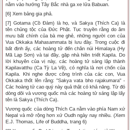
nằm vào hướng Tây Bắc nhà ga xe lửa Babuan.
[6] Xem bảng gia phả.
[7] Gotama (Cồ Đàm) là họ, và Sakya (Thích Ca) là
tên chủng tộc của Đức Phật. Tục truyền rằng do âm
mưu bất chính của bà mẹ ghẻ, những người con của
Vua Okkaka Mahasammata bị lưu đày. Trong cuộc đi
bất định ấy, các hoàng tử đến chân núi Himalaya (Hy
Mã Lạp Sơn) và tại đây, gặp nhà hiền triết Kapila. Do
lời khuyên của vị này, các hoàng tử sáng lập thành
Kapilavatthu (Ca Tỳ La Vệ), có nghĩa là nơi chốn của
Kapila. Khi nghe được công trình của các con, Vua
Okkaka thốt lên rằng: "Sakya vata bho rajakumara" -
Các hoàng tử cao quý này quả thật có khả năng. Từ đó
dòng dõi và vương quốc mà các hoàng tử sáng lập lấy
tên là Sakya (Thích Ca).
Vương quốc của dòng Thích Ca nằm vào phía Nam xứ
Nepal và mở rộng hơn xứ Oudh ngày nay nhiều. (Xem
E.J. Thomas, Life of Buddha, trang 6)