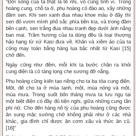
"Đời sống của ta thật là tế nhị, vô cùng tinh vi. Trong
hoàng cung, chỗ ta ở, phụ hoàng có đào ao, xây những
đầm sen. Khi sen xanh đua nhau khoe màu ở đây thì
sen đỏ vươn mình phô sắc phía bên kia, và trong đầm
bên cạnh, sen trắng đua nhau tranh đẹp dưới ánh nắng
ban mai. Trầm hương của ta dùng đều là loại thượng
hảo hạng từ xứ Kasi đưa về. Khăn và xiêm áo của ta
cũng may toàn bằng hàng lụa bậc nhất từ Kasi [15]
chở đến.
Ngày cũng như đêm, mỗi khi ta bước chân ra khỏi
cung điện là có tàng lọng che sương đỡ nắng.
Phụ hoàng cũng kiến tạo riêng cho ta ba tòa cung điện.
Một, để cho ta ở mùa lạnh, một, mùa nóng và một,
mùa mưa. Trong suốt bốn tháng mưa ta lưu ngụ tại
một biệt điện có đầy đủ tiện nghi, giữa những cung tần
phi nữ. Cho đến hàng nô tỳ của phụ hoàng cũng được
ăn sung mặc sướng chớ không phải như ở các nhà
khác, gia đình chỉ được ăn cơm xấu và thức ăn cũ.
[16]"