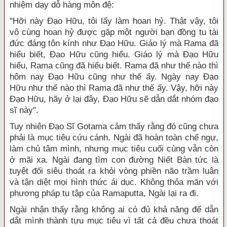
nhiệm dạy dỗ hàng môn đệ:
"Hỡi này Đạo Hữu, tôi lấy làm hoan hỷ. Thật vậy, tôi
vô cùng hoan hỷ được gặp một người bạn đồng tu tài
đức đáng tôn kính như Đạo Hữu. Giáo lý mà Rama đã
hiểu biết, Đạo Hữu cũng hiểu. Giáo lý mà Đạo Hữu
hiểu, Rama cũng đã hiểu biết. Rama đã như thế nào thì
hôm nay Đạo Hữu cũng như thế ấy. Ngày nay Đạo
Hữu như thế nào thì Rama đã như thế ấy. Vậy, hỡi này
Đạo Hữu, hãy ở lại đây, Đạo Hữu sẽ dẫn dắt nhóm đạo
sĩ này".
Tuy nhiên Đạo Sĩ Gotama cảm thấy rằng đó cũng chưa
phải là mục tiêu cứu cánh. Ngài đã hoàn toàn chế ngự,
làm chủ tâm mình, nhưng mục tiêu cuối cùng vẫn còn
ở mãi xa. Ngài đang tìm con đường Niết Bàn tức là
tuyệt đối siêu thoát ra khỏi vòng phiền não trầm luân
và tận diệt mọi hình thức ái dục. Không thỏa mãn với
phương pháp tu tập của Ramaputta, Ngài lại ra đi.
Ngài nhận thấy rằng không ai có đủ khả năng để dẫn
dắt mình thành tựu mục tiêu vì tất cả đều chưa thoát