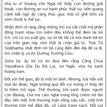
nhà tu sĩ thoáng cho Ngài hé thấy con đường giải
thoát, con đường an vui hạnh phúc thật sự. bốn quang
cảnh bất ngờ ấy càng thúc giục thái tử ghê tởm và
sớm thoát ly thế tục.
Nhận định rõ ràng rằng những thú vui vật chất mà phần
đông tranh nhau tìm kiếm đều không thể đem lại lợi
ích, chỉ có sự xuất gia, sự từ bỏ tất cả mùi danh bã lợi
của trần gian này mới thật là chân giá trị, Thái Tử
Siddhattha nhất định rời bỏ cung điện đền đài để ra đi,
tìm chân lý và An Dưỡng Trường Cửu.
Giữa lúc ấy thì có tin đưa đến rằng Công Chúa
Yasodhara (Da Du Đà La), vợ Ngài, vừa hạ sanh
hoàng nam.
Đối với thế gian, đó là một tin lành. Nhưng, trái hẳn với
mọi dự đoán, Ngài không quá đỗi vui mừng vì thấy đó
là thêm trở ngại. Thế thường, khi sanh được người
con đầuloq, cha mẹ cảm nghe trong lòng chớm nở lần
đầu tiên một tình thương mặn nồng sâu sắc, một tình
thương mới mẻ đậm đà, vô cùng trong sạch. Nỗi vui