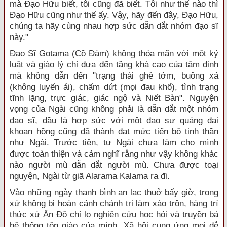
mà Đạo Hữu biết, tôi cũng đã biết. Tôi như thế nào thì
Đạo Hữu cũng như thế ấy. Vậy, hãy đến đây, Đạo Hữu,
chúng ta hãy cùng nhau hợp sức dẫn dắt nhóm đạo sĩ
này."
Đạo Sĩ Gotama (Cồ Đàm) không thỏa mãn với một kỷ
luật và giáo lý chỉ đưa đến tầng khá cao của tâm định
mà không dẫn đến "trạng thái ghê tởm, buông xả
(không luyến ái), chấm dứt (mọi đau khổ), tình trạng
tĩnh lặng, trực giác, giác ngộ và Niết Bàn". Nguyện
vọng của Ngài cũng không phải là dẫn dắt một nhóm
đạo sĩ, dầu là hợp sức với một đạo sư quảng đại
khoan hồng cũng đã thành đạt mức tiến bộ tinh thần
như Ngài. Trước tiên, tự Ngài chưa làm cho mình
được toàn thiện và cảm nghĩ rằng như vậy không khác
nào người mù dẫn dắt người mù. Chưa được toại
nguyện, Ngài từ giã Alarama Kalama ra đi.
Vào những ngày thanh bình an lạc thuở bấy giờ, trong
xứ không bị hoàn cảnh chánh trị làm xáo trộn, hàng trí
thức xứ Ấn Độ chỉ lo nghiên cứu học hỏi và truyền bá
hệ thống tôn giáo của mình. Xã hội cung ứng mọi dễ