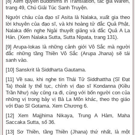
[8] Xem quyển Buddhims in Translation, tác giả Waren,
trang 49, Chú Giải Túc Sanh Truyện.
Người cháu của đạo sĩ Asita là Nalaka, xuất gia theo
lời khuyên của đạo sĩ, và khi hoàng tử đắc Quả Phật,
Nalaka đến nghe Ngài thuyết giảng và đắc Quả A La
Hán. (Xem Nalaka Sutta, Sutta Nipata, trang 131).
[9] Arupa-lokas là những cảnh giới Vô Sắc mà người
đắc những tầng Thiền Vô Sắc (Arupa Jhana) sẽ tái
sanh vào.
[10] Sanskrit là Siddharta Gautama.
[11] Về sau, khi nghe tin Thái Tử Siddhattha (Sĩ Đạt
Ta) thoát ly thế tục, chính vị đạo sĩ Kondanna (Kiều
Trần Như) này cũng ra đi, cùng với bốn người con của
những vị trong bảy vị Bà La Môn khác, theo thọ giáo
với Đạo Sĩ Gotama. Xem Chương 6.
[12] Xem Majjhima Nikaya, Trung A Hàm, Maha
Saccaka Sutta, số 36.
[13] Sơ Thiền, tầng Thiền (Jhana) thứ nhất, là một