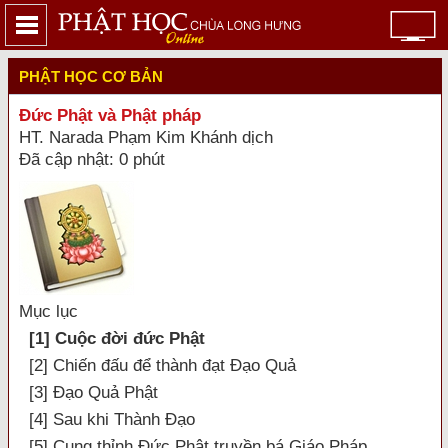
PHẬT HỌC CƠ BẢN
Đức Phật và Phật pháp
HT. Narada Phạm Kim Khánh dịch
Đã cập nhật: 0 phút
Mục lục
[1] Cuộc đời đức Phật
[2] Chiến đấu để thành đạt Đạo Quả
[3] Đạo Quả Phật
[4] Sau khi Thành Đạo
[5] Cung thỉnh Đức Phật truyền bá Giáo Pháp