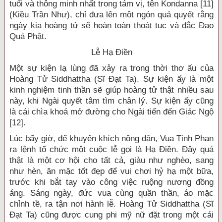
tuổi và thông minh nhất trong tám vị, tên Kondanna [11]
(Kiều Trần Như), chỉ đưa lên một ngón quả quyết rằng
ngày kia hoàng tử sẽ hoàn toàn thoát tục và đắc Đạo
Quả Phật.
Lễ Hạ Điền
Một sự kiện lạ lùng đã xảy ra trong thời thơ ấu của
Hoàng Tử Siddhattha (Sĩ Đạt Ta). Sự kiện ấy là một
kinh nghiệm tinh thần sẽ giúp hoàng tử thật nhiều sau
này, khi Ngài quyết tâm tìm chân lý. Sự kiện ấy cũng
là cái chìa khoá mở đường cho Ngài tiến đến Giác Ngộ
[12].
Lúc bấy giờ, để khuyến khích nông dân, Vua Tịnh Phạn
ra lệnh tổ chức một cuộc lễ gọi là Hạ Điền. Đây quả
thật là một cơ hội cho tất cả, giàu như nghèo, sang
như hèn, ăn mặc tốt đẹp để vui chơi hỷ hạ một bữa,
trước khi bắt tay vào công việc ruộng nương đồng
áng. Sáng ngày, đức vua cùng quần thần, áo mặc
chỉnh tề, ra tận nơi hành lễ. Hoàng Tử Siddhattha (Sĩ
Đạt Ta) cũng được cung phi mỹ nữ đặt trong một cái