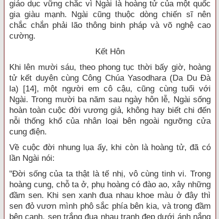
giáo dục vững chắc vì Ngài là hoàng tử của một quốc
gia giàu mạnh. Ngài cũng thuộc dòng chiến sĩ nên
chắc chắn phải lão thông binh pháp và võ nghệ cao
cường.
Kết Hôn
Khi lên mười sáu, theo phong tục thời bấy giờ, hoàng
tử kết duyên cùng Công Chúa Yasodhara (Da Du Đà
la) [14], một người em cô cậu, cũng cùng tuổi với
Ngài. Trong mười ba năm sau ngày hôn lễ, Ngài sống
hoàn toàn cuộc đời vương giả, không hay biết chi đến
nỗi thống khổ của nhân loại bên ngoài ngưỡng cửa
cung điện.
Về cuộc đời nhung lụa ấy, khi còn là hoàng tử, đã có
lần Ngài nói:
"Đời sống của ta thật là tế nhị, vô cùng tinh vi. Trong
hoàng cung, chỗ ta ở, phụ hoàng có đào ao, xây những
đầm sen. Khi sen xanh đua nhau khoe màu ở đây thì
sen đỏ vươn mình phô sắc phía bên kia, và trong đầm
bên cạnh, sen trắng đua nhau tranh đẹp dưới ánh nắng