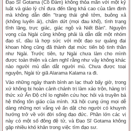
Đạo Sĩ Gotama (Cồ Đàm) không thỏa mãn với một kỷ
luật và giáo lý chỉ đưa đến tầng khá cao của tâm định
mà không dẫn đến "trạng thái ghê tởm, buông xả
(không luyến ái), chấm dứt (mọi đau khổ), tình trạng
tĩnh lặng, trực giác, giác ngộ và Niết Bàn". Nguyện
vọng của Ngài cũng không phải là dẫn dắt một nhóm
đạo sĩ, dầu là hợp sức với một đạo sư quảng đại
khoan hồng cũng đã thành đạt mức tiến bộ tinh thần
như Ngài. Trước tiên, tự Ngài chưa làm cho mình
được toàn thiện và cảm nghĩ rằng như vậy không khác
nào người mù dẫn dắt người mù. Chưa được toại
nguyện, Ngài từ giã Alarama Kalama ra đi.
Vào những ngày thanh bình an lạc thuở bấy giờ, trong
xứ không bị hoàn cảnh chánh trị làm xáo trộn, hàng trí
thức xứ Ấn Độ chỉ lo nghiên cứu học hỏi và truyền bá
hệ thống tôn giáo của mình. Xã hội cung ứng mọi dễ
dàng những nơi vắng vẻ ẩn dật cho người có khuynh
hướng trở về với đời sống đạo đức. Phần lớn các vị
này có một số đông đệ tử, và Đạo Sĩ Gotama không
gặp nhiều khó khăn trong việc tìm đạo sư.