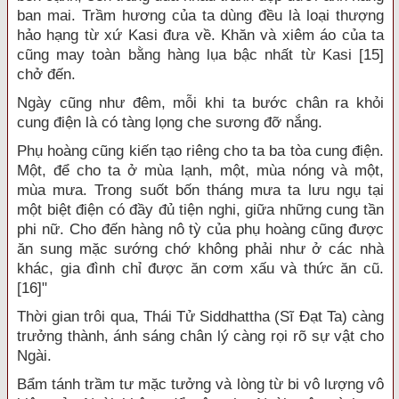
ban mai. Trầm hương của ta dùng đều là loại thượng
hảo hạng từ xứ Kasi đưa về. Khăn và xiêm áo của ta
cũng may toàn bằng hàng lụa bậc nhất từ Kasi [15]
chở đến.
Ngày cũng như đêm, mỗi khi ta bước chân ra khỏi
cung điện là có tàng lọng che sương đỡ nắng.
Phụ hoàng cũng kiến tạo riêng cho ta ba tòa cung điện.
Một, để cho ta ở mùa lạnh, một, mùa nóng và một,
mùa mưa. Trong suốt bốn tháng mưa ta lưu ngụ tại
một biệt điện có đầy đủ tiện nghi, giữa những cung tần
phi nữ. Cho đến hàng nô tỳ của phụ hoàng cũng được
ăn sung mặc sướng chớ không phải như ở các nhà
khác, gia đình chỉ được ăn cơm xấu và thức ăn cũ.
[16]"
Thời gian trôi qua, Thái Tử Siddhattha (Sĩ Đạt Ta) càng
trưởng thành, ánh sáng chân lý càng rọi rõ sự vật cho
Ngài.
Bẩm tánh trầm tư mặc tưởng và lòng từ bi vô lượng vô