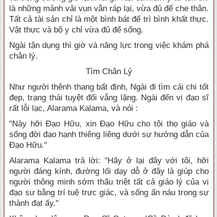
là những mảnh vải vụn vằn ráp lại, vừa đủ để che thân.
Tất cả tài sản chỉ là một bình bát để trì bình khất thực.
Vật thực và bộ y chỉ vừa đủ để sống.
Ngài tận dụng thì giờ và năng lực trong việc khám phá
chân lý.
Tìm Chân Lý
Như người thênh thang bất định, Ngài đi tìm cái chi tốt
đẹp, trạng thái tuyệt đối vắng lặng. Ngài đến vị đạo sĩ
rất lỗi lạc, Alarama Kalama, và nói :
"Này hỡi Đạo Hữu, xin Đạo Hữu cho tôi thọ giáo và
sống đời đạo hạnh thiêng liêng dưới sự hướng dẫn của
Đạo Hữu."
Alarama Kalama trả lời: "Hãy ở lại đây với tôi, hỡi
người đáng kính, đường lối dạy dỗ ở đây là giúp cho
người thông minh sớm thấu triệt tất cả giáo lý của vị
đạo sư bằng trí tuệ trực giác, và sống ẩn náu trong sự
thành đạt ấy."