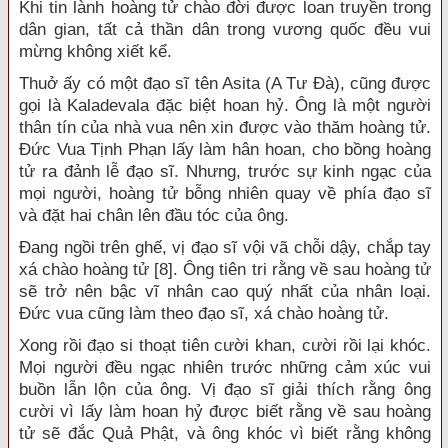
Khi tin lành hoàng tử chào đời được loan truyền trong
dân gian, tất cả thần dân trong vương quốc đều vui
mừng không xiết kể.
Thuở ấy có một đạo sĩ tên Asita (A Tư Đà), cũng được
gọi là Kaladevala đặc biệt hoan hỷ. Ông là một người
thân tín của nhà vua nên xin được vào thăm hoàng tử.
Đức Vua Tịnh Phạn lấy làm hân hoan, cho bồng hoàng
tử ra đảnh lễ đạo sĩ. Nhưng, trước sự kinh ngạc của
mọi người, hoàng tử bỗng nhiên quay về phía đạo sĩ
và đặt hai chân lên đầu tóc của ông.
Đang ngồi trên ghế, vị đạo sĩ vội vã chỗi dậy, chắp tay
xá chào hoàng tử [8]. Ông tiên tri rằng về sau hoàng tử
sẽ trở nên bậc vĩ nhân cao quý nhất của nhân loại.
Đức vua cũng làm theo đạo sĩ, xá chào hoàng tử.
Xong rồi đạo si thoạt tiên cười khan, cười rồi lại khóc.
Mọi người đều ngạc nhiên trước những cảm xúc vui
buồn lẫn lộn của ông. Vị đạo sĩ giải thích rằng ông
cười vì lấy làm hoan hỷ được biết rằng về sau hoàng
tử sẽ đắc Quả Phật, và ông khóc vì biết rằng không