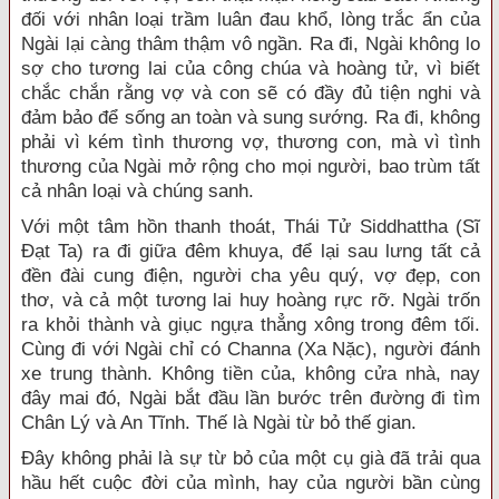
đối với nhân loại trầm luân đau khổ, lòng trắc ẩn của
Ngài lại càng thâm thậm vô ngần. Ra đi, Ngài không lo
sợ cho tương lai của công chúa và hoàng tử, vì biết
chắc chắn rằng vợ và con sẽ có đầy đủ tiện nghi và
đảm bảo để sống an toàn và sung sướng. Ra đi, không
phải vì kém tình thương vợ, thương con, mà vì tình
thương của Ngài mở rộng cho mọi người, bao trùm tất
cả nhân loại và chúng sanh.
Với một tâm hồn thanh thoát, Thái Tử Siddhattha (Sĩ
Đạt Ta) ra đi giữa đêm khuya, để lại sau lưng tất cả
đền đài cung điện, người cha yêu quý, vợ đẹp, con
thơ, và cả một tương lai huy hoàng rực rỡ. Ngài trốn
ra khỏi thành và giục ngựa thẳng xông trong đêm tối.
Cùng đi với Ngài chỉ có Channa (Xa Nặc), người đánh
xe trung thành. Không tiền của, không cửa nhà, nay
đây mai đó, Ngài bắt đầu lần bước trên đường đi tìm
Chân Lý và An Tĩnh. Thế là Ngài từ bỏ thế gian.
Đây không phải là sự từ bỏ của một cụ già đã trải qua
hầu hết cuộc đời của mình, hay của người bần cùng