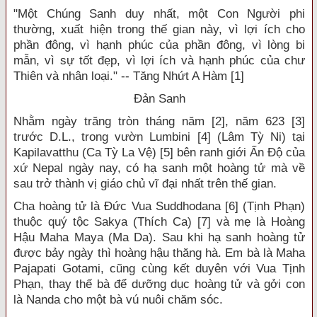
"Một Chúng Sanh duy nhất, một Con Người phi
thường, xuất hiện trong thế gian này, vì lợi ích cho
phần đông, vì hạnh phúc của phần đông, vì lòng bi
mẫn, vì sự tốt đẹp, vì lợi ích và hạnh phúc của chư
Thiên và nhân loại." -- Tăng Nhứt A Hàm [1]
Đản Sanh
Nhằm ngày trăng tròn tháng năm [2], năm 623 [3]
trước D.L., trong vườn Lumbini [4] (Lâm Tỳ Ni) tại
Kapilavatthu (Ca Tỳ La Vệ) [5] bên ranh giới Ấn Độ của
xứ Nepal ngày nay, có hạ sanh một hoàng tử mà về
sau trở thành vị giáo chủ vĩ đại nhất trên thế gian.
Cha hoàng tử là Đức Vua Suddhodana [6] (Tịnh Phạn)
thuộc quý tộc Sakya (Thích Ca) [7] và mẹ là Hoàng
Hậu Maha Maya (Ma Da). Sau khi hạ sanh hoàng tử
được bảy ngày thì hoàng hậu thăng hà. Em bà là Maha
Pajapati Gotami, cũng cùng kết duyên với Vua Tịnh
Phạn, thay thế bà để dưỡng dục hoàng tử và gởi con
là Nanda cho một bà vú nuôi chăm sóc.