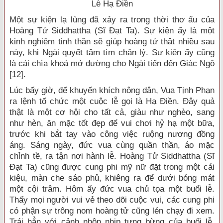
Lễ Hạ Điền
Một sự kiện lạ lùng đã xảy ra trong thời thơ ấu của
Hoàng Tử Siddhattha (Sĩ Đạt Ta). Sự kiện ấy là một
kinh nghiệm tinh thần sẽ giúp hoàng tử thật nhiều sau
này, khi Ngài quyết tâm tìm chân lý. Sự kiện ấy cũng
là cái chìa khoá mở đường cho Ngài tiến đến Giác Ngộ
[12].
Lúc bấy giờ, để khuyến khích nông dân, Vua Tịnh Phạn
ra lệnh tổ chức một cuộc lễ gọi là Hạ Điền. Đây quả
thật là một cơ hội cho tất cả, giàu như nghèo, sang
như hèn, ăn mặc tốt đẹp để vui chơi hỷ hạ một bữa,
trước khi bắt tay vào công việc ruộng nương đồng
áng. Sáng ngày, đức vua cùng quần thần, áo mặc
chỉnh tề, ra tận nơi hành lễ. Hoàng Tử Siddhattha (Sĩ
Đạt Ta) cũng được cung phi mỹ nữ đặt trong một cái
kiệu, màn che sáo phủ, khiêng ra để dưới bóng mát
một cội trâm. Hôm ấy đức vua chủ tọa một buổi lễ.
Thấy mọi người vui vẻ theo dõi cuộc vui, các cung phi
có phận sự trông nom hoàng tử cũng lén chạy đi xem.
Trái hẳn với cảnh nhộn nhịp tưng bừng của buổi lễ,