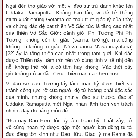
Ngài đến thọ giáo với một vị đạo sư trứ danh khác tên
Uddaka Ramaputta. Không bao lâu, vị đệ tử thông
minh xuất chúng Gotama đã thấu triệt giáo lý của thầy
và chứng đắc đệ bát thiền Vô Sắc tức là tầng cao nhất
của thiền Vô Sắc Giới: cảnh giới Phi Tưởng Phi Phi
Tưởng, không còn tri giác (sanna, tưởng), mà cũng
không có không-tri-giác (N'eva sanna N'asannayatana)
[22],ấy là tầng thiền cao nhất trong tam giới. Khi đắc
được Thiền này, tâm trở nên vô cùng tinh vi tế nhị đến
nỗi không thể nói là có tâm hay không. Vào thời bấy
giờ không có ai đắc được thiền nào cao hơn nữa.
Vị đạo sư cao thượng lấy làm hoan hỷ được biết sự
thành công rực rỡ của người đệ tử hoàng phái đặc sắc
của mình. nhưng không như vị đạo sư trước, đạo sĩ
Uddaka Ramaputta mời Ngài nhận lãnh trọn vẹn trách
nhiệm dạy dỗ hàng môn đệ:
"Hỡi này Đạo Hữu, tôi lấy làm hoan hỷ. Thật vậy, tôi
vô cùng hoan hỷ được gặp một người bạn đồng tu tài
đức đáng tôn kính như Đạo Hữu. Giáo lý mà Rama đã