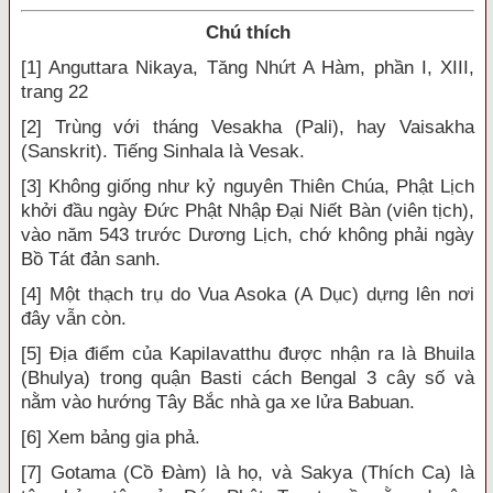
Chú thích
[1] Anguttara Nikaya, Tăng Nhứt A Hàm, phần I, XIII,
trang 22
[2] Trùng với tháng Vesakha (Pali), hay Vaisakha
(Sanskrit). Tiếng Sinhala là Vesak.
[3] Không giống như kỷ nguyên Thiên Chúa, Phật Lịch
khởi đầu ngày Đức Phật Nhập Đại Niết Bàn (viên tịch),
vào năm 543 trước Dương Lịch, chớ không phải ngày
Bồ Tát đản sanh.
[4] Một thạch trụ do Vua Asoka (A Dục) dựng lên nơi
đây vẫn còn.
[5] Địa điểm của Kapilavatthu được nhận ra là Bhuila
(Bhulya) trong quận Basti cách Bengal 3 cây số và
nằm vào hướng Tây Bắc nhà ga xe lửa Babuan.
[6] Xem bảng gia phả.
[7] Gotama (Cồ Đàm) là họ, và Sakya (Thích Ca) là