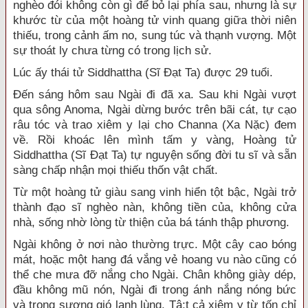
nghèo đói không còn gì để bỏ lại phía sau, nhưng là sự
khước từ của một hoàng tử vinh quang giữa thời niên
thiếu, trong cảnh ấm no, sung túc và thạnh vượng. Một
sự thoát ly chưa từng có trong lịch sử.
Lúc ấy thái tử Siddhattha (Sĩ Đạt Ta) được 29 tuổi.
Đến sáng hôm sau Ngài đi đã xa. Sau khi Ngài vượt
qua sông Anoma, Ngài dừng bước trên bãi cát, tự cạo
râu tóc và trao xiêm y lại cho Channa (Xa Nặc) đem
về. Rồi khoác lên mình tấm y vàng, Hoàng tử
Siddhattha (Sĩ Đạt Ta) tự nguyện sống đời tu sĩ và sẵn
sàng chấp nhận mọi thiếu thốn vật chất.
Từ một hoàng tử giàu sang vinh hiển tột bậc, Ngài trở
thành đạo sĩ nghèo nàn, không tiền của, không cửa
nhà, sống nhờ lòng từ thiện của bá tánh thập phương.
Ngài không ở nơi nào thường trực. Một cây cao bóng
mát, hoặc một hang đá vắng vẻ hoang vu nào cũng có
thể che mưa đỡ nắng cho Ngài. Chân không giày dép,
đầu không mũ nón, Ngài đi trong ánh nắng nóng bức
và trong sương gió lạnh lùng. Tâ;t cả xiêm y từ tốn chỉ