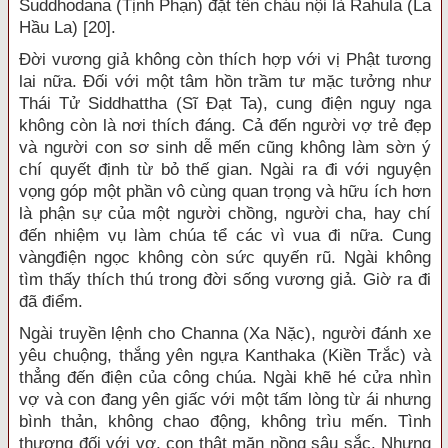
Suddhodana (Tịnh Phạn) đặt tên cháu nội là Rahula (La
Hầu La) [20].
Đời vương giả không còn thích hợp với vị Phật tương
lai nữa. Đối với một tâm hồn trầm tư mặc tưởng như
Thái Tử Siddhattha (Sĩ Đạt Ta), cung điện nguy nga
không còn là nơi thích đáng. Cả đến người vợ trẻ đẹp
và người con sơ sinh dễ mến cũng không làm sờn ý
chí quyết định từ bỏ thế gian. Ngài ra đi với nguyện
vọng góp một phần vô cùng quan trọng và hữu ích hơn
là phận sự của một người chồng, người cha, hay chí
đến nhiệm vụ làm chúa tể các vì vua đi nữa. Cung
vàngđiện ngọc không còn sức quyến rũ. Ngài không
tìm thấy thích thú trong đời sống vương giả. Giờ ra đi
đã điểm.
Ngài truyền lệnh cho Channa (Xa Nặc), người đánh xe
yêu chuộng, thắng yên ngựa Kanthaka (Kiền Trắc) và
thẳng đến điện của công chúa. Ngài khẽ hé cửa nhìn
vợ và con đang yên giấc với một tấm lòng từ ái nhưng
bình thản, không chao động, không trìu mến. Tình
thương đối với vợ, con thật mặn nồng sâu sắc. Nhưng