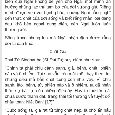
biên của Ngài không để yên cho Ngài một mình an
hưởng những lạc thú tạm bợ của đời vương giả. Riêng
mình được yên vui hạnh phúc, nhưng Ngài hằng nghĩ
đến thực chất của đời sống và biết rằng nhân loại đang
đau khổ bên ngoài cung điện, nên Ngài luôn luôn
thương xót.
Sống trong nhung lụa mà Ngài nhận định được rằng
đời là đau khổ.
Xuất Gia
Thái Tử Siddhattha (Sĩ Đạt Ta) suy niệm như sau:
"Chính ta phải chịu cảnh sanh, già, bệnh, chết, phiền
não và ô nhiễm. Tại sao vẫn còn mải mê chạy theo tìm
những điều mà bản chất cũng còn như vậy. Vì chịu
sanh, lão, bệnh, tử, phiền não và ô nhiễm, ta đã nhận
thức sự bất lợi của những điều ấy. Hay ta thử tìm cái
chưa được thành đạt, trạng thái tối thượng và tuyệt đối
châu toàn: Niết Bàn! [17]"
"Cuộc sống tại gia rất tù túng chật hẹp, là chỗ ẩn náu