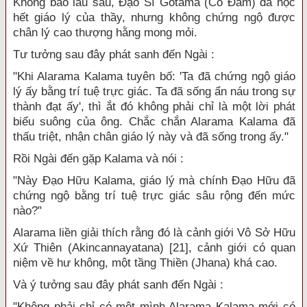
Không bao lâu sau, Đạo Sĩ Gotama (Cồ Đàm) đã học
hết giáo lý của thầy, nhưng không chứng ngộ được
chân lý cao thượng hằng mong mỏi.
Tư tưởng sau đây phát sanh đến Ngài :
"Khi Alarama Kalama tuyên bố: 'Ta đã chứng ngộ giáo
lý ấy bằng trí tuệ trực giác. Ta đã sống ẩn náu trong sự
thành đạt ấy', thì ắt đó không phải chỉ là một lời phát
biểu suông của ông. Chắc chắn Alarama Kalama đã
thấu triệt, nhận chân giáo lý này và đã sống trong ấy."
Rồi Ngài đến gặp Kalama và nói :
"Này Đạo Hữu Kalama, giáo lý mà chính Đạo Hữu đã
chứng ngộ bằng trí tuệ trực giác sâu rộng đến mức
nào?"
Alarama liền giải thích rằng đó là cảnh giới Vô Sở Hữu
Xứ Thiên (Akincannayatana) [21], cảnh giới có quan
niệm về hư không, một tầng Thiền (Jhana) khá cao.
Và ý tưởng sau đây phát sanh đến Ngài :
"Không phải chỉ có một mình Alarama Kalama mới có