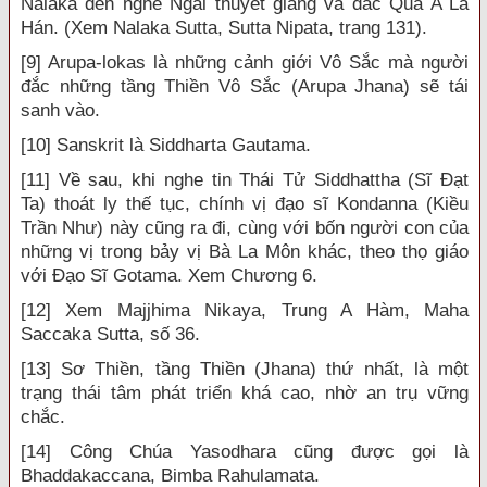
Nalaka đến nghe Ngài thuyết giảng và đắc Quả A La
Hán. (Xem Nalaka Sutta, Sutta Nipata, trang 131).
[9] Arupa-lokas là những cảnh giới Vô Sắc mà người
đắc những tầng Thiền Vô Sắc (Arupa Jhana) sẽ tái
sanh vào.
[10] Sanskrit là Siddharta Gautama.
[11] Về sau, khi nghe tin Thái Tử Siddhattha (Sĩ Đạt
Ta) thoát ly thế tục, chính vị đạo sĩ Kondanna (Kiều
Trần Như) này cũng ra đi, cùng với bốn người con của
những vị trong bảy vị Bà La Môn khác, theo thọ giáo
với Đạo Sĩ Gotama. Xem Chương 6.
[12] Xem Majjhima Nikaya, Trung A Hàm, Maha
Saccaka Sutta, số 36.
[13] Sơ Thiền, tầng Thiền (Jhana) thứ nhất, là một
trạng thái tâm phát triển khá cao, nhờ an trụ vững
chắc.
[14] Công Chúa Yasodhara cũng được gọi là
Bhaddakaccana, Bimba Rahulamata.