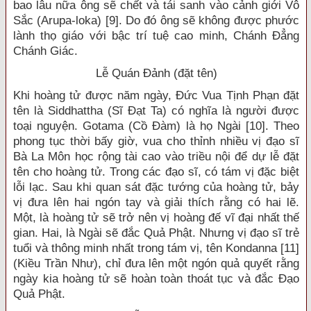
bao lâu nữa ông sẽ chết và tái sanh vào cảnh giới Vô
Sắc (Arupa-loka) [9]. Do đó ông sẽ không được phước
lành thọ giáo với bậc trí tuệ cao minh, Chánh Đẳng
Chánh Giác.
Lễ Quán Đảnh (đặt tên)
Khi hoàng tử được năm ngày, Đức Vua Tịnh Phạn đặt
tên là Siddhattha (Sĩ Đạt Ta) có nghĩa là người được
toại nguyện. Gotama (Cồ Đàm) là họ Ngài [10]. Theo
phong tục thời bấy giờ, vua cho thỉnh nhiều vị đạo sĩ
Bà La Môn học rộng tài cao vào triều nội để dự lễ đặt
tên cho hoàng tử. Trong các đạo sĩ, có tám vị đặc biệt
lỗi lạc. Sau khi quan sát đặc tướng của hoàng tử, bảy
vị đưa lên hai ngón tay và giải thích rằng có hai lẽ.
Một, là hoàng tử sẽ trở nên vị hoàng đế vĩ đại nhất thế
gian. Hai, là Ngài sẽ đắc Quả Phật. Nhưng vị đạo sĩ trẻ
tuổi và thông minh nhất trong tám vị, tên Kondanna [11]
(Kiều Trần Như), chỉ đưa lên một ngón quả quyết rằng
ngày kia hoàng tử sẽ hoàn toàn thoát tục và đắc Đạo
Quả Phật.