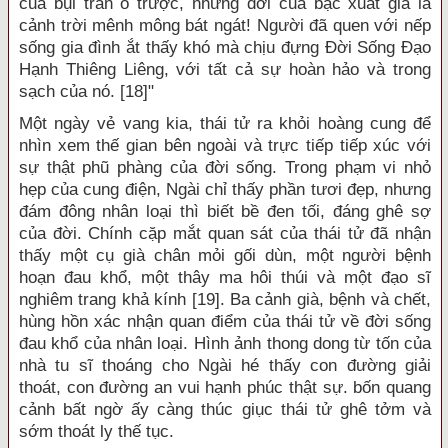
của bụi trần ô trược, nhưng đời của bậc xuất gia là
cảnh trời mênh mông bát ngát! Người đã quen với nếp
sống gia đình ắt thấy khó mà chịu đựng Đời Sống Đạo
Hạnh Thiêng Liêng, với tất cả sự hoàn hảo và trong
sạch của nó. [18]"
Một ngày vẻ vang kia, thái tử ra khỏi hoàng cung để
nhìn xem thế gian bên ngoài và trực tiếp tiếp xúc với
sự thật phũ phàng của đời sống. Trong phạm vi nhỏ
hẹp của cung điện, Ngài chỉ thấy phần tươi đẹp, nhưng
đám đông nhân loại thì biết bề đen tối, đáng ghê sợ
của đời. Chính cặp mắt quan sát của thái tử đã nhận
thấy một cụ già chân mỏi gối dùn, một người bệnh
hoạn đau khổ, một thây ma hôi thúi và một đạo sĩ
nghiêm trang khả kính [19]. Ba cảnh già, bệnh và chết,
hùng hồn xác nhận quan điểm của thái tử về đời sống
đau khổ của nhân loại. Hình ảnh thong dong từ tốn của
nhà tu sĩ thoáng cho Ngài hé thấy con đường giải
thoát, con đường an vui hạnh phúc thật sự. bốn quang
cảnh bất ngờ ấy càng thúc giục thái tử ghê tởm và
sớm thoát ly thế tục.