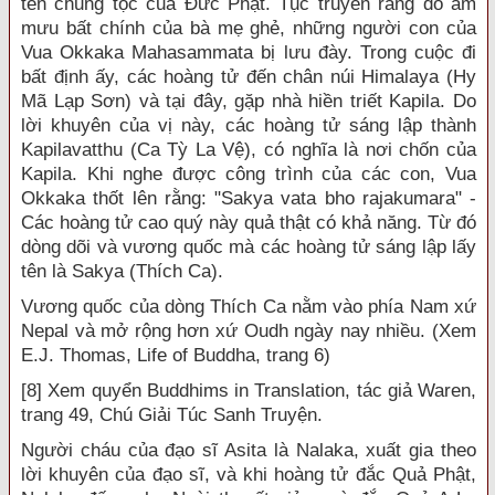
tên chủng tộc của Đức Phật. Tục truyền rằng do âm
mưu bất chính của bà mẹ ghẻ, những người con của
Vua Okkaka Mahasammata bị lưu đày. Trong cuộc đi
bất định ấy, các hoàng tử đến chân núi Himalaya (Hy
Mã Lạp Sơn) và tại đây, gặp nhà hiền triết Kapila. Do
lời khuyên của vị này, các hoàng tử sáng lập thành
Kapilavatthu (Ca Tỳ La Vệ), có nghĩa là nơi chốn của
Kapila. Khi nghe được công trình của các con, Vua
Okkaka thốt lên rằng: "Sakya vata bho rajakumara" -
Các hoàng tử cao quý này quả thật có khả năng. Từ đó
dòng dõi và vương quốc mà các hoàng tử sáng lập lấy
tên là Sakya (Thích Ca).
Vương quốc của dòng Thích Ca nằm vào phía Nam xứ
Nepal và mở rộng hơn xứ Oudh ngày nay nhiều. (Xem
E.J. Thomas, Life of Buddha, trang 6)
[8] Xem quyển Buddhims in Translation, tác giả Waren,
trang 49, Chú Giải Túc Sanh Truyện.
Người cháu của đạo sĩ Asita là Nalaka, xuất gia theo
lời khuyên của đạo sĩ, và khi hoàng tử đắc Quả Phật,