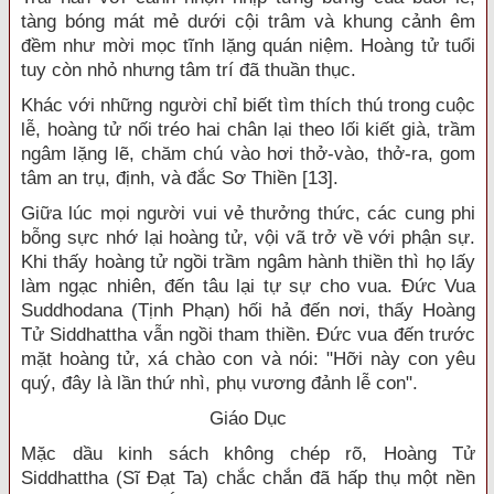
tàng bóng mát mẻ dưới cội trâm và khung cảnh êm
đềm như mời mọc tĩnh lặng quán niệm. Hoàng tử tuổi
tuy còn nhỏ nhưng tâm trí đã thuần thục.
Khác với những người chỉ biết tìm thích thú trong cuộc
lễ, hoàng tử nối tréo hai chân lại theo lối kiết già, trầm
ngâm lặng lẽ, chăm chú vào hơi thở-vào, thở-ra, gom
tâm an trụ, định, và đắc Sơ Thiền [13].
Giữa lúc mọi người vui vẻ thưởng thức, các cung phi
bỗng sực nhớ lại hoàng tử, vội vã trở về với phận sự.
Khi thấy hoàng tử ngồi trầm ngâm hành thiền thì họ lấy
làm ngạc nhiên, đến tâu lại tự sự cho vua. Đức Vua
Suddhodana (Tịnh Phạn) hối hả đến nơi, thấy Hoàng
Tử Siddhattha vẫn ngồi tham thiền. Đức vua đến trước
mặt hoàng tử, xá chào con và nói: "Hỡi này con yêu
quý, đây là lần thứ nhì, phụ vương đảnh lễ con".
Giáo Dục
Mặc dầu kinh sách không chép rõ, Hoàng Tử
Siddhattha (Sĩ Đạt Ta) chắc chắn đã hấp thụ một nền