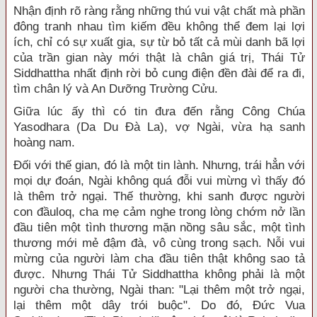
Nhận định rõ ràng rằng những thú vui vật chất mà phần
đông tranh nhau tìm kiếm đều không thể đem lại lợi
ích, chỉ có sự xuất gia, sự từ bỏ tất cả mùi danh bã lợi
của trần gian này mới thật là chân giá trị, Thái Tử
Siddhattha nhất định rời bỏ cung điện đền đài để ra đi,
tìm chân lý và An Dưỡng Trường Cửu.
Giữa lúc ấy thì có tin đưa đến rằng Công Chúa
Yasodhara (Da Du Đà La), vợ Ngài, vừa hạ sanh
hoàng nam.
Đối với thế gian, đó là một tin lành. Nhưng, trái hẳn với
mọi dự đoán, Ngài không quá đỗi vui mừng vì thấy đó
là thêm trở ngại. Thế thường, khi sanh được người
con đầuloq, cha mẹ cảm nghe trong lòng chớm nở lần
đầu tiên một tình thương mặn nồng sâu sắc, một tình
thương mới mẻ đậm đà, vô cùng trong sạch. Nỗi vui
mừng của người làm cha đầu tiên thật không sao tả
được. Nhưng Thái Tử Siddhattha không phải là một
người cha thường, Ngài than: "Lại thêm một trở ngại,
lại thêm một dây trói buộc". Do đó, Đức Vua