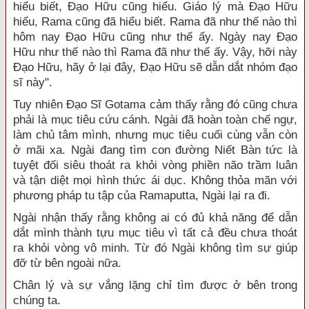
hiểu biết, Đạo Hữu cũng hiểu. Giáo lý mà Đạo Hữu
hiểu, Rama cũng đã hiểu biết. Rama đã như thế nào thì
hôm nay Đạo Hữu cũng như thế ấy. Ngày nay Đạo
Hữu như thế nào thì Rama đã như thế ấy. Vậy, hỡi này
Đạo Hữu, hãy ở lại đây, Đạo Hữu sẽ dẫn dắt nhóm đạo
sĩ này".
Tuy nhiên Đạo Sĩ Gotama cảm thấy rằng đó cũng chưa
phải là mục tiêu cứu cánh. Ngài đã hoàn toàn chế ngự,
làm chủ tâm mình, nhưng mục tiêu cuối cùng vẫn còn
ở mãi xa. Ngài đang tìm con đường Niết Bàn tức là
tuyệt đối siêu thoát ra khỏi vòng phiền não trầm luân
và tận diệt mọi hình thức ái dục. Không thỏa mãn với
phương pháp tu tập của Ramaputta, Ngài lại ra đi.
Ngài nhận thấy rằng không ai có đủ khả năng để dẫn
dắt mình thành tựu mục tiêu vì tất cả đều chưa thoát
ra khỏi vòng vô minh. Từ đó Ngài không tìm sự giúp
đỡ từ bên ngoài nữa.
Chân lý và sự vắng lặng chỉ tìm được ở bên trong
chúng ta.