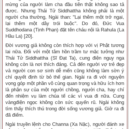
mừng của người làm cha đầu tiên thật không sao tả
được. Nhưng Thái Tử Siddhattha không phải là một
người cha thường, Ngài than: "Lại thêm một trở ngại,
lại thêm một dây trói buộc". Do đó, Đức Vua
Suddhodana (Tịnh Phạn) đặt tên cháu nội là Rahula (La
Hầu La) [20].
Đời vương giả không còn thích hợp với vị Phật tương
lai nữa. Đối với một tâm hồn trầm tư mặc tưởng như
Thái Tử Siddhattha (Sĩ Đạt Ta), cung điện nguy nga
không còn là nơi thích đáng. Cả đến người vợ trẻ đẹp
và người con sơ sinh dễ mến cũng không làm sờn ý
chí quyết định từ bỏ thế gian. Ngài ra đi với nguyện
vọng góp một phần vô cùng quan trọng và hữu ích hơn
là phận sự của một người chồng, người cha, hay chí
đến nhiệm vụ làm chúa tể các vì vua đi nữa. Cung
vàngđiện ngọc không còn sức quyến rũ. Ngài không
tìm thấy thích thú trong đời sống vương giả. Giờ ra đi
đã điểm.
Ngài truyền lệnh cho Channa (Xa Nặc), người đánh xe