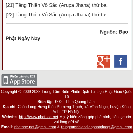
[21] Tầng Thiền Vô Sắc (Arupa Jhana) thứ ba.
[22] Tầng Thiền Vô Sắc (Arupa Jhana) thứ tư.
Nguồn: Đạo
Phật Ngày Nay
Copyright © 2009-2022 Trung Tâm Biên Phiên Dịch Tư Liệu Phật Giáo Quốc
Tế
Biên tập
: Đ.Đ. Thích Quảng Lâm.
Địa chỉ
: Chùa Long Hưng thôn Phương Trạch, xã Vĩnh Ngọc, huyện Đông
Anh, TP Hà Nội.
Website
:
http://www.phathoc.net
Mọi ý kiến đóng góp phê bình, liên lạc xin
vui lòng gửi về
Email
:
phathoc.net@gmail.com
&
trungtamphiendichphatgiaoqt@gmail.com