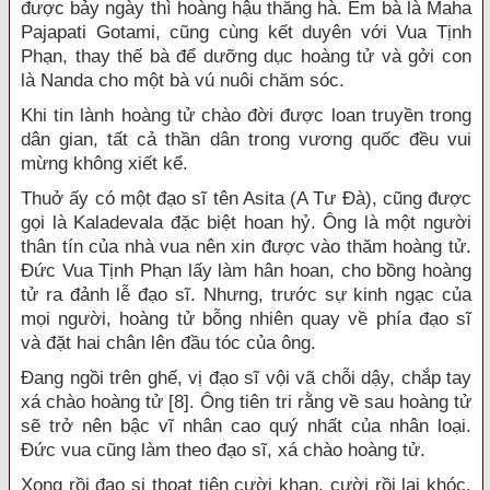
được bảy ngày thì hoàng hậu thăng hà. Em bà là Maha
Pajapati Gotami, cũng cùng kết duyên với Vua Tịnh
Phạn, thay thế bà để dưỡng dục hoàng tử và gởi con
là Nanda cho một bà vú nuôi chăm sóc.
Khi tin lành hoàng tử chào đời được loan truyền trong
dân gian, tất cả thần dân trong vương quốc đều vui
mừng không xiết kể.
Thuở ấy có một đạo sĩ tên Asita (A Tư Đà), cũng được
gọi là Kaladevala đặc biệt hoan hỷ. Ông là một người
thân tín của nhà vua nên xin được vào thăm hoàng tử.
Đức Vua Tịnh Phạn lấy làm hân hoan, cho bồng hoàng
tử ra đảnh lễ đạo sĩ. Nhưng, trước sự kinh ngạc của
mọi người, hoàng tử bỗng nhiên quay về phía đạo sĩ
và đặt hai chân lên đầu tóc của ông.
Đang ngồi trên ghế, vị đạo sĩ vội vã chỗi dậy, chắp tay
xá chào hoàng tử [8]. Ông tiên tri rằng về sau hoàng tử
sẽ trở nên bậc vĩ nhân cao quý nhất của nhân loại.
Đức vua cũng làm theo đạo sĩ, xá chào hoàng tử.
Xong rồi đạo si thoạt tiên cười khan, cười rồi lại khóc.