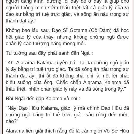
người đáng kính, đường lối dạy dỗ ở đây là giúp cho
người thông minh sớm thấu triệt tất cả giáo lý của vị
đạo sư bằng trí tuệ trực giác, và sống ẩn náu trong sự
thành đạt ấy."
Không bao lâu sau, Đạo Sĩ Gotama (Cồ Đàm) đã học
hết giáo lý của thầy, nhưng không chứng ngộ được
chân lý cao thượng hằng mong mỏi.
Tư tưởng sau đây phát sanh đến Ngài :
"Khi Alarama Kalama tuyên bố: 'Ta đã chứng ngộ giáo
lý ấy bằng trí tuệ trực giác. Ta đã sống ẩn náu trong sự
thành đạt ấy', thì ắt đó không phải chỉ là một lời phát
biểu suông của ông. Chắc chắn Alarama Kalama đã
thấu triệt, nhận chân giáo lý này và đã sống trong ấy."
Rồi Ngài đến gặp Kalama và nói :
"Này Đạo Hữu Kalama, giáo lý mà chính Đạo Hữu đã
chứng ngộ bằng trí tuệ trực giác sâu rộng đến mức
nào?"
Alarama liền giải thích rằng đó là cảnh giới Vô Sở Hữu