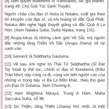
[8] Xem quyển Buddhims in Translation, tác giả Waren,
trang 49, Chú Giải Túc Sanh Truyện.
Người cháu của đạo sĩ Asita là Nalaka, xuất gia theo
lời khuyên của đạo sĩ, và khi hoàng tử đắc Quả Phật,
Nalaka đến nghe Ngài thuyết giảng và đắc Quả A La
Hán. (Xem Nalaka Sutta, Sutta Nipata, trang 131).
[9] Arupa-lokas là những cảnh giới Vô Sắc mà người
đắc những tầng Thiền Vô Sắc (Arupa Jhana) sẽ tái
sanh vào.
[10] Sanskrit là Siddharta Gautama.
[11] Về sau, khi nghe tin Thái Tử Siddhattha (Sĩ Đạt
Ta) thoát ly thế tục, chính vị đạo sĩ Kondanna (Kiều
Trần Như) này cũng ra đi, cùng với bốn người con của
những vị trong bảy vị Bà La Môn khác, theo thọ giáo
với Đạo Sĩ Gotama. Xem Chương 6.
[12] Xem Majjhima Nikaya, Trung A Hàm, Maha
Saccaka Sutta, số 36.
[13] Sơ Thiền, tầng Thiền (Jhana) thứ nhất, là một