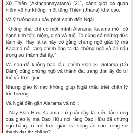
Xứ Thiên (Akincannayatana) [21], cảnh giới có quan
niệm về hư không, một tầng Thiền (Jhana) khá cao.
Và ý tưởng sau đây phát sanh đến Ngài :
"Không phải chỉ có một mình Alarama Kalama mới có
hạnh tinh tấn, niệm, định và tuệ. Ta cũng có những đức
tánh ấy. Hay là ta hãy cố gắng chứng ngộ giáo lý mà
Kalama nói rằng chính ông ta đã chứng ngộ và ẩn náu
trong sự thành đạt ấy."
Và sau đó không bao lâu, chính Đạo Sĩ Gotama (Cồ
Đàm) cũng chứng ngộ và thành đạt trạng thái ấy đó trí
tuệ và trực giác.
Nhưng giáo lý này không giúp Ngài thấu triệt chân lý
tối thượng.
Và Ngài đến gần Alarama và nói :
- Này Đạo Hữu Kalama, có phải đây là mức tận cùng
của giáo lý mà Đạo Hữu nói rằng Đạo Hữu đã chứng
ngộ bằng trí tuệ trực giác và sống ẩn náu trong sự
thành đạt ấy chăng?