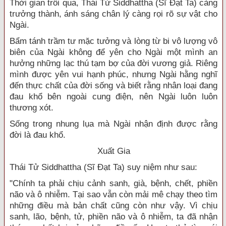
Thời gian trôi qua, Thái Tử Siddhattha (Sĩ Đạt Ta) càng
trưởng thành, ánh sáng chân lý càng rọi rõ sự vật cho
Ngài.
Bẩm tánh trầm tư mặc tưởng và lòng từ bi vô lượng vô
biên của Ngài không để yên cho Ngài một mình an
hưởng những lạc thú tạm bợ của đời vương giả. Riêng
mình được yên vui hạnh phúc, nhưng Ngài hằng nghĩ
đến thực chất của đời sống và biết rằng nhân loại đang
đau khổ bên ngoài cung điện, nên Ngài luôn luôn
thương xót.
Sống trong nhung lụa mà Ngài nhận định được rằng
đời là đau khổ.
Xuất Gia
Thái Tử Siddhattha (Sĩ Đạt Ta) suy niệm như sau:
"Chính ta phải chịu cảnh sanh, già, bệnh, chết, phiền
não và ô nhiễm. Tại sao vẫn còn mải mê chạy theo tìm
những điều mà bản chất cũng còn như vậy. Vì chịu
sanh, lão, bệnh, tử, phiền não và ô nhiễm, ta đã nhận