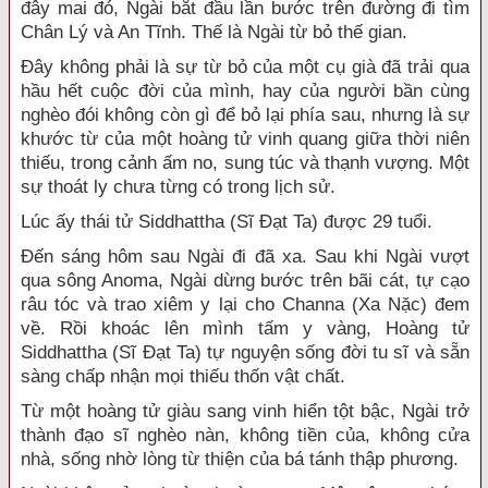
đây mai đó, Ngài bắt đầu lần bước trên đường đi tìm
Chân Lý và An Tĩnh. Thế là Ngài từ bỏ thế gian.
Đây không phải là sự từ bỏ của một cụ già đã trải qua
hầu hết cuộc đời của mình, hay của người bần cùng
nghèo đói không còn gì để bỏ lại phía sau, nhưng là sự
khước từ của một hoàng tử vinh quang giữa thời niên
thiếu, trong cảnh ấm no, sung túc và thạnh vượng. Một
sự thoát ly chưa từng có trong lịch sử.
Lúc ấy thái tử Siddhattha (Sĩ Đạt Ta) được 29 tuổi.
Đến sáng hôm sau Ngài đi đã xa. Sau khi Ngài vượt
qua sông Anoma, Ngài dừng bước trên bãi cát, tự cạo
râu tóc và trao xiêm y lại cho Channa (Xa Nặc) đem
về. Rồi khoác lên mình tấm y vàng, Hoàng tử
Siddhattha (Sĩ Đạt Ta) tự nguyện sống đời tu sĩ và sẵn
sàng chấp nhận mọi thiếu thốn vật chất.
Từ một hoàng tử giàu sang vinh hiển tột bậc, Ngài trở
thành đạo sĩ nghèo nàn, không tiền của, không cửa
nhà, sống nhờ lòng từ thiện của bá tánh thập phương.