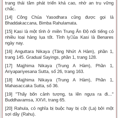
trạng thái tâm phát triển khá cao, nhờ an trụ vững
chắc.
[14] Công Chúa Yasodhara cũng được gọi là
Bhaddakaccana, Bimba Rahulamata.
[15] Kasi là một tỉnh ở miền Trung Ấn Độ nổi tiếng có
nhiều loại hàng lụa tốt. Tỉnh lyủa Kasi là Benares
ngày nay.
[16] Anguttara Nikaya (Tăng Nhứt A Hàm), phần 1,
trang 145. Gradual Sayings, phần 1, trang 128.
[17] Majjhima Nikaya (Trung A Hàm), Phần 1,
Ariyapariyesana Sutta, số 26, trang 163.
[18] Majjhima Nikaya (Trung A Hàm), Phần 1,
Mahasaccaka Sutta, số 36.
[19] "Thấy bốn cảnh tượng, ta lên ngựa ra đi..."
Buddhavamsa, XXVI, trang 65.
[20] Rahula, có nghĩa bị buộc hay bị cột (La) bởi một
sợi dây (Rahu).