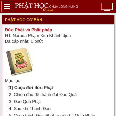
PHẬT HỌC CƠ BẢN
Đức Phật và Phật pháp
HT. Narada Phạm Kim Khánh dịch
Đã cập nhật: 0 phút
Mục lục
[1] Cuộc đời đức Phật
[2] Chiến đấu để thành đạt Đạo Quả
[3] Đạo Quả Phật
[4] Sau khi Thành Đạo
[5] Cung thỉnh Đức Phật truyền bá Giáo Pháp