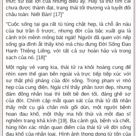
thức sự bất lợi của những điều ấy. Hay ta thử tìm cái
chưa được thành đạt, trạng thái tối thượng và tuyệt đối
châu toàn: Niết Bàn! [17]"
"Cuộc sống tại gia rất tù túng chật hẹp, là chỗ ẩn náu
của bụi trần ô trược, nhưng đời của bậc xuất gia là
cảnh trời mênh mông bát ngát! Người đã quen với nếp
sống gia đình ắt thấy khó mà chịu đựng Đời Sống Đạo
Hạnh Thiêng Liêng, với tất cả sự hoàn hảo và trong
sạch của nó. [18]"
Một ngày vẻ vang kia, thái tử ra khỏi hoàng cung để
nhìn xem thế gian bên ngoài và trực tiếp tiếp xúc với
sự thật phũ phàng của đời sống. Trong phạm vi nhỏ
hẹp của cung điện, Ngài chỉ thấy phần tươi đẹp, nhưng
đám đông nhân loại thì biết bề đen tối, đáng ghê sợ
của đời. Chính cặp mắt quan sát của thái tử đã nhận
thấy một cụ già chân mỏi gối dùn, một người bệnh
hoạn đau khổ, một thây ma hôi thúi và một đạo sĩ
nghiêm trang khả kính [19]. Ba cảnh già, bệnh và chết,
hùng hồn xác nhận quan điểm của thái tử về đời sống
đau khổ của nhân loại. Hình ảnh thong dong từ tốn của