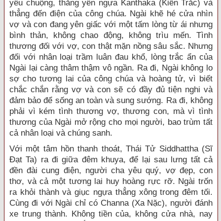
yêu chuộng, thắng yên ngựa Kanthaka (Kiền Trắc) và
thẳng đến điện của công chúa. Ngài khẽ hé cửa nhìn
vợ và con đang yên giấc với một tấm lòng từ ái nhưng
bình thản, không chao động, không trìu mến. Tình
thương đối với vợ, con thật mặn nồng sâu sắc. Nhưng
đối với nhân loại trầm luân đau khổ, lòng trắc ẩn của
Ngài lại càng thâm thậm vô ngần. Ra đi, Ngài không lo
sợ cho tương lai của công chúa và hoàng tử, vì biết
chắc chắn rằng vợ và con sẽ có đầy đủ tiện nghi và
đảm bảo để sống an toàn và sung sướng. Ra đi, không
phải vì kém tình thương vợ, thương con, mà vì tình
thương của Ngài mở rộng cho mọi người, bao trùm tất
cả nhân loại và chúng sanh.
Với một tâm hồn thanh thoát, Thái Tử Siddhattha (Sĩ
Đạt Ta) ra đi giữa đêm khuya, để lại sau lưng tất cả
đền đài cung điện, người cha yêu quý, vợ đẹp, con
thơ, và cả một tương lai huy hoàng rực rỡ. Ngài trốn
ra khỏi thành và giục ngựa thẳng xông trong đêm tối.
Cùng đi với Ngài chỉ có Channa (Xa Nặc), người đánh
xe trung thành. Không tiền của, không cửa nhà, nay