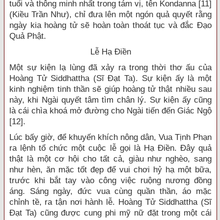
tuổi và thông minh nhất trong tám vị, tên Kondanna [11]
(Kiều Trần Như), chỉ đưa lên một ngón quả quyết rằng
ngày kia hoàng tử sẽ hoàn toàn thoát tục và đắc Đạo
Quả Phật.
Lễ Hạ Điền
Một sự kiện lạ lùng đã xảy ra trong thời thơ ấu của
Hoàng Tử Siddhattha (Sĩ Đạt Ta). Sự kiện ấy là một
kinh nghiệm tinh thần sẽ giúp hoàng tử thật nhiều sau
này, khi Ngài quyết tâm tìm chân lý. Sự kiện ấy cũng
là cái chìa khoá mở đường cho Ngài tiến đến Giác Ngộ
[12].
Lúc bấy giờ, để khuyến khích nông dân, Vua Tịnh Phạn
ra lệnh tổ chức một cuộc lễ gọi là Hạ Điền. Đây quả
thật là một cơ hội cho tất cả, giàu như nghèo, sang
như hèn, ăn mặc tốt đẹp để vui chơi hỷ hạ một bữa,
trước khi bắt tay vào công việc ruộng nương đồng
áng. Sáng ngày, đức vua cùng quần thần, áo mặc
chỉnh tề, ra tận nơi hành lễ. Hoàng Tử Siddhattha (Sĩ
Đạt Ta) cũng được cung phi mỹ nữ đặt trong một cái