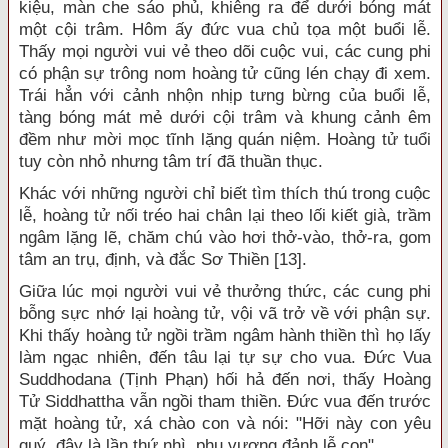
kiệu, màn che sáo phủ, khiêng ra để dưới bóng mát
một cội trâm. Hôm ấy đức vua chủ tọa một buổi lễ.
Thấy mọi người vui vẻ theo dõi cuộc vui, các cung phi
có phận sự trông nom hoàng tử cũng lén chạy đi xem.
Trái hẳn với cảnh nhộn nhịp tưng bừng của buổi lễ,
tàng bóng mát mẻ dưới cội trâm và khung cảnh êm
đềm như mời mọc tĩnh lặng quán niệm. Hoàng tử tuổi
tuy còn nhỏ nhưng tâm trí đã thuần thục.
Khác với những người chỉ biết tìm thích thú trong cuộc
lễ, hoàng tử nối tréo hai chân lại theo lối kiết già, trầm
ngâm lặng lẽ, chăm chú vào hơi thở-vào, thở-ra, gom
tâm an trụ, định, và đắc Sơ Thiền [13].
Giữa lúc mọi người vui vẻ thưởng thức, các cung phi
bỗng sực nhớ lại hoàng tử, vội vã trở về với phận sự.
Khi thấy hoàng tử ngồi trầm ngâm hành thiền thì họ lấy
làm ngạc nhiên, đến tâu lại tự sự cho vua. Đức Vua
Suddhodana (Tịnh Phạn) hối hả đến nơi, thấy Hoàng
Tử Siddhattha vẫn ngồi tham thiền. Đức vua đến trước
mặt hoàng tử, xá chào con và nói: "Hỡi này con yêu
quý, đây là lần thứ nhì, phụ vương đảnh lễ con".