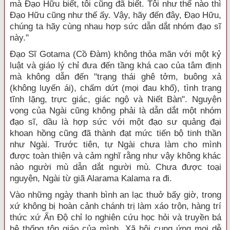
mà Đạo Hữu biết, tôi cũng đã biết. Tôi như thế nào thì
Đạo Hữu cũng như thế ấy. Vậy, hãy đến đây, Đạo Hữu,
chúng ta hãy cùng nhau hợp sức dẫn dắt nhóm đạo sĩ
này."
Đạo Sĩ Gotama (Cồ Đàm) không thỏa mãn với một kỷ
luật và giáo lý chỉ đưa đến tầng khá cao của tâm định
mà không dẫn đến "trạng thái ghê tởm, buông xả
(không luyến ái), chấm dứt (mọi đau khổ), tình trạng
tĩnh lặng, trực giác, giác ngộ và Niết Bàn". Nguyện
vọng của Ngài cũng không phải là dẫn dắt một nhóm
đạo sĩ, dầu là hợp sức với một đạo sư quảng đại
khoan hồng cũng đã thành đạt mức tiến bộ tinh thần
như Ngài. Trước tiên, tự Ngài chưa làm cho mình
được toàn thiện và cảm nghĩ rằng như vậy không khác
nào người mù dẫn dắt người mù. Chưa được toại
nguyện, Ngài từ giã Alarama Kalama ra đi.
Vào những ngày thanh bình an lạc thuở bấy giờ, trong
xứ không bị hoàn cảnh chánh trị làm xáo trộn, hàng trí
thức xứ Ấn Độ chỉ lo nghiên cứu học hỏi và truyền bá
hệ thống tôn giáo của mình. Xã hội cung ứng mọi dễ