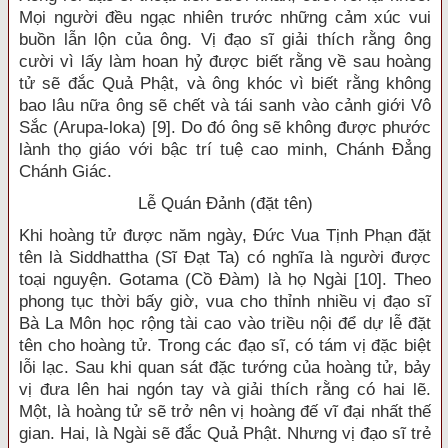
Mọi người đều ngạc nhiên trước những cảm xúc vui
buồn lẫn lộn của ông. Vị đạo sĩ giải thích rằng ông
cười vì lấy làm hoan hỷ được biết rằng về sau hoàng
tử sẽ đắc Quả Phật, và ông khóc vì biết rằng không
bao lâu nữa ông sẽ chết và tái sanh vào cảnh giới Vô
Sắc (Arupa-loka) [9]. Do đó ông sẽ không được phước
lành thọ giáo với bậc trí tuệ cao minh, Chánh Đẳng
Chánh Giác.
Lễ Quán Đảnh (đặt tên)
Khi hoàng tử được năm ngày, Đức Vua Tịnh Phạn đặt
tên là Siddhattha (Sĩ Đạt Ta) có nghĩa là người được
toại nguyện. Gotama (Cồ Đàm) là họ Ngài [10]. Theo
phong tục thời bấy giờ, vua cho thỉnh nhiều vị đạo sĩ
Bà La Môn học rộng tài cao vào triều nội để dự lễ đặt
tên cho hoàng tử. Trong các đạo sĩ, có tám vị đặc biệt
lỗi lạc. Sau khi quan sát đặc tướng của hoàng tử, bảy
vị đưa lên hai ngón tay và giải thích rằng có hai lẽ.
Một, là hoàng tử sẽ trở nên vị hoàng đế vĩ đại nhất thế
gian. Hai, là Ngài sẽ đắc Quả Phật. Nhưng vị đạo sĩ trẻ