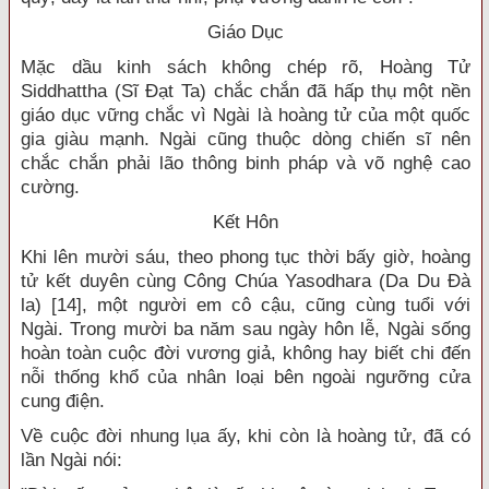
Giáo Dục
Mặc dầu kinh sách không chép rõ, Hoàng Tử
Siddhattha (Sĩ Đạt Ta) chắc chắn đã hấp thụ một nền
giáo dục vững chắc vì Ngài là hoàng tử của một quốc
gia giàu mạnh. Ngài cũng thuộc dòng chiến sĩ nên
chắc chắn phải lão thông binh pháp và võ nghệ cao
cường.
Kết Hôn
Khi lên mười sáu, theo phong tục thời bấy giờ, hoàng
tử kết duyên cùng Công Chúa Yasodhara (Da Du Đà
la) [14], một người em cô cậu, cũng cùng tuổi với
Ngài. Trong mười ba năm sau ngày hôn lễ, Ngài sống
hoàn toàn cuộc đời vương giả, không hay biết chi đến
nỗi thống khổ của nhân loại bên ngoài ngưỡng cửa
cung điện.
Về cuộc đời nhung lụa ấy, khi còn là hoàng tử, đã có
lần Ngài nói: