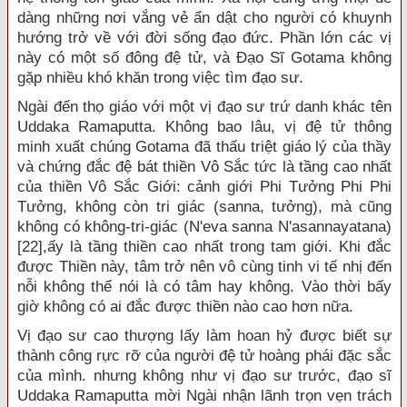
dàng những nơi vắng vẻ ẩn dật cho người có khuynh
hướng trở về với đời sống đạo đức. Phần lớn các vị
này có một số đông đệ tử, và Đạo Sĩ Gotama không
gặp nhiều khó khăn trong việc tìm đạo sư.
Ngài đến thọ giáo với một vị đạo sư trứ danh khác tên
Uddaka Ramaputta. Không bao lâu, vị đệ tử thông
minh xuất chúng Gotama đã thấu triệt giáo lý của thầy
và chứng đắc đệ bát thiền Vô Sắc tức là tầng cao nhất
của thiền Vô Sắc Giới: cảnh giới Phi Tưởng Phi Phi
Tưởng, không còn tri giác (sanna, tưởng), mà cũng
không có không-tri-giác (N'eva sanna N'asannayatana)
[22],ấy là tầng thiền cao nhất trong tam giới. Khi đắc
được Thiền này, tâm trở nên vô cùng tinh vi tế nhị đến
nỗi không thể nói là có tâm hay không. Vào thời bấy
giờ không có ai đắc được thiền nào cao hơn nữa.
Vị đạo sư cao thượng lấy làm hoan hỷ được biết sự
thành công rực rỡ của người đệ tử hoàng phái đặc sắc
của mình. nhưng không như vị đạo sư trước, đạo sĩ
Uddaka Ramaputta mời Ngài nhận lãnh trọn vẹn trách