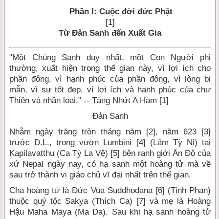
Phần I: Cuộc đời đức Phật
[1]
Từ Đản Sanh đến Xuất Gia
"Một Chúng Sanh duy nhất, một Con Người phi
thường, xuất hiện trong thế gian này, vì lợi ích cho
phần đông, vì hạnh phúc của phần đông, vì lòng bi
mẫn, vì sự tốt đẹp, vì lợi ích và hạnh phúc của chư
Thiên và nhân loại." -- Tăng Nhứt A Hàm [1]
Đản Sanh
Nhằm ngày trăng tròn tháng năm [2], năm 623 [3]
trước D.L., trong vườn Lumbini [4] (Lâm Tỳ Ni) tại
Kapilavatthu (Ca Tỳ La Vệ) [5] bên ranh giới Ấn Độ của
xứ Nepal ngày nay, có hạ sanh một hoàng tử mà về
sau trở thành vị giáo chủ vĩ đại nhất trên thế gian.
Cha hoàng tử là Đức Vua Suddhodana [6] (Tịnh Phạn)
thuộc quý tộc Sakya (Thích Ca) [7] và mẹ là Hoàng
Hậu Maha Maya (Ma Da). Sau khi hạ sanh hoàng tử