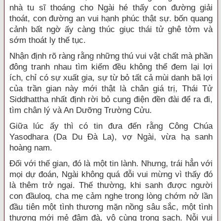
nhà tu sĩ thoáng cho Ngài hé thấy con đường giải
thoát, con đường an vui hạnh phúc thật sự. bốn quang
cảnh bất ngờ ấy càng thúc giục thái tử ghê tởm và
sớm thoát ly thế tục.
Nhận định rõ ràng rằng những thú vui vật chất mà phần
đông tranh nhau tìm kiếm đều không thể đem lại lợi
ích, chỉ có sự xuất gia, sự từ bỏ tất cả mùi danh bã lợi
của trần gian này mới thật là chân giá trị, Thái Tử
Siddhattha nhất định rời bỏ cung điện đền đài để ra đi,
tìm chân lý và An Dưỡng Trường Cửu.
Giữa lúc ấy thì có tin đưa đến rằng Công Chúa
Yasodhara (Da Du Đà La), vợ Ngài, vừa hạ sanh
hoàng nam.
Đối với thế gian, đó là một tin lành. Nhưng, trái hẳn với
mọi dự đoán, Ngài không quá đỗi vui mừng vì thấy đó
là thêm trở ngại. Thế thường, khi sanh được người
con đầuloq, cha mẹ cảm nghe trong lòng chớm nở lần
đầu tiên một tình thương mặn nồng sâu sắc, một tình
thương mới mẻ đậm đà, vô cùng trong sạch. Nỗi vui