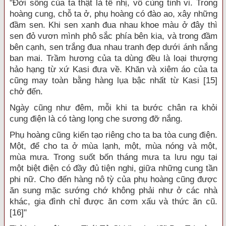
"Đời sống của ta thật là tế nhị, vô cùng tinh vi. Trong
hoàng cung, chỗ ta ở, phụ hoàng có đào ao, xây những
đầm sen. Khi sen xanh đua nhau khoe màu ở đây thì
sen đỏ vươn mình phô sắc phía bên kia, và trong đầm
bên cạnh, sen trắng đua nhau tranh đẹp dưới ánh nắng
ban mai. Trầm hương của ta dùng đều là loại thượng
hảo hạng từ xứ Kasi đưa về. Khăn và xiêm áo của ta
cũng may toàn bằng hàng lụa bậc nhất từ Kasi [15]
chở đến.
Ngày cũng như đêm, mỗi khi ta bước chân ra khỏi
cung điện là có tàng lọng che sương đỡ nắng.
Phụ hoàng cũng kiến tạo riêng cho ta ba tòa cung điện.
Một, để cho ta ở mùa lạnh, một, mùa nóng và một,
mùa mưa. Trong suốt bốn tháng mưa ta lưu ngụ tại
một biệt điện có đầy đủ tiện nghi, giữa những cung tần
phi nữ. Cho đến hàng nô tỳ của phụ hoàng cũng được
ăn sung mặc sướng chớ không phải như ở các nhà
khác, gia đình chỉ được ăn cơm xấu và thức ăn cũ.
[16]"