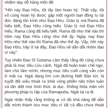
nhiệm dạy dỗ hàng môn đệ:
"Hỡi này Đạo Hữu, tôi lấy làm hoan hỷ. Thật vậy, tôi
vô cùng hoan hỷ được gặp một người bạn đồng tu tài
đức đáng tôn kính như Đạo Hữu. Giáo lý mà Rama đã
hiểu biết, Đạo Hữu cũng hiểu. Giáo lý mà Đạo Hữu
hiểu, Rama cũng đã hiểu biết. Rama đã như thế nào thì
hôm nay Đạo Hữu cũng như thế ấy. Ngày nay Đạo
Hữu như thế nào thì Rama đã như thế ấy. Vậy, hỡi này
Đạo Hữu, hãy ở lại đây, Đạo Hữu sẽ dẫn dắt nhóm đạo
sĩ này".
Tuy nhiên Đạo Sĩ Gotama cảm thấy rằng đó cũng chưa
phải là mục tiêu cứu cánh. Ngài đã hoàn toàn chế ngự,
làm chủ tâm mình, nhưng mục tiêu cuối cùng vẫn còn
ở mãi xa. Ngài đang tìm con đường Niết Bàn tức là
tuyệt đối siêu thoát ra khỏi vòng phiền não trầm luân
và tận diệt mọi hình thức ái dục. Không thỏa mãn với
phương pháp tu tập của Ramaputta, Ngài lại ra đi.
Ngài nhận thấy rằng không ai có đủ khả năng để dẫn
dắt mình thành tựu mục tiêu vì tất cả đều chưa thoát