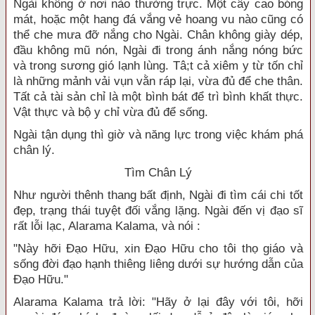
Ngài không ở nơi nào thường trực. Một cây cao bóng
mát, hoặc một hang đá vắng vẻ hoang vu nào cũng có
thể che mưa đỡ nắng cho Ngài. Chân không giày dép,
đầu không mũ nón, Ngài đi trong ánh nắng nóng bức
và trong sương gió lạnh lùng. Tâ;t cả xiêm y từ tốn chỉ
là những mảnh vải vụn vằn ráp lại, vừa đủ để che thân.
Tất cả tài sản chỉ là một bình bát để trì bình khất thực.
Vật thực và bộ y chỉ vừa đủ để sống.
Ngài tận dụng thì giờ và năng lực trong việc khám phá
chân lý.
Tìm Chân Lý
Như người thênh thang bất định, Ngài đi tìm cái chi tốt
đẹp, trạng thái tuyệt đối vắng lặng. Ngài đến vị đạo sĩ
rất lỗi lạc, Alarama Kalama, và nói :
"Này hỡi Đạo Hữu, xin Đạo Hữu cho tôi thọ giáo và
sống đời đạo hạnh thiêng liêng dưới sự hướng dẫn của
Đạo Hữu."
Alarama Kalama trả lời: "Hãy ở lại đây với tôi, hỡi