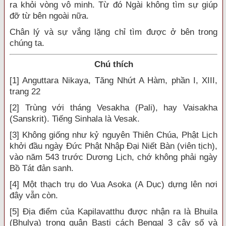
ra khỏi vòng vô minh. Từ đó Ngài không tìm sự giúp
đỡ từ bên ngoài nữa.
Chân lý và sự vắng lặng chỉ tìm được ở bên trong
chúng ta.
Chú thích
[1] Anguttara Nikaya, Tăng Nhứt A Hàm, phần I, XIII,
trang 22
[2] Trùng với tháng Vesakha (Pali), hay Vaisakha
(Sanskrit). Tiếng Sinhala là Vesak.
[3] Không giống như kỷ nguyên Thiên Chúa, Phật Lịch
khởi đầu ngày Đức Phật Nhập Đại Niết Bàn (viên tịch),
vào năm 543 trước Dương Lịch, chớ không phải ngày
Bồ Tát đản sanh.
[4] Một thạch trụ do Vua Asoka (A Dục) dựng lên nơi
đây vẫn còn.
[5] Địa điểm của Kapilavatthu được nhận ra là Bhuila
(Bhulya) trong quận Basti cách Bengal 3 cây số và