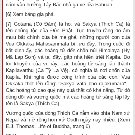
nằm vào hướng Tây Bắc nhà ga xe lửa Babuan.
[6] Xem bảng gia phả.
[7] Gotama (Cồ Đàm) là họ, và Sakya (Thích Ca) là
tên chủng tộc của Đức Phật. Tục truyền rằng do âm
mưu bất chính của bà mẹ ghẻ, những người con của
Vua Okkaka Mahasammata bị lưu đày. Trong cuộc đi
bất định ấy, các hoàng tử đến chân núi Himalaya (Hy
Mã Lạp Sơn) và tại đây, gặp nhà hiền triết Kapila. Do
lời khuyên của vị này, các hoàng tử sáng lập thành
Kapilavatthu (Ca Tỳ La Vệ), có nghĩa là nơi chốn của
Kapila. Khi nghe được công trình của các con, Vua
Okkaka thốt lên rằng: "Sakya vata bho rajakumara" -
Các hoàng tử cao quý này quả thật có khả năng. Từ đó
dòng dõi và vương quốc mà các hoàng tử sáng lập lấy
tên là Sakya (Thích Ca).
Vương quốc của dòng Thích Ca nằm vào phía Nam xứ
Nepal và mở rộng hơn xứ Oudh ngày nay nhiều. (Xem
E.J. Thomas, Life of Buddha, trang 6)