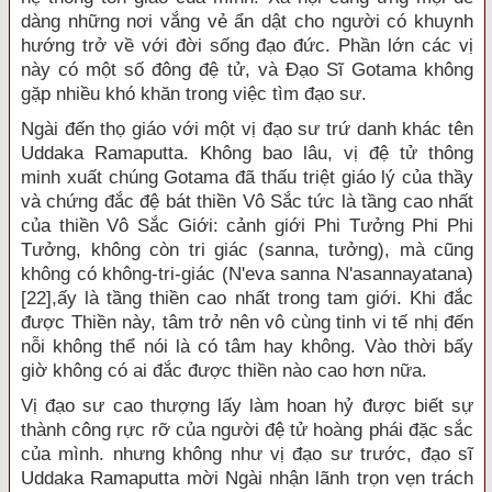
dàng những nơi vắng vẻ ẩn dật cho người có khuynh
hướng trở về với đời sống đạo đức. Phần lớn các vị
này có một số đông đệ tử, và Đạo Sĩ Gotama không
gặp nhiều khó khăn trong việc tìm đạo sư.
Ngài đến thọ giáo với một vị đạo sư trứ danh khác tên
Uddaka Ramaputta. Không bao lâu, vị đệ tử thông
minh xuất chúng Gotama đã thấu triệt giáo lý của thầy
và chứng đắc đệ bát thiền Vô Sắc tức là tầng cao nhất
của thiền Vô Sắc Giới: cảnh giới Phi Tưởng Phi Phi
Tưởng, không còn tri giác (sanna, tưởng), mà cũng
không có không-tri-giác (N'eva sanna N'asannayatana)
[22],ấy là tầng thiền cao nhất trong tam giới. Khi đắc
được Thiền này, tâm trở nên vô cùng tinh vi tế nhị đến
nỗi không thể nói là có tâm hay không. Vào thời bấy
giờ không có ai đắc được thiền nào cao hơn nữa.
Vị đạo sư cao thượng lấy làm hoan hỷ được biết sự
thành công rực rỡ của người đệ tử hoàng phái đặc sắc
của mình. nhưng không như vị đạo sư trước, đạo sĩ
Uddaka Ramaputta mời Ngài nhận lãnh trọn vẹn trách