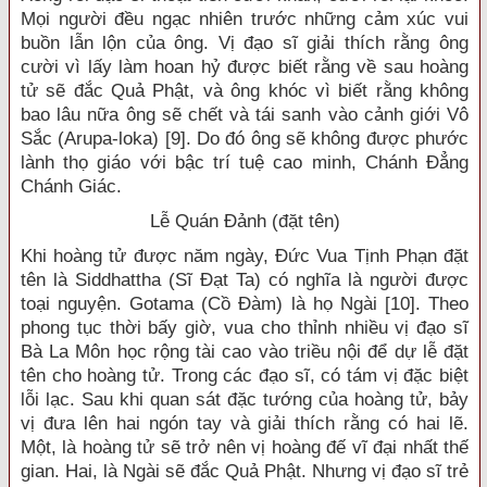
Mọi người đều ngạc nhiên trước những cảm xúc vui
buồn lẫn lộn của ông. Vị đạo sĩ giải thích rằng ông
cười vì lấy làm hoan hỷ được biết rằng về sau hoàng
tử sẽ đắc Quả Phật, và ông khóc vì biết rằng không
bao lâu nữa ông sẽ chết và tái sanh vào cảnh giới Vô
Sắc (Arupa-loka) [9]. Do đó ông sẽ không được phước
lành thọ giáo với bậc trí tuệ cao minh, Chánh Đẳng
Chánh Giác.
Lễ Quán Đảnh (đặt tên)
Khi hoàng tử được năm ngày, Đức Vua Tịnh Phạn đặt
tên là Siddhattha (Sĩ Đạt Ta) có nghĩa là người được
toại nguyện. Gotama (Cồ Đàm) là họ Ngài [10]. Theo
phong tục thời bấy giờ, vua cho thỉnh nhiều vị đạo sĩ
Bà La Môn học rộng tài cao vào triều nội để dự lễ đặt
tên cho hoàng tử. Trong các đạo sĩ, có tám vị đặc biệt
lỗi lạc. Sau khi quan sát đặc tướng của hoàng tử, bảy
vị đưa lên hai ngón tay và giải thích rằng có hai lẽ.
Một, là hoàng tử sẽ trở nên vị hoàng đế vĩ đại nhất thế
gian. Hai, là Ngài sẽ đắc Quả Phật. Nhưng vị đạo sĩ trẻ