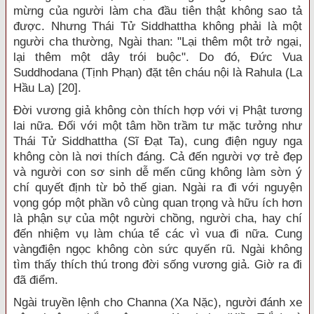
mừng của người làm cha đầu tiên thật không sao tả
được. Nhưng Thái Tử Siddhattha không phải là một
người cha thường, Ngài than: "Lại thêm một trở ngại,
lại thêm một dây trói buộc". Do đó, Đức Vua
Suddhodana (Tịnh Phạn) đặt tên cháu nội là Rahula (La
Hầu La) [20].
Đời vương giả không còn thích hợp với vị Phật tương
lai nữa. Đối với một tâm hồn trầm tư mặc tưởng như
Thái Tử Siddhattha (Sĩ Đạt Ta), cung điện nguy nga
không còn là nơi thích đáng. Cả đến người vợ trẻ đẹp
và người con sơ sinh dễ mến cũng không làm sờn ý
chí quyết định từ bỏ thế gian. Ngài ra đi với nguyện
vọng góp một phần vô cùng quan trọng và hữu ích hơn
là phận sự của một người chồng, người cha, hay chí
đến nhiệm vụ làm chúa tể các vì vua đi nữa. Cung
vàngđiện ngọc không còn sức quyến rũ. Ngài không
tìm thấy thích thú trong đời sống vương giả. Giờ ra đi
đã điểm.
Ngài truyền lệnh cho Channa (Xa Nặc), người đánh xe