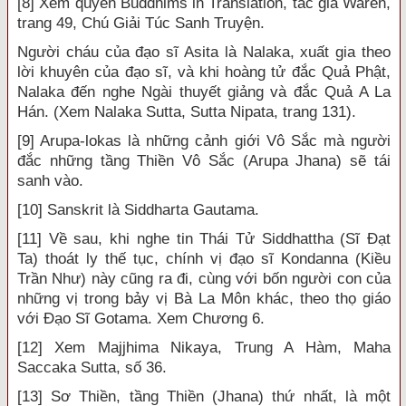
[8] Xem quyển Buddhims in Translation, tác giả Waren,
trang 49, Chú Giải Túc Sanh Truyện.
Người cháu của đạo sĩ Asita là Nalaka, xuất gia theo
lời khuyên của đạo sĩ, và khi hoàng tử đắc Quả Phật,
Nalaka đến nghe Ngài thuyết giảng và đắc Quả A La
Hán. (Xem Nalaka Sutta, Sutta Nipata, trang 131).
[9] Arupa-lokas là những cảnh giới Vô Sắc mà người
đắc những tầng Thiền Vô Sắc (Arupa Jhana) sẽ tái
sanh vào.
[10] Sanskrit là Siddharta Gautama.
[11] Về sau, khi nghe tin Thái Tử Siddhattha (Sĩ Đạt
Ta) thoát ly thế tục, chính vị đạo sĩ Kondanna (Kiều
Trần Như) này cũng ra đi, cùng với bốn người con của
những vị trong bảy vị Bà La Môn khác, theo thọ giáo
với Đạo Sĩ Gotama. Xem Chương 6.
[12] Xem Majjhima Nikaya, Trung A Hàm, Maha
Saccaka Sutta, số 36.
[13] Sơ Thiền, tầng Thiền (Jhana) thứ nhất, là một