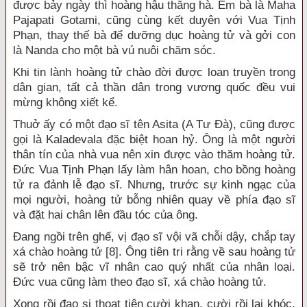
được bảy ngày thì hoàng hậu thăng hà. Em bà là Maha
Pajapati Gotami, cũng cùng kết duyên với Vua Tịnh
Phạn, thay thế bà để dưỡng dục hoàng tử và gởi con
là Nanda cho một bà vú nuôi chăm sóc.
Khi tin lành hoàng tử chào đời được loan truyền trong
dân gian, tất cả thần dân trong vương quốc đều vui
mừng không xiết kể.
Thuở ấy có một đạo sĩ tên Asita (A Tư Đà), cũng được
gọi là Kaladevala đặc biệt hoan hỷ. Ông là một người
thân tín của nhà vua nên xin được vào thăm hoàng tử.
Đức Vua Tịnh Phạn lấy làm hân hoan, cho bồng hoàng
tử ra đảnh lễ đạo sĩ. Nhưng, trước sự kinh ngạc của
mọi người, hoàng tử bỗng nhiên quay về phía đạo sĩ
và đặt hai chân lên đầu tóc của ông.
Đang ngồi trên ghế, vị đạo sĩ vội vã chỗi dậy, chắp tay
xá chào hoàng tử [8]. Ông tiên tri rằng về sau hoàng tử
sẽ trở nên bậc vĩ nhân cao quý nhất của nhân loại.
Đức vua cũng làm theo đạo sĩ, xá chào hoàng tử.
Xong rồi đạo si thoạt tiên cười khan, cười rồi lại khóc.