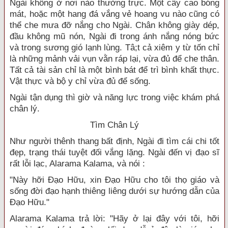
Ngài không ở nơi nào thường trực. Một cây cao bóng
mát, hoặc một hang đá vắng vẻ hoang vu nào cũng có
thể che mưa đỡ nắng cho Ngài. Chân không giày dép,
đầu không mũ nón, Ngài đi trong ánh nắng nóng bức
và trong sương gió lạnh lùng. Tâ;t cả xiêm y từ tốn chỉ
là những mảnh vải vụn vằn ráp lại, vừa đủ để che thân.
Tất cả tài sản chỉ là một bình bát để trì bình khất thực.
Vật thực và bộ y chỉ vừa đủ để sống.
Ngài tận dụng thì giờ và năng lực trong việc khám phá
chân lý.
Tìm Chân Lý
Như người thênh thang bất định, Ngài đi tìm cái chi tốt
đẹp, trạng thái tuyệt đối vắng lặng. Ngài đến vị đạo sĩ
rất lỗi lạc, Alarama Kalama, và nói :
"Này hỡi Đạo Hữu, xin Đạo Hữu cho tôi thọ giáo và
sống đời đạo hạnh thiêng liêng dưới sự hướng dẫn của
Đạo Hữu."
Alarama Kalama trả lời: "Hãy ở lại đây với tôi, hỡi