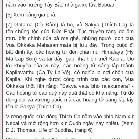
nằm vào hướng Tây Bắc nhà ga xe lửa Babuan.
[6] Xem bảng gia phả.
[7] Gotama (Cồ Đàm) là họ, và Sakya (Thích Ca) là
tên chủng tộc của Đức Phật. Tục truyền rằng do âm
mưu bất chính của bà mẹ ghẻ, những người con của
Vua Okkaka Mahasammata bị lưu đày. Trong cuộc đi
bất định ấy, các hoàng tử đến chân núi Himalaya (Hy
Mã Lạp Sơn) và tại đây, gặp nhà hiền triết Kapila. Do
lời khuyên của vị này, các hoàng tử sáng lập thành
Kapilavatthu (Ca Tỳ La Vệ), có nghĩa là nơi chốn của
Kapila. Khi nghe được công trình của các con, Vua
Okkaka thốt lên rằng: "Sakya vata bho rajakumara" -
Các hoàng tử cao quý này quả thật có khả năng. Từ đó
dòng dõi và vương quốc mà các hoàng tử sáng lập lấy
tên là Sakya (Thích Ca).
Vương quốc của dòng Thích Ca nằm vào phía Nam xứ
Nepal và mở rộng hơn xứ Oudh ngày nay nhiều. (Xem
E.J. Thomas, Life of Buddha, trang 6)