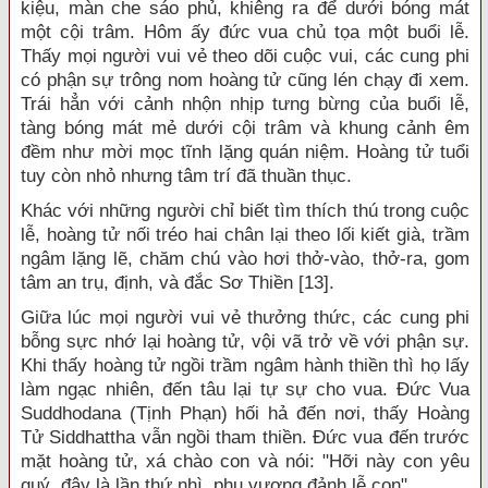
kiệu, màn che sáo phủ, khiêng ra để dưới bóng mát
một cội trâm. Hôm ấy đức vua chủ tọa một buổi lễ.
Thấy mọi người vui vẻ theo dõi cuộc vui, các cung phi
có phận sự trông nom hoàng tử cũng lén chạy đi xem.
Trái hẳn với cảnh nhộn nhịp tưng bừng của buổi lễ,
tàng bóng mát mẻ dưới cội trâm và khung cảnh êm
đềm như mời mọc tĩnh lặng quán niệm. Hoàng tử tuổi
tuy còn nhỏ nhưng tâm trí đã thuần thục.
Khác với những người chỉ biết tìm thích thú trong cuộc
lễ, hoàng tử nối tréo hai chân lại theo lối kiết già, trầm
ngâm lặng lẽ, chăm chú vào hơi thở-vào, thở-ra, gom
tâm an trụ, định, và đắc Sơ Thiền [13].
Giữa lúc mọi người vui vẻ thưởng thức, các cung phi
bỗng sực nhớ lại hoàng tử, vội vã trở về với phận sự.
Khi thấy hoàng tử ngồi trầm ngâm hành thiền thì họ lấy
làm ngạc nhiên, đến tâu lại tự sự cho vua. Đức Vua
Suddhodana (Tịnh Phạn) hối hả đến nơi, thấy Hoàng
Tử Siddhattha vẫn ngồi tham thiền. Đức vua đến trước
mặt hoàng tử, xá chào con và nói: "Hỡi này con yêu
quý, đây là lần thứ nhì, phụ vương đảnh lễ con".