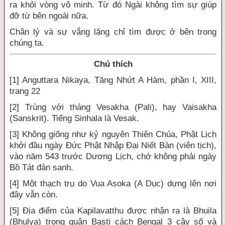
ra khỏi vòng vô minh. Từ đó Ngài không tìm sự giúp
đỡ từ bên ngoài nữa.
Chân lý và sự vắng lặng chỉ tìm được ở bên trong
chúng ta.
Chú thích
[1] Anguttara Nikaya, Tăng Nhứt A Hàm, phần I, XIII,
trang 22
[2] Trùng với tháng Vesakha (Pali), hay Vaisakha
(Sanskrit). Tiếng Sinhala là Vesak.
[3] Không giống như kỷ nguyên Thiên Chúa, Phật Lịch
khởi đầu ngày Đức Phật Nhập Đại Niết Bàn (viên tịch),
vào năm 543 trước Dương Lịch, chớ không phải ngày
Bồ Tát đản sanh.
[4] Một thạch trụ do Vua Asoka (A Dục) dựng lên nơi
đây vẫn còn.
[5] Địa điểm của Kapilavatthu được nhận ra là Bhuila
(Bhulya) trong quận Basti cách Bengal 3 cây số và