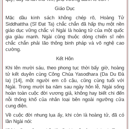
Giáo Dục
Mặc dầu kinh sách không chép rõ, Hoàng Tử
Siddhattha (Sĩ Đạt Ta) chắc chắn đã hấp thụ một nền
giáo dục vững chắc vì Ngài là hoàng tử của một quốc
gia giàu mạnh. Ngài cũng thuộc dòng chiến sĩ nên
chắc chắn phải lão thông binh pháp và võ nghệ cao
cường.
Kết Hôn
Khi lên mười sáu, theo phong tục thời bấy giờ, hoàng
tử kết duyên cùng Công Chúa Yasodhara (Da Du Đà
la) [14], một người em cô cậu, cũng cùng tuổi với
Ngài. Trong mười ba năm sau ngày hôn lễ, Ngài sống
hoàn toàn cuộc đời vương giả, không hay biết chi đến
nỗi thống khổ của nhân loại bên ngoài ngưỡng cửa
cung điện.
Về cuộc đời nhung lụa ấy, khi còn là hoàng tử, đã có
lần Ngài nói: