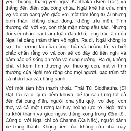
yêu chuộng, thắng yên ngựa Kanthaka (Kiền Trắc) và
thẳng đến điện của công chúa. Ngài khẽ hé cửa nhìn
vợ và con đang yên giấc với một tấm lòng từ ái nhưng
bình thản, không chao động, không trìu mến. Tình
thương đối với vợ, con thật mặn nồng sâu sắc. Nhưng
đối với nhân loại trầm luân đau khổ, lòng trắc ẩn của
Ngài lại càng thâm thậm vô ngần. Ra đi, Ngài không lo
sợ cho tương lai của công chúa và hoàng tử, vì biết
chắc chắn rằng vợ và con sẽ có đầy đủ tiện nghi và
đảm bảo để sống an toàn và sung sướng. Ra đi, không
phải vì kém tình thương vợ, thương con, mà vì tình
thương của Ngài mở rộng cho mọi người, bao trùm tất
cả nhân loại và chúng sanh.
Với một tâm hồn thanh thoát, Thái Tử Siddhattha (Sĩ
Đạt Ta) ra đi giữa đêm khuya, để lại sau lưng tất cả
đền đài cung điện, người cha yêu quý, vợ đẹp, con
thơ, và cả một tương lai huy hoàng rực rỡ. Ngài trốn
ra khỏi thành và giục ngựa thẳng xông trong đêm tối.
Cùng đi với Ngài chỉ có Channa (Xa Nặc), người đánh
xe trung thành. Không tiền của, không cửa nhà, nay