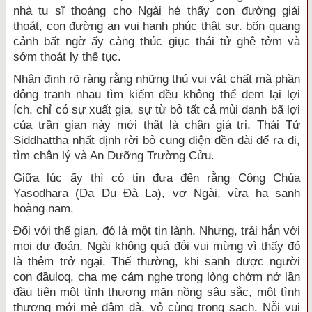
nhà tu sĩ thoáng cho Ngài hé thấy con đường giải
thoát, con đường an vui hạnh phúc thật sự. bốn quang
cảnh bất ngờ ấy càng thúc giục thái tử ghê tởm và
sớm thoát ly thế tục.
Nhận định rõ ràng rằng những thú vui vật chất mà phần
đông tranh nhau tìm kiếm đều không thể đem lại lợi
ích, chỉ có sự xuất gia, sự từ bỏ tất cả mùi danh bã lợi
của trần gian này mới thật là chân giá trị, Thái Tử
Siddhattha nhất định rời bỏ cung điện đền đài để ra đi,
tìm chân lý và An Dưỡng Trường Cửu.
Giữa lúc ấy thì có tin đưa đến rằng Công Chúa
Yasodhara (Da Du Đà La), vợ Ngài, vừa hạ sanh
hoàng nam.
Đối với thế gian, đó là một tin lành. Nhưng, trái hẳn với
mọi dự đoán, Ngài không quá đỗi vui mừng vì thấy đó
là thêm trở ngại. Thế thường, khi sanh được người
con đầuloq, cha mẹ cảm nghe trong lòng chớm nở lần
đầu tiên một tình thương mặn nồng sâu sắc, một tình
thương mới mẻ đậm đà, vô cùng trong sạch. Nỗi vui