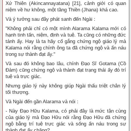
Xứ Thiên (Akincannayatana) [21], cảnh giới có quan
niệm về hư không, một tầng Thiền (Jhana) khá cao.
Và ý tưởng sau đây phát sanh đến Ngài :
"Không phải chỉ có một mình Alarama Kalama mới có
hạnh tinh tấn, niệm, định và tuệ. Ta cũng có những đức
tánh ấy. Hay là ta hãy cố gắng chứng ngộ giáo lý mà
Kalama nói rằng chính ông ta đã chứng ngộ và ẩn náu
trong sự thành đạt ấy."
Và sau đó không bao lâu, chính Đạo Sĩ Gotama (Cồ
Đàm) cũng chứng ngộ và thành đạt trạng thái ấy đó trí
tuệ và trực giác.
Nhưng giáo lý này không giúp Ngài thấu triệt chân lý
tối thượng.
Và Ngài đến gần Alarama và nói :
- Này Đạo Hữu Kalama, có phải đây là mức tận cùng
của giáo lý mà Đạo Hữu nói rằng Đạo Hữu đã chứng
ngộ bằng trí tuệ trực giác và sống ẩn náu trong sự
thành đạt ấy chăng?