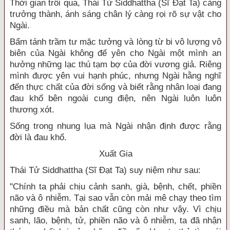
Thời gian trôi qua, Thái Tử Siddhattha (Sĩ Đạt Ta) càng
trưởng thành, ánh sáng chân lý càng rọi rõ sự vật cho
Ngài.
Bẩm tánh trầm tư mặc tưởng và lòng từ bi vô lượng vô
biên của Ngài không để yên cho Ngài một mình an
hưởng những lạc thú tạm bợ của đời vương giả. Riêng
mình được yên vui hạnh phúc, nhưng Ngài hằng nghĩ
đến thực chất của đời sống và biết rằng nhân loại đang
đau khổ bên ngoài cung điện, nên Ngài luôn luôn
thương xót.
Sống trong nhung lụa mà Ngài nhận định được rằng
đời là đau khổ.
Xuất Gia
Thái Tử Siddhattha (Sĩ Đạt Ta) suy niệm như sau:
"Chính ta phải chịu cảnh sanh, già, bệnh, chết, phiền
não và ô nhiễm. Tại sao vẫn còn mải mê chạy theo tìm
những điều mà bản chất cũng còn như vậy. Vì chịu
sanh, lão, bệnh, tử, phiền não và ô nhiễm, ta đã nhận