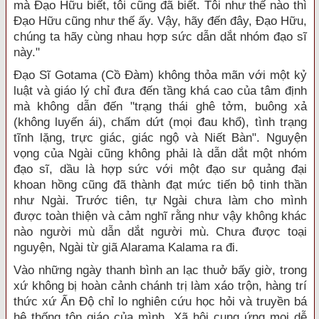
mà Đạo Hữu biết, tôi cũng đã biết. Tôi như thế nào thì
Đạo Hữu cũng như thế ấy. Vậy, hãy đến đây, Đạo Hữu,
chúng ta hãy cùng nhau hợp sức dẫn dắt nhóm đạo sĩ
này."
Đạo Sĩ Gotama (Cồ Đàm) không thỏa mãn với một kỷ
luật và giáo lý chỉ đưa đến tầng khá cao của tâm định
mà không dẫn đến "trạng thái ghê tởm, buông xả
(không luyến ái), chấm dứt (mọi đau khổ), tình trạng
tĩnh lặng, trực giác, giác ngộ và Niết Bàn". Nguyện
vọng của Ngài cũng không phải là dẫn dắt một nhóm
đạo sĩ, dầu là hợp sức với một đạo sư quảng đại
khoan hồng cũng đã thành đạt mức tiến bộ tinh thần
như Ngài. Trước tiên, tự Ngài chưa làm cho mình
được toàn thiện và cảm nghĩ rằng như vậy không khác
nào người mù dẫn dắt người mù. Chưa được toại
nguyện, Ngài từ giã Alarama Kalama ra đi.
Vào những ngày thanh bình an lạc thuở bấy giờ, trong
xứ không bị hoàn cảnh chánh trị làm xáo trộn, hàng trí
thức xứ Ấn Độ chỉ lo nghiên cứu học hỏi và truyền bá
hệ thống tôn giáo của mình. Xã hội cung ứng mọi dễ