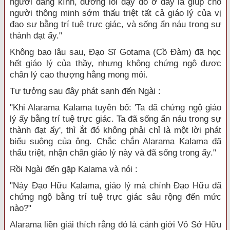
người đáng kính, đường lối dạy dỗ ở đây là giúp cho
người thông minh sớm thấu triệt tất cả giáo lý của vị
đạo sư bằng trí tuệ trực giác, và sống ẩn náu trong sự
thành đạt ấy."
Không bao lâu sau, Đạo Sĩ Gotama (Cồ Đàm) đã học
hết giáo lý của thầy, nhưng không chứng ngộ được
chân lý cao thượng hằng mong mỏi.
Tư tưởng sau đây phát sanh đến Ngài :
"Khi Alarama Kalama tuyên bố: 'Ta đã chứng ngộ giáo
lý ấy bằng trí tuệ trực giác. Ta đã sống ẩn náu trong sự
thành đạt ấy', thì ắt đó không phải chỉ là một lời phát
biểu suông của ông. Chắc chắn Alarama Kalama đã
thấu triệt, nhận chân giáo lý này và đã sống trong ấy."
Rồi Ngài đến gặp Kalama và nói :
"Này Đạo Hữu Kalama, giáo lý mà chính Đạo Hữu đã
chứng ngộ bằng trí tuệ trực giác sâu rộng đến mức
nào?"
Alarama liền giải thích rằng đó là cảnh giới Vô Sở Hữu