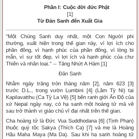
Phần I: Cuộc đời đức Phật
[1]
Từ Đản Sanh đến Xuất Gia
"Một Chúng Sanh duy nhất, một Con Người phi
thường, xuất hiện trong thế gian này, vì lợi ích cho
phần đông, vì hạnh phúc của phần đông, vì lòng bi
mẫn, vì sự tốt đẹp, vì lợi ích và hạnh phúc của chư
Thiên và nhân loại." -- Tăng Nhứt A Hàm [1]
Đản Sanh
Nhằm ngày trăng tròn tháng năm [2], năm 623 [3]
trước D.L., trong vườn Lumbini [4] (Lâm Tỳ Ni) tại
Kapilavatthu (Ca Tỳ La Vệ) [5] bên ranh giới Ấn Độ của
xứ Nepal ngày nay, có hạ sanh một hoàng tử mà về
sau trở thành vị giáo chủ vĩ đại nhất trên thế gian.
Cha hoàng tử là Đức Vua Suddhodana [6] (Tịnh Phạn)
thuộc quý tộc Sakya (Thích Ca) [7] và mẹ là Hoàng
Hậu Maha Maya (Ma Da). Sau khi hạ sanh hoàng tử