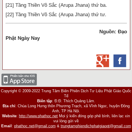
[21] Tầng Thiền Vô Sắc (Arupa Jhana) thứ ba.
[22] Tầng Thiền Vô Sắc (Arupa Jhana) thứ tư.
Nguồn: Đạo
Phật Ngày Nay
Copyright © 2009-2022 Trung Tâm Biên Phiên Dịch Tư Liệu Phật Giáo Quốc
Tế
Biên tập
: Đ.Đ. Thích Quảng Lâm.
Địa chỉ
: Chùa Long Hưng thôn Phương Trạch, xã Vĩnh Ngọc, huyện Đông
Anh, TP Hà Nội.
Website
:
http://www.phathoc.net
Mọi ý kiến đóng góp phê bình, liên lạc xin
vui lòng gửi về
Email
:
phathoc.net@gmail.com
&
trungtamphiendichphatgiaoqt@gmail.com