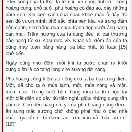
"Đời sống của ta thật là tế nhị, vô cùng tinh vi. Trong
hoàng cung, chỗ ta ở, phụ hoàng có đào ao, xây những
đầm sen. Khi sen xanh đua nhau khoe màu ở đây thì
sen đỏ vươn mình phô sắc phía bên kia, và trong đầm
bên cạnh, sen trắng đua nhau tranh đẹp dưới ánh nắng
ban mai. Trầm hương của ta dùng đều là loại thượng
hảo hạng từ xứ Kasi đưa về. Khăn và xiêm áo của ta
cũng may toàn bằng hàng lụa bậc nhất từ Kasi [15]
chở đến.
Ngày cũng như đêm, mỗi khi ta bước chân ra khỏi
cung điện là có tàng lọng che sương đỡ nắng.
Phụ hoàng cũng kiến tạo riêng cho ta ba tòa cung điện.
Một, để cho ta ở mùa lạnh, một, mùa nóng và một,
mùa mưa. Trong suốt bốn tháng mưa ta lưu ngụ tại
một biệt điện có đầy đủ tiện nghi, giữa những cung tần
phi nữ. Cho đến hàng nô tỳ của phụ hoàng cũng được
ăn sung mặc sướng chớ không phải như ở các nhà
khác, gia đình chỉ được ăn cơm xấu và thức ăn cũ.
[16]"