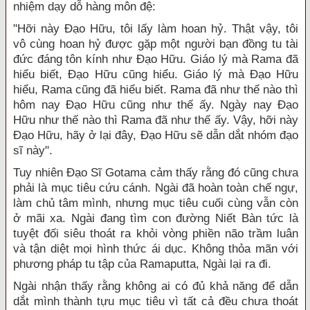
nhiệm dạy dỗ hàng môn đệ:
"Hỡi này Đạo Hữu, tôi lấy làm hoan hỷ. Thật vậy, tôi
vô cùng hoan hỷ được gặp một người bạn đồng tu tài
đức đáng tôn kính như Đạo Hữu. Giáo lý mà Rama đã
hiểu biết, Đạo Hữu cũng hiểu. Giáo lý mà Đạo Hữu
hiểu, Rama cũng đã hiểu biết. Rama đã như thế nào thì
hôm nay Đạo Hữu cũng như thế ấy. Ngày nay Đạo
Hữu như thế nào thì Rama đã như thế ấy. Vậy, hỡi này
Đạo Hữu, hãy ở lại đây, Đạo Hữu sẽ dẫn dắt nhóm đạo
sĩ này".
Tuy nhiên Đạo Sĩ Gotama cảm thấy rằng đó cũng chưa
phải là mục tiêu cứu cánh. Ngài đã hoàn toàn chế ngự,
làm chủ tâm mình, nhưng mục tiêu cuối cùng vẫn còn
ở mãi xa. Ngài đang tìm con đường Niết Bàn tức là
tuyệt đối siêu thoát ra khỏi vòng phiền não trầm luân
và tận diệt mọi hình thức ái dục. Không thỏa mãn với
phương pháp tu tập của Ramaputta, Ngài lại ra đi.
Ngài nhận thấy rằng không ai có đủ khả năng để dẫn
dắt mình thành tựu mục tiêu vì tất cả đều chưa thoát