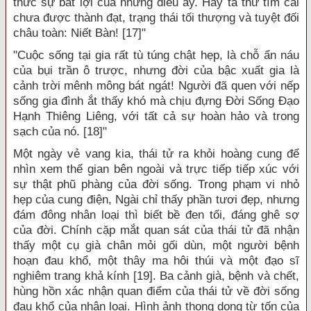
thức sự bất lợi của những điều ấy. Hay ta thử tìm cái
chưa được thành đạt, trạng thái tối thượng và tuyệt đối
châu toàn: Niết Bàn! [17]"
"Cuộc sống tại gia rất tù túng chật hẹp, là chỗ ẩn náu
của bụi trần ô trược, nhưng đời của bậc xuất gia là
cảnh trời mênh mông bát ngát! Người đã quen với nếp
sống gia đình ắt thấy khó mà chịu đựng Đời Sống Đạo
Hạnh Thiêng Liêng, với tất cả sự hoàn hảo và trong
sạch của nó. [18]"
Một ngày vẻ vang kia, thái tử ra khỏi hoàng cung để
nhìn xem thế gian bên ngoài và trực tiếp tiếp xúc với
sự thật phũ phàng của đời sống. Trong phạm vi nhỏ
hẹp của cung điện, Ngài chỉ thấy phần tươi đẹp, nhưng
đám đông nhân loại thì biết bề đen tối, đáng ghê sợ
của đời. Chính cặp mắt quan sát của thái tử đã nhận
thấy một cụ già chân mỏi gối dùn, một người bệnh
hoạn đau khổ, một thây ma hôi thúi và một đạo sĩ
nghiêm trang khả kính [19]. Ba cảnh già, bệnh và chết,
hùng hồn xác nhận quan điểm của thái tử về đời sống
đau khổ của nhân loại. Hình ảnh thong dong từ tốn của