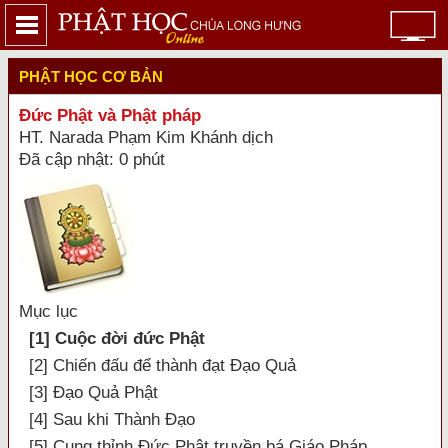
PHẬT HỌC CƠ BẢN
Đức Phật và Phật pháp
HT. Narada Phạm Kim Khánh dịch
Đã cập nhật: 0 phút
Mục lục
[1] Cuộc đời đức Phật
[2] Chiến đấu để thành đạt Đạo Quả
[3] Đạo Quả Phật
[4] Sau khi Thành Đạo
[5] Cung thỉnh Đức Phật truyền bá Giáo Pháp