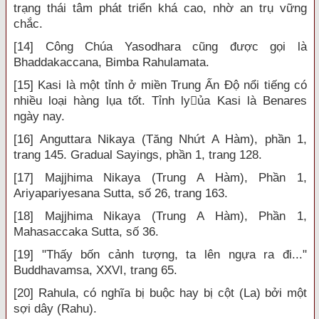
trạng thái tâm phát triển khá cao, nhờ an trụ vững
chắc.
[14] Công Chúa Yasodhara cũng được gọi là
Bhaddakaccana, Bimba Rahulamata.
[15] Kasi là một tỉnh ở miền Trung Ấn Độ nổi tiếng có
nhiều loại hàng lụa tốt. Tỉnh lyủa Kasi là Benares
ngày nay.
[16] Anguttara Nikaya (Tăng Nhứt A Hàm), phần 1,
trang 145. Gradual Sayings, phần 1, trang 128.
[17] Majjhima Nikaya (Trung A Hàm), Phần 1,
Ariyapariyesana Sutta, số 26, trang 163.
[18] Majjhima Nikaya (Trung A Hàm), Phần 1,
Mahasaccaka Sutta, số 36.
[19] "Thấy bốn cảnh tượng, ta lên ngựa ra đi..."
Buddhavamsa, XXVI, trang 65.
[20] Rahula, có nghĩa bị buộc hay bị cột (La) bởi một
sợi dây (Rahu).