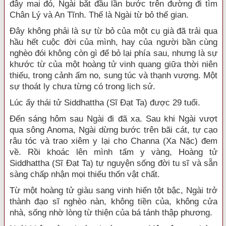
đây mai đó, Ngài bắt đầu lần bước trên đường đi tìm
Chân Lý và An Tĩnh. Thế là Ngài từ bỏ thế gian.
Đây không phải là sự từ bỏ của một cụ già đã trải qua
hầu hết cuộc đời của mình, hay của người bần cùng
nghèo đói không còn gì để bỏ lại phía sau, nhưng là sự
khước từ của một hoàng tử vinh quang giữa thời niên
thiếu, trong cảnh ấm no, sung túc và thạnh vượng. Một
sự thoát ly chưa từng có trong lịch sử.
Lúc ấy thái tử Siddhattha (Sĩ Đạt Ta) được 29 tuổi.
Đến sáng hôm sau Ngài đi đã xa. Sau khi Ngài vượt
qua sông Anoma, Ngài dừng bước trên bãi cát, tự cạo
râu tóc và trao xiêm y lại cho Channa (Xa Nặc) đem
về. Rồi khoác lên mình tấm y vàng, Hoàng tử
Siddhattha (Sĩ Đạt Ta) tự nguyện sống đời tu sĩ và sẵn
sàng chấp nhận mọi thiếu thốn vật chất.
Từ một hoàng tử giàu sang vinh hiển tột bậc, Ngài trở
thành đạo sĩ nghèo nàn, không tiền của, không cửa
nhà, sống nhờ lòng từ thiện của bá tánh thập phương.