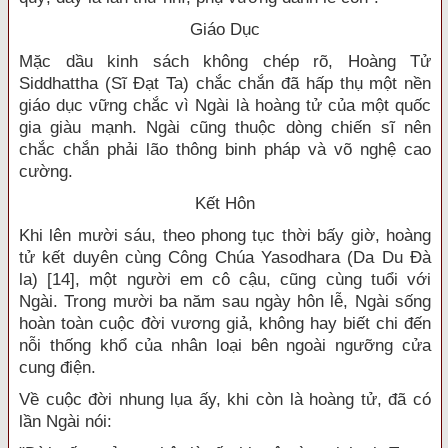
Giáo Dục
Mặc dầu kinh sách không chép rõ, Hoàng Tử
Siddhattha (Sĩ Đạt Ta) chắc chắn đã hấp thụ một nền
giáo dục vững chắc vì Ngài là hoàng tử của một quốc
gia giàu mạnh. Ngài cũng thuộc dòng chiến sĩ nên
chắc chắn phải lão thông binh pháp và võ nghệ cao
cường.
Kết Hôn
Khi lên mười sáu, theo phong tục thời bấy giờ, hoàng
tử kết duyên cùng Công Chúa Yasodhara (Da Du Đà
la) [14], một người em cô cậu, cũng cùng tuổi với
Ngài. Trong mười ba năm sau ngày hôn lễ, Ngài sống
hoàn toàn cuộc đời vương giả, không hay biết chi đến
nỗi thống khổ của nhân loại bên ngoài ngưỡng cửa
cung điện.
Về cuộc đời nhung lụa ấy, khi còn là hoàng tử, đã có
lần Ngài nói: