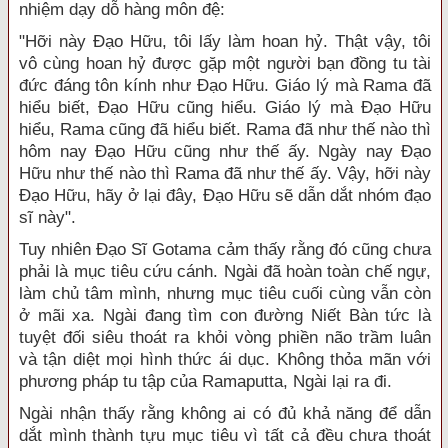
nhiệm dạy dỗ hàng môn đệ:
"Hỡi này Đạo Hữu, tôi lấy làm hoan hỷ. Thật vậy, tôi
vô cùng hoan hỷ được gặp một người bạn đồng tu tài
đức đáng tôn kính như Đạo Hữu. Giáo lý mà Rama đã
hiểu biết, Đạo Hữu cũng hiểu. Giáo lý mà Đạo Hữu
hiểu, Rama cũng đã hiểu biết. Rama đã như thế nào thì
hôm nay Đạo Hữu cũng như thế ấy. Ngày nay Đạo
Hữu như thế nào thì Rama đã như thế ấy. Vậy, hỡi này
Đạo Hữu, hãy ở lại đây, Đạo Hữu sẽ dẫn dắt nhóm đạo
sĩ này".
Tuy nhiên Đạo Sĩ Gotama cảm thấy rằng đó cũng chưa
phải là mục tiêu cứu cánh. Ngài đã hoàn toàn chế ngự,
làm chủ tâm mình, nhưng mục tiêu cuối cùng vẫn còn
ở mãi xa. Ngài đang tìm con đường Niết Bàn tức là
tuyệt đối siêu thoát ra khỏi vòng phiền não trầm luân
và tận diệt mọi hình thức ái dục. Không thỏa mãn với
phương pháp tu tập của Ramaputta, Ngài lại ra đi.
Ngài nhận thấy rằng không ai có đủ khả năng để dẫn
dắt mình thành tựu mục tiêu vì tất cả đều chưa thoát