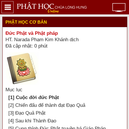
PHẬT HỌC CƠ BẢN
Đức Phật và Phật pháp
HT. Narada Phạm Kim Khánh dịch
Đã cập nhật: 0 phút
Mục lục
[1] Cuộc đời đức Phật
[2] Chiến đấu để thành đạt Đạo Quả
[3] Đạo Quả Phật
[4] Sau khi Thành Đạo
[5] Cung thỉnh Đức Phật truyền bá Giáo Pháp