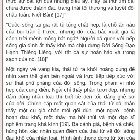
thức sự bất lợi của những điều ấy. Hay ta thử tìm cái
chưa được thành đạt, trạng thái tối thượng và tuyệt đối
châu toàn: Niết Bàn! [17]"
"Cuộc sống tại gia rất tù túng chật hẹp, là chỗ ẩn náu
của bụi trần ô trược, nhưng đời của bậc xuất gia là
cảnh trời mênh mông bát ngát! Người đã quen với nếp
sống gia đình ắt thấy khó mà chịu đựng Đời Sống Đạo
Hạnh Thiêng Liêng, với tất cả sự hoàn hảo và trong
sạch của nó. [18]"
Một ngày vẻ vang kia, thái tử ra khỏi hoàng cung để
nhìn xem thế gian bên ngoài và trực tiếp tiếp xúc với
sự thật phũ phàng của đời sống. Trong phạm vi nhỏ
hẹp của cung điện, Ngài chỉ thấy phần tươi đẹp, nhưng
đám đông nhân loại thì biết bề đen tối, đáng ghê sợ
của đời. Chính cặp mắt quan sát của thái tử đã nhận
thấy một cụ già chân mỏi gối dùn, một người bệnh
hoạn đau khổ, một thây ma hôi thúi và một đạo sĩ
nghiêm trang khả kính [19]. Ba cảnh già, bệnh và chết,
hùng hồn xác nhận quan điểm của thái tử về đời sống
đau khổ của nhân loại. Hình ảnh thong dong từ tốn của