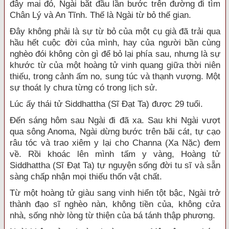
đây mai đó, Ngài bắt đầu lần bước trên đường đi tìm
Chân Lý và An Tĩnh. Thế là Ngài từ bỏ thế gian.
Đây không phải là sự từ bỏ của một cụ già đã trải qua
hầu hết cuộc đời của mình, hay của người bần cùng
nghèo đói không còn gì để bỏ lại phía sau, nhưng là sự
khước từ của một hoàng tử vinh quang giữa thời niên
thiếu, trong cảnh ấm no, sung túc và thạnh vượng. Một
sự thoát ly chưa từng có trong lịch sử.
Lúc ấy thái tử Siddhattha (Sĩ Đạt Ta) được 29 tuổi.
Đến sáng hôm sau Ngài đi đã xa. Sau khi Ngài vượt
qua sông Anoma, Ngài dừng bước trên bãi cát, tự cạo
râu tóc và trao xiêm y lại cho Channa (Xa Nặc) đem
về. Rồi khoác lên mình tấm y vàng, Hoàng tử
Siddhattha (Sĩ Đạt Ta) tự nguyện sống đời tu sĩ và sẵn
sàng chấp nhận mọi thiếu thốn vật chất.
Từ một hoàng tử giàu sang vinh hiển tột bậc, Ngài trở
thành đạo sĩ nghèo nàn, không tiền của, không cửa
nhà, sống nhờ lòng từ thiện của bá tánh thập phương.