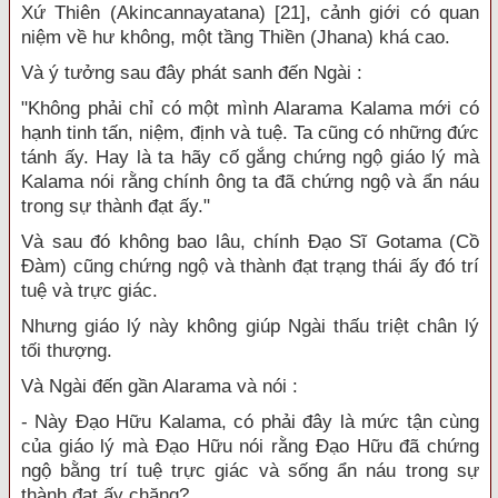
Xứ Thiên (Akincannayatana) [21], cảnh giới có quan
niệm về hư không, một tầng Thiền (Jhana) khá cao.
Và ý tưởng sau đây phát sanh đến Ngài :
"Không phải chỉ có một mình Alarama Kalama mới có
hạnh tinh tấn, niệm, định và tuệ. Ta cũng có những đức
tánh ấy. Hay là ta hãy cố gắng chứng ngộ giáo lý mà
Kalama nói rằng chính ông ta đã chứng ngộ và ẩn náu
trong sự thành đạt ấy."
Và sau đó không bao lâu, chính Đạo Sĩ Gotama (Cồ
Đàm) cũng chứng ngộ và thành đạt trạng thái ấy đó trí
tuệ và trực giác.
Nhưng giáo lý này không giúp Ngài thấu triệt chân lý
tối thượng.
Và Ngài đến gần Alarama và nói :
- Này Đạo Hữu Kalama, có phải đây là mức tận cùng
của giáo lý mà Đạo Hữu nói rằng Đạo Hữu đã chứng
ngộ bằng trí tuệ trực giác và sống ẩn náu trong sự
thành đạt ấy chăng?