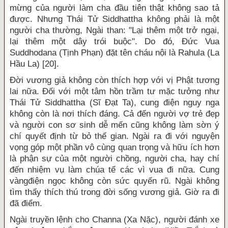
mừng của người làm cha đầu tiên thật không sao tả
được. Nhưng Thái Tử Siddhattha không phải là một
người cha thường, Ngài than: "Lại thêm một trở ngại,
lại thêm một dây trói buộc". Do đó, Đức Vua
Suddhodana (Tịnh Phạn) đặt tên cháu nội là Rahula (La
Hầu La) [20].
Đời vương giả không còn thích hợp với vị Phật tương
lai nữa. Đối với một tâm hồn trầm tư mặc tưởng như
Thái Tử Siddhattha (Sĩ Đạt Ta), cung điện nguy nga
không còn là nơi thích đáng. Cả đến người vợ trẻ đẹp
và người con sơ sinh dễ mến cũng không làm sờn ý
chí quyết định từ bỏ thế gian. Ngài ra đi với nguyện
vọng góp một phần vô cùng quan trọng và hữu ích hơn
là phận sự của một người chồng, người cha, hay chí
đến nhiệm vụ làm chúa tể các vì vua đi nữa. Cung
vàngđiện ngọc không còn sức quyến rũ. Ngài không
tìm thấy thích thú trong đời sống vương giả. Giờ ra đi
đã điểm.
Ngài truyền lệnh cho Channa (Xa Nặc), người đánh xe