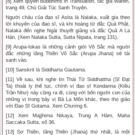
[8] Xem quyển Buddhims in Translation, tác giả Waren,
trang 49, Chú Giải Túc Sanh Truyện.
Người cháu của đạo sĩ Asita là Nalaka, xuất gia theo
lời khuyên của đạo sĩ, và khi hoàng tử đắc Quả Phật,
Nalaka đến nghe Ngài thuyết giảng và đắc Quả A La
Hán. (Xem Nalaka Sutta, Sutta Nipata, trang 131).
[9] Arupa-lokas là những cảnh giới Vô Sắc mà người
đắc những tầng Thiền Vô Sắc (Arupa Jhana) sẽ tái
sanh vào.
[10] Sanskrit là Siddharta Gautama.
[11] Về sau, khi nghe tin Thái Tử Siddhattha (Sĩ Đạt
Ta) thoát ly thế tục, chính vị đạo sĩ Kondanna (Kiều
Trần Như) này cũng ra đi, cùng với bốn người con của
những vị trong bảy vị Bà La Môn khác, theo thọ giáo
với Đạo Sĩ Gotama. Xem Chương 6.
[12] Xem Majjhima Nikaya, Trung A Hàm, Maha
Saccaka Sutta, số 36.
[13] Sơ Thiền, tầng Thiền (Jhana) thứ nhất, là một