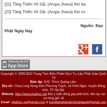
[21] Tầng Thiền Vô Sắc (Arupa Jhana) thứ ba.
[22] Tầng Thiền Vô Sắc (Arupa Jhana) thứ tư.
Nguồn: Đạo
Phật Ngày Nay
Copyright © 2009-2022 Trung Tâm Biên Phiên Dịch Tư Liệu Phật Giáo Quốc
Tế
Biên tập
: Đ.Đ. Thích Quảng Lâm.
Địa chỉ
: Chùa Long Hưng thôn Phương Trạch, xã Vĩnh Ngọc, huyện Đông
Anh, TP Hà Nội.
Website
:
http://www.phathoc.net
Mọi ý kiến đóng góp phê bình, liên lạc xin
vui lòng gửi về
Email
:
phathoc.net@gmail.com
&
trungtamphiendichphatgiaoqt@gmail.com