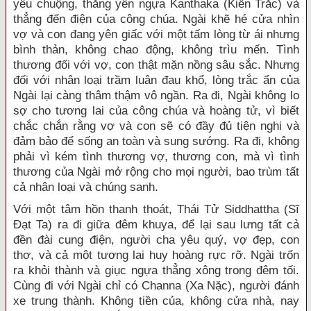
yêu chuộng, thắng yên ngựa Kanthaka (Kiền Trắc) và
thẳng đến điện của công chúa. Ngài khẽ hé cửa nhìn
vợ và con đang yên giấc với một tấm lòng từ ái nhưng
bình thản, không chao động, không trìu mến. Tình
thương đối với vợ, con thật mặn nồng sâu sắc. Nhưng
đối với nhân loại trầm luân đau khổ, lòng trắc ẩn của
Ngài lại càng thâm thậm vô ngần. Ra đi, Ngài không lo
sợ cho tương lai của công chúa và hoàng tử, vì biết
chắc chắn rằng vợ và con sẽ có đầy đủ tiện nghi và
đảm bảo để sống an toàn và sung sướng. Ra đi, không
phải vì kém tình thương vợ, thương con, mà vì tình
thương của Ngài mở rộng cho mọi người, bao trùm tất
cả nhân loại và chúng sanh.
Với một tâm hồn thanh thoát, Thái Tử Siddhattha (Sĩ
Đạt Ta) ra đi giữa đêm khuya, để lại sau lưng tất cả
đền đài cung điện, người cha yêu quý, vợ đẹp, con
thơ, và cả một tương lai huy hoàng rực rỡ. Ngài trốn
ra khỏi thành và giục ngựa thẳng xông trong đêm tối.
Cùng đi với Ngài chỉ có Channa (Xa Nặc), người đánh
xe trung thành. Không tiền của, không cửa nhà, nay