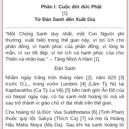
Phần I: Cuộc đời đức Phật
[1]
Từ Đản Sanh đến Xuất Gia
"Một Chúng Sanh duy nhất, một Con Người phi
thường, xuất hiện trong thế gian này, vì lợi ích cho
phần đông, vì hạnh phúc của phần đông, vì lòng bi
mẫn, vì sự tốt đẹp, vì lợi ích và hạnh phúc của chư
Thiên và nhân loại." -- Tăng Nhứt A Hàm [1]
Đản Sanh
Nhằm ngày trăng tròn tháng năm [2], năm 623 [3]
trước D.L., trong vườn Lumbini [4] (Lâm Tỳ Ni) tại
Kapilavatthu (Ca Tỳ La Vệ) [5] bên ranh giới Ấn Độ của
xứ Nepal ngày nay, có hạ sanh một hoàng tử mà về
sau trở thành vị giáo chủ vĩ đại nhất trên thế gian.
Cha hoàng tử là Đức Vua Suddhodana [6] (Tịnh Phạn)
thuộc quý tộc Sakya (Thích Ca) [7] và mẹ là Hoàng
Hậu Maha Maya (Ma Da). Sau khi hạ sanh hoàng tử