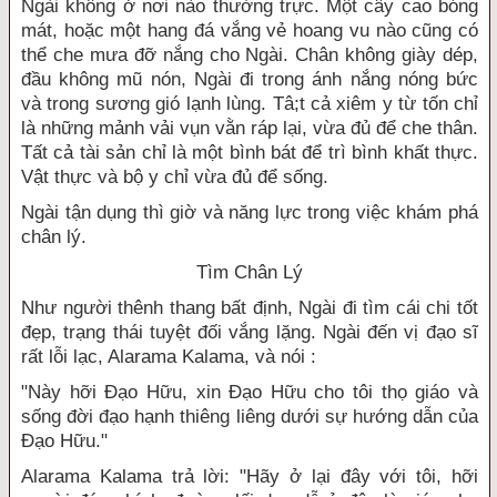
Ngài không ở nơi nào thường trực. Một cây cao bóng
mát, hoặc một hang đá vắng vẻ hoang vu nào cũng có
thể che mưa đỡ nắng cho Ngài. Chân không giày dép,
đầu không mũ nón, Ngài đi trong ánh nắng nóng bức
và trong sương gió lạnh lùng. Tâ;t cả xiêm y từ tốn chỉ
là những mảnh vải vụn vằn ráp lại, vừa đủ để che thân.
Tất cả tài sản chỉ là một bình bát để trì bình khất thực.
Vật thực và bộ y chỉ vừa đủ để sống.
Ngài tận dụng thì giờ và năng lực trong việc khám phá
chân lý.
Tìm Chân Lý
Như người thênh thang bất định, Ngài đi tìm cái chi tốt
đẹp, trạng thái tuyệt đối vắng lặng. Ngài đến vị đạo sĩ
rất lỗi lạc, Alarama Kalama, và nói :
"Này hỡi Đạo Hữu, xin Đạo Hữu cho tôi thọ giáo và
sống đời đạo hạnh thiêng liêng dưới sự hướng dẫn của
Đạo Hữu."
Alarama Kalama trả lời: "Hãy ở lại đây với tôi, hỡi