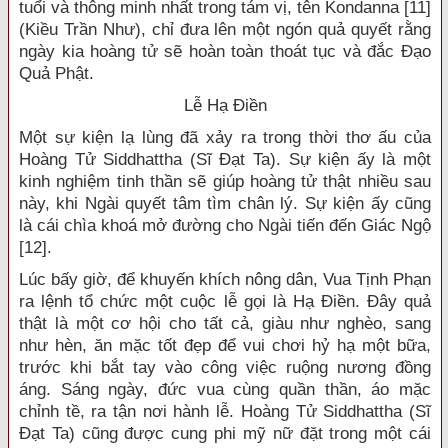
tuổi và thông minh nhất trong tám vị, tên Kondanna [11]
(Kiều Trần Như), chỉ đưa lên một ngón quả quyết rằng
ngày kia hoàng tử sẽ hoàn toàn thoát tục và đắc Đạo
Quả Phật.
Lễ Hạ Điền
Một sự kiện lạ lùng đã xảy ra trong thời thơ ấu của
Hoàng Tử Siddhattha (Sĩ Đạt Ta). Sự kiện ấy là một
kinh nghiệm tinh thần sẽ giúp hoàng tử thật nhiều sau
này, khi Ngài quyết tâm tìm chân lý. Sự kiện ấy cũng
là cái chìa khoá mở đường cho Ngài tiến đến Giác Ngộ
[12].
Lúc bấy giờ, để khuyến khích nông dân, Vua Tịnh Phạn
ra lệnh tổ chức một cuộc lễ gọi là Hạ Điền. Đây quả
thật là một cơ hội cho tất cả, giàu như nghèo, sang
như hèn, ăn mặc tốt đẹp để vui chơi hỷ hạ một bữa,
trước khi bắt tay vào công việc ruộng nương đồng
áng. Sáng ngày, đức vua cùng quần thần, áo mặc
chỉnh tề, ra tận nơi hành lễ. Hoàng Tử Siddhattha (Sĩ
Đạt Ta) cũng được cung phi mỹ nữ đặt trong một cái