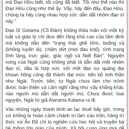
mà Đạo Hữu biết, tôi cũng đã biết. Tôi như thế nào thì
Đạo Hữu cũng như thế ấy. Vậy, hãy đến đây, Đạo Hữu,
chúng ta hãy cùng nhau hợp sức dẫn dắt nhóm đạo sĩ
này."
Đạo Sĩ Gotama (Cồ Đàm) không thỏa mãn với một kỷ
luật và giáo lý chỉ đưa đến tầng khá cao của tâm định
mà không dẫn đến "trạng thái ghê tởm, buông xả
(không luyến ái), chấm dứt (mọi đau khổ), tình trạng
tĩnh lặng, trực giác, giác ngộ và Niết Bàn". Nguyện
vọng của Ngài cũng không phải là dẫn dắt một nhóm
đạo sĩ, dầu là hợp sức với một đạo sư quảng đại
khoan hồng cũng đã thành đạt mức tiến bộ tinh thần
như Ngài. Trước tiên, tự Ngài chưa làm cho mình
được toàn thiện và cảm nghĩ rằng như vậy không khác
nào người mù dẫn dắt người mù. Chưa được toại
nguyện, Ngài từ giã Alarama Kalama ra đi.
Vào những ngày thanh bình an lạc thuở bấy giờ, trong
xứ không bị hoàn cảnh chánh trị làm xáo trộn, hàng trí
thức xứ Ấn Độ chỉ lo nghiên cứu học hỏi và truyền bá
hệ thống tôn giáo của mình. Xã hội cung ứng mọi dễ