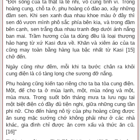
"Đời sống của ta thật là tế nhị, vô cùng tinh vi. Trong
hoàng cung, chỗ ta ở, phụ hoàng có đào ao, xây những
đầm sen. Khi sen xanh đua nhau khoe màu ở đây thì
sen đỏ vươn mình phô sắc phía bên kia, và trong đầm
bên cạnh, sen trắng đua nhau tranh đẹp dưới ánh nắng
ban mai. Trầm hương của ta dùng đều là loại thượng
hảo hạng từ xứ Kasi đưa về. Khăn và xiêm áo của ta
cũng may toàn bằng hàng lụa bậc nhất từ Kasi [15]
chở đến.
Ngày cũng như đêm, mỗi khi ta bước chân ra khỏi
cung điện là có tàng lọng che sương đỡ nắng.
Phụ hoàng cũng kiến tạo riêng cho ta ba tòa cung điện.
Một, để cho ta ở mùa lạnh, một, mùa nóng và một,
mùa mưa. Trong suốt bốn tháng mưa ta lưu ngụ tại
một biệt điện có đầy đủ tiện nghi, giữa những cung tần
phi nữ. Cho đến hàng nô tỳ của phụ hoàng cũng được
ăn sung mặc sướng chớ không phải như ở các nhà
khác, gia đình chỉ được ăn cơm xấu và thức ăn cũ.
[16]"