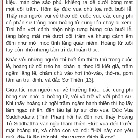
kiệu, màn che sáo phủ, khiêng ra để dưới bóng mát
một cội trâm. Hôm ấy đức vua chủ tọa một buổi lễ.
Thấy mọi người vui vẻ theo dõi cuộc vui, các cung phi
có phận sự trông nom hoàng tử cũng lén chạy đi xem.
Trái hẳn với cảnh nhộn nhịp tưng bừng của buổi lễ,
tàng bóng mát mẻ dưới cội trâm và khung cảnh êm
đềm như mời mọc tĩnh lặng quán niệm. Hoàng tử tuổi
tuy còn nhỏ nhưng tâm trí đã thuần thục.
Khác với những người chỉ biết tìm thích thú trong cuộc
lễ, hoàng tử nối tréo hai chân lại theo lối kiết già, trầm
ngâm lặng lẽ, chăm chú vào hơi thở-vào, thở-ra, gom
tâm an trụ, định, và đắc Sơ Thiền [13].
Giữa lúc mọi người vui vẻ thưởng thức, các cung phi
bỗng sực nhớ lại hoàng tử, vội vã trở về với phận sự.
Khi thấy hoàng tử ngồi trầm ngâm hành thiền thì họ lấy
làm ngạc nhiên, đến tâu lại tự sự cho vua. Đức Vua
Suddhodana (Tịnh Phạn) hối hả đến nơi, thấy Hoàng
Tử Siddhattha vẫn ngồi tham thiền. Đức vua đến trước
mặt hoàng tử, xá chào con và nói: "Hỡi này con yêu
quý, đây là lần thứ nhì, phụ vương đảnh lễ con".