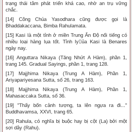
trạng thái tâm phát triển khá cao, nhờ an trụ vững
chắc.
[14] Công Chúa Yasodhara cũng được gọi là
Bhaddakaccana, Bimba Rahulamata.
[15] Kasi là một tỉnh ở miền Trung Ấn Độ nổi tiếng có
nhiều loại hàng lụa tốt. Tỉnh lyủa Kasi là Benares
ngày nay.
[16] Anguttara Nikaya (Tăng Nhứt A Hàm), phần 1,
trang 145. Gradual Sayings, phần 1, trang 128.
[17] Majjhima Nikaya (Trung A Hàm), Phần 1,
Ariyapariyesana Sutta, số 26, trang 163.
[18] Majjhima Nikaya (Trung A Hàm), Phần 1,
Mahasaccaka Sutta, số 36.
[19] "Thấy bốn cảnh tượng, ta lên ngựa ra đi..."
Buddhavamsa, XXVI, trang 65.
[20] Rahula, có nghĩa bị buộc hay bị cột (La) bởi một
sợi dây (Rahu).