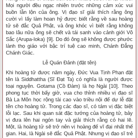
Mọi người đều ngạc nhiên trước những cảm xúc vui
buồn lẫn lộn của ông. Vị đạo sĩ giải thích rằng ông
cười vì lấy làm hoan hỷ được biết rằng về sau hoàng
tử sẽ đắc Quả Phật, và ông khóc vì biết rằng không
bao lâu nữa ông sẽ chết và tái sanh vào cảnh giới Vô
Sắc (Arupa-loka) [9]. Do đó ông sẽ không được phước
lành thọ giáo với bậc trí tuệ cao minh, Chánh Đẳng
Chánh Giác.
Lễ Quán Đảnh (đặt tên)
Khi hoàng tử được năm ngày, Đức Vua Tịnh Phạn đặt
tên là Siddhattha (Sĩ Đạt Ta) có nghĩa là người được
toại nguyện. Gotama (Cồ Đàm) là họ Ngài [10]. Theo
phong tục thời bấy giờ, vua cho thỉnh nhiều vị đạo sĩ
Bà La Môn học rộng tài cao vào triều nội để dự lễ đặt
tên cho hoàng tử. Trong các đạo sĩ, có tám vị đặc biệt
lỗi lạc. Sau khi quan sát đặc tướng của hoàng tử, bảy
vị đưa lên hai ngón tay và giải thích rằng có hai lẽ.
Một, là hoàng tử sẽ trở nên vị hoàng đế vĩ đại nhất thế
gian. Hai, là Ngài sẽ đắc Quả Phật. Nhưng vị đạo sĩ trẻ