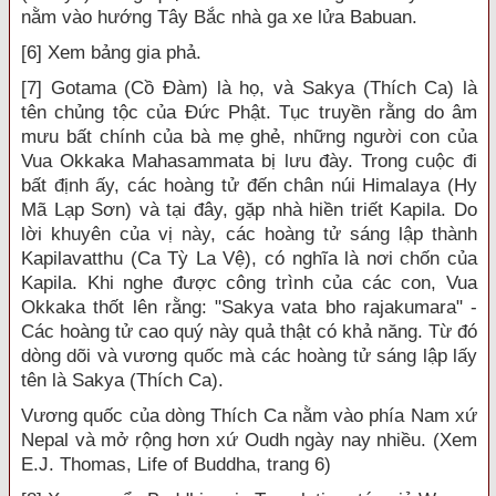
nằm vào hướng Tây Bắc nhà ga xe lửa Babuan.
[6] Xem bảng gia phả.
[7] Gotama (Cồ Đàm) là họ, và Sakya (Thích Ca) là
tên chủng tộc của Đức Phật. Tục truyền rằng do âm
mưu bất chính của bà mẹ ghẻ, những người con của
Vua Okkaka Mahasammata bị lưu đày. Trong cuộc đi
bất định ấy, các hoàng tử đến chân núi Himalaya (Hy
Mã Lạp Sơn) và tại đây, gặp nhà hiền triết Kapila. Do
lời khuyên của vị này, các hoàng tử sáng lập thành
Kapilavatthu (Ca Tỳ La Vệ), có nghĩa là nơi chốn của
Kapila. Khi nghe được công trình của các con, Vua
Okkaka thốt lên rằng: "Sakya vata bho rajakumara" -
Các hoàng tử cao quý này quả thật có khả năng. Từ đó
dòng dõi và vương quốc mà các hoàng tử sáng lập lấy
tên là Sakya (Thích Ca).
Vương quốc của dòng Thích Ca nằm vào phía Nam xứ
Nepal và mở rộng hơn xứ Oudh ngày nay nhiều. (Xem
E.J. Thomas, Life of Buddha, trang 6)