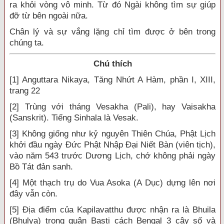
ra khỏi vòng vô minh. Từ đó Ngài không tìm sự giúp
đỡ từ bên ngoài nữa.
Chân lý và sự vắng lặng chỉ tìm được ở bên trong
chúng ta.
Chú thích
[1] Anguttara Nikaya, Tăng Nhứt A Hàm, phần I, XIII,
trang 22
[2] Trùng với tháng Vesakha (Pali), hay Vaisakha
(Sanskrit). Tiếng Sinhala là Vesak.
[3] Không giống như kỷ nguyên Thiên Chúa, Phật Lịch
khởi đầu ngày Đức Phật Nhập Đại Niết Bàn (viên tịch),
vào năm 543 trước Dương Lịch, chớ không phải ngày
Bồ Tát đản sanh.
[4] Một thạch trụ do Vua Asoka (A Dục) dựng lên nơi
đây vẫn còn.
[5] Địa điểm của Kapilavatthu được nhận ra là Bhuila
(Bhulya) trong quận Basti cách Bengal 3 cây số và