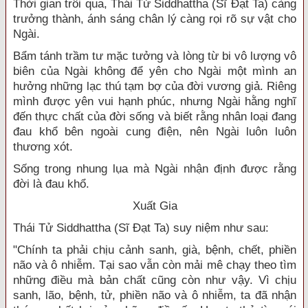
Thời gian trôi qua, Thái Tử Siddhattha (Sĩ Đạt Ta) càng
trưởng thành, ánh sáng chân lý càng rọi rõ sự vật cho
Ngài.
Bẩm tánh trầm tư mặc tưởng và lòng từ bi vô lượng vô
biên của Ngài không để yên cho Ngài một mình an
hưởng những lạc thú tạm bợ của đời vương giả. Riêng
mình được yên vui hạnh phúc, nhưng Ngài hằng nghĩ
đến thực chất của đời sống và biết rằng nhân loại đang
đau khổ bên ngoài cung điện, nên Ngài luôn luôn
thương xót.
Sống trong nhung lụa mà Ngài nhận định được rằng
đời là đau khổ.
Xuất Gia
Thái Tử Siddhattha (Sĩ Đạt Ta) suy niệm như sau:
"Chính ta phải chịu cảnh sanh, già, bệnh, chết, phiền
não và ô nhiễm. Tại sao vẫn còn mải mê chạy theo tìm
những điều mà bản chất cũng còn như vậy. Vì chịu
sanh, lão, bệnh, tử, phiền não và ô nhiễm, ta đã nhận