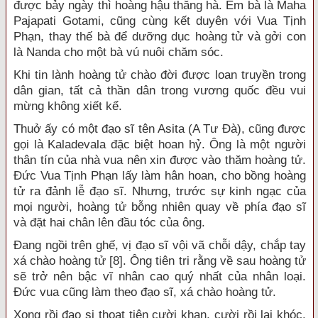
được bảy ngày thì hoàng hậu thăng hà. Em bà là Maha
Pajapati Gotami, cũng cùng kết duyên với Vua Tịnh
Phạn, thay thế bà để dưỡng dục hoàng tử và gởi con
là Nanda cho một bà vú nuôi chăm sóc.
Khi tin lành hoàng tử chào đời được loan truyền trong
dân gian, tất cả thần dân trong vương quốc đều vui
mừng không xiết kể.
Thuở ấy có một đạo sĩ tên Asita (A Tư Đà), cũng được
gọi là Kaladevala đặc biệt hoan hỷ. Ông là một người
thân tín của nhà vua nên xin được vào thăm hoàng tử.
Đức Vua Tịnh Phạn lấy làm hân hoan, cho bồng hoàng
tử ra đảnh lễ đạo sĩ. Nhưng, trước sự kinh ngạc của
mọi người, hoàng tử bỗng nhiên quay về phía đạo sĩ
và đặt hai chân lên đầu tóc của ông.
Đang ngồi trên ghế, vị đạo sĩ vội vã chỗi dậy, chắp tay
xá chào hoàng tử [8]. Ông tiên tri rằng về sau hoàng tử
sẽ trở nên bậc vĩ nhân cao quý nhất của nhân loại.
Đức vua cũng làm theo đạo sĩ, xá chào hoàng tử.
Xong rồi đạo si thoạt tiên cười khan, cười rồi lại khóc.