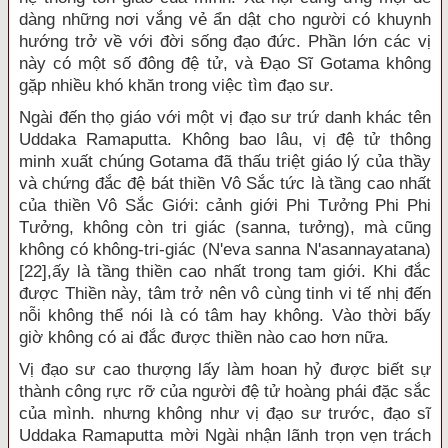
dàng những nơi vắng vẻ ẩn dật cho người có khuynh
hướng trở về với đời sống đạo đức. Phần lớn các vị
này có một số đông đệ tử, và Đạo Sĩ Gotama không
gặp nhiều khó khăn trong việc tìm đạo sư.
Ngài đến thọ giáo với một vị đạo sư trứ danh khác tên
Uddaka Ramaputta. Không bao lâu, vị đệ tử thông
minh xuất chúng Gotama đã thấu triệt giáo lý của thầy
và chứng đắc đệ bát thiền Vô Sắc tức là tầng cao nhất
của thiền Vô Sắc Giới: cảnh giới Phi Tưởng Phi Phi
Tưởng, không còn tri giác (sanna, tưởng), mà cũng
không có không-tri-giác (N'eva sanna N'asannayatana)
[22],ấy là tầng thiền cao nhất trong tam giới. Khi đắc
được Thiền này, tâm trở nên vô cùng tinh vi tế nhị đến
nỗi không thể nói là có tâm hay không. Vào thời bấy
giờ không có ai đắc được thiền nào cao hơn nữa.
Vị đạo sư cao thượng lấy làm hoan hỷ được biết sự
thành công rực rỡ của người đệ tử hoàng phái đặc sắc
của mình. nhưng không như vị đạo sư trước, đạo sĩ
Uddaka Ramaputta mời Ngài nhận lãnh trọn vẹn trách