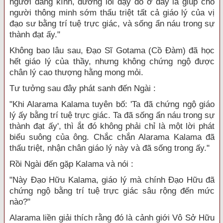
người đáng kính, đường lối dạy dỗ ở đây là giúp cho
người thông minh sớm thấu triệt tất cả giáo lý của vị
đạo sư bằng trí tuệ trực giác, và sống ẩn náu trong sự
thành đạt ấy."
Không bao lâu sau, Đạo Sĩ Gotama (Cồ Đàm) đã học
hết giáo lý của thầy, nhưng không chứng ngộ được
chân lý cao thượng hằng mong mỏi.
Tư tưởng sau đây phát sanh đến Ngài :
"Khi Alarama Kalama tuyên bố: 'Ta đã chứng ngộ giáo
lý ấy bằng trí tuệ trực giác. Ta đã sống ẩn náu trong sự
thành đạt ấy', thì ắt đó không phải chỉ là một lời phát
biểu suông của ông. Chắc chắn Alarama Kalama đã
thấu triệt, nhận chân giáo lý này và đã sống trong ấy."
Rồi Ngài đến gặp Kalama và nói :
"Này Đạo Hữu Kalama, giáo lý mà chính Đạo Hữu đã
chứng ngộ bằng trí tuệ trực giác sâu rộng đến mức
nào?"
Alarama liền giải thích rằng đó là cảnh giới Vô Sở Hữu