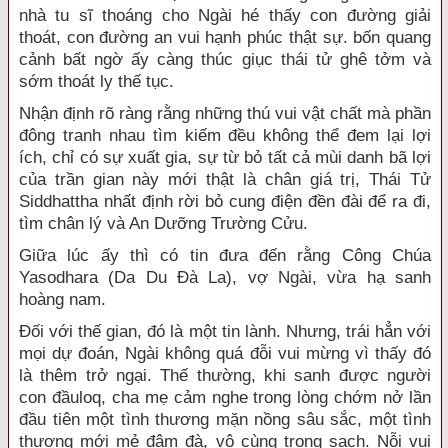
nhà tu sĩ thoáng cho Ngài hé thấy con đường giải
thoát, con đường an vui hạnh phúc thật sự. bốn quang
cảnh bất ngờ ấy càng thúc giục thái tử ghê tởm và
sớm thoát ly thế tục.
Nhận định rõ ràng rằng những thú vui vật chất mà phần
đông tranh nhau tìm kiếm đều không thể đem lại lợi
ích, chỉ có sự xuất gia, sự từ bỏ tất cả mùi danh bã lợi
của trần gian này mới thật là chân giá trị, Thái Tử
Siddhattha nhất định rời bỏ cung điện đền đài để ra đi,
tìm chân lý và An Dưỡng Trường Cửu.
Giữa lúc ấy thì có tin đưa đến rằng Công Chúa
Yasodhara (Da Du Đà La), vợ Ngài, vừa hạ sanh
hoàng nam.
Đối với thế gian, đó là một tin lành. Nhưng, trái hẳn với
mọi dự đoán, Ngài không quá đỗi vui mừng vì thấy đó
là thêm trở ngại. Thế thường, khi sanh được người
con đầuloq, cha mẹ cảm nghe trong lòng chớm nở lần
đầu tiên một tình thương mặn nồng sâu sắc, một tình
thương mới mẻ đậm đà, vô cùng trong sạch. Nỗi vui