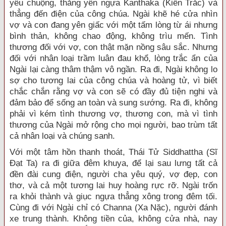
yêu chuộng, thắng yên ngựa Kanthaka (Kiền Trắc) và
thẳng đến điện của công chúa. Ngài khẽ hé cửa nhìn
vợ và con đang yên giấc với một tấm lòng từ ái nhưng
bình thản, không chao động, không trìu mến. Tình
thương đối với vợ, con thật mặn nồng sâu sắc. Nhưng
đối với nhân loại trầm luân đau khổ, lòng trắc ẩn của
Ngài lại càng thâm thậm vô ngần. Ra đi, Ngài không lo
sợ cho tương lai của công chúa và hoàng tử, vì biết
chắc chắn rằng vợ và con sẽ có đầy đủ tiện nghi và
đảm bảo để sống an toàn và sung sướng. Ra đi, không
phải vì kém tình thương vợ, thương con, mà vì tình
thương của Ngài mở rộng cho mọi người, bao trùm tất
cả nhân loại và chúng sanh.
Với một tâm hồn thanh thoát, Thái Tử Siddhattha (Sĩ
Đạt Ta) ra đi giữa đêm khuya, để lại sau lưng tất cả
đền đài cung điện, người cha yêu quý, vợ đẹp, con
thơ, và cả một tương lai huy hoàng rực rỡ. Ngài trốn
ra khỏi thành và giục ngựa thẳng xông trong đêm tối.
Cùng đi với Ngài chỉ có Channa (Xa Nặc), người đánh
xe trung thành. Không tiền của, không cửa nhà, nay