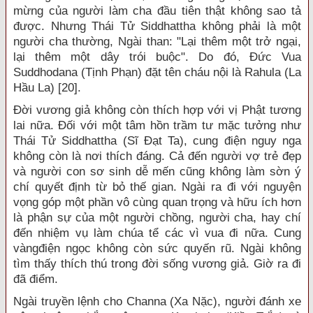
mừng của người làm cha đầu tiên thật không sao tả
được. Nhưng Thái Tử Siddhattha không phải là một
người cha thường, Ngài than: "Lại thêm một trở ngại,
lại thêm một dây trói buộc". Do đó, Đức Vua
Suddhodana (Tịnh Phạn) đặt tên cháu nội là Rahula (La
Hầu La) [20].
Đời vương giả không còn thích hợp với vị Phật tương
lai nữa. Đối với một tâm hồn trầm tư mặc tưởng như
Thái Tử Siddhattha (Sĩ Đạt Ta), cung điện nguy nga
không còn là nơi thích đáng. Cả đến người vợ trẻ đẹp
và người con sơ sinh dễ mến cũng không làm sờn ý
chí quyết định từ bỏ thế gian. Ngài ra đi với nguyện
vọng góp một phần vô cùng quan trọng và hữu ích hơn
là phận sự của một người chồng, người cha, hay chí
đến nhiệm vụ làm chúa tể các vì vua đi nữa. Cung
vàngđiện ngọc không còn sức quyến rũ. Ngài không
tìm thấy thích thú trong đời sống vương giả. Giờ ra đi
đã điểm.
Ngài truyền lệnh cho Channa (Xa Nặc), người đánh xe