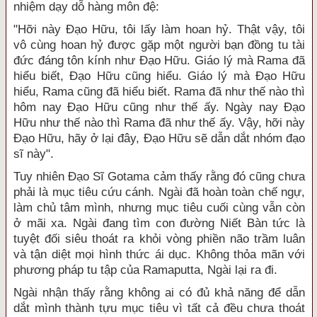
nhiệm dạy dỗ hàng môn đệ:
"Hỡi này Đạo Hữu, tôi lấy làm hoan hỷ. Thật vậy, tôi
vô cùng hoan hỷ được gặp một người bạn đồng tu tài
đức đáng tôn kính như Đạo Hữu. Giáo lý mà Rama đã
hiểu biết, Đạo Hữu cũng hiểu. Giáo lý mà Đạo Hữu
hiểu, Rama cũng đã hiểu biết. Rama đã như thế nào thì
hôm nay Đạo Hữu cũng như thế ấy. Ngày nay Đạo
Hữu như thế nào thì Rama đã như thế ấy. Vậy, hỡi này
Đạo Hữu, hãy ở lại đây, Đạo Hữu sẽ dẫn dắt nhóm đạo
sĩ này".
Tuy nhiên Đạo Sĩ Gotama cảm thấy rằng đó cũng chưa
phải là mục tiêu cứu cánh. Ngài đã hoàn toàn chế ngự,
làm chủ tâm mình, nhưng mục tiêu cuối cùng vẫn còn
ở mãi xa. Ngài đang tìm con đường Niết Bàn tức là
tuyệt đối siêu thoát ra khỏi vòng phiền não trầm luân
và tận diệt mọi hình thức ái dục. Không thỏa mãn với
phương pháp tu tập của Ramaputta, Ngài lại ra đi.
Ngài nhận thấy rằng không ai có đủ khả năng để dẫn
dắt mình thành tựu mục tiêu vì tất cả đều chưa thoát