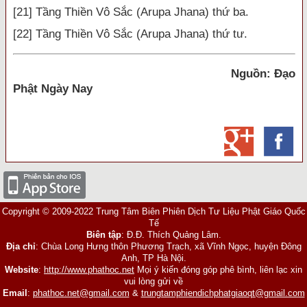
[21] Tầng Thiền Vô Sắc (Arupa Jhana) thứ ba.
[22] Tầng Thiền Vô Sắc (Arupa Jhana) thứ tư.
Nguồn: Đạo
Phật Ngày Nay
Copyright © 2009-2022 Trung Tâm Biên Phiên Dịch Tư Liệu Phật Giáo Quốc
Tế
Biên tập
: Đ.Đ. Thích Quảng Lâm.
Địa chỉ
: Chùa Long Hưng thôn Phương Trạch, xã Vĩnh Ngọc, huyện Đông
Anh, TP Hà Nội.
Website
:
http://www.phathoc.net
Mọi ý kiến đóng góp phê bình, liên lạc xin
vui lòng gửi về
Email
:
phathoc.net@gmail.com
&
trungtamphiendichphatgiaoqt@gmail.com