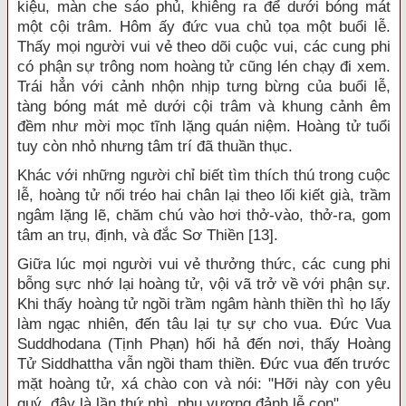
kiệu, màn che sáo phủ, khiêng ra để dưới bóng mát
một cội trâm. Hôm ấy đức vua chủ tọa một buổi lễ.
Thấy mọi người vui vẻ theo dõi cuộc vui, các cung phi
có phận sự trông nom hoàng tử cũng lén chạy đi xem.
Trái hẳn với cảnh nhộn nhịp tưng bừng của buổi lễ,
tàng bóng mát mẻ dưới cội trâm và khung cảnh êm
đềm như mời mọc tĩnh lặng quán niệm. Hoàng tử tuổi
tuy còn nhỏ nhưng tâm trí đã thuần thục.
Khác với những người chỉ biết tìm thích thú trong cuộc
lễ, hoàng tử nối tréo hai chân lại theo lối kiết già, trầm
ngâm lặng lẽ, chăm chú vào hơi thở-vào, thở-ra, gom
tâm an trụ, định, và đắc Sơ Thiền [13].
Giữa lúc mọi người vui vẻ thưởng thức, các cung phi
bỗng sực nhớ lại hoàng tử, vội vã trở về với phận sự.
Khi thấy hoàng tử ngồi trầm ngâm hành thiền thì họ lấy
làm ngạc nhiên, đến tâu lại tự sự cho vua. Đức Vua
Suddhodana (Tịnh Phạn) hối hả đến nơi, thấy Hoàng
Tử Siddhattha vẫn ngồi tham thiền. Đức vua đến trước
mặt hoàng tử, xá chào con và nói: "Hỡi này con yêu
quý, đây là lần thứ nhì, phụ vương đảnh lễ con".