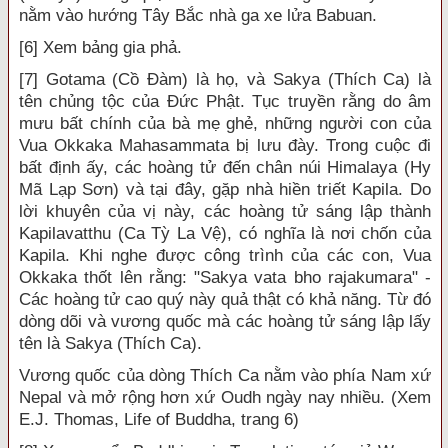
nằm vào hướng Tây Bắc nhà ga xe lửa Babuan.
[6] Xem bảng gia phả.
[7] Gotama (Cồ Đàm) là họ, và Sakya (Thích Ca) là
tên chủng tộc của Đức Phật. Tục truyền rằng do âm
mưu bất chính của bà mẹ ghẻ, những người con của
Vua Okkaka Mahasammata bị lưu đày. Trong cuộc đi
bất định ấy, các hoàng tử đến chân núi Himalaya (Hy
Mã Lạp Sơn) và tại đây, gặp nhà hiền triết Kapila. Do
lời khuyên của vị này, các hoàng tử sáng lập thành
Kapilavatthu (Ca Tỳ La Vệ), có nghĩa là nơi chốn của
Kapila. Khi nghe được công trình của các con, Vua
Okkaka thốt lên rằng: "Sakya vata bho rajakumara" -
Các hoàng tử cao quý này quả thật có khả năng. Từ đó
dòng dõi và vương quốc mà các hoàng tử sáng lập lấy
tên là Sakya (Thích Ca).
Vương quốc của dòng Thích Ca nằm vào phía Nam xứ
Nepal và mở rộng hơn xứ Oudh ngày nay nhiều. (Xem
E.J. Thomas, Life of Buddha, trang 6)