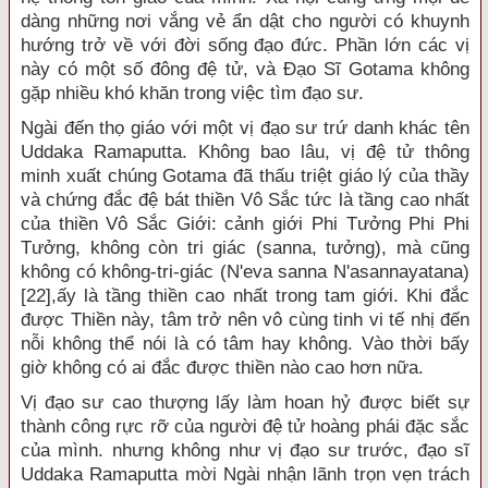
dàng những nơi vắng vẻ ẩn dật cho người có khuynh
hướng trở về với đời sống đạo đức. Phần lớn các vị
này có một số đông đệ tử, và Đạo Sĩ Gotama không
gặp nhiều khó khăn trong việc tìm đạo sư.
Ngài đến thọ giáo với một vị đạo sư trứ danh khác tên
Uddaka Ramaputta. Không bao lâu, vị đệ tử thông
minh xuất chúng Gotama đã thấu triệt giáo lý của thầy
và chứng đắc đệ bát thiền Vô Sắc tức là tầng cao nhất
của thiền Vô Sắc Giới: cảnh giới Phi Tưởng Phi Phi
Tưởng, không còn tri giác (sanna, tưởng), mà cũng
không có không-tri-giác (N'eva sanna N'asannayatana)
[22],ấy là tầng thiền cao nhất trong tam giới. Khi đắc
được Thiền này, tâm trở nên vô cùng tinh vi tế nhị đến
nỗi không thể nói là có tâm hay không. Vào thời bấy
giờ không có ai đắc được thiền nào cao hơn nữa.
Vị đạo sư cao thượng lấy làm hoan hỷ được biết sự
thành công rực rỡ của người đệ tử hoàng phái đặc sắc
của mình. nhưng không như vị đạo sư trước, đạo sĩ
Uddaka Ramaputta mời Ngài nhận lãnh trọn vẹn trách