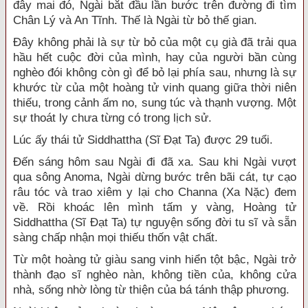
đây mai đó, Ngài bắt đầu lần bước trên đường đi tìm
Chân Lý và An Tĩnh. Thế là Ngài từ bỏ thế gian.
Đây không phải là sự từ bỏ của một cụ già đã trải qua
hầu hết cuộc đời của mình, hay của người bần cùng
nghèo đói không còn gì để bỏ lại phía sau, nhưng là sự
khước từ của một hoàng tử vinh quang giữa thời niên
thiếu, trong cảnh ấm no, sung túc và thạnh vượng. Một
sự thoát ly chưa từng có trong lịch sử.
Lúc ấy thái tử Siddhattha (Sĩ Đạt Ta) được 29 tuổi.
Đến sáng hôm sau Ngài đi đã xa. Sau khi Ngài vượt
qua sông Anoma, Ngài dừng bước trên bãi cát, tự cạo
râu tóc và trao xiêm y lại cho Channa (Xa Nặc) đem
về. Rồi khoác lên mình tấm y vàng, Hoàng tử
Siddhattha (Sĩ Đạt Ta) tự nguyện sống đời tu sĩ và sẵn
sàng chấp nhận mọi thiếu thốn vật chất.
Từ một hoàng tử giàu sang vinh hiển tột bậc, Ngài trở
thành đạo sĩ nghèo nàn, không tiền của, không cửa
nhà, sống nhờ lòng từ thiện của bá tánh thập phương.