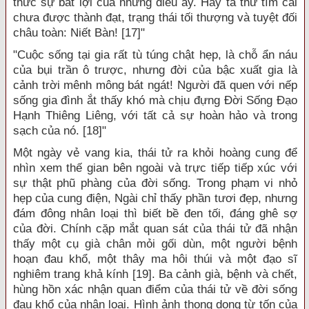
thức sự bất lợi của những điều ấy. Hay ta thử tìm cái
chưa được thành đạt, trạng thái tối thượng và tuyệt đối
châu toàn: Niết Bàn! [17]"
"Cuộc sống tại gia rất tù túng chật hẹp, là chỗ ẩn náu
của bụi trần ô trược, nhưng đời của bậc xuất gia là
cảnh trời mênh mông bát ngát! Người đã quen với nếp
sống gia đình ắt thấy khó mà chịu đựng Đời Sống Đạo
Hạnh Thiêng Liêng, với tất cả sự hoàn hảo và trong
sạch của nó. [18]"
Một ngày vẻ vang kia, thái tử ra khỏi hoàng cung để
nhìn xem thế gian bên ngoài và trực tiếp tiếp xúc với
sự thật phũ phàng của đời sống. Trong phạm vi nhỏ
hẹp của cung điện, Ngài chỉ thấy phần tươi đẹp, nhưng
đám đông nhân loại thì biết bề đen tối, đáng ghê sợ
của đời. Chính cặp mắt quan sát của thái tử đã nhận
thấy một cụ già chân mỏi gối dùn, một người bệnh
hoạn đau khổ, một thây ma hôi thúi và một đạo sĩ
nghiêm trang khả kính [19]. Ba cảnh già, bệnh và chết,
hùng hồn xác nhận quan điểm của thái tử về đời sống
đau khổ của nhân loại. Hình ảnh thong dong từ tốn của