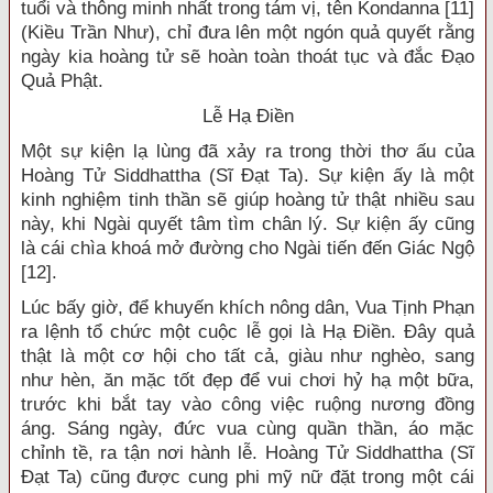
tuổi và thông minh nhất trong tám vị, tên Kondanna [11]
(Kiều Trần Như), chỉ đưa lên một ngón quả quyết rằng
ngày kia hoàng tử sẽ hoàn toàn thoát tục và đắc Đạo
Quả Phật.
Lễ Hạ Điền
Một sự kiện lạ lùng đã xảy ra trong thời thơ ấu của
Hoàng Tử Siddhattha (Sĩ Đạt Ta). Sự kiện ấy là một
kinh nghiệm tinh thần sẽ giúp hoàng tử thật nhiều sau
này, khi Ngài quyết tâm tìm chân lý. Sự kiện ấy cũng
là cái chìa khoá mở đường cho Ngài tiến đến Giác Ngộ
[12].
Lúc bấy giờ, để khuyến khích nông dân, Vua Tịnh Phạn
ra lệnh tổ chức một cuộc lễ gọi là Hạ Điền. Đây quả
thật là một cơ hội cho tất cả, giàu như nghèo, sang
như hèn, ăn mặc tốt đẹp để vui chơi hỷ hạ một bữa,
trước khi bắt tay vào công việc ruộng nương đồng
áng. Sáng ngày, đức vua cùng quần thần, áo mặc
chỉnh tề, ra tận nơi hành lễ. Hoàng Tử Siddhattha (Sĩ
Đạt Ta) cũng được cung phi mỹ nữ đặt trong một cái