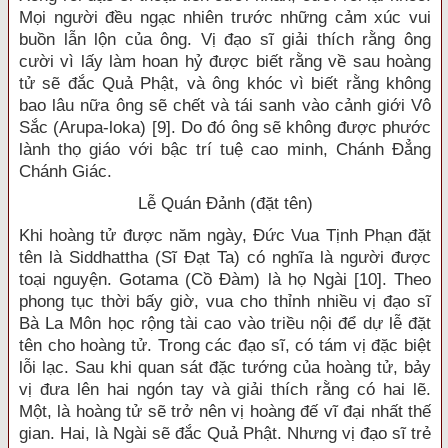
Mọi người đều ngạc nhiên trước những cảm xúc vui
buồn lẫn lộn của ông. Vị đạo sĩ giải thích rằng ông
cười vì lấy làm hoan hỷ được biết rằng về sau hoàng
tử sẽ đắc Quả Phật, và ông khóc vì biết rằng không
bao lâu nữa ông sẽ chết và tái sanh vào cảnh giới Vô
Sắc (Arupa-loka) [9]. Do đó ông sẽ không được phước
lành thọ giáo với bậc trí tuệ cao minh, Chánh Đẳng
Chánh Giác.
Lễ Quán Đảnh (đặt tên)
Khi hoàng tử được năm ngày, Đức Vua Tịnh Phạn đặt
tên là Siddhattha (Sĩ Đạt Ta) có nghĩa là người được
toại nguyện. Gotama (Cồ Đàm) là họ Ngài [10]. Theo
phong tục thời bấy giờ, vua cho thỉnh nhiều vị đạo sĩ
Bà La Môn học rộng tài cao vào triều nội để dự lễ đặt
tên cho hoàng tử. Trong các đạo sĩ, có tám vị đặc biệt
lỗi lạc. Sau khi quan sát đặc tướng của hoàng tử, bảy
vị đưa lên hai ngón tay và giải thích rằng có hai lẽ.
Một, là hoàng tử sẽ trở nên vị hoàng đế vĩ đại nhất thế
gian. Hai, là Ngài sẽ đắc Quả Phật. Nhưng vị đạo sĩ trẻ