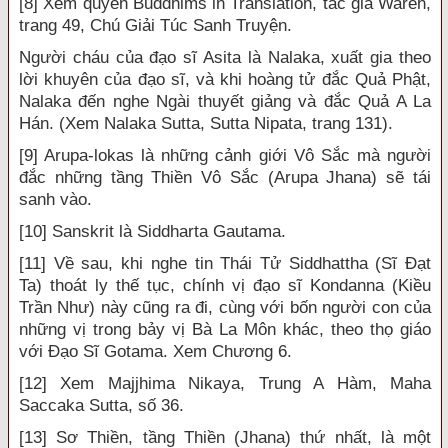
[8] Xem quyển Buddhims in Translation, tác giả Waren,
trang 49, Chú Giải Túc Sanh Truyện.
Người cháu của đạo sĩ Asita là Nalaka, xuất gia theo
lời khuyên của đạo sĩ, và khi hoàng tử đắc Quả Phật,
Nalaka đến nghe Ngài thuyết giảng và đắc Quả A La
Hán. (Xem Nalaka Sutta, Sutta Nipata, trang 131).
[9] Arupa-lokas là những cảnh giới Vô Sắc mà người
đắc những tầng Thiền Vô Sắc (Arupa Jhana) sẽ tái
sanh vào.
[10] Sanskrit là Siddharta Gautama.
[11] Về sau, khi nghe tin Thái Tử Siddhattha (Sĩ Đạt
Ta) thoát ly thế tục, chính vị đạo sĩ Kondanna (Kiều
Trần Như) này cũng ra đi, cùng với bốn người con của
những vị trong bảy vị Bà La Môn khác, theo thọ giáo
với Đạo Sĩ Gotama. Xem Chương 6.
[12] Xem Majjhima Nikaya, Trung A Hàm, Maha
Saccaka Sutta, số 36.
[13] Sơ Thiền, tầng Thiền (Jhana) thứ nhất, là một