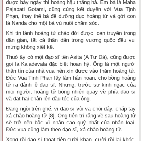
được bảy ngày thì hoàng hậu thăng hà. Em bà là Maha
Pajapati Gotami, cũng cùng kết duyên với Vua Tịnh
Phạn, thay thế bà để dưỡng dục hoàng tử và gởi con
là Nanda cho một bà vú nuôi chăm sóc.
Khi tin lành hoàng tử chào đời được loan truyền trong
dân gian, tất cả thần dân trong vương quốc đều vui
mừng không xiết kể.
Thuở ấy có một đạo sĩ tên Asita (A Tư Đà), cũng được
gọi là Kaladevala đặc biệt hoan hỷ. Ông là một người
thân tín của nhà vua nên xin được vào thăm hoàng tử.
Đức Vua Tịnh Phạn lấy làm hân hoan, cho bồng hoàng
tử ra đảnh lễ đạo sĩ. Nhưng, trước sự kinh ngạc của
mọi người, hoàng tử bỗng nhiên quay về phía đạo sĩ
và đặt hai chân lên đầu tóc của ông.
Đang ngồi trên ghế, vị đạo sĩ vội vã chỗi dậy, chắp tay
xá chào hoàng tử [8]. Ông tiên tri rằng về sau hoàng tử
sẽ trở nên bậc vĩ nhân cao quý nhất của nhân loại.
Đức vua cũng làm theo đạo sĩ, xá chào hoàng tử.
Xong rồi đạo si thoạt tiên cười khan, cười rồi lại khóc.