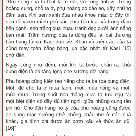
"Đời sống của ta thật là tế nhị, vô cùng tinh vi. Trong
hoàng cung, chỗ ta ở, phụ hoàng có đào ao, xây những
đầm sen. Khi sen xanh đua nhau khoe màu ở đây thì
sen đỏ vươn mình phô sắc phía bên kia, và trong đầm
bên cạnh, sen trắng đua nhau tranh đẹp dưới ánh nắng
ban mai. Trầm hương của ta dùng đều là loại thượng
hảo hạng từ xứ Kasi đưa về. Khăn và xiêm áo của ta
cũng may toàn bằng hàng lụa bậc nhất từ Kasi [15]
chở đến.
Ngày cũng như đêm, mỗi khi ta bước chân ra khỏi
cung điện là có tàng lọng che sương đỡ nắng.
Phụ hoàng cũng kiến tạo riêng cho ta ba tòa cung điện.
Một, để cho ta ở mùa lạnh, một, mùa nóng và một,
mùa mưa. Trong suốt bốn tháng mưa ta lưu ngụ tại
một biệt điện có đầy đủ tiện nghi, giữa những cung tần
phi nữ. Cho đến hàng nô tỳ của phụ hoàng cũng được
ăn sung mặc sướng chớ không phải như ở các nhà
khác, gia đình chỉ được ăn cơm xấu và thức ăn cũ.
[16]"