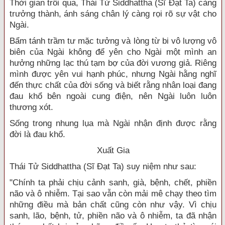
Thời gian trôi qua, Thái Tử Siddhattha (Sĩ Đạt Ta) càng
trưởng thành, ánh sáng chân lý càng rọi rõ sự vật cho
Ngài.
Bẩm tánh trầm tư mặc tưởng và lòng từ bi vô lượng vô
biên của Ngài không để yên cho Ngài một mình an
hưởng những lạc thú tạm bợ của đời vương giả. Riêng
mình được yên vui hạnh phúc, nhưng Ngài hằng nghĩ
đến thực chất của đời sống và biết rằng nhân loại đang
đau khổ bên ngoài cung điện, nên Ngài luôn luôn
thương xót.
Sống trong nhung lụa mà Ngài nhận định được rằng
đời là đau khổ.
Xuất Gia
Thái Tử Siddhattha (Sĩ Đạt Ta) suy niệm như sau:
"Chính ta phải chịu cảnh sanh, già, bệnh, chết, phiền
não và ô nhiễm. Tại sao vẫn còn mải mê chạy theo tìm
những điều mà bản chất cũng còn như vậy. Vì chịu
sanh, lão, bệnh, tử, phiền não và ô nhiễm, ta đã nhận