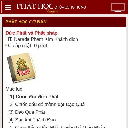
PHẬT HỌC CƠ BẢN
Đức Phật và Phật pháp
HT. Narada Phạm Kim Khánh dịch
Đã cập nhật: 0 phút
Mục lục
[1] Cuộc đời đức Phật
[2] Chiến đấu để thành đạt Đạo Quả
[3] Đạo Quả Phật
[4] Sau khi Thành Đạo
[5] Cung thỉnh Đức Phật truyền bá Giáo Pháp