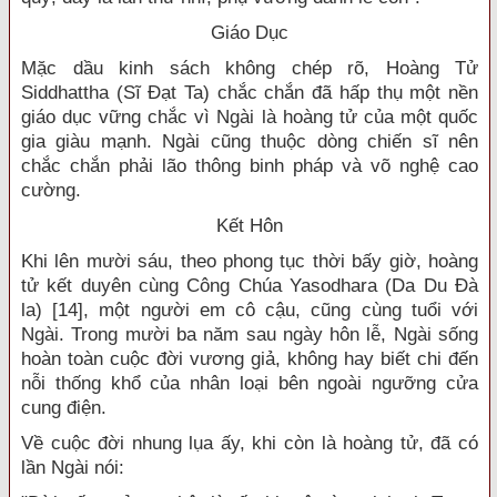
Giáo Dục
Mặc dầu kinh sách không chép rõ, Hoàng Tử
Siddhattha (Sĩ Đạt Ta) chắc chắn đã hấp thụ một nền
giáo dục vững chắc vì Ngài là hoàng tử của một quốc
gia giàu mạnh. Ngài cũng thuộc dòng chiến sĩ nên
chắc chắn phải lão thông binh pháp và võ nghệ cao
cường.
Kết Hôn
Khi lên mười sáu, theo phong tục thời bấy giờ, hoàng
tử kết duyên cùng Công Chúa Yasodhara (Da Du Đà
la) [14], một người em cô cậu, cũng cùng tuổi với
Ngài. Trong mười ba năm sau ngày hôn lễ, Ngài sống
hoàn toàn cuộc đời vương giả, không hay biết chi đến
nỗi thống khổ của nhân loại bên ngoài ngưỡng cửa
cung điện.
Về cuộc đời nhung lụa ấy, khi còn là hoàng tử, đã có
lần Ngài nói: