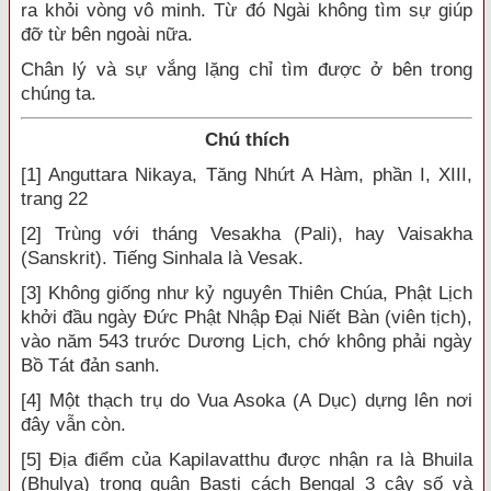
ra khỏi vòng vô minh. Từ đó Ngài không tìm sự giúp
đỡ từ bên ngoài nữa.
Chân lý và sự vắng lặng chỉ tìm được ở bên trong
chúng ta.
Chú thích
[1] Anguttara Nikaya, Tăng Nhứt A Hàm, phần I, XIII,
trang 22
[2] Trùng với tháng Vesakha (Pali), hay Vaisakha
(Sanskrit). Tiếng Sinhala là Vesak.
[3] Không giống như kỷ nguyên Thiên Chúa, Phật Lịch
khởi đầu ngày Đức Phật Nhập Đại Niết Bàn (viên tịch),
vào năm 543 trước Dương Lịch, chớ không phải ngày
Bồ Tát đản sanh.
[4] Một thạch trụ do Vua Asoka (A Dục) dựng lên nơi
đây vẫn còn.
[5] Địa điểm của Kapilavatthu được nhận ra là Bhuila
(Bhulya) trong quận Basti cách Bengal 3 cây số và