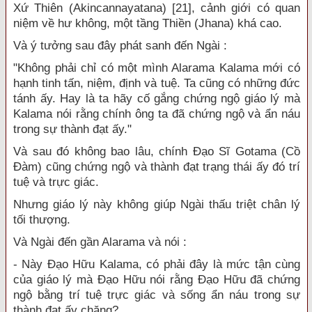
Xứ Thiên (Akincannayatana) [21], cảnh giới có quan
niệm về hư không, một tầng Thiền (Jhana) khá cao.
Và ý tưởng sau đây phát sanh đến Ngài :
"Không phải chỉ có một mình Alarama Kalama mới có
hạnh tinh tấn, niệm, định và tuệ. Ta cũng có những đức
tánh ấy. Hay là ta hãy cố gắng chứng ngộ giáo lý mà
Kalama nói rằng chính ông ta đã chứng ngộ và ẩn náu
trong sự thành đạt ấy."
Và sau đó không bao lâu, chính Đạo Sĩ Gotama (Cồ
Đàm) cũng chứng ngộ và thành đạt trạng thái ấy đó trí
tuệ và trực giác.
Nhưng giáo lý này không giúp Ngài thấu triệt chân lý
tối thượng.
Và Ngài đến gần Alarama và nói :
- Này Đạo Hữu Kalama, có phải đây là mức tận cùng
của giáo lý mà Đạo Hữu nói rằng Đạo Hữu đã chứng
ngộ bằng trí tuệ trực giác và sống ẩn náu trong sự
thành đạt ấy chăng?