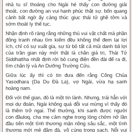
nhà tu sĩ thoáng cho Ngài hé thấy con đường giải
thoát, con đường an vui hạnh phúc thật sự. bốn quang
cảnh bất ngờ ấy càng thúc giục thái tử ghê tởm và
sớm thoát ly thế tục.
Nhận định rõ ràng rằng những thú vui vật chất mà phần
đông tranh nhau tìm kiếm đều không thể đem lại lợi
ích, chỉ có sự xuất gia, sự từ bỏ tất cả mùi danh bã lợi
của trần gian này mới thật là chân giá trị, Thái Tử
Siddhattha nhất định rời bỏ cung điện đền đài để ra đi,
tìm chân lý và An Dưỡng Trường Cửu.
Giữa lúc ấy thì có tin đưa đến rằng Công Chúa
Yasodhara (Da Du Đà La), vợ Ngài, vừa hạ sanh
hoàng nam.
Đối với thế gian, đó là một tin lành. Nhưng, trái hẳn với
mọi dự đoán, Ngài không quá đỗi vui mừng vì thấy đó
là thêm trở ngại. Thế thường, khi sanh được người
con đầuloq, cha mẹ cảm nghe trong lòng chớm nở lần
đầu tiên một tình thương mặn nồng sâu sắc, một tình
thương mới mẻ đậm đà, vô cùng trong sạch. Nỗi vui