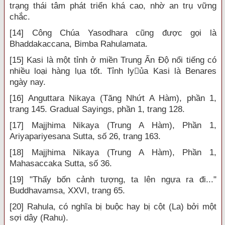
trạng thái tâm phát triển khá cao, nhờ an trụ vững
chắc.
[14] Công Chúa Yasodhara cũng được gọi là
Bhaddakaccana, Bimba Rahulamata.
[15] Kasi là một tỉnh ở miền Trung Ấn Độ nổi tiếng có
nhiều loại hàng lụa tốt. Tỉnh lyủa Kasi là Benares
ngày nay.
[16] Anguttara Nikaya (Tăng Nhứt A Hàm), phần 1,
trang 145. Gradual Sayings, phần 1, trang 128.
[17] Majjhima Nikaya (Trung A Hàm), Phần 1,
Ariyapariyesana Sutta, số 26, trang 163.
[18] Majjhima Nikaya (Trung A Hàm), Phần 1,
Mahasaccaka Sutta, số 36.
[19] "Thấy bốn cảnh tượng, ta lên ngựa ra đi..."
Buddhavamsa, XXVI, trang 65.
[20] Rahula, có nghĩa bị buộc hay bị cột (La) bởi một
sợi dây (Rahu).