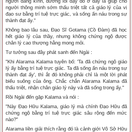
người đáng kính, đường lối dạy dỗ ở đây là giúp cho
người thông minh sớm thấu triệt tất cả giáo lý của vị
đạo sư bằng trí tuệ trực giác, và sống ẩn náu trong sự
thành đạt ấy."
Không bao lâu sau, Đạo Sĩ Gotama (Cồ Đàm) đã học
hết giáo lý của thầy, nhưng không chứng ngộ được
chân lý cao thượng hằng mong mỏi.
Tư tưởng sau đây phát sanh đến Ngài :
"Khi Alarama Kalama tuyên bố: 'Ta đã chứng ngộ giáo
lý ấy bằng trí tuệ trực giác. Ta đã sống ẩn náu trong sự
thành đạt ấy', thì ắt đó không phải chỉ là một lời phát
biểu suông của ông. Chắc chắn Alarama Kalama đã
thấu triệt, nhận chân giáo lý này và đã sống trong ấy."
Rồi Ngài đến gặp Kalama và nói :
"Này Đạo Hữu Kalama, giáo lý mà chính Đạo Hữu đã
chứng ngộ bằng trí tuệ trực giác sâu rộng đến mức
nào?"
Alarama liền giải thích rằng đó là cảnh giới Vô Sở Hữu