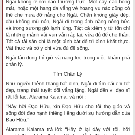
Ngài không ở nơi nào thường trực. Một cây cao bóng
mát, hoặc một hang đá vắng vẻ hoang vu nào cũng có
thể che mưa đỡ nắng cho Ngài. Chân không giày dép,
đầu không mũ nón, Ngài đi trong ánh nắng nóng bức
và trong sương gió lạnh lùng. Tâ;t cả xiêm y từ tốn chỉ
là những mảnh vải vụn vằn ráp lại, vừa đủ để che thân.
Tất cả tài sản chỉ là một bình bát để trì bình khất thực.
Vật thực và bộ y chỉ vừa đủ để sống.
Ngài tận dụng thì giờ và năng lực trong việc khám phá
chân lý.
Tìm Chân Lý
Như người thênh thang bất định, Ngài đi tìm cái chi tốt
đẹp, trạng thái tuyệt đối vắng lặng. Ngài đến vị đạo sĩ
rất lỗi lạc, Alarama Kalama, và nói :
"Này hỡi Đạo Hữu, xin Đạo Hữu cho tôi thọ giáo và
sống đời đạo hạnh thiêng liêng dưới sự hướng dẫn của
Đạo Hữu."
Alarama Kalama trả lời: "Hãy ở lại đây với tôi, hỡi