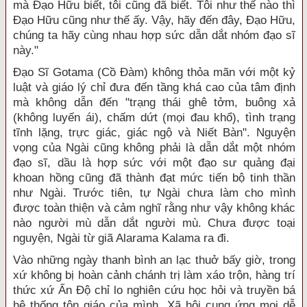
mà Đạo Hữu biết, tôi cũng đã biết. Tôi như thế nào thì
Đạo Hữu cũng như thế ấy. Vậy, hãy đến đây, Đạo Hữu,
chúng ta hãy cùng nhau hợp sức dẫn dắt nhóm đạo sĩ
này."
Đạo Sĩ Gotama (Cồ Đàm) không thỏa mãn với một kỷ
luật và giáo lý chỉ đưa đến tầng khá cao của tâm định
mà không dẫn đến "trạng thái ghê tởm, buông xả
(không luyến ái), chấm dứt (mọi đau khổ), tình trạng
tĩnh lặng, trực giác, giác ngộ và Niết Bàn". Nguyện
vọng của Ngài cũng không phải là dẫn dắt một nhóm
đạo sĩ, dầu là hợp sức với một đạo sư quảng đại
khoan hồng cũng đã thành đạt mức tiến bộ tinh thần
như Ngài. Trước tiên, tự Ngài chưa làm cho mình
được toàn thiện và cảm nghĩ rằng như vậy không khác
nào người mù dẫn dắt người mù. Chưa được toại
nguyện, Ngài từ giã Alarama Kalama ra đi.
Vào những ngày thanh bình an lạc thuở bấy giờ, trong
xứ không bị hoàn cảnh chánh trị làm xáo trộn, hàng trí
thức xứ Ấn Độ chỉ lo nghiên cứu học hỏi và truyền bá
hệ thống tôn giáo của mình. Xã hội cung ứng mọi dễ