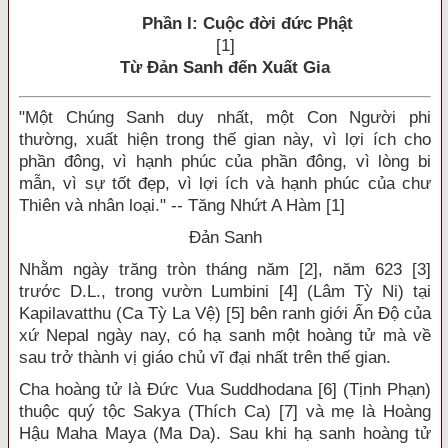
Phần I: Cuộc đời đức Phật
[1]
Từ Đản Sanh đến Xuất Gia
"Một Chúng Sanh duy nhất, một Con Người phi
thường, xuất hiện trong thế gian này, vì lợi ích cho
phần đông, vì hạnh phúc của phần đông, vì lòng bi
mẫn, vì sự tốt đẹp, vì lợi ích và hạnh phúc của chư
Thiên và nhân loại." -- Tăng Nhứt A Hàm [1]
Đản Sanh
Nhằm ngày trăng tròn tháng năm [2], năm 623 [3]
trước D.L., trong vườn Lumbini [4] (Lâm Tỳ Ni) tại
Kapilavatthu (Ca Tỳ La Vệ) [5] bên ranh giới Ấn Độ của
xứ Nepal ngày nay, có hạ sanh một hoàng tử mà về
sau trở thành vị giáo chủ vĩ đại nhất trên thế gian.
Cha hoàng tử là Đức Vua Suddhodana [6] (Tịnh Phạn)
thuộc quý tộc Sakya (Thích Ca) [7] và mẹ là Hoàng
Hậu Maha Maya (Ma Da). Sau khi hạ sanh hoàng tử