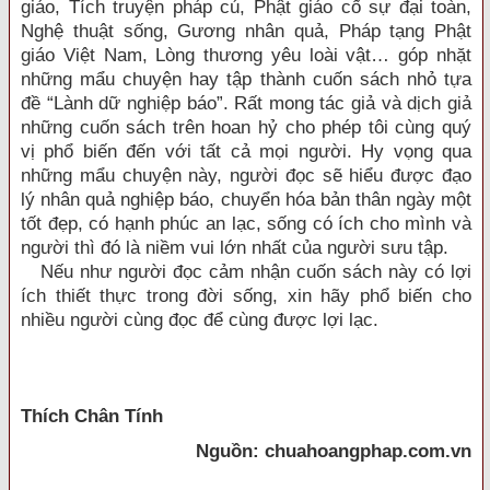
giáo, Tích truyện pháp cú, Phật giáo cố sự đại toàn,
Nghệ thuật sống, Gương nhân quả, Pháp tạng Phật
giáo Việt Nam, Lòng thương yêu loài vật… góp nhặt
những mẩu chuyện hay tập thành cuốn sách nhỏ tựa
đề “Lành dữ nghiệp báo”. Rất mong tác giả và dịch giả
những cuốn sách trên hoan hỷ cho phép tôi cùng quý
vị phổ biến đến với tất cả mọi người. Hy vọng qua
những mẩu chuyện này, người đọc sẽ hiểu được đạo
lý nhân quả nghiệp báo, chuyển hóa bản thân ngày một
tốt đẹp, có hạnh phúc an lạc, sống có ích cho mình và
người thì đó là niềm vui lớn nhất của người sưu tập.
Nếu như người đọc cảm nhận cuốn sách này có lợi
ích thiết thực trong đời sống, xin hãy phổ biến cho
nhiều người cùng đọc để cùng được lợi lạc.
Thích Chân Tính
Nguồn: chuahoangphap.com.vn