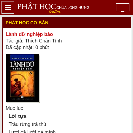
PHẬT HỌC CƠ BẢN
Lành dữ nghiệp báo
Tác giả: Thích Chân Tính
Đã cập nhật: 0 phút
Mục lục
Lời tựa
Trâu rừng trả thù
Lưới cá lưới cả mình