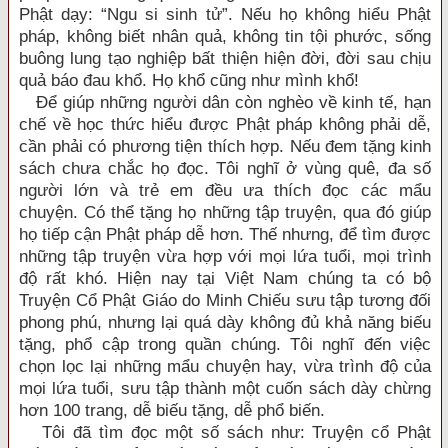
Phật dạy: “Ngu si sinh tử”. Nếu họ không hiểu Phật
pháp, không biết nhân quả, không tin tội phước, sống
buông lung tạo nghiệp bất thiện hiện đời, đời sau chịu
quả báo đau khổ. Họ khổ cũng như mình khổ!
Để giúp những người dân còn nghèo về kinh tế, hạn
chế về học thức hiểu được Phật pháp không phải dễ,
cần phải có phương tiện thích hợp. Nếu đem tặng kinh
sách chưa chắc họ đọc. Tôi nghĩ ở vùng quê, đa số
người lớn và trẻ em đều ưa thích đọc các mẩu
chuyện. Có thể tặng họ những tập truyện, qua đó giúp
họ tiếp cận Phật pháp dễ hơn. Thế nhưng, để tìm được
những tập truyện vừa hợp với mọi lứa tuổi, mọi trình
độ rất khó. Hiện nay tại Việt Nam chúng ta có bộ
Truyện Cổ Phật Giáo do Minh Chiếu sưu tập tương đối
phong phú, nhưng lại quá dày không đủ khả năng biếu
tặng, phổ cập trong quần chúng. Tôi nghĩ đến việc
chọn lọc lại những mẩu chuyện hay, vừa trình độ của
mọi lứa tuổi, sưu tập thành một cuốn sách dày chừng
hơn 100 trang, dễ biếu tặng, dễ phổ biến.
Tôi đã tìm đọc một số sách như: Truyện cổ Phật