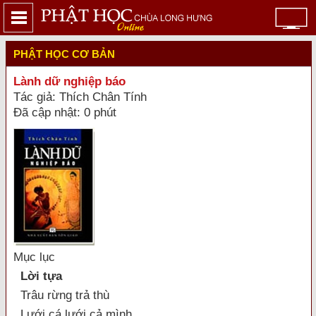
PHẬT HỌC CƠ BẢN
Lành dữ nghiệp báo
Tác giả: Thích Chân Tính
Đã cập nhật: 0 phút
Mục lục
Lời tựa
Trâu rừng trả thù
Lưới cá lưới cả mình