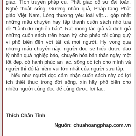
giáo, Tích truyện pháp cú, Phật giáo cố sự đại toàn,
Nghệ thuật sống, Gương nhân quả, Pháp tạng Phật
giáo Việt Nam, Lòng thương yêu loài vật… góp nhặt
những mẩu chuyện hay tập thành cuốn sách nhỏ tựa
đề “Lành dữ nghiệp báo”. Rất mong tác giả và dịch giả
những cuốn sách trên hoan hỷ cho phép tôi cùng quý
vị phổ biến đến với tất cả mọi người. Hy vọng qua
những mẩu chuyện này, người đọc sẽ hiểu được đạo
lý nhân quả nghiệp báo, chuyển hóa bản thân ngày một
tốt đẹp, có hạnh phúc an lạc, sống có ích cho mình và
người thì đó là niềm vui lớn nhất của người sưu tập.
Nếu như người đọc cảm nhận cuốn sách này có lợi
ích thiết thực trong đời sống, xin hãy phổ biến cho
nhiều người cùng đọc để cùng được lợi lạc.
Thích Chân Tính
Nguồn: chuahoangphap.com.vn