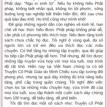
Phật dạy: “Ngu si sinh tử”. Nếu họ không hiểu Phật
pháp, không biết nhân quả, không tin tội phước, sống
buông lung tạo nghiệp bất thiện hiện đời, đời sau chịu
quả báo đau khổ. Họ khổ cũng như mình khổ!
Để giúp những người dân còn nghèo về kinh tế, hạn
chế về học thức hiểu được Phật pháp không phải dễ,
cần phải có phương tiện thích hợp. Nếu đem tặng kinh
sách chưa chắc họ đọc. Tôi nghĩ ở vùng quê, đa số
người lớn và trẻ em đều ưa thích đọc các mẩu
chuyện. Có thể tặng họ những tập truyện, qua đó giúp
họ tiếp cận Phật pháp dễ hơn. Thế nhưng, để tìm được
những tập truyện vừa hợp với mọi lứa tuổi, mọi trình
độ rất khó. Hiện nay tại Việt Nam chúng ta có bộ
Truyện Cổ Phật Giáo do Minh Chiếu sưu tập tương đối
phong phú, nhưng lại quá dày không đủ khả năng biếu
tặng, phổ cập trong quần chúng. Tôi nghĩ đến việc
chọn lọc lại những mẩu chuyện hay, vừa trình độ của
mọi lứa tuổi, sưu tập thành một cuốn sách dày chừng
hơn 100 trang, dễ biếu tặng, dễ phổ biến.
Tôi đã tìm đọc một số sách như: Truyện cổ Phật