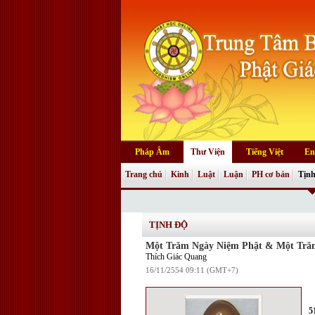
Pháp Âm
Thư Viện
Tiếng Việt
En
Trang chủ
Kinh
Luật
Luận
PH cơ bản
Tịnh
TỊNH ĐỘ
Một Trăm Ngày Niệm Phật & Một Trăm
Thích Giác Quang
16/11/2554 09:11 (GMT+7)
5