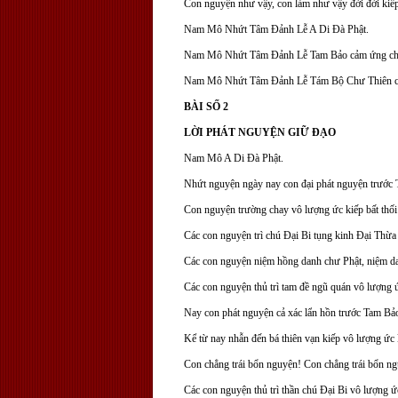
Con nguyện như vậy, con làm như vậy đời đời kiếp 
Nam
Mô Nhứt Tâm Đảnh Lễ A Di Đà Phật.
Nam Mô Nhứt Tâm Đảnh Lễ Tam Bảo cảm ứng ch
Nam Mô Nhứt Tâm Đảnh Lễ Tám Bộ Chư Thiên c
BÀI SỐ 2
LỜI PHÁT NGUYỆN GIỮ ĐẠO
Nam
Mô A Di Đà Phật.
Nhứt nguyện ngày nay con đại phát nguyện trước
Con nguyện trường chay vô lượng ức kiếp bất thối
Các con nguyện trì chú Đại Bi tụng kinh Đại Thừa
Các con nguyện niệm hồng danh chư Phật, niệm da
Các con nguyện thủ trì tam đề ngũ quán vô lượng ứ
Nay con phát nguyện cả xác lẩn hồn trước Tam Bả
Kể từ nay nhẫn đến bá thiên vạn kiếp vô lượng ức k
Con chẳng trái bổn nguyện! Con chẳng trái bổn ng
Các con nguyện thủ trì thần chú Đại Bi vô lượng ức