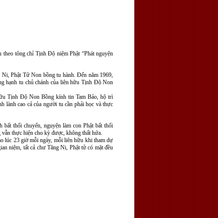
theo tông chỉ Tịnh Độ niệm Phật “Phát nguyện
g Ni, Phật Tử Non bồng tu hành. Đến năm 1969,
ng hạnh tu chủ chánh của liên hữu Tịnh Độ Non
ữu Tịnh Độ Non Bồng kính tin Tam Bảo, hộ trì
 lành cao cả của người tu cần phải học và thực
 bất thối chuyển, nguyện làm con Phật bất thối
g vẫn thực hiện cho kỳ được, không thất hứa.
 lúc 23 giờ mỗi ngày, mỗi liên hữu khi tham dự
ian niệm, tất cả chư Tăng Ni, Phật tử có mặt đều