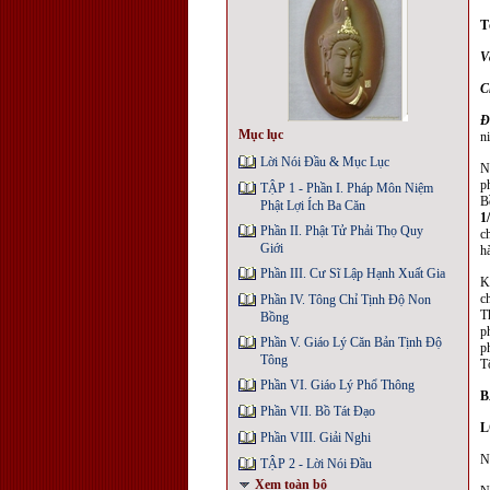
T
V
C
Đ
Mục lục
n
Lời Nói Đầu & Mục Lục
N
p
TẬP 1 - Phần I. Pháp Môn Niệm
B
Phật Lợi Ích Ba Căn
1
Phần II. Phật Tử Phải Thọ Quy
c
Giới
h
Phần III. Cư Sĩ Lập Hạnh Xuất Gia
K
c
Phần IV. Tông Chỉ Tịnh Độ Non
T
Bồng
p
Phần V. Giáo Lý Căn Bản Tịnh Độ
p
Tông
T
Phần VI. Giáo Lý Phổ Thông
B
Phần VII. Bồ Tát Đạo
L
Phần VIII. Giải Nghi
N
TẬP 2 - Lời Nói Đầu
Xem toàn bộ