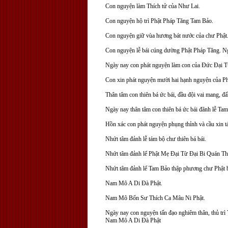
Con nguyện làm Thích tử của Như Lai.
Con nguyện hộ trì Phật Pháp Tăng Tam Bảo.
Con nguyện giữ vùa hương bát nước của chư Phật
Con nguyện lễ bái cúng dường Phật Pháp Tăng. Ng
Ngày nay con phát nguyện làm con của Đức Đại 
Con xin phát nguyện mười hai hạnh nguyện của Ph
Thân tâm con thiên bá ức bái, đầu đội vai mang, 
Ngày nay thân tâm con thiên bá ức bái đãnh lễ T
Hồn xác con phát nguyện phụng thỉnh và cầu xin t
Nhứt tâm đảnh lễ tám bộ chư thiên bá bái.
Nhứt tâm đảnh lể Phật Mẹ Đại Từ Đại Bi Quán Th
Nhứt tâm đảnh lể Tam Bảo thập phương chư Phật b
Nam Mô A Di Đà Phật.
Nam Mô Bổn Sư Thích Ca Mâu Ni Phật.
Ngày nay con nguyện tấn đạo nghiêm thân, thủ trì 
Nam Mô A Di Đà Phật