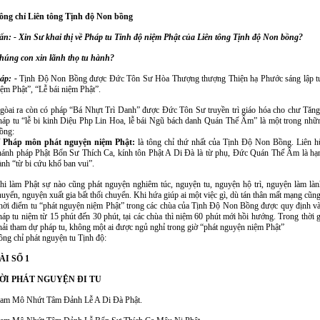
ông chỉ Liên tông Tịnh độ Non bồng
ấn: - Xin Sư khai thị về Pháp tu Tinh độ niệm Phật của Liên tông Tịnh độ Non bồng?
húng con xin lãnh thọ tu hành?
áp: -
Tịnh Độ Non Bồng được Đức Tôn Sư Hòa Thượng thượng Thiện hạ Phước sáng lập tu 
iệm Phật”, “Lễ bái niệm Phật”.
gòai ra còn có pháp “Bá Nhựt Trì Danh” được Đức Tôn Sư truyền trì giáo hóa cho chư Tăn
háp tu “lễ bi kinh Diệu Php Lin Hoa, lễ bái Ngũ bách danh Quán Thế Âm” là một trong nhữ
ồng:
/ Pháp môn phát nguyện niệm Phật:
là tông chỉ thứ nhất của Tịnh Độ Non Bồng. Liên h
hánh pháp Phật Bổn Sư Thích Ca, kính tôn Phật A Di Đà là từ phụ, Đức Quán Thế Âm là hạnh
ành “từ bi cứu khổ ban vui”.
hi làm Phật sự nào cũng phát nguyện nghiêm túc, nguyện tu, nguyện hộ trì, nguyện làm lành
huyển, nguyện xuất gia bất thối chuyển. Khi hứa giúp ai một việc gì, dù tán thân mất mạng cũn
hời điểm tu “phát nguyện niệm Phật” trong các chùa của Tịnh Độ Non Bồng được quy định vào
háp tu niệm từ 15 phút đến 30 phút, tại các chùa thì niệm 60 phút mới hồi hướng. Trong thời g
hải tham dự pháp tu, không một ai được ngủ nghỉ trong giờ “phát nguyện niệm Phật”
ông chỉ phát nguyện tu Tịnh độ:
ÀI SỐ 1
ỜI PHÁT NGUYỆN ĐI TU
am
Mô Nhứt Tâm Đảnh Lễ A Di Đà Phật.