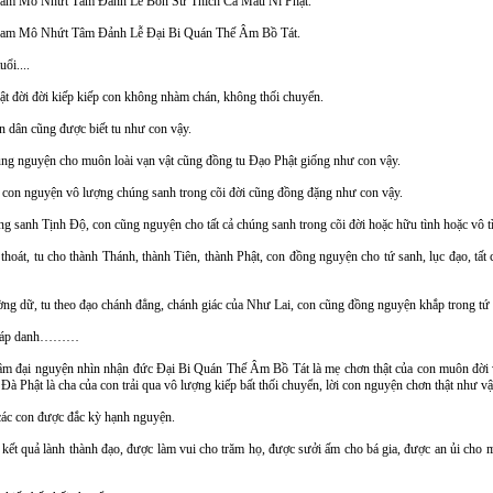
am
Mô Nhứt Tâm Đảnh Lễ Bổn Sư Thích Ca Mâu Ni Phật.
am
Mô Nhứt Tâm Đảnh Lễ Đại Bi Quán Thế Âm Bồ Tát.
uổi....
ật đời đời kiếp kiếp con không nhàm chán, không thối chuyển.
n dân cũng được biết tu như con vậy.
cũng nguyện cho muôn loài vạn vật cũng đồng tu Đạo Phật giống như con vậy.
 con nguyện vô lượng chúng sanh trong cõi đời cũng đồng đặng như con vậy.
ng sanh Tịnh Độ, con cũng nguyện cho tất cả chúng sanh trong cõi đời hoặc hữu tình hoặc vô 
thoát, tu cho thành Thánh, thành Tiên, thành Phật, con đồng nguyện cho tứ sanh, lục đạo, tấ
ường dữ, tu theo đạo chánh đẳng, chánh giác của Như Lai, con cũng đồng nguyện khắp trong t
Pháp danh………
âm đại nguyện nhìn nhận đức Đại Bi Quán Thế Âm Bồ Tát là mẹ chơn thật của con muôn đời v
 Phật là cha của con trải qua vô lượng kiếp bất thối chuyển, lời con nguyện chơn thật như vậ
ác con được đắc kỳ hạnh nguyện.
kết quả lành thành đạo, được làm vui cho trăm họ, được sưởi ấm cho bá gia, được an ủi cho muô