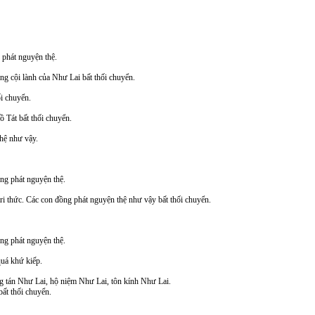
phát nguyện thệ.
ong cội lành của Như Lai bất thối chuyển.
ối chuyển.
ồ Tát bất thối chuyển.
hệ như vậy.
g phát nguyện thệ.
tri thức. Các con đồng phát nguyện thệ như vậy bất thối chuyển.
g phát nguyện thệ.
 quá khứ kiếp.
g tán Như Lai, hộ niệm Như Lai, tôn kính Như Lai.
ất thối chuyển.