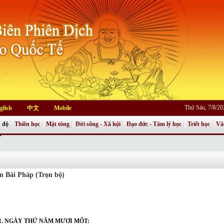
Thứ Sáu, 7/8/2
glish
中文
Mobile
 độ
Thiền học
Mật tông
Đời sống - Xã hội
Đạo đức - Tâm lý học
Triết học
Vă
 Bài Pháp (Trọn bộ)
1. NGÀY THỨ NĂM MƯƠI MỐT: