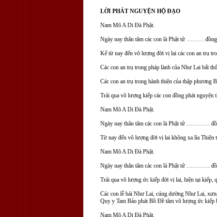
LỜI PHÁT NGUYỆN HỘ ĐẠO
Nam Mô A Di Đà Phật.
Ngày nay thân tâm các con là Phật tử ……… đồng 
Kể từ nay đến vô lượng đời vị lai các con an trụ tr
Các con an trụ trong pháp lành của Như Lai bất th
Các con an trụ trong hành thiện của thập phương B
Trải qua vô lượng kiếp các con đồng phát nguyện t
Nam Mô A Di Đà Phật.
Ngày nay thân tâm các con là Phật tử ………… đồn
Từ nay đến vô lượng đời vị lai không xa lìa Thiện 
Nam
Mô A Di Đà Phật.
Ngày nay thân tâm các con là Phật tử ………… đồn
Trải qua vô lượng ức kiếp đời vị lai, hiện tại kiếp,
Các con lễ bái Như Lai, cúng dường Như Lai, xưn
Quy y Tam Bảo phát Bồ Đề tâm vô lượng ức kiếp b
Nam Mô A Di Đà Phật.