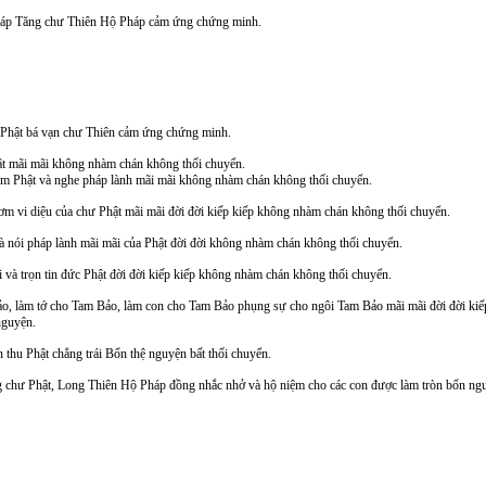
háp Tăng chư Thiên Hộ Pháp cảm ứng chứng minh.
Phật bá vạn chư Thiên cảm ứng chứng minh.
hật mãi mãi không nhàm chán không thối chuyển.
niệm Phật và nghe pháp lành mãi mãi không nhàm chán không thối chuyển.
m vi diệu của chư Phật mãi mãi đời đời kiếp kiếp không nhàm chán không thối chuyển.
 nói pháp lành mãi mãi của Phật đời đời không nhàm chán không thối chuyển.
và trọn tin đức Phật đời đời kiếp kiếp không nhàm chán không thối chuyển.
, làm tớ cho Tam Bảo, làm con cho Tam Bảo phụng sự cho ngôi Tam Bảo mãi mãi đời đời kiế
nguyện.
 thu Phật chẳng trái Bổn thệ nguyện bất thối chuyển.
 chư Phật, Long Thiên Hộ Pháp đồng nhắc nhở và hộ niệm cho các con được làm tròn bổn ng