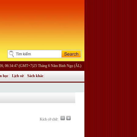
026, 06:34:47 (GMT+7)25 Tháng 6 Năm Bính Ngọ (ÂL)
n học
Lịch sử
Sách khác
Kích cỡ chữ: