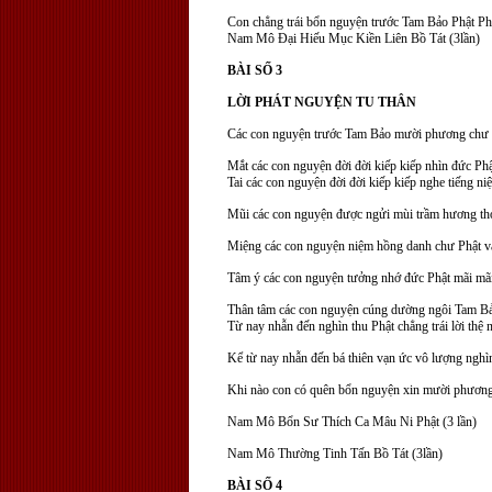
Con chẳng trái bổn nguyện trước Tam Bảo Phật P
Nam Mô Đại Hiếu Mục Kiền Liên Bồ Tát (3lần)
BÀI SỐ 3
LỜI PHÁT NGUYỆN TU THÂN
Các con nguyện trước Tam Bảo mười phương chư 
Mắt các con nguyện đời đời kiếp kiếp nhìn đức P
Tai các con nguyện đời đời kiếp kiếp nghe tiếng 
Mũi các con nguyện được ngửi mùi trầm hương thơ
Miệng các con nguyện niệm hồng danh chư Phật và
Tâm ý các con nguyện tưởng nhớ đức Phật mãi mãi 
Thân tâm các con nguyện cúng dường ngôi Tam Bảo
Từ nay nhẫn đến nghìn thu Phật chẳng trái lời thệ 
Kể từ nay nhẫn đến bá thiên vạn ức vô lượng nghìn
Khi nào con có quên bổn nguyện xin mười phương
Nam Mô Bổn Sư Thích Ca Mâu Ni Phật (3 lần)
Nam Mô Thường Tinh Tấn Bồ Tát (3lần)
BÀI SỐ 4