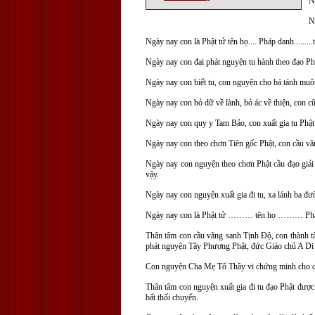
N
N
Ngày nay con là Phật tử tên họ.... Pháp danh.........t
Ngày nay con đại phát nguyện tu hành theo đạo Ph
Ngày nay con biết tu, con nguyện cho bá tánh muô
Ngày nay con bỏ dữ về lành, bỏ ác về thiện, con 
Ngày nay con quy y Tam Bảo, con xuất gia tu Phật
Ngày nay con theo chơn Tiên gốc Phật, con cầu vã
Ngày nay con nguyện theo chơn Phật cầu đạo giải 
vậy.
Ngày nay con nguyện xuất gia đi tu, xa lánh ba đ
Ngày nay con là Phật tử ……… tên họ ……… 
Thân tâm con cầu vãng sanh Tịnh Độ, con thành t
phát nguyện Tây Phương Phật, đức Giáo chủ A Di Đà
Con nguyện Cha Mẹ Tổ Thầy vi chứng minh cho c
Thân tâm con nguyện xuất gia đi tu đạo Phật được 
bất thối chuyển.