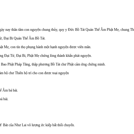
.
ày nay thân tâm con nguyện chung thủy, quy y Đức Bồ Tát Quán Thế Âm Phật Mẹ, chung Thủy 
Từ, Đại Bi Quán Thế Âm Bồ Tát.
ật Mẹ, con tín thọ phụng hành một hạnh nguyện được viên mãn.
đấng Đại Từ, Đại Bi, Phật Mẹ chứng lòng thành khẩn phát nguyện.
am Bao Phật Pháp Tăng, thập phương Bồ Tát chư Phật cảm ứng chứng minh.
ám bộ chư Thiên hộ trì cho con được toại nguyện
ế Âm bá bái.
á bái.
Y Bát của Như Lai vô lượng ức kiếp bất thối chuyển.