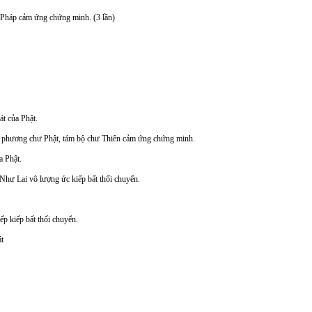
háp cảm ứng chứng minh. (3 lần)
át của Phật.
 phương chư Phật, tám bộ chư Thiên cảm ứng chứng minh.
a Phật.
Như Lai vô lượng ức kiếp bất thối chuyển.
ếp kiếp bất thối chuyển.
t