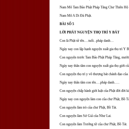
Nam Mô Tam Bảo Phật Pháp Tăng Chư Thiên Hộ P
Nam Mô A Di Đà Phật.
BÀI SỐ 5
LỜI PHÁT NGUYỆN THỌ TRÌ Y BÁT
Con là Phật tử tên.....tuổi...pháp danh....
Ngày nay con lập hạnh nguyện xuất gia thọ trì Y B
Con nguyện trước Tam Bảo Phật Pháp Tăng, mười
Ngày nay thân tâm con nguyện xuất gia thọ giới củ
Con nguyện thọ trì y vô thượng bát chánh đạo của 
Ngày nay thân tâm con tên.....pháp danh......
Con nguyện chấp hành giới luật của Phật đời đời ki
Ngày nay con nguyện làm con của chư Phật, Bồ Tá
Con nguyện làm trò của chư Phật, Bồ Tát.
Con nguyện làm Sứ Giả của Như Lai.
Con nguyện làm Trưởng tử của chư Phật, Bồ Tát.