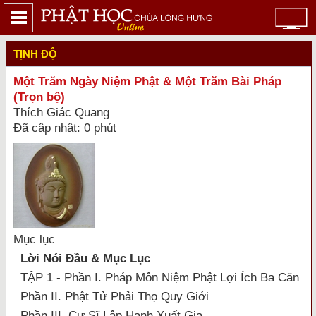
TỊNH ĐỘ
Một Trăm Ngày Niệm Phật & Một Trăm Bài Pháp
(Trọn bộ)
Thích Giác Quang
Đã cập nhật: 0 phút
Mục lục
Lời Nói Đầu & Mục Lục
TẬP 1 - Phần I. Pháp Môn Niệm Phật Lợi Ích Ba Căn
Phần II. Phật Tử Phải Thọ Quy Giới
Phần III. Cư Sĩ Lập Hạnh Xuất Gia