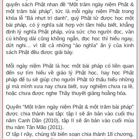
quyển sách Phật nhan đề “Một trăm ngày niệm Phật &
một trăm bài pháp”, tức là mỗi ngày niệm Phật trong
khóa lễ “Bá nhựt trì danh”, quý Phật tử được học một
bài pháp, có ý nghĩa sát hợp với tầm hiểu biết, khẳng
định lý nghĩa Phật pháp, vừa sức cho người đọc, văn
cú không dài cũng không ngắn, đọc học thì hiểu ngay,
dứt nghi… vì tất cả những “áo nghĩa” ẩn ý của kinh
sách Phật đều được giải bày.
Mỗi ngày niệm Phật là học một bài pháp có liên quan
đến sự tìm hiểu về giáo lý Phật học, hay học Phật
pháp để tu sẽ giúp cho người Phật tử thấu hiểu những
gì mà mình xưa nay chưa biết, suy nghiệm chưa ra lẽ,
hoặc chưa được nghe Thầy thuyết giảng hoằng hóa.
Quyển “Một trăm ngày niệm Phật & một trăm bài pháp”
được chia thành hai tập: tập I sẽ ấn bản vào cuối thu
năm Canh Dần (2010), tập II sẽ ấn bản vào cuối mùa
thu năm Tân Mão (2011).
Ơ tập I nầy, chúng tôi biên soạn chia thành 18 chương,