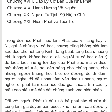
Chương XVIII. Đạo Lý Cơ Bản Của Nhà Phật
Chương XIX. Hành Hương Về Nguồn
Chương XX. Người Tu Tịnh Độ Niệm Chú
Chương XXI. Niệm Phật và Tuổi Trẻ
Trong đời học Phật, học làm Phật của vị Tăng hay vị
Ni, gọi là những vị có học, nhưng cũng không biết làm
sao đọc cho hết tạng Kinh, tạng Luật, tạng Luận, huống
chi là người không học gì cả. Người tu có học giáo lý
để biết, biết những lời dạy của Phật sao mà vi diệu,
mở thông trí tuệ, soi đèn sáng cho chúng sanh, cho
những người không học biết dò đường để đi đêm;
người nghe rồi đều phát tâm vào đạo tu hành, người
nghe rồi phát tâm cầu học đạo giải thoát, tìm cầu lý
mầu cao siêu mà dẩn dắt chúng sanh vào biển pháp.
Đối với người Phật tử dù tu ở hệ phái nào đi nữa thì
cũng lắm gia duyên bận buộc, khó mà tìm cầu được lý