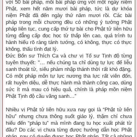
với 50 bài pháp, mỗi bài pháp ứng với một ngày niệm
Phật, xem hết năm mươi bài pháp, tức là dự khóa
niệm Phật đã đến ngày thứ năm mươi rồi. Các bài
pháp trong mỗi chương đều có những ý tưởng Phật
pháp liên tục, cung cấp thứ tự bài cho Phật tử liên hữu
từng đẳng cấp đọc học từ thấp lên cao, quá trình tu
hành hiểu rõ ràng tánh tướng, có không, thực có thực
không, thấu tình đạt lý.
Đức Bổn sư Thích Ca và chư vị Tổ sư Tịnh độ từng
tuyên thuyết: "… nếu chúng ta chỉ dùng tự lực để liễu
sanh thoát tử, siêu phàm nhập thánh thời rất khó đặng.
Có một pháp môn tự lực nương tha lực rất viên đốn,
rất huyền diệu, dễ thực hành mà thành công cao, dùng
sức ít mà mau có hiệu quả, chính là pháp môn niệm
Phật Tịnh độ cầu vãng sanh…”
Nhiều vị Phật tử liên hữu xưa nay gọi là “Phật tử liên
hữu” nhưng chưa thông suốt giáo lý, thậm chí chưa
hiểu đến “pháp tu” mà mình đang tu học xuất phát từ
đâu? Do các vị chưa từng được hướng dẫn học Phật
pháp, nay có duyên được học Phật pháp. Tất cả những