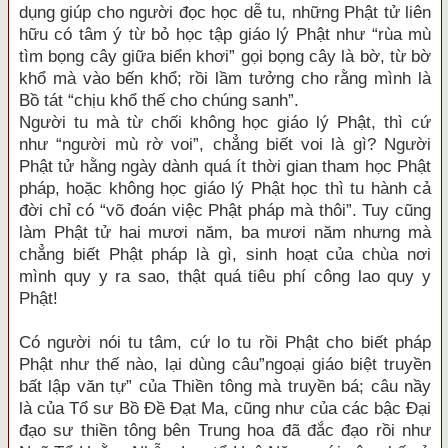
dụng giúp cho người đọc học dễ tu, những Phật tử liên
hữu có tâm ý từ bỏ học tập giáo lý Phật như “rùa mù
tìm bọng cây giữa biển khơi” gọi bọng cây là bờ, từ bờ
khổ mà vào bến khổ; rồi lầm tưởng cho rằng mình là
Bồ tát “chịu khổ thế cho chúng sanh”.
Người tu mà từ chối không học giáo lý Phật, thì cứ
như “người mù rờ voi”, chẳng biết voi là gì? Người
Phật tử hằng ngày dành quá ít thời gian tham học Phật
pháp, hoặc không học giáo lý Phật học thì tu hành cả
đời chỉ có “võ đoán việc Phật pháp mà thôi”. Tuy cũng
làm Phật tử hai mươi năm, ba mươi năm nhưng mà
chẳng biết Phật pháp là gì, sinh hoạt của chùa nơi
mình quy y ra sao, thật quá tiêu phí công lao quy y
Phật!
Có người nói tu tâm, cứ lo tu rồi Phật cho biết pháp
Phật như thế nào, lại dùng câu”ngoại giáo biệt truyền
bất lập văn tự” của Thiền tông mà truyền bá; câu nầy
là của Tổ sư Bồ Đề Đạt Ma, cũng như của các bậc Đại
đạo sư thiền tông bên Trung hoa đã đắc đạo rồi như