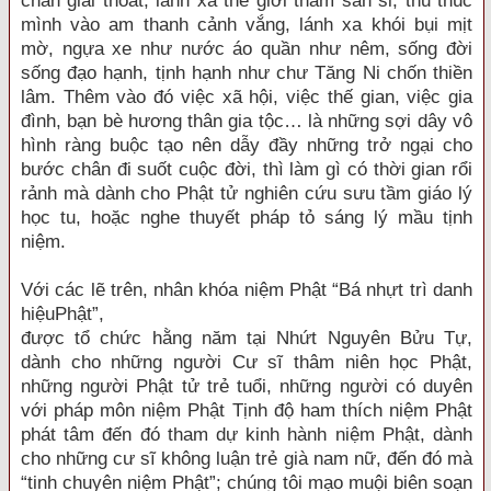
chân giải thoát, lánh xa thế giới tham sân si, thu thúc
mình vào am thanh cảnh vắng, lánh xa khói bụi mịt
mờ, ngựa xe như nước áo quần như nêm, sống đời
sống đạo hạnh, tịnh hạnh như chư Tăng Ni chốn thiền
lâm. Thêm vào đó việc xã hội, việc thế gian, việc gia
đình, bạn bè hương thân gia tộc… là những sợi dây vô
hình ràng buộc tạo nên dẫy đầy những trở ngại cho
bước chân đi suốt cuộc đời, thì làm gì có thời gian rổi
rảnh mà dành cho Phật tử nghiên cứu sưu tầm giáo lý
học tu, hoặc nghe thuyết pháp tỏ sáng lý mầu tịnh
niệm.
Với các lẽ trên, nhân khóa niệm Phật “Bá nhựt trì danh
hiệuPhật”,
được tổ chức hằng năm tại Nhứt Nguyên Bửu Tự,
dành cho những người Cư sĩ thâm niên học Phật,
những người Phật tử trẻ tuổi, những người có duyên
với pháp môn niệm Phật Tịnh độ ham thích niệm Phật
phát tâm đến đó tham dự kinh hành niệm Phật, dành
cho những cư sĩ không luận trẻ già nam nữ, đến đó mà
“tinh chuyên niệm Phật”; chúng tôi mạo muội biên soạn