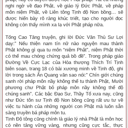
nghi ngờ về đạo Phật, về giáo lý Đức Phật, về pháp
môn niệm Phật, về Liên tông Tịnh độ Non bồng… sẽ
được hiển bày rõ ràng khúc triết, tạo cho người đọc
không còn thấy mình xa lạ với Phật pháp nữa.
Tống Cao Tăng truyện, ghi lời Đức Văn Thù Sư Lợi
dạy:” Nếu thiện nam tín nữ nào nguyện mau thành
Phật không gì qua tu môn “niệm Phật”, niệm Phật thời
có thể mau chóng chứng quả bồ đề”. Trong pháp giáo
Đường Về Cực Lạc của Hòa thượng Thích Trí Tịnh
biên soạn, trang 18 có bài xương minh về Tịnh độ, ghi
lời trong sách Ấn Quang văn sao nói:” Chín giới chúng
sanh rời pháp môn nầy không thể tu thành Phật, Mười
phương chư Phật bỏ pháp môn nầy không thể độ
chúng sanh”. Các bậc Đạo Sư, Thầy Tổ xưa nay, cũng
như Đức tôn sư Tịnh độ Non bồng cũng rất ưu tư về
việc tu hành của những người con Phật mà luôn sẵn
sàng truyền bá pháp môn tu.
Tịnh Độ tông cũng chính là giáo lý nhà Phật là môn học
có nền tảng vững vàng, nhưng cũng cực tắc, thực