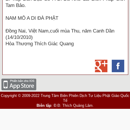
Tam Bảo.
NAM MÔ A DI ĐÀ PHẬT
Đồng Nai, Việt Nam,cuối mùa Thu, năm Canh Dần
(14/10/2010)
Hòa Thượng Thích Giác Quang
Copyright © 2009-2022 Trung Tâm Biên Phiên Dịch Tư Liệu Phật Giáo Quốc
Tế
Biên tập
: Đ.Đ. Thích Quảng Lâm.
Địa chỉ
: Chùa Long Hưng thôn Phương Trạch, xã Vĩnh Ngọc, huyện Đông
Anh, TP Hà Nội.
Website
:
http://www.phathoc.net
Mọi ý kiến đóng góp phê bình, liên lạc xin
vui lòng gửi về