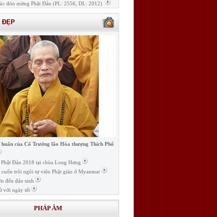
úc đón mừng Phật Đản (PL: 2556, DL: 2012)
H ĐẸP
i huấn của Cố Trưởng lão Hòa thượng Thích Phổ
ễ Phật Đản 2018 tại chùa Long Hưng
t cuốn trôi ngôi tự viện Phật giáo ở Myanmar
ện đến đản sinh
ử với ngày tết
PHÁP ÂM