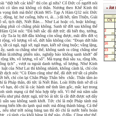
ài “diệt hết các khổ” thì còn gì nữa? Cổ Đức có người nói
 nói có tâm mà không có thân. Nương theo Khế Kinh thì
» ÂM 
ủa vọng tình mà thôi! (Kinh 905- Tạp A Hàm Q32 nói: Đức
<<
c, động, lự, hư cuống, hữu vi, ái…) đã hết, tâm Thiện, Giải
CN
ô số, tịch diệt, Niết Bàn… Như Lai hoặc có, hoặc không;
ẳng phải có chẳng phải không. Sanh tử đời sau không thể
2
àm Q34 nói: “Đã biết sắc đã dứt trừ; đã biết thọ, tưởng,
20
ư cây Ta-la bị đứt đầu không còn sống được, mãi đến đời vị
9
ất rộng, vô lượng vô số, dứt hẳn không còn: “Đoạn dứt hẳn
27
16
anh, tất cả ngã, ngã sở, ngã mạn, kiết sử ràng buộc; vắng lặng,
4
ế ấy, sanh ra chẳng như thế, không sanh ra cũng chẳng như
23
11
 Bàn là:những phiền não, nghiệp báo không sanh khởi” để
30
 rộng lớn, vô lượng, vô số”. Mà trạng thái sâu xa, rộng lớn,
18
hông tịch” , vượt ra ngoài danh tướng, số lượng. Như Kinh
uật của Như Lai thì không nhánh, không cành lá, chỉ còn
ệt dịch nói: “Cù Đàm cũng như thế, đã dứt trừ tất cả phiền
dứt hết, chỉ còn lại Chân Pháp Thân bền chắc. Thân tâm ảo
hỉ là Pháp thân, đó tức là Niết Bàn. Loài Hữu tình sở dĩ cá
 vô hạn, đó chỉ là các hành mê tình làm gốc, mắc kẹt trong
hành sinh mạng cá thể hòa hợp tiếp nối. Vì thế mà năm uẩn
ếu như phá được ngã, trừ bỏ ái tức là cắt đứt được sợi dây
gũ uẩn sau không sanh khởi. Tức chỉ là một Pháp tánh mà
 trong biển lớn do lạnh quá mức mà đóng thành băng. Cá thể
, nếu như trời nóng băng tan thì đó chỉ là nước biển hoàn
ược cá tánh của khối băng là thế nào, ở đâu. Cũng như thế,