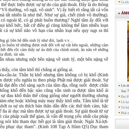
Ca kh
có thể thực hiện được sự tự do của giải thoát. Đây là do thông
Vô thường, vô ngã, vô sinh”. Vị ấy biết rõ rằng tất cả vốn
» ẢN
mà tất nhiên là như thế. Như sự già, chết (tính vô thường).
 có ngoài lệ, có gì phải buồn thương? Nghĩ tâm ấy đối với
 mọi khổ bức, bất cứ điều gì cũng không thể làm nhiễu loạn
t cả sự khổ não vô hạn của nhân loại nếu quy nạp ra thì
ng gì liên hệ đến sinh lý như đói, lạnh v.v…
lo buồn từ những được mất đối với sự vật bên ngoài, những cảm
à chết đến rồi cảm thấy sự ảo diệt của chính mình, ăn năn về những
ia đình, tài sản.
lẫn nhau nhưng một bên nặng về sinh lý, một bên nặng về
 thấy, còn tâm khổ thì chẳng ai giống ai.
 Na-câu-la: Thân bị khổ nhưng tâm không có bị khổ (Kinh
 được yếu nghĩa tu theo pháp Phật mà được giải thoát. Sự
là đạt đến chỗ sáng sạch của tâm địa, rỗng suốt được chân
Lời d
 thống khổ đến bậc nào cũng vẫn sinh ra được tâm khổ ái
Tuệ
ì sự đau khổ thân thể cũng giống như người thường nhưng
Đại l
giảm nhẹ hoặc không mảy may thấy khổ nữa. Tâm khổ là từ
Lũ lụ
hởi ra sự ưa thích bản thân dẫn đến các thứ tình cảm, bậc
Từ hi
ìa ái dục mà tâm được tự tại giải thoát. Sự giải thoát từ sự
Phât t
 của pháp xuất thế gian, là vấn đề trọng yếu nhất của pháp
ng nói khi tham dục hết gọi là tâm giải thoát. Ngài Xá-lợi-
 điều phục dục tham”. (Kinh 108 Tạp A Hàm Q5) Dục tham