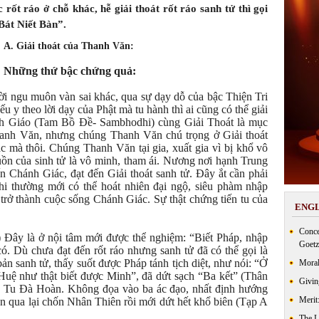
 rốt ráo ở chỗ khác, hễ giải thoát rốt ráo sanh tử thì gọi
Bát Niết Bàn”.
A. Giải thoát của Thanh Văn:
Những thứ bậc chứng quả:
i ngu muôn vàn sai khác, qua sự dạy dỗ của bậc Thiện Tri
 y theo lời dạy của Phật mà tu hành thì ai cũng có thể giải
h Giáo (Tam Bồ Đề- Sambhodhi) cùng Giải Thoát là mục
hanh Văn, nhưng chúng Thanh Văn chú trọng ở Giải thoát
 mà thôi. Chúng Thanh Văn tại gia, xuất gia vì bị khổ vô
uồn của sinh tử là vô minh, tham ái. Nương nơi hạnh Trung
n Chánh Giác, đạt đến Giải thoát sanh tử. Đây ắt cần phải
 phi thường mới có thể hoát nhiên đại ngộ, siêu phàm nhập
rở thành cuộc sống Chánh Giác. Sự thật chứng tiến tu của
ENGL
Conce
ây là ở nội tâm mới được thể nghiệm: “Biết Pháp, nhập
Goetz
ó. Dù chưa đạt đến rốt ráo nhưng sanh tử đã có thể gọi là
bản sanh tử, thấy suốt được Pháp tánh tịch diệt, như nói: “Ở
Moral
 Huệ như thật biết được Minh”, đã dứt sạch “Ba kết” (Thân
Givin
quả Tu Đà Hoàn. Không đọa vào ba ác đạo, nhất định hướng
Merit
 qua lại chốn Nhân Thiên rồi mới dứt hết khổ biên (Tạp A
The 