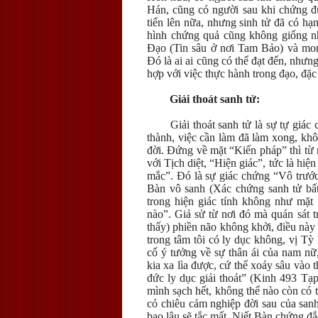
Hán, cũng có người sau khi chứng đư
tiến lên nữa, nhưng sinh tử đã có hạn
hình chứng quả cũng không giống nha
Đạo (Tin sâu ở nơi Tam Bảo) và mon
Đó là ai ai cũng có thể đạt đến, nhưn
hợp với việc thực hành trong đạo, đặc 
Giải thoát sanh tử:
Giải thoát sanh tử là sự tự giá
thành, việc cần làm đã làm xong, khôn
đời. Đứng về mặt “Kiến pháp” thì từ
với Tịch diệt, “Hiện giác”, tức là hi
mắc”. Đó là sự giác chứng “Vô trước
Bàn vô sanh (Xác chứng sanh tử bất
trong hiện giác tính không như mặt
nào”. Giả sử từ nơi đó mà quán sát t
thấy) phiền não không khởi, điều này
trong tâm tôi có ly dục không, vị Tỳ 
cố ý tưởng về sự thân ái của nam nữ,
kia xa lìa được, cứ thế xoáy sâu vào 
đức ly dục giải thoát” (Kinh 493 Tạ
mình sạch hết, không thể nào còn có 
có chiêu cảm nghiệp đời sau của san
bao lâu sẽ tắc mất. Niết Bàn chứng đắ