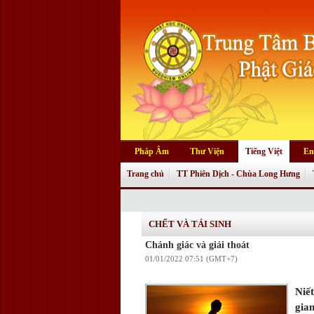
Pháp Âm
Thư Viện
Tiếng Việt
En
Trang chủ
TT Phiên Dịch - Chùa Long Hưng
CHẾT VÀ TÁI SINH
Chánh giác và giải thoát
01/01/2022 07:51 (GMT+7)
Niết
gia