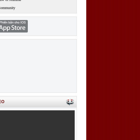
Community
EO