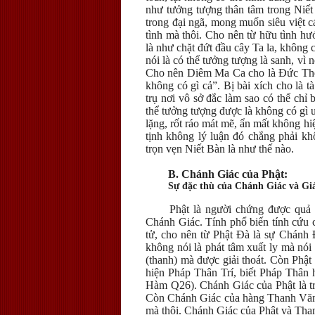
như tưởng tượng thân tâm trong Niết
trong đại ngã, mong muốn siêu việt cá
tình mà thôi. Cho nên từ hữu tình hướ
là như chặt đứt đầu cây Ta la, không 
nói là có thể tưởng tượng là sanh, vì
Cho nên Diêm Ma Ca cho là Đức Thế 
không có gì cả”. Bị bài xích cho là 
trụ nơi vô sở đắc làm sao có thể ch
thể tưởng tượng được là không có gì
lặng, rốt ráo mát mẽ, ẩn mất không hi
tịnh không lý luận đó chẳng phải kh
trọn vẹn Niết Bàn là như thế nào.
B. Chánh Giác của Phật:
Sự đặc thù của Chánh Giác và Giả
Phật là người chứng được q
Chánh Giác. Tính phổ biến tính cứu 
tử, cho nên từ Phật Đà là sự Chánh 
không nói là phát tâm xuất ly mà nó
(thanh) mà được giải thoát. Còn Phật 
hiện Pháp Thân Trí, biết Pháp Thân
Hàm Q26). Chánh Giác của Phật là triể
Còn Chánh Giác của hàng Thanh Văn đ
mà thôi. Chánh Giác của Phật và Than