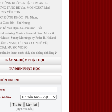
I ĐỪNG KHÓC - NHẬT KIM ANH -
NG TẶNG BÉ V.A, MỌI NGƯỜI MÃI
ƠNG YÊU CON
ƠI ĐỪNG KHÓC - Phi Nhung
ụi Cuộc Đời - Phi Nhung
! Tết Vạn Dặm Xa - Bùi Anh Tuấn
iful Relaxing Music • Peaceful Piano Music &
r Music | Sunny Mornings by Peder B. Helland
CÔNG NAM | TẾT NÀY CON SẼ VỀ |
CIAL MUSIC VIDEO
thiền âm thanh nước chảy nhẹ nhàng tĩnh lặng🎵
thiền lặng tâm
TRẮC NGHIỆM PHẬT HỌC
ĐÁP VÀ BẾ GIẢNG LỚP "GIẢNG GIẢI
H BẢN NGUYỆN CÔNG ĐỨC DƯỢC SƯ
TỪ ĐIỂN PHẬT HỌC
 LY QUANG NHƯ LAI"
G GIẢI KINH DƯỢC SƯ - BÀI 14/ GIẢNG
ĐIỂN ONLINE
I KINH BẢN NGUYỆN CÔNG ĐỨC DƯỢC
LƯU LY QUANG NHƯ LAI
tra:
G GIẢI KINH DƯỢC SƯ
o từ điển:
[Dịch văn bản]