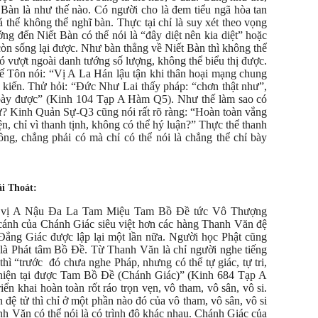
 Bàn là như thế nào. Có người cho là đem tiểu ngã hòa tan
 thể không thể nghĩ bàn. Thực tại chỉ là suy xét theo vọng
ng đến Niết Bàn có thể nói là “đây diệt nên kia diệt” hoặc
còn sống lại được. Như bàn thẳng về Niết Bàn thì không thể
 nó vượt ngoài danh tướng số lượng, không thể biểu thị được.
Tôn nói: “Vị A La Hán lậu tận khi thân hoại mạng chung
tà kiến. Thử hỏi: “Đức Như Lai thấy pháp: “chơn thật như”,
ỉ bày được” (Kinh 104 Tạp A Hàm Q5). Như thế làm sao có
 ư? Kinh Quản Sự-Q3 cũng nói rất rõ ràng: “Hoàn toàn vắng
ện, chỉ vì thanh tịnh, không có thể hý luận?” Thực thể thanh
ông, chẳng phải có mà chỉ có thể nói là chẳng thể chỉ bày
i Thoát:
uả vị A Nậu Đa La Tam Miệu Tam Bồ Đề tức Vô Thượng
cánh của Chánh Giác siêu việt hơn các hàng Thanh Văn đệ
Đẳng Giác được lập lại một lần nữa. Người học Phật cũng
i là Phát tâm Bồ Đề. Từ Thanh Văn là chỉ người nghe tiếng
thì “trước đó chưa nghe Pháp, nhưng có thể tự giác, tự tri,
 hiện tại được Tam Bồ Đề (Chánh Giác)” (Kinh 684 Tạp A
n khai hoàn toàn rốt ráo trọn vẹn, vô tham, vô sân, vô si.
ệ tử thì chỉ ở một phần nào đó của vô tham, vô sân, vô si
h Văn có thể nói là có trình độ khác nhau. Chánh Giác của