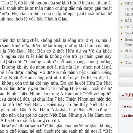
 Tập Đế, đó là cội nguồn của sự khổ bức ở hiện tại, tham ái
MẸ Ơ
 Giải thoát tức là tự thân mình chứng đắc mà được giải thoát
THƯƠ
nữa. Hiện tại có thể lìa bỏ chấp tự ngã, giải thoát tự tại, từ
THƯ
 sinh hoạt hợp lý vủa bậc Chánh Giác.
BẬU 
Cát B
Mẹ Ơi
Beaut
 hiện đời không chết, không phải là sống mãi ở vị lai, mà là
Guita
n sanh khởi nữa, được tự tại trong những khổ bức của hiện
ức là Niết Bàn. Niết Bàn có 2 thứ: Hữu dư và Vô dư khác
BÙI 
 nghĩa của Niết Bàn là không còn trở lại nhân gian này
OFFI
 -Q34) nói: “Chúùng sanh ở chỗ này mạng chung nương
Nhạc 
. Đương khi ấy do nhơn nơi ái mà níu lấy , nhơn nơi ái mà
Nhạc 
Thế Tôn được chứng Vô dư kia mà thành bậc Chánh Đẳng
VẤN 
ăng Nhất A Hàm cũng nói như thế này: Tỳ Kheo diệt hạ
KIN
, không còn trở lại đời này nữa. Đó gọi là cõi Hữu Dư Niết
LƯU
 vô lậu được ý giải thoát, trí chứng Huệ Giải Thoát mà tự
GIẢN
àn. Kinh Thiện Nhơn Trụ trong A Hàm nói: “Đối với người
» TỪ 
GIẢ
sử dưới đã dứt, lại chia làm 7 bậc Thiện Nhơn mà hiện đời
SƯ 
gọi là Vô Dư Niết Bàn… Điều này có thể thấy Niết Bàn là
Từ cần 
GIẢN
n gian nữa. Bậc A Na Hàm, A-la-hán hay Phật -Phật cũng là
an cho nên đều gọi họ được Niết Bàn. Nhưng A Na Hàm còn
Tra the
n A La Hán mới là không còn dư.
 là sự giải thoát sanh tử ở thế gian của người tự giác, không
áo ở chỗ khác, hễ giải thoát rốt ráo sanh tử thì gọi là “Bát