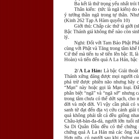
Ba kết là thứ trọng yếu nhất trói
Thân kiến:
(tức là ngã kiến) do 
ý tưởng thần ngã trong tự thân. Nh
(Kinh 262 Tạp A Hàm quyển 10)
Giới thủ:
Chấp các thứ tà giới (n
Bậc Thánh giả không thể nào còn sinh
lý.
Nghi:
Đối với Tam Bảo Phật Pháp
cùng với Phật và Tăng trong tâm khế 
Cứ thế mà tiến tu sẽ tiến lên bậc II
Hoàn) và tiến đến quả A La Hán, bậc 
2/ A La Hán:
Là bậc Giải thoát 
Thánh xứng đáng được mọi người cú
phá trừ được phiền não nhưng hãy 
“Mạn” này hoặc gọi là Mạn loại. Đâ
phân biệt “ngã” và “ngã sở” nhưng cái
trong tâm chưa có thể dứt sạch, cho n
đời và một đời. Vì vậy cần phải có 
sanh tử đạt đến địa vị cứu cánh giả
quả không phải tất cả đều giống nha
Châu-lợi-bàn-đa-dà, người lớn tuổi 
Sa Di Quân Đầu đều có thể chứng 
chứng quả A La Hán mà các ông Xá 
Hơn nữa, có người sau khi chứng qu