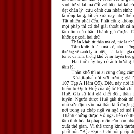
sanh tử vị lai mà đối với hiện tại lại 
đạt chân lý cứu cánh của nhân sinh: “
là rỗng lặng, tất cả xưa nay như thế 
Tất nhiên phải đến, Phật cũng không
mọi pháp thì có thể giải thoát tất cả
tâm tình của bậc Thánh giả được. Tấ
không ngoài hai thứ
Thân khổ
:
từ thân mà có, tức là nhữ
Tâm khổ:
từ tâm mà có, như những 
thương về sanh ly tử biệt, nhất là khi gi
tội ác đã làm, thống khổ về sự luyến tiếc g
Hai thứ này tuy có ảnh hưởng 
tâm lý.
Thân khổ thì ai ai cũng cùng cảm
Xá-lợi-phất nói với trưởng giả
107 Tạp A Hàm Q5). Điều này nói lên
huân tu Định Huệ của đệ tử Phật chỉ 
Huệ. Giả sử khi già chết đến, thân
luyến. Người được Huệ giải thoát th
nhờ sức định sâu mà thân khổ được 
nơi trong sự chấp ngã và ngã sở mà k
Thánh chứng được Vô ngã, liền có thể l
tâm tịnh hóa là pháp môn căn bản nhất
xuất thế gian. Vì thế trong kinh thườ
phất nói: “Bậc Đại sư chỉ nói pháp