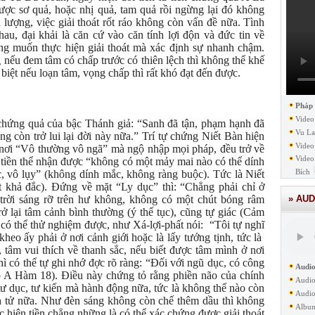
ợc sơ quả, hoặc nhị quả, tam quả rồi ngừng lại đó không
 lượng, việc giải thoát rốt ráo không còn vấn đề nữa. Tình
u, đại khải là căn cứ vào căn tính lợi độn và đức tin về
g muốn thực hiện giải thoát mà xác định sự nhanh chậm.
g nếu đem tâm có chấp trước có thiên lệch thì không thể khế
biệt nếu loạn tâm, vọng chấp thì rất khó đạt đến được.
Pháp
Video
c chứng quả của bậc Thánh giả: “Sanh đã tận, phạm hạnh đã
Vu La
g còn trở lui lại đời này nữa.” Trí tự chứng Niết Bàn hiện
Video
 nơi “Vô thường vô ngã” mà ngộ nhập mọi pháp, đều trở về
Video
ện tiền thể nhận được “không có một mảy mai nào có thể dính
Bích
, vô lụy” (không dính mắc, không ràng buộc). Tức là Niết
 khả đắc). Đứng về mặt “Ly dục” thì: “Chẳng phải chỉ ở
 trời sáng rỡ trên hư không, không có một chút bóng râm
» AUD
rở lại tâm cảnh bình thường (ý thế tục), cũng tự giác (Cảm
 có thể thử nghiệm được, như Xá-lợi-phất nói: “Tôi tự nghĩ
kheo ấy phải ở nơi cảnh giới hoặc là lấy tướng tịnh, tức là
 tâm vui thích về thanh sắc, nếu biết được tâm mình ở nơi
thì có thể tự ghi nhớ đợc rõ ràng: “Đối với ngũ dục, có công
Audio
p A Hàm 18). Điều này chứng tỏ rằng phiền não của chính
Audio
tư dục, tư kiến mà hành động nữa, tức là không thể nào còn
Audio
h tử nữa. Như đèn sáng không còn chế thêm dầu thì không
Albu
c hiện tiền chẳng những là có thể xác chứng được giải thoát