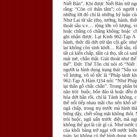
Niết Bàn”. Khi được Niết Bàn trừ ngo
rằng: “Còn có thân tâm”; có người
những lời đó chỉ là những hý luận c
Như Lai từ sắc (thọ, tưởng, hành, thứ
thoát sâu v.v… rộng lớn vô lượng, v
hoặc chẳng có chẳng không; hoặc ch
ghi nhận được. Lại Kinh 962-Tạp A H
hành, thức đã dứt trừ tận cội gốc nh
lai không còn sinh khởi… Rất sâu, r
tất cả kiến chấp, tấùt cả thọ, tất cả s
mát mẽ, chân thật. Giải thoát như th
thế”. Đức Thế Tôn chỉ nói rõ “Niết
người ta hình dung trạng thái “Sâu xa
vô lượng, vô số tức là “Pháp tánh k
962-Tạp A Hàm Q34 nói: “Như Pháp l
lại thân gỗ chắc chắn”. Trong phần bi
não trói buộc, bốn đảo tà hoặc đều 
hóa dứt hẳn rồi, chỉ là Tánh không, c
thể nối tiếp nhau mãi cho nên khổ sở
ngã chấp, trong trụ trước mà hình t
bừng dậy, chết sống mãi không thôi. N
trói buộc, ngũ uẩn trước diệt, mà n
không thể gọi là cái gì cả. Như nước
của khối băng trở ngại với nước biển
toàn, lại không có thể hình dung ra đ