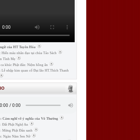
 ngữ của HT Tuyên Hóa
: Hiến máu nhân đạo tại chùa Tảo Sách
n Tình Mẹ
 ca khúc Phật đản: Niệm hồng ân
: Lễ nhập kim quan cố Đại lão HT.Thích Thanh
IO
: Cảm nghĩ về ý nghĩa của Vô Thường
: Đất Phật Nghệ An
: Mừng Phật Đản sanh
m: Ngàn Năm Sen Nở