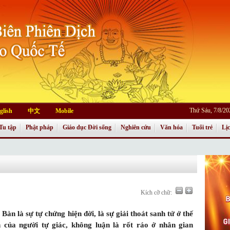
Thứ Sáu, 7/8/2
glish
中文
Mobile
Tu tập
Phật pháp
Giáo dục Đời sống
Nghiên cứu
Văn hóa
Tuổi trẻ
Lị
Kích cỡ chữ:
 Bàn là sự tự chứng hiện đời, là sự giải thoát sanh tử ở thế
n của người tự giác, không luận là rốt ráo ở nhân gian