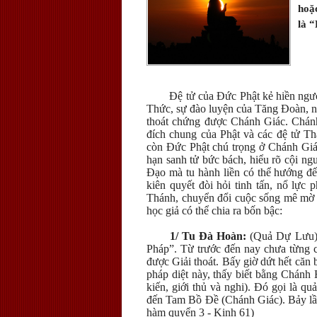
hoặc
là “
Đệ tử của Đức Phật kẻ hiền ngườ
Thức, sự đào luyện của Tăng Đoàn, nếu
thoát chứng được Chánh Giác. Chán
đích chung của Phật và các đệ tử T
còn Đức Phật chú trọng ở Chánh Giác
hạn sanh tử bức bách, hiểu rõ cội ng
Đạo mà tu hành liền có thể hướng đế
kiên quyết đòi hỏi tinh tấn, nổ lực
Thánh, chuyển đổi cuộc sống mê mờ t
học giả có thể chia ra bốn bậc:
1/ Tu Đà Hoàn:
(Quả Dự Lưu) Đ
Pháp”. Từ trước đến nay chưa từng c
được Giải thoát. Bấy giờ dứt hết căn 
pháp diệt này, thấy biết bằng Chánh
kiến, giới thủ và nghi). Đó gọi là 
đến Tam Bồ Đề (Chánh Giác). Bảy lần
hàm quyển 3 - Kinh 61)