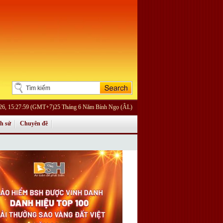
026, 15:27:59 (GMT+7)25 Tháng 6 Năm Bính Ngọ (ÂL)
ch sử
Chuyên đề