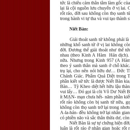
tức là chiêu cảm thân tâm làm gốc của
lại là cội nguồn lưu chuyển ở vị lai.
rốt ráo, đời sau không còn thọ sanh tử 
trong hành vi tự tha và vui tạo thành
Niết Bàn:
Giải thoát sanh tử không phải là
những khổ sanh tử ở vị lai không cò
đời. Đương thể giải thoát như thế t
nhau (theo Kinh A Hàm Hán dịch). Ý
nữa. Nhưng trong Kinh 957 (A Hàm
theo ý sanh thân mà sanh ở chỗ khác
trụ lại, cho nên nói hữu dư… Đức 
Chánh Giác. Phẩm Quả Diệt trong T
phần kiết sử tức là được Niết Bàn kia
Bàn… Tỳ Kheo diệt hết hữu lậu thành
vui lấy… Đó gọi là cõi Vô Dư Niết B
ít MẠN- mạn chưa hết- năm phần kiết 
rốt ráo không còn bị sanh tử nữa, 
không còn thọ sanh trở lại trong nhơ
A-la-hán- đều không trở lại nhân gi
có phiền não và sắc thân thừa dư, cò
Niết Bàn là sự tự chứng hiện đời,
luận là rốt ráo ở nhân gian hoặc rốt r