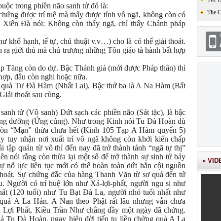
 buộc trong phiền não sanh tử đó là:
The 
chứng được trí tuệ mà thấy được tính vô ngã, không còn có
ư Xiển Đà nói: Không còn thấy ngã, chỉ thấy Chánh pháp
hư khổ hạnh, tế tự, chú thuật v.v…) cho là có thể giải thoát.
 ra giới thủ mà chủ trương những Tôn giáo tà hành bất hợp
 Tăng còn do dự. Bậc Thánh giả (mới được Pháp thân) thì
hợp, đâu còn nghi hoặc nữa.
, là quả Tư Đà Hàm (Nhất Lai), Bậc thứ ba là A Na Hàm (Bất
Giải thoát sau cùng.
sanh tử (Vô sanh) Dứt sạch các phiền não (Sát tặc), là bậc
ng dường (Ứng cúng). Như trong Kinh nói Tu Đà Hoàn dù
còn “Mạn” thừa chưa hết (Kinh 105 Tạp A Hàm quyển 5)
y tuy nhận nơi xuất trí vô ngã không còn khởi kiến chấp
 tập quán từ vô thỉ đến nay đã trở thành tánh “ngã tự thị”
ên nói rằng còn thừa lại một số để trở thành sự sinh tử bảy
» VID
sự nỗ lực liên tục mới có thể hoàn toàn dứt hẳn cội nguồn
i thoát. Sự chứng đắc của hàng Thanh Văn từ sơ quả đến tứ
u. Người có trí huệ lớn như Xá-lợi-phất, người ngu si như
nhất (120 tuổi) như Tu Bạt Đà La, người nhỏ tuổi nhất như
quả A La Hán. A Nan theo Phật rất lâu nhưng vẫn chưa
Lợi Phất, Kiều Trần Như chẳng đầy một ngày đã chứng.
ả Tu Đà Hoàn, ngay hiện đời tiến tu liền chửng quả A La