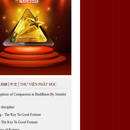
ISH
中文
THƯ VIỆN PHẬT HỌC
ptions of Compassion in Buddhism By Jennifer
 discipline
g - The Key To Good Fortune
: The Key To Good Fortune
Law of Kamma