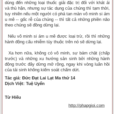
dùng đến những loại thuốc giải đặc trị đối với khát ái
và thù hận, nhưng sự tác dụng của chúng thì tạm thời,
tuy nhiên nếu một người có phá tan màn vô minh si ám
u mê -- gốc rễ của chúng -- thì tất cả những phiền não
theo chúng sẽ đồng dừng lại.
Nếu vô minh si ám u mê được loại trừ, rồi thì những
hành động cấu nhiễm tùy thuộc trên nó sẽ dừng lại.
Xa hơn nữa, không có vô minh, sự bám chặt (chấp
trước) và những xu hướng sản sinh bởi những hành
động trước đây dừng mở rộng, ngay khi vòng luân hồi
của tái sinh không kiểm soát chấm dứt.
Tác giả: Đức Đạt Lai Lạt Ma thứ 14
Dịch Việt: Tuệ Uyển
Từ Hiếu
http://phapgioi.com