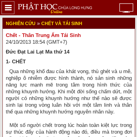
»
NGHIÊN CỨU
CHẾT VÀ TÁI SINH
Chết - Thân Trung Ấm Tái Sinh
24/10/2013 18:54 (GMT+7)
Đức Đạt Lai Lạt Ma thứ 14
1- CHẾT
Qua những khổ đau của khát vọng, thù ghét và u mê,
nghiệp ô nhiễm được hình thành, nó sản sinh những
năng lực mạnh mẽ trong tâm trong hình thức của
những khuynh hướng. Khi một đời sống chấm dứt, một
người có những khuynh hướng như thế nào sẽ được
sinh lại trong vòng luân hồi với một tâm linh và thân
thể qua những khuynh hướng nguyên nhân này.
Một số người chết trong lúc hoàn toàn kiệt lực trong
sự thúc đẩy của hành động nào đó, điều mà trong đơi