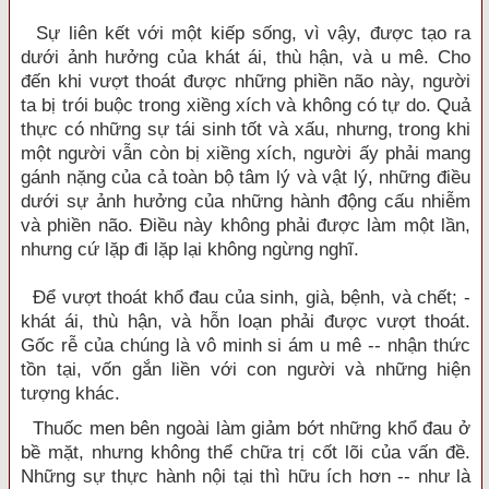
Sự liên kết với một kiếp sống, vì vậy, được tạo ra
dưới ảnh hưởng của khát ái, thù hận, và u mê. Cho
đến khi vượt thoát được những phiền não này, người
ta bị trói buộc trong xiềng xích và không có tự do. Quả
thực có những sự tái sinh tốt và xấu, nhưng, trong khi
một người vẫn còn bị xiềng xích, người ấy phải mang
gánh nặng của cả toàn bộ tâm lý và vật lý, những điều
dưới sự ảnh hưởng của những hành động cấu nhiễm
và phiền não. Điều này không phải được làm một lần,
nhưng cứ lặp đi lặp lại không ngừng nghĩ.
Để vượt thoát khổ đau của sinh, già, bệnh, và chết; -
khát ái, thù hận, và hỗn loạn phải được vượt thoát.
Gốc rễ của chúng là vô minh si ám u mê -- nhận thức
tồn tại, vốn gắn liền với con người và những hiện
tượng khác.
Thuốc men bên ngoài làm giảm bớt những khổ đau ở
bề mặt, nhưng không thể chữa trị cốt lõi của vấn đề.
Những sự thực hành nội tại thì hữu ích hơn -- như là