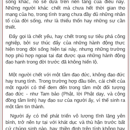
sống khác, nó sẽ dựa trên nền tảng của điều này.
Những người khác chết mà chưa hết thời gian thọ
mạng của họ, trong tình trạng chưa đầy đủ những nhân
tố của đời sống, như là thiếu thốn hay những sự cần
thiết.
Đấy gọi là chết yểu, hay chết trong sự tiêu phá công
nghiệp, bởi sự thúc đẩy của những hành động thực
hiện trong đời sống hiện tại này, nhưng những trường
hợp phù hợp ngoại tại đạt được qua những hành động
đạo hạnh trong đời trước đã không hiển lộ.
Một người chết với một tâm đạo đức, không đạo đức
hay trung tính. Trong trường hợp đầu tiên, cái chết của
một người có thể đem đến trong tâm một đối tượng
đạo đức - như Tam bảo (Phật, lời Phật dạy, và cộng
đồng tâm linh) hay đạo sư của người ấy, vì thế sinh ra
một tâm tin thành.
Người ấy có thể phát triển vô lượng tĩnh lặng yên
bình, trở nên tự tại với khát dục và thù hận trước bất
cứ chúng sinh nào, hay thiền định trên tính không hay