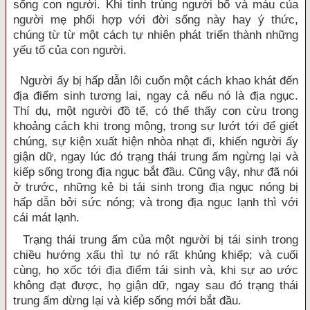
sống con người. Khi tinh trùng người bố và máu của
người mẹ phối hợp với đời sống này hay ý thức,
chúng từ từ một cách tự nhiên phát triển thành những
yếu tố của con người.
Người ấy bị hấp dẫn lôi cuốn một cách khao khát đến
địa điểm sinh tương lai, ngay cả nếu nó là địa ngục.
Thí dụ, một người đồ tể, có thể thấy con cừu trong
khoảng cách khi trong mộng, trong sự lướt tới để giết
chúng, sự kiện xuất hiện nhòa nhạt đi, khiến người ấy
giận dữ, ngay lúc đó trạng thái trung ấm ngừng lại và
kiếp sống trong địa ngục bắt đầu. Cũng vậy, như đã nói
ở trước, những kẻ bị tái sinh trong địa ngục nóng bị
hấp dẫn bởi sức nóng; và trong địa ngục lạnh thì với
cái mát lạnh.
Trạng thái trung ấm của một người bị tái sinh trong
chiều hướng xấu thì tự nó rất khủng khiếp; và cuối
cùng, họ xốc tới địa điểm tái sinh và, khi sự ao ước
không đạt được, họ giận dữ, ngay sau đó trạng thái
trung ấm dừng lại và kiếp sống mới bắt đầu.