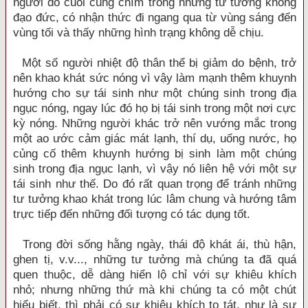
người đó cuối cùng chìm trong những tư tưởng không
đạo đức, có nhận thức đi ngang qua từ vùng sáng đến
vùng tối và thấy những hình trạng không dễ chịu.
Một số người nhiệt độ thân thể bị giảm do bệnh, trở
nên khao khát sức nóng vì vậy làm mạnh thêm khuynh
hướng cho sự tái sinh như một chúng sinh trong địa
ngục nóng, ngay lúc đó họ bị tái sinh trong một nơi cực
kỳ nóng. Những người khác trở nên vướng mắc trong
một ao ước cảm giác mát lạnh, thí dụ, uống nước, họ
củng cố thêm khuynh hướng bị sinh làm một chúng
sinh trong địa ngục lạnh, vì vậy nó liên hệ với một sự
tái sinh như thế. Do đó rất quan trọng để tránh những
tư tưởng khao khát trong lúc lâm chung và hướng tâm
trực tiếp đến những đối tượng có tác dụng tốt.
Trong đời sống hằng ngày, thái độ khát ái, thù hận,
ghen tị, v.v..., những tư tưởng mà chúng ta đã quá
quen thuộc, dễ dàng hiển lộ chỉ với sự khiêu khích
nhỏ; nhưng những thứ mà khi chúng ta có một chút
hiểu biết, thì phải có sự khiêu khích to tát, như là sự