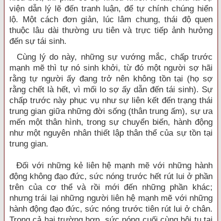
viện dẫn lý lẽ đến tranh luận, để tự chính chúng hiển
lộ. Một cách đơn giản, lúc lâm chung, thái độ quen
thuộc lâu dài thường ưu tiên và trực tiếp ảnh hưởng
đến sự tái sinh.
Cùng lý do này, những sự vướng mắc, chấp trước
mạnh mẽ thì tự nó sinh khởi, từ đó một người sợ hãi
rằng tự người ấy đang trở nên không tồn tại (họ sợ
rằng chết là hết, vì mối lo sợ ấy dẫn đến tái sinh). Sự
chấp trước này phục vụ như sự liên kết đến trạng thái
trung gian giữa những đời sống (thân trung ấm), sự ưa
mến một thân hình, trong sự chuyển biến, hành động
như một nguyên nhân thiết lập thân thể của sự tồn tại
trung gian.
Đối với những kẻ liên hệ mạnh mẽ với những hành
động không đạo đức, sức nóng trước hết rút lui ở phần
trên của cơ thể và rồi mới đến những phần khác;
nhưng trái lại những người liên hệ mạnh mẽ với những
hành động đạo đức, sức nóng trước tiên rút lui ở chân.
Trong cả hai trường hợp, sức nóng cuối cùng hội tụ tại