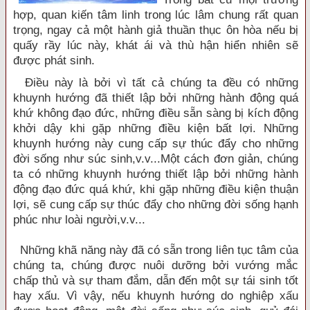
hợp, quan kiến tâm linh trong lúc lâm chung rất quan
trọng, ngay cả một hành giả thuần thục ôn hòa nếu bị
quấy rầy lúc này, khát ái và thù hận hiển nhiên sẽ
được phát sinh.
Điều này là bởi vì tất cả chúng ta đều có những
khuynh hướng đã thiết lập bởi những hành động quá
khứ không đạo đức, những điều sẵn sàng bị kích động
khởi dậy khi gặp những điều kiện bất lợi. Những
khuynh hướng này cung cấp sự thúc đẩy cho những
đời sống như súc sinh,v.v...Một cách đơn giản, chúng
ta có những khuynh hướng thiết lập bởi những hành
động đạo đức quá khứ, khi gặp những điều kiện thuận
lợi, sẽ cung cấp sự thúc đẩy cho những đời sống hạnh
phúc như loài người,v.v...
Những khã năng này đã có sẵn trong liên tục tâm của
chúng ta, chúng được nuôi dưỡng bởi vướng mắc
chấp thủ và sự tham đắm, dẫn đến một sự tái sinh tốt
hay xấu. Vì vậy, nếu khuynh hướng do nghiệp xấu