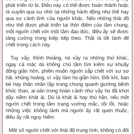
phát triển từ bi. Điều này có thể được hoàn thành hoặc
là xuyên qua sự nhớ lại những hành động như thế hay
qua sự cảnh tỉnh của người khác. Nếu những thái độ
như thế được phát triển tại thời điểm của lâm chung,
một người chết với một tâm đạo đức, điều ấy sẽ được
tăng cường trong kiếp tiếp theo. Thật là tốt lành để
chết trong cách này.
Tuy vậy, thỉnh thoảng, nó xảy ra những thứ khác,
ngay cả mặc dù không chủ tâm tìm kiếm sự khuấy
động giận hờn, phiền muộn người sắp chết với sự sợ
hãi, khủng hoảng, vì vậy làm họ giận hờn. Đôi khi, bạn
bè hay thân nhân tập trung chung quanh giường bệnh
khóc than, ai oán trong hoàn cảnh như vậy họ đã khơi
dậy niềm khát ái. Dù là khát ái hay thù hận, nếu một
người chết trong tâm trạng vướng mắc, tội lỗi, hoặc
những việc không lành mà người ấy rất quen thuộc,
điều ấy rất nguy hiểm.
Một số người chết với thái độ trung tính, không có đối