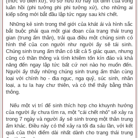
(thức vô biên xứ), vô sở hữu xứ hay tột đỉnh của vòng
luân hồi (phi tưởng phi phi tưởng xứ), cho những ai
kiếp sống mới bắt đầu lập tức ngay sau khi chết.
Những kẻ sinh trong thế giới của khát ái và hình sắc
bắt buộc phải qua một giai đoạn của trạng thái trung
gian (trung ấm thân), trải qua điều một chúng sinh có
hình thể của con người như người ấy sẽ tái sinh.
Chúng sinh trung ấm thân có tất cả 5 giác quan, nhưng
cũng có thần thông và tính khiêm tốn kín đáo và khả
năng đến ngay lập tức bất cứ nơi nào họ muốn đến.
Người ấy thấy những chúng sinh trung ấm thân cùng
loại với chính họ - địa ngục, ngạ quỷ, súc sinh, nhân
loại, a tu la hay chư thiên, và có thể thấy bằng thần
thông.
Nếu một vị trí để sinh thích hợp cho khuynh hướng
của người ấy chưa tìm ra, một "cái chết nhỏ" sẽ xảy ra
trong 7 ngày và người ấy sẽ sinh trong một thân trung
ấm khác. Điều này có thể xảy ra tối đa sáu lần, với kết
quả của thời điểm dài nhất dành cho trạng thái trung