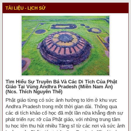
TÀI LIỆU - LỊCH SỬ
Tìm Hiểu Sự Truyền Bá Và Các Di Tích Của Phật
Giáo Tại Vùng Andhra Pradesh (miền Nam Ấn)
(ncs. Thích Nguyên Thế)
Phật giáo từng có sức ảnh hưởng to lớn ở khu vực
Andhra Pradesh trong một thời gian dài. Thông qua
các di tích khảo cổ học đã một lần nữa khẳng định sự
phát triển rực rỡ của Phật giáo, với những trung tâm
tu học lớn thu hút nhiều Tăng sĩ từ các nơi và sức ảnh