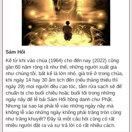
Sám Hối
Kể từ khi vào chùa (1964) cho đến nay (2022) cũng
gần 60 năm ròng rã như thế, những người xuất gia
như chúng tôi, bất kể là lớn nhỏ, già trẻ ở trong chùa,
khi ngày 14 hay 30 âm lịch đến (nếu tháng thiếu thì
ngày 29) mọi người đều cạo tóc, tắm rửa sạch sẽ để
chuẩn bị cho buổi chiều hoặc buổi tối trong những
ngày nầy để lễ bái Sám Hối hồng danh chư Phật.
Nhưng tại sao lại phải lễ vào những ngày nầy mà
không lễ vào những ngày không phải trăng tròn cũng
như trăng khuyết? Đây là một câu hỏi cũng có rất
nhiều người đặt ra và sự trả lời có rất nhiều cách.