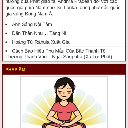
hưởng của Phật giáo tại Andhra Pradesh đối với các
quốc gia phía Nam như Sri Lanka cũng như các quốc
gia vùng Đông Nam Á.
Ánh Sáng Nội Tâm
Dấn Thân Như… Tăng Ni
Hoàng Tử Rāhula Xuất Gia
Cách Báo Hiếu Phụ Mẫu Của Bậc Thánh Tối
Thượng Thanh Văn – Ngài Sāriputta (Xá Lợi Phất)
PHÁP ÂM