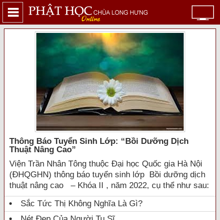
Thông Báo Tuyển Sinh Lớp: “bồi Dưỡng Dịch
Thuật Nâng Cao”
Viện Trần Nhân Tông thuộc Đại học Quốc gia Hà Nội
(ĐHQGHN) thông báo tuyển sinh lớp Bồi dưỡng dịch
thuật nâng cao – Khóa II , năm 2022, cụ thể như sau:
Sắc Tức Thị Không Nghĩa Là Gì?
Nét Đẹp Của Người Tu Sĩ