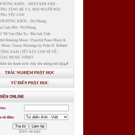
I ĐỪNG KHÓC - NHẬT KIM ANH -
NG TẶNG BÉ V.A, MỌI NGƯỜI MÃI
ƠNG YÊU CON
ƠI ĐỪNG KHÓC - Phi Nhung
ụi Cuộc Đời - Phi Nhung
! Tết Vạn Dặm Xa - Bùi Anh Tuấn
iful Relaxing Music • Peaceful Piano Music &
r Music | Sunny Mornings by Peder B. Helland
CÔNG NAM | TẾT NÀY CON SẼ VỀ |
CIAL MUSIC VIDEO
thiền âm thanh nước chảy nhẹ nhàng tĩnh lặng🎵
thiền lặng tâm
TRẮC NGHIỆM PHẬT HỌC
ĐÁP VÀ BẾ GIẢNG LỚP "GIẢNG GIẢI
H BẢN NGUYỆN CÔNG ĐỨC DƯỢC SƯ
TỪ ĐIỂN PHẬT HỌC
 LY QUANG NHƯ LAI"
G GIẢI KINH DƯỢC SƯ - BÀI 14/ GIẢNG
ĐIỂN ONLINE
I KINH BẢN NGUYỆN CÔNG ĐỨC DƯỢC
LƯU LY QUANG NHƯ LAI
tra:
G GIẢI KINH DƯỢC SƯ
o từ điển:
[Dịch văn bản]