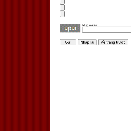
Nhập vào mã
: