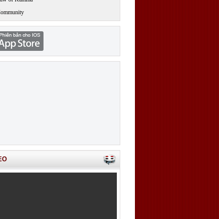
Community
EO