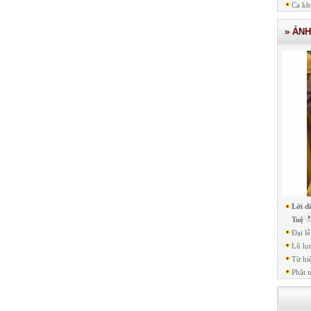
Ca kh
» ẢN
Lời d
Tuệ
Đại l
Lũ lụ
Từ hi
Phât t