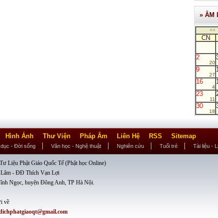
» ÂM 
<<
CN
2
20
9
27
16
4
23
11
30
18
Hình Ảnh
Thư Viện
Pháp Âm
Liên Hệ
RSS
Sitemap
 dục - Đời sống
Văn học - Nghệ thuật
Nghiên cứu
Tuổi trẻ
Tài liệu - 
ư Liệu Phật Giáo Quốc Tế (Phật học Online)
 Lâm - ĐĐ Thích Vạn Lợi
ĩnh Ngọc, huyện Đông Anh, TP Hà Nội.
i về
dichphatgiaoqt@gmail.com