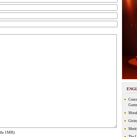
ENGL
Conce
Goetz
Moral
Givin
Merit
i đa 1MB):
The 