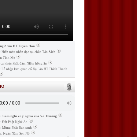
 ngữ của HT Tuyên Hóa
: Hiến máu nhân đạo tại chùa Tảo Sách
n Tình Mẹ
 ca khúc Phật đản: Niệm hồng ân
: Lễ nhập kim quan cố Đại lão HT.Thích Thanh
IO
: Cảm nghĩ về ý nghĩa của Vô Thường
: Đất Phật Nghệ An
: Mừng Phật Đản sanh
m: Ngàn Năm Sen Nở