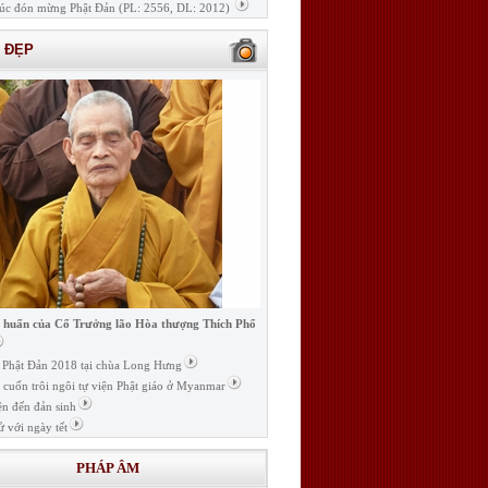
úc đón mừng Phật Đản (PL: 2556, DL: 2012)
H ĐẸP
i huấn của Cố Trưởng lão Hòa thượng Thích Phổ
ễ Phật Đản 2018 tại chùa Long Hưng
t cuốn trôi ngôi tự viện Phật giáo ở Myanmar
ện đến đản sinh
ử với ngày tết
PHÁP ÂM