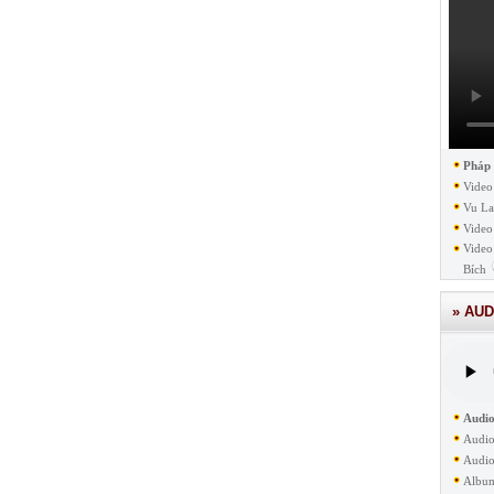
Pháp
Video
Vu La
Video
Video
Bích
» AUD
Audio
Audio
Audio
Albu