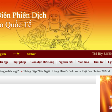
Thứ Bảy, 8/8/2
glish
中文
Mobile
Tu tập
Phật pháp
Giáo dục Đời sống
Nghiên cứu
Văn hóa
Tuổi trẻ
Lị
a là gì?
»
Thông điệp “Tỏa Ngát Hương Đàm” của khóa tu Phật đản Online 2022 do Phân ban