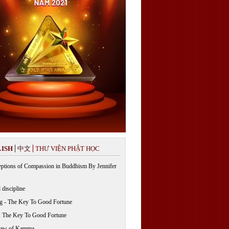
ISH
中文
THƯ VIỆN PHẬT HỌC
ptions of Compassion in Buddhism By Jennifer
 discipline
g - The Key To Good Fortune
: The Key To Good Fortune
Law of Kamma