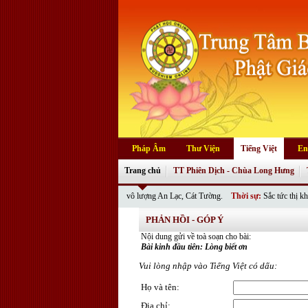
Pháp Âm
Thư Viện
Tiếng Việt
En
Trang chủ
TT Phiên Dịch - Chùa Long Hưng
Chư Tôn Đức cùng quý Phật tử vô lượng An Lạc, Cát Tường.
Thời sự:
Sắc tức thị không nghĩ
PHẢN HỒI - GÓP Ý
Nội dung gửi về toà soạn cho bài:
Bài kinh đầu tiên: Lòng biết ơn
Vui lòng nhập vào Tiếng Việt có dấu:
Họ và tên
:
Địa chỉ
: