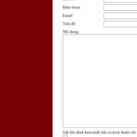
Điện thoại
:
Email
:
Tiêu đề
:
Nội dung
:
Gửi file đính kèm (mỗi file có kích thước tố