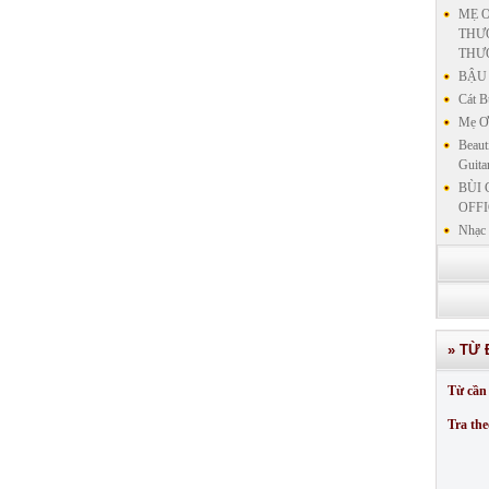
MẸ Ơ
THƯƠ
THƯ
BẬU 
Cát B
Mẹ Ơi
Beaut
Guita
BÙI 
OFFI
Nhạc 
Nhạc 
VẤN 
KIN
LƯU
GIẢN
» TỪ 
GIẢ
SƯ 
Từ cần 
GIẢN
Tra the