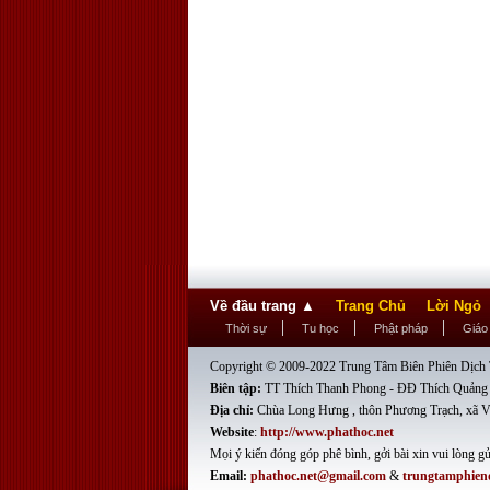
Về đầu trang
▲
Trang Chủ
Lời Ngỏ
Thời sự
Tu học
Phật pháp
Giáo
Copyright © 2009-2022 Trung Tâm Biên Phiên Dịch T
Biên tập:
TT Thích Thanh Phong - ĐĐ Thích Quảng
Địa chỉ:
Chùa Long Hưng , thôn Phương Trạch, xã V
Website
:
http://www.phathoc.net
Mọi ý kiến đóng góp phê bình, gởi bài xin vui lòng gử
Email:
phathoc.net@gmail.com
&
trungtamphien