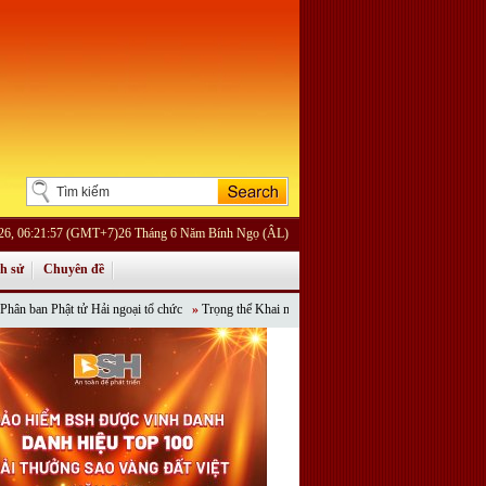
026, 06:21:57 (GMT+7)26 Tháng 6 Năm Bính Ngọ (ÂL)
ch sử
Chuyên đề
 Phật tử Hải ngoại tổ chức
»
Trọng thể Khai mạc Khoá tu Phật đản Online “Tỏa Ngát Hươ