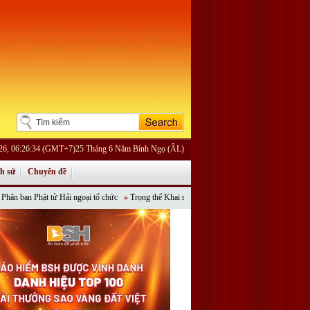
026, 06:26:34 (GMT+7)25 Tháng 6 Năm Bính Ngọ (ÂL)
ch sử
Chuyên đề
hật tử Hải ngoại tổ chức
»
Trọng thể Khai mạc Khoá tu Phật đản Online “Tỏa Ngát Hương