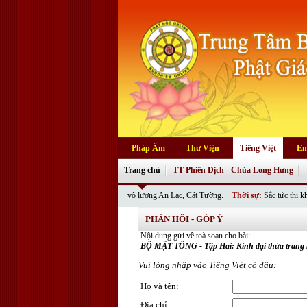
Pháp Âm
Thư Viện
Tiếng Việt
En
Trang chủ
TT Phiên Dịch - Chùa Long Hưng
ư Tôn Đức cùng quý Phật tử vô lượng An Lạc, Cát Tường.
Thời sự:
Sắc tức thị không nghĩa 
PHẢN HỒI - GÓP Ý
Nội dung gửi về toà soạn cho bài:
BỘ MẬT TÔNG - Tập Hai: Kinh đại thừa trang
Vui lòng nhập vào Tiếng Việt có dấu:
Họ và tên
:
Địa chỉ
: