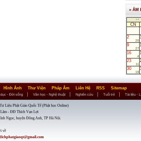
» ÂM 
<<
CN
2
20
9
27
16
4
23
11
30
18
Hình Ảnh
Thư Viện
Pháp Âm
Liên Hệ
RSS
Sitemap
 dục - Đời sống
Văn học - Nghệ thuật
Nghiên cứu
Tuổi trẻ
Tài liệu - 
ư Liệu Phật Giáo Quốc Tế (Phật học Online)
 Lâm - ĐĐ Thích Vạn Lợi
ĩnh Ngọc, huyện Đông Anh, TP Hà Nội.
i về
dichphatgiaoqt@gmail.com