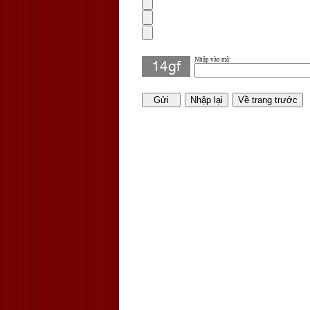
Nhập vào mã
: