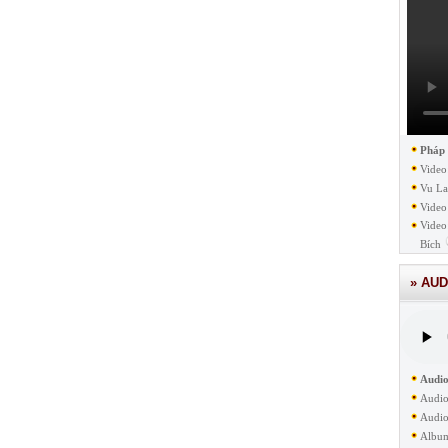
Pháp
Video
Vu La
Video
Video
Bích
» AUD
Audio
Audio
Audio
Albu