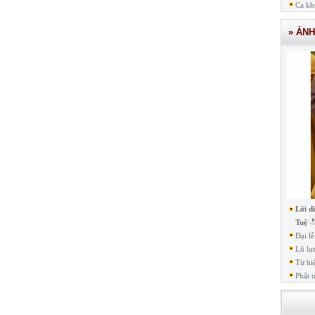
Ca kh
» ẢN
Lời d
Tuệ
Đại l
Lũ lụ
Từ hi
Phât t