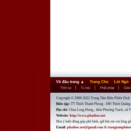
Về đầu trang
▲
Trang Chủ
Lời Ngỏ
Thời sự
Tu học
Phật pháp
Giáo
Copyright © 2009-2022 Trung Tâm Biên Phiên Dịch T
Biên tập:
TT Thích Thanh Phong - ĐĐ Thích Quảng
Địa chỉ:
Chùa Long Hưng , thôn Phương Trạch, xã V
Website
:
http://www.phathoc.net
Mọi ý kiến đóng góp phê bình, gởi bài xin vui lòng gử
Email:
phathoc.net@gmail.com
&
trungtamphien