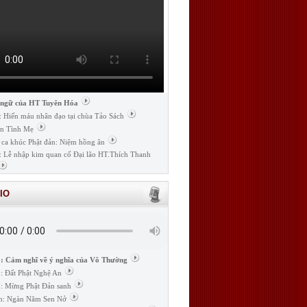
 ngữ của HT Tuyên Hóa
: Hiến máu nhân đạo tại chùa Tảo Sách
n Tình Mẹ
 ca khúc Phật đản: Niệm hồng ân
: Lễ nhập kim quan cố Đại lão HT.Thích Thanh
IO
: Cảm nghĩ về ý nghĩa của Vô Thường
: Đất Phật Nghệ An
: Mừng Phật Đản sanh
m: Ngàn Năm Sen Nở