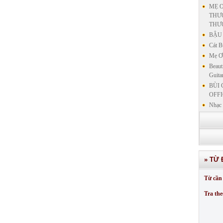
MẸ Ơ
THƯƠ
THƯ
BẬU 
Cát B
Mẹ Ơi
Beaut
Guita
BÙI 
OFFI
Nhạc 
Nhạc 
VẤN 
KIN
LƯU
GIẢN
» TỪ 
GIẢ
SƯ 
Từ cần 
GIẢN
Tra the