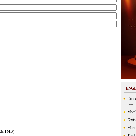
ENGL
Conce
Goetz
Moral
Givin
Merit
i đa 1MB):
The 