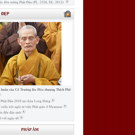
úc đón mừng Phật Đản (PL: 2556, DL: 2012)
H ĐẸP
i huấn của Cố Trưởng lão Hòa thượng Thích Phổ
ễ Phật Đản 2018 tại chùa Long Hưng
t cuốn trôi ngôi tự viện Phật giáo ở Myanmar
ện đến đản sinh
ử với ngày tết
PHÁP ÂM