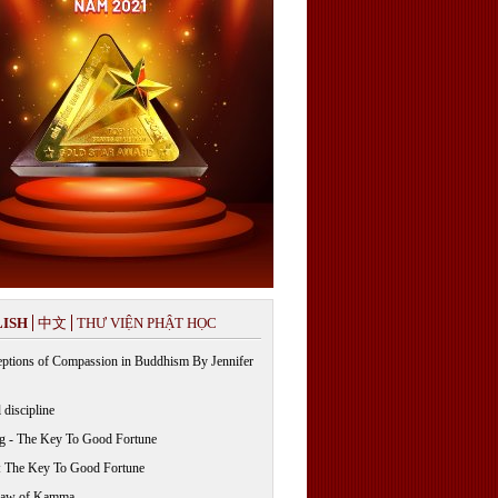
ISH
中文
THƯ VIỆN PHẬT HỌC
ptions of Compassion in Buddhism By Jennifer
 discipline
g - The Key To Good Fortune
: The Key To Good Fortune
Law of Kamma