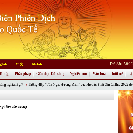
Thứ Sáu, 7/8/2
glish
中文
Mobile
Tu tập
Phật pháp
Giáo dục Đời sống
Nghiên cứu
Văn hóa
Tuổi trẻ
Lị
là gì?
»
Thông điệp “Tỏa Ngát Hương Đàm” của khóa tu Phật đản Online 2022 do Phân ban P
 nghiêm bảo vương