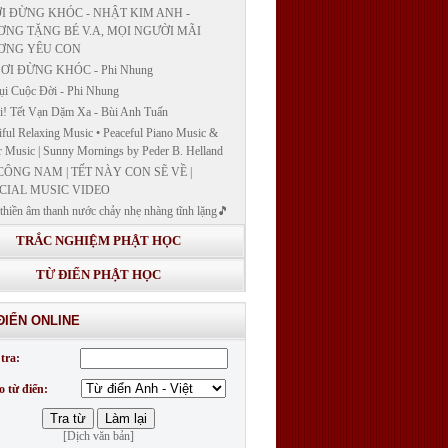
I ĐỪNG KHÓC - NHẬT KIM ANH -
NG TẶNG BÉ V.A, MỌI NGƯỜI MÃI
ƠNG YÊU CON
ƠI ĐỪNG KHÓC - Phi Nhung
ụi Cuộc Đời - Phi Nhung
! Tết Vạn Dặm Xa - Bùi Anh Tuấn
iful Relaxing Music • Peaceful Piano Music &
r Music | Sunny Mornings by Peder B. Helland
CÔNG NAM | TẾT NÀY CON SẼ VỀ |
CIAL MUSIC VIDEO
thiền âm thanh nước chảy nhẹ nhàng tĩnh lặng🎵
thiền lặng tâm
TRẮC NGHIỆM PHẬT HỌC
ĐÁP VÀ BẾ GIẢNG LỚP "GIẢNG GIẢI
H BẢN NGUYỆN CÔNG ĐỨC DƯỢC SƯ
TỪ ĐIỂN PHẬT HỌC
 LY QUANG NHƯ LAI"
G GIẢI KINH DƯỢC SƯ - BÀI 14/ GIẢNG
ĐIỂN ONLINE
I KINH BẢN NGUYỆN CÔNG ĐỨC DƯỢC
LƯU LY QUANG NHƯ LAI
tra:
G GIẢI KINH DƯỢC SƯ
o từ điển:
[Dịch văn bản]