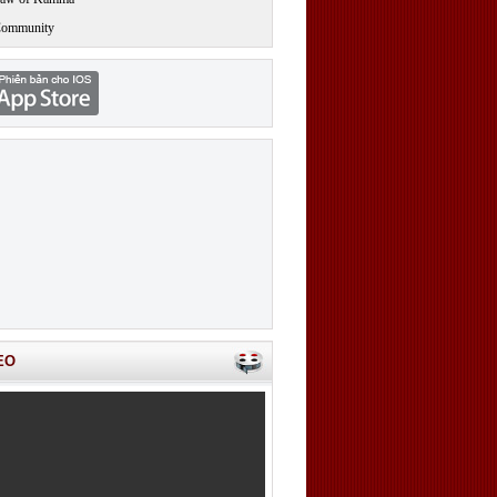
Community
EO