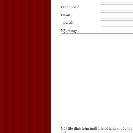
Điện thoại
:
Email
:
Tiêu đề
:
Nội dung
:
Gửi file đính kèm (mỗi file có kích thước tố